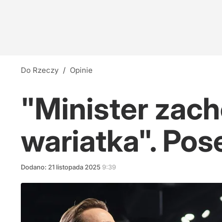
Do Rzeczy
/
Opinie
"Minister zach
wariatka". Pos
Dodano:
21
listopada
2025
9:39