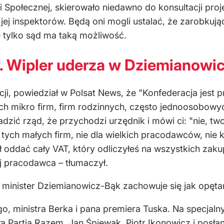
ki Społecznej, skierowało niedawno do konsultacji pro
jej inspektorów. Będą oni mogli ustalać, że zarobkuj
tylko sąd ma taką możliwość.
. Wipler uderza w Dziemianowi
i, powiedział w Polsat News, że "Konfederacja jest pr
ch mikro firm, firm rodzinnych, często jednoosobow
dzić rząd, że przychodzi urzędnik i mówi ci: "nie, 
tych małych firm, nie dla wielkich pracodawców, nie k
 oddać cały VAT, który odliczyłeś na wszystkich zaku
wój pracodawca – tłumaczył.
minister Dziemianowicz-Bąk zachowuje się jak opęta
o, ministra Berka i pana premiera Tuska. Na specja
ła Partia Razem, Jan Śpiewak, Piotr Ikonowicz i posł