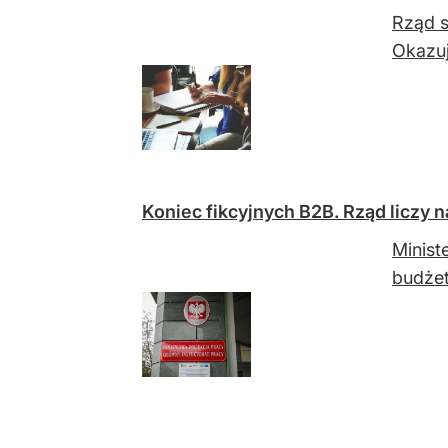
Rząd s
Okazuj
Koniec fikcyjnych B2B. Rząd liczy n
Minist
budżet