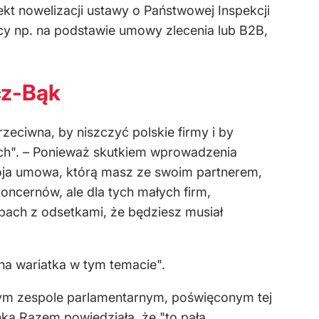
jekt nowelizacji ustawy o Państwowej Inspekcji
ący np. na podstawie umowy zlecenia lub B2B,
cz-Bąk
zeciwna, by niszczyć polskie firmy i by
ych". – Ponieważ skutkiem wprowadzenia
twoja umowa, którą masz ze swoim partnerem,
oncernów, ale dla tych małych firm,
pach z odsetkami, że będziesz musiał
na wariatka w tym temacie".
lnym zespole parlamentarnym, poświęconym tej
anka Razem powiedziała, że "to pała