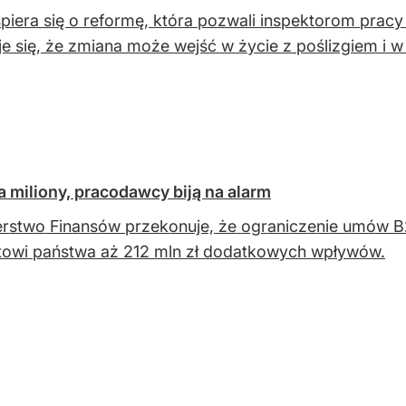
piera się o reformę, która pozwali inspektorom prac
e się, że zmiana może wejść w życie z poślizgiem i w
a miliony, pracodawcy biją na alarm
erstwo Finansów przekonuje, że ograniczenie umów B
owi państwa aż 212 mln zł dodatkowych wpływów.