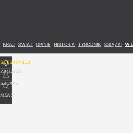
Udostępnij
12
Skomentuj
KRAJ
ŚWIAT
OPINIE
HISTORIA
TYGODNIK
KSIĄŻKI
WI
SUBSKRYBUJ
ZALOGUJ
SZUKAJ
MENU