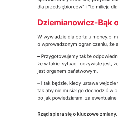
dla przedsiębiorców" i "to milicja d
Dziemianowicz-Bąk o
W wywiadzie dla portalu money.pl mi
o wprowadzonym ograniczeniu, że
– Przygotowujemy także odpowiednie 
że w takiej sytuacji oczywiste jest,
jest organem państwowym.
– I tak będzie, kiedy ustawa wejdzi
tak aby nie musiał go dochodzić w 
bo jak powiedziałam, za ewentualne b
Rząd spiera się o kluczowe zmiany