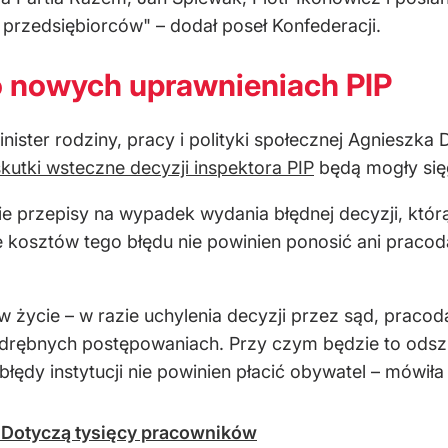
la przedsiębiorców" – dodał poseł Konfederacji.
 nowych uprawnieniach PIP
nister rodziny, pracy i polityki społecznej Agnieszk
skutki wsteczne decyzji inspektora PIP
będą mogły sięg
przepisy na wypadek wydania błędnej decyzji, którą u
 że kosztów tego błędu nie powinien ponosić ani praco
e w życie – w razie uchylenia decyzji przez sąd, pr
odrębnych postępowaniach. Przy czym będzie to ods
łędy instytucji nie powinien płacić obywatel – mówił
. Dotyczą tysięcy pracowników