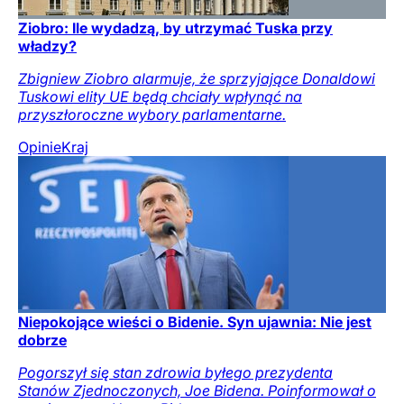
Ziobro: Ile wydadzą, by utrzymać Tuska przy
władzy?
Zbigniew Ziobro alarmuje, że sprzyjające Donaldowi
Tuskowi elity UE będą chciały wpłynąć na
przyszłoroczne wybory parlamentarne.
Opinie
Kraj
Niepokojące wieści o Bidenie. Syn ujawnia: Nie jest
dobrze
Pogorszył się stan zdrowia byłego prezydenta
Stanów Zjednoczonych, Joe Bidena. Poinformował o