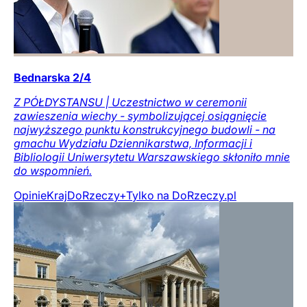
Bednarska 2/4
Z PÓŁDYSTANSU | Uczestnictwo w ceremonii
zawieszenia wiechy - symbolizującej osiągnięcie
najwyższego punktu konstrukcyjnego budowli - na
gmachu Wydziału Dziennikarstwa, Informacji i
Bibliologii Uniwersytetu Warszawskiego skłoniło mnie
do wspomnień.
Opinie
Kraj
DoRzeczy+
Tylko na DoRzeczy.pl