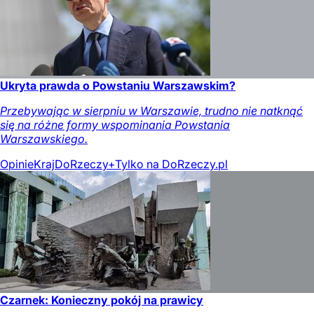
Ukryta prawda o Powstaniu Warszawskim?
Przebywając w sierpniu w Warszawie, trudno nie natknąć
się na różne formy wspominania Powstania
Warszawskiego.
Opinie
Kraj
DoRzeczy+
Tylko na DoRzeczy.pl
Czarnek: Konieczny pokój na prawicy