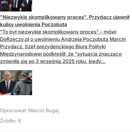
"Niezwykle skomplikowany proces". Przydacz ujawnił
kulisy uwolnienia Poczobuta
"To był niezwykle skomplikowany proces" – mówi
DoRzeczy.pl o uwolnieniu Andrzeja Poczobuta Marcin
Przydacz. Szef prezydenckiego Biura Polityki
Międzynarodowej podkreślił, że "sytuacja znacząco
zmieniła się po 3 września 2025 roku, kiedy...
Opracował:
Marcin Bugaj
Źródło:
X