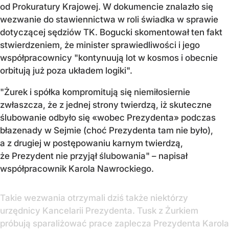
od Prokuratury Krajowej. W dokumencie znalazło się
wezwanie do stawiennictwa w roli świadka w sprawie
dotyczącej sędziów TK. Bogucki skomentował ten fakt
stwierdzeniem, że minister sprawiedliwości i jego
współpracownicy "kontynuują lot w kosmos i obecnie
orbitują już poza układem logiki".
"Żurek i spółka kompromitują się niemiłosiernie
zwłaszcza, że z jednej strony twierdzą, iż skuteczne
ślubowanie odbyło się «wobec Prezydenta» podczas
błazenady w Sejmie (choć Prezydenta tam nie było),
a z drugiej w postępowaniu karnym twierdzą,
że Prezydent nie przyjął ślubowania" – napisał
współpracownik Karola Nawrockiego.
Takie wezwania otrzymali dziś także niektórzy
urzędnicy Kancelarii Prezydenta. Tusk z Żurkiem
próbują sparaliżować prace zaplecza Prezydenta Karola