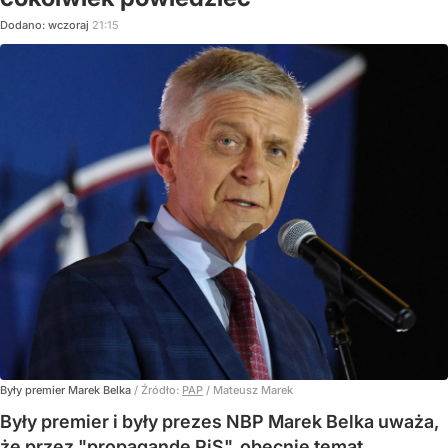
Dodano:
wczoraj
21:15
Były premier Marek Belka
/ Źródło:
PAP
/
Mateusz Marek
Były premier i były prezes NBP Marek Belka uważa,
że przez "propagandę PiS", obecnie temat