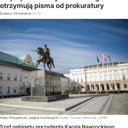
otrzymują pisma od prokuratury
Dodano:
29
kwietnia
20:30
Pałac Prezydencki, zdjęcie ilustracyjne
Źródło:
Tomasz Walerzak / KPRP
Szef gabinetu prezydenta Karola Nawrockiego