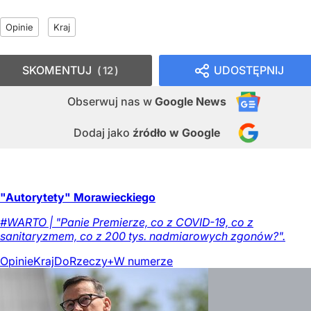
Opinie
Kraj
SKOMENTUJ
UDOSTĘPNIJ
12
Obserwuj nas
w
Google News
Dodaj jako
źródło w Google
"Autorytety" Morawieckiego
#WARTO | "Panie Premierze, co z COVID-19, co z
sanitaryzmem, co z 200 tys. nadmiarowych zgonów?".
Opinie
Kraj
DoRzeczy+
W numerze