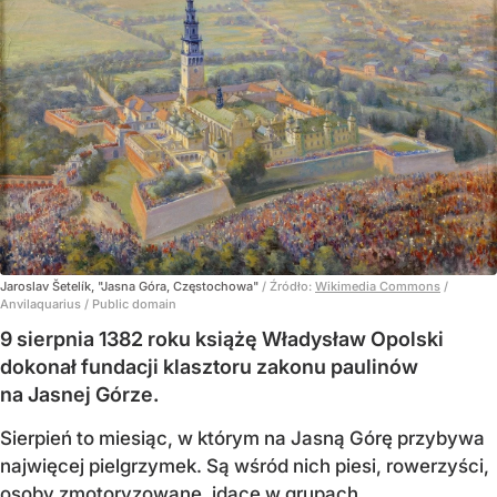
Jaroslav Šetelík, "Jasna Góra, Częstochowa"
/ Źródło:
Wikimedia Commons
/
Anvilaquarius / Public domain
9 sierpnia 1382 roku książę Władysław Opolski
dokonał fundacji klasztoru zakonu paulinów
na Jasnej Górze.
Sierpień to miesiąc, w którym na Jasną Górę przybywa
najwięcej pielgrzymek. Są wśród nich piesi, rowerzyści,
osoby zmotoryzowane, idące w grupach