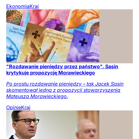
Ekonomia
Kraj
"Rozdawanie pieniędzy przez państwo". Sasin
krytykuje propozycję Morawieckiego
Po prostu rozdawanie pieniędzy – tak Jacek Sasin
skomentował jedną z propozycji stowarzyszenia
Mateusza Morawieckiego.
Opinie
Kraj