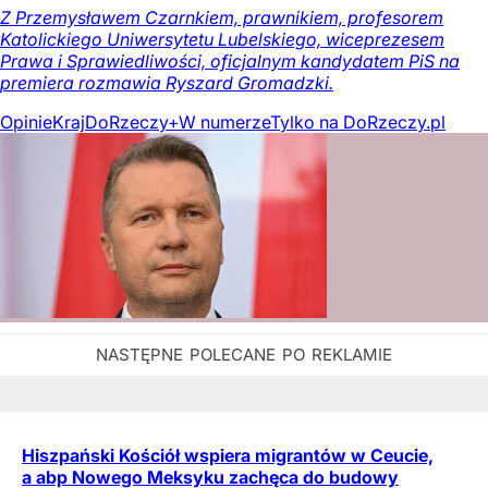
Z Przemysławem Czarnkiem, prawnikiem, profesorem
Katolickiego Uniwersytetu Lubelskiego, wiceprezesem
Prawa i Sprawiedliwości, oficjalnym kandydatem PiS na
premiera rozmawia Ryszard Gromadzki.
Opinie
Kraj
DoRzeczy+
W numerze
Tylko na DoRzeczy.pl
Hiszpański Kościół wspiera migrantów w Ceucie,
a abp Nowego Meksyku zachęca do budowy