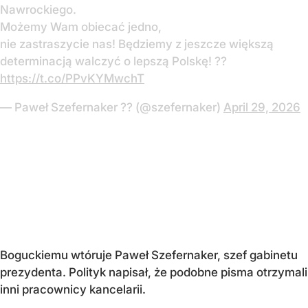
Nawrockiego.
Możemy Wam obiecać jedno,
nie zastraszycie nas! Będziemy z jeszcze większą
determinacją walczyć o lepszą Polskę! ??
https://t.co/PPvKYMwchT
— Paweł Szefernaker ?? (@szefernaker)
April 29, 2026
Boguckiemu wtóruje Paweł Szefernaker, szef gabinetu
prezydenta. Polityk napisał, że podobne pisma otrzymali
inni pracownicy kancelarii.