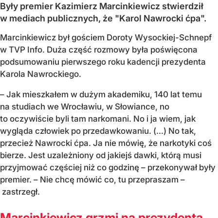
Były premier Kazimierz Marcinkiewicz stwierdził
w mediach publicznych, że "Karol Nawrocki ćpa".
Marcinkiewicz był gościem Doroty Wysockiej-Schnepf
w TVP Info. Duża część rozmowy była poświęcona
podsumowaniu pierwszego roku kadencji prezydenta
Karola Nawrockiego.
– Jak mieszkałem w dużym akademiku, 140 lat temu
na studiach we Wrocławiu, w Słowiance, no
to oczywiście byli tam narkomani. No i ja wiem, jak
wygląda człowiek po przedawkowaniu. (...) No tak,
przecież Nawrocki ćpa. Ja nie mówię, że narkotyki coś
bierze. Jest uzależniony od jakiejś dawki, którą musi
przyjmować częściej niż co godzinę – przekonywał były
premier. – Nie chcę mówić co, tu przepraszam –
zastrzegł.
Marcinkiewicz grzmi na prezydenta.