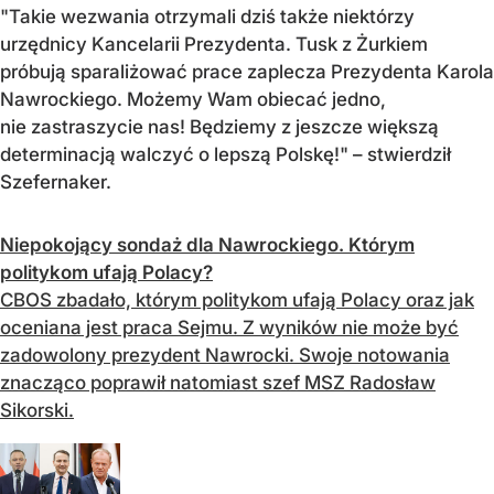
"Takie wezwania otrzymali dziś także niektórzy
urzędnicy Kancelarii Prezydenta. Tusk z Żurkiem
próbują sparaliżować prace zaplecza Prezydenta Karola
Nawrockiego. Możemy Wam obiecać jedno,
nie zastraszycie nas! Będziemy z jeszcze większą
determinacją walczyć o lepszą Polskę!" – stwierdził
Szefernaker.
Niepokojący sondaż dla Nawrockiego. Którym
politykom ufają Polacy?
CBOS zbadało, którym politykom ufają Polacy oraz jak
oceniana jest praca Sejmu. Z wyników nie może być
zadowolony prezydent Nawrocki. Swoje notowania
znacząco poprawił natomiast szef MSZ Radosław
Sikorski.