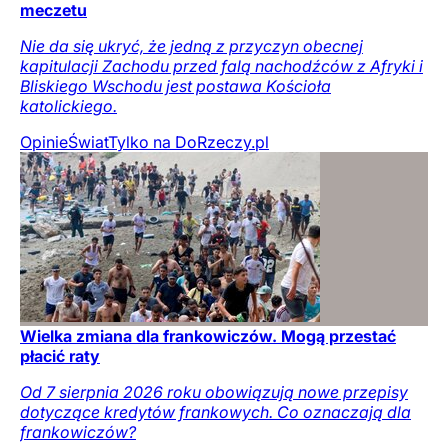
meczetu
Nie da się ukryć, że jedną z przyczyn obecnej
kapitulacji Zachodu przed falą nachodźców z Afryki i
Bliskiego Wschodu jest postawa Kościoła
katolickiego.
Opinie
Świat
Tylko na DoRzeczy.pl
Wielka zmiana dla frankowiczów. Mogą przestać
płacić raty
Od 7 sierpnia 2026 roku obowiązują nowe przepisy
dotyczące kredytów frankowych. Co oznaczają dla
frankowiczów?