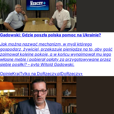
Gadowski: Gdzie poszła polska pomoc na Ukrainie?
Jak można nazwać mechanizm, w myśl którego
gospodarz, żywiciel, przekazuje pieniądze na to, aby gość
zajmował kolejne pokoje, a w końcu wynajmował mu jego
własne meble i pobierał opłaty za przygotowywane przez
siebie posiłki? – pyta Witold Gadowski.
Opinie
Kraj
Tylko na DoRzeczy.pl
DoRzeczy+