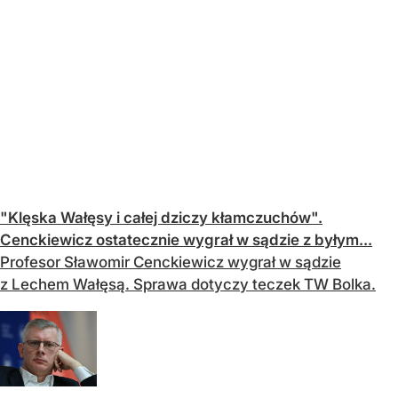
"Klęska Wałęsy i całej dziczy kłamczuchów".
Cenckiewicz ostatecznie wygrał w sądzie z byłym...
Profesor Sławomir Cenckiewicz wygrał w sądzie
z Lechem Wałęsą. Sprawa dotyczy teczek TW Bolka.