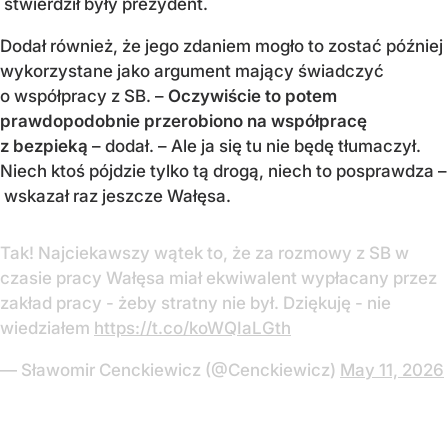
stwierdził były prezydent.
Dodał również, że jego zdaniem mogło to zostać później
wykorzystane jako argument mający świadczyć
o współpracy z SB. –
Oczywiście to potem
prawdopodobnie przerobiono na współpracę
z bezpieką
– dodał. – Ale ja się tu nie będę tłumaczył.
Niech ktoś pójdzie tylko tą drogą, niech to posprawdza –
wskazał raz jeszcze Wałęsa.
Tak! Najciekawszy wątek to, że za rozmowy z SB w
czasie pracy Wałęsa miał ekwiwalent wypłacany przez
zakład pracy - żeby stratny nie był. Dziękuję - nie
wiedziałem
https://t.co/koWQIaLGth
— Sławomir Cenckiewicz (@Cenckiewicz)
May 11, 2026