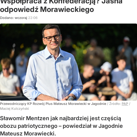
Współpraca z Konfederacją? Jasna
odpowiedź Morawieckiego
Dodano:
wczoraj
22:06
Przewodniczący KP Rozwój Plus Mateusz Morawiecki w Jagodnie
/ Źródło:
PAP
/
Maciej Kulczyński
Sławomir Mentzen jak najbardziej jest częścią
obozu patriotycznego – powiedział w Jagodnie
Mateusz Morawiecki.