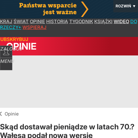
ROZWIŃ
▼
KRAJ
ŚWIAT
OPINIE
HISTORIA
TYGODNIK
KSIĄŻKI
WIDEO
DO
RZECZY+
WSPIERAJ
SUBSKRYBUJ
OPINIE
ZALOGUJ
MENU
Opinie
Skąd dostawał pieniądze w latach 70.?
Wałęsa podał nową wersję