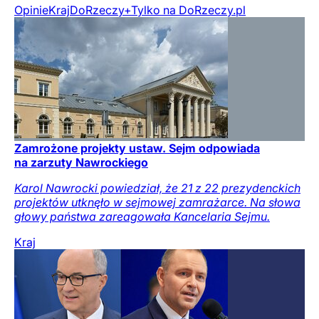
Opinie
Kraj
DoRzeczy+
Tylko na DoRzeczy.pl
Zamrożone projekty ustaw. Sejm odpowiada
na zarzuty Nawrockiego
Karol Nawrocki powiedział, że 21 z 22 prezydenckich
projektów utknęło w sejmowej zamrażarce. Na słowa
głowy państwa zareagowała Kancelaria Sejmu.
Kraj