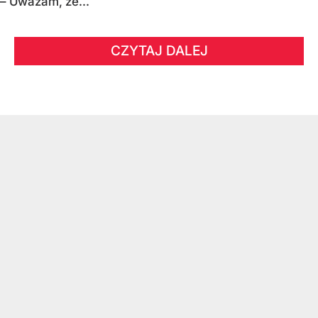
– Uważam, że...
CZYTAJ DALEJ