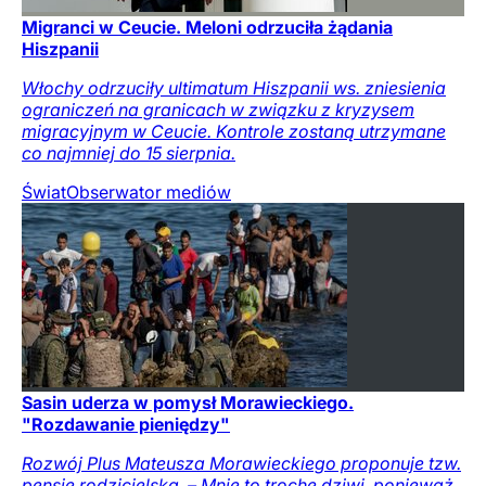
Migranci w Ceucie. Meloni odrzuciła żądania
Hiszpanii
Włochy odrzuciły ultimatum Hiszpanii ws. zniesienia
ograniczeń na granicach w związku z kryzysem
migracyjnym w Ceucie. Kontrole zostaną utrzymane
co najmniej do 15 sierpnia.
Świat
Obserwator mediów
Sasin uderza w pomysł Morawieckiego.
"Rozdawanie pieniędzy"
Rozwój Plus Mateusza Morawieckiego proponuje tzw.
pensję rodzicielską. – Mnie to trochę dziwi, ponieważ