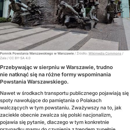
Pomnik Powstania Warszawskiego w Warszawie
/ Źródło:
Wikimedia Commons
/
Zala / CC BY-SA 4.0
Przebywając w sierpniu w Warszawie, trudno
nie natknąć się na różne formy wspominania
Powstania Warszawskiego.
Nawet w środkach transportu publicznego pojawiają się
spoty nawołujące do pamiętania o Polakach
walczących w tym powstaniu. Zważywszy na to, jak
zaciekle obecnie zwalcza się polski nacjonalizm,
pojawia się pytanie, dlaczego w tym konkretnie
przypadku mamy do czynienia z trendem zupełnie