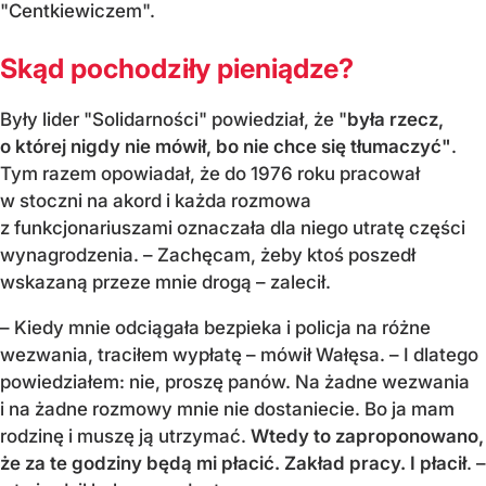
"Centkiewiczem".
Skąd pochodziły pieniądze?
Były lider "Solidarności" powiedział, że "
była rzecz,
o której nigdy nie mówił, bo nie chce się tłumaczyć"
.
Tym razem opowiadał, że do 1976 roku pracował
w stoczni na akord i każda rozmowa
z funkcjonariuszami oznaczała dla niego utratę części
wynagrodzenia. – Zachęcam, żeby ktoś poszedł
wskazaną przeze mnie drogą – zalecił.
– Kiedy mnie odciągała bezpieka i policja na różne
wezwania, traciłem wypłatę – mówił Wałęsa. – I dlatego
powiedziałem: nie, proszę panów. Na żadne wezwania
i na żadne rozmowy mnie nie dostaniecie. Bo ja mam
rodzinę i muszę ją utrzymać.
Wtedy to zaproponowano,
że za te godziny będą mi płacić. Zakład pracy. I płacił
. –