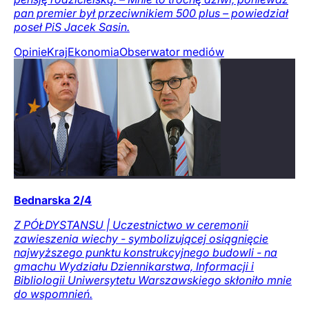
pan premier był przeciwnikiem 500 plus – powiedział
poseł PiS Jacek Sasin.
Opinie
Kraj
Ekonomia
Obserwator mediów
Bednarska 2/4
Z PÓŁDYSTANSU | Uczestnictwo w ceremonii
zawieszenia wiechy - symbolizującej osiągnięcie
najwyższego punktu konstrukcyjnego budowli - na
gmachu Wydziału Dziennikarstwa, Informacji i
Bibliologii Uniwersytetu Warszawskiego skłoniło mnie
do wspomnień.