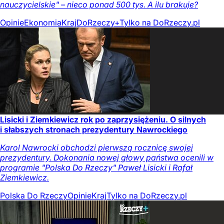
nauczycielskie" – nieco ponad 500 tys. A ilu brakuje?
Opinie
Ekonomia
Kraj
DoRzeczy+
Tylko na DoRzeczy.pl
Lisicki i Ziemkiewicz rok po zaprzysiężeniu. O silnych
i słabszych stronach prezydentury Nawrockiego
Karol Nawrocki obchodzi pierwszą rocznicę swojej
prezydentury. Dokonania nowej głowy państwa ocenili w
programie "Polska Do Rzeczy" Paweł Lisicki i Rafał
Ziemkiewicz.
Polska Do Rzeczy
Opinie
Kraj
Tylko na DoRzeczy.pl