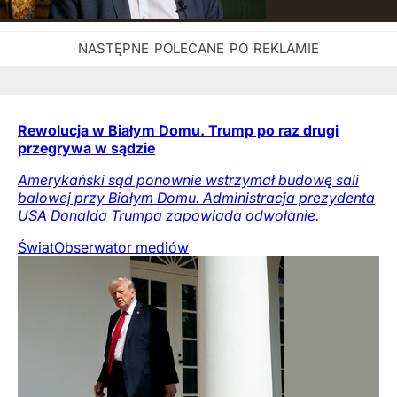
Rewolucja w Białym Domu. Trump po raz drugi
przegrywa w sądzie
Amerykański sąd ponownie wstrzymał budowę sali
balowej przy Białym Domu. Administracja prezydenta
USA Donalda Trumpa zapowiada odwołanie.
Świat
Obserwator mediów