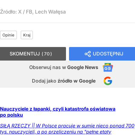
Źródło:
X
/
FB, Lech Wałęsa
Opinie
Kraj
SKOMENTUJ
UDOSTĘPNIJ
70
Obserwuj nas
w
Google News
Dodaj jako
źródło w Google
Nauczyciele z łapanki, czyli katastrofa oświatowa
po polsku
SIŁĄ RZECZY || W Polsce pracuje w sumie nieco ponad 700
tys. nauczycieli, a po przeliczeniu na "pełne etaty