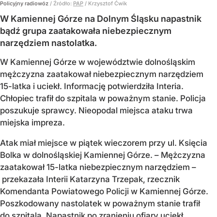
Policyjny radiowóz
/ Źródło:
PAP
/
Krzysztof Ćwik
W Kamiennej Górze na Dolnym Śląsku napastnik
bądź grupa zaatakowała niebezpiecznym
narzędziem nastolatka.
W Kamiennej Górze w województwie dolnośląskim
mężczyzna zaatakował niebezpiecznym narzędziem
15-latka i uciekł. Informację potwierdziła Interia.
Chłopiec trafił do szpitala w poważnym stanie. Policja
poszukuje sprawcy. Nieopodal miejsca ataku trwa
miejska impreza.
Atak miał miejsce w piątek wieczorem przy ul. Księcia
Bolka w dolnośląskiej Kamiennej Górze. – Mężczyzna
zaatakował 15-latka niebezpiecznym narzędziem –
przekazała Interii Katarzyna Trzepak, rzecznik
Komendanta Powiatowego Policji w Kamiennej Górze.
Poszkodowany nastolatek w poważnym stanie trafił
do szpitala. Napastnik po zranieniu ofiary uciekł