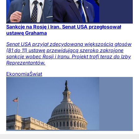
Sankcje na Rosję i Iran. Senat USA przegłosował
ustawę Grahama
Senat USA przyjął zdecydowaną większością głosów
(81 do 11) ustawę przewidującą szeroko zakrojone
sankcje wobec Rosji i Iranu. Projekt trafi teraz do Izby
Reprezentantów.
Ekonomia
Świat