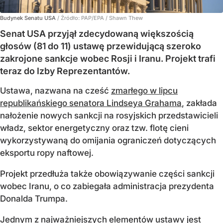
Budynek Senatu USA
/ Źródło:
PAP/EPA
/
Shawn Thew
Senat USA przyjął zdecydowaną większością
głosów (81 do 11) ustawę przewidującą szeroko
zakrojone sankcje wobec Rosji i Iranu. Projekt trafi
teraz do Izby Reprezentantów.
Ustawa, nazwana na cześć
zmarłego w lipcu
republikańskiego senatora Lindseya Grahama
, zakłada
nałożenie nowych sankcji na rosyjskich przedstawicieli
władz, sektor energetyczny oraz tzw. flotę cieni
wykorzystywaną do omijania ograniczeń dotyczących
eksportu ropy naftowej.
Projekt przedłuża także obowiązywanie części sankcji
wobec Iranu, o co zabiegała administracja prezydenta
Donalda Trumpa.
Jednym z najważniejszych elementów ustawy jest