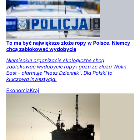
To ma być największe złoże ropy w Polsce. Niemcy
chcą zablokować wydobycie
Niemieckie organizacje ekologiczne chcą
zablokować wydobycie ropy i gazu ze złoża Wolin
East – alarmuje "Nasz Dziennik". Dla Polski to
kluczowa inwestycja.
Ekonomia
Kraj