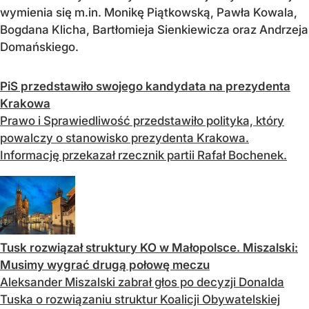
wymienia się m.in. Monikę Piątkowską, Pawła Kowala,
Bogdana Klicha, Bartłomieja Sienkiewicza oraz Andrzeja
Domańskiego.
PiS przedstawiło swojego kandydata na prezydenta
Krakowa
Prawo i Sprawiedliwość przedstawiło polityka, który
powalczy o stanowisko prezydenta Krakowa.
Informację przekazał rzecznik partii Rafał Bochenek.
Tusk rozwiązał struktury KO w Małopolsce. Miszalski:
Musimy wygrać drugą połowę meczu
Aleksander Miszalski zabrał głos po decyzji Donalda
Tuska o rozwiązaniu struktur Koalicji Obywatelskiej