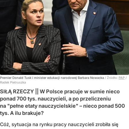
Premier Donald Tusk i minister edukacji narodowej Barbara Nowacka
/ Źródło:
PAP
/
Radek Pietruszka
SIŁĄ RZECZY || W Polsce pracuje w sumie nieco
ponad 700 tys. nauczycieli, a po przeliczeniu
na "pełne etaty nauczycielskie" – nieco ponad 500
tys. A ilu brakuje?
Cóż, sytuacja na rynku pracy nauczycieli zrobiła się