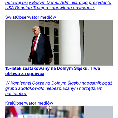
balowej przy Białym Domu. Administracja prezydenta
USA Donalda Trumpa zapowiada odwołanie.
Świat
Obserwator mediów
15-latek zaatakowany na Dolnym Śląsku. Trwa
obława za sprawcą
W Kamiennej Górze na Dolnym Śląsku napastnik bądź
grupa zaatakowała niebezpiecznym narzędziem
nastolatka.
Kraj
Obserwator mediów