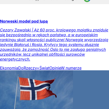
Norweski model pod lupą
Cezary Zawalski | Aż 60 proc. krajowego majątku znajduje
się bezpośrednio w rękach państwa, a w europejskim
rankingu skali własności publicznej Norwegię wyprzedzają
jedynie Białoruś i Rosja. Krytycy tego systemu słusznie
zauważają, że zamożność Oslo to nie zasługa genialnych
urzędników, lecz unikalnej obfitości surowców
energetycznych.
Ekonomia
DoRzeczy+
Świat
Opinie
W numerze