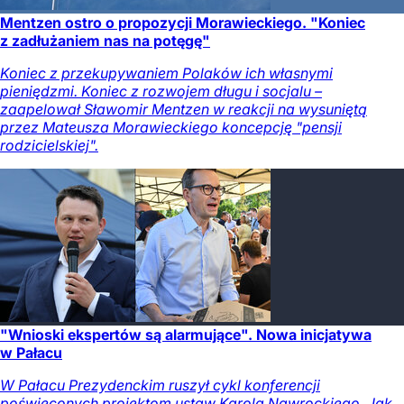
Mentzen ostro o propozycji Morawieckiego. "Koniec
z zadłużaniem nas na potęgę"
Koniec z przekupywaniem Polaków ich własnymi
pieniędzmi. Koniec z rozwojem długu i socjalu –
zaapelował Sławomir Mentzen w reakcji na wysuniętą
przez Mateusza Morawieckiego koncepcję "pensji
rodzicielskiej".
"Wnioski ekspertów są alarmujące". Nowa inicjatywa
w Pałacu
W Pałacu Prezydenckim ruszył cykl konferencji
poświęconych projektom ustaw Karola Nawrockiego. Jak