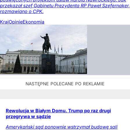
przekazał szef Gabinetu Prezydenta RP Paweł Szefernaker,
rozmawiano o CPK.
Kraj
Opinie
Ekonomia
Rewolucja w Białym Domu. Trump po raz drugi
przegrywa w sądzie
Amerykański sąd ponownie wstrzymał budowę sali