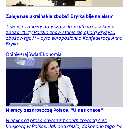
Zaleje nas ukraińskie zboże? Bryłka bije na alarm
Trwają rozmowy dotyczące tranzytu ukraińskiego
zboża. "Czy Polska znów stanie się ofiarą kryzysu
zbożowego?" – pyta europosłanka Konfederacji Anna
Bryłka.
Opinie
Kraj
Świat
Ekonomia
Niemcy zazdroszczą Polsce. "U nas chaos"
Niemiecka prasa chwali zmodernizowaną sieć
kolejową w Polsce. Jak podkreśla, dokonano tego "w