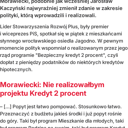
Morawiecki, podobnie jak wcześniej Jarosław
Kaczyński najwyraźniej zmienił zdanie w zakresie
polityki, którą wprowadzili i realizowali.
Lider Stowarzyszenia Rozwój Plus, były premier
i wiceprezes PiS, spotkał się w piątek z mieszkańcami
słynnego wrocławskiego osiedla Jagodno. W pewnym
momencie polityk wspomniał o realizowanym przez jego
rząd programie "Bezpieczny kredyt 2 procent", czyli
dopłat z pieniędzy podatników do niektórych kredytów
hipotecznych.
Morawiecki: Nie realizowałbym
projektu Kredyt 2 procent
– [...] Popyt jest łatwo pompować. Stosunkowo łatwo.
Przeznaczyć z budżetu jakieś środki i już popyt rośnie
do góry. Taki był program Mieszkanie dla młodych, taki
był program Rodzina na swoim, taki był program Kredyt