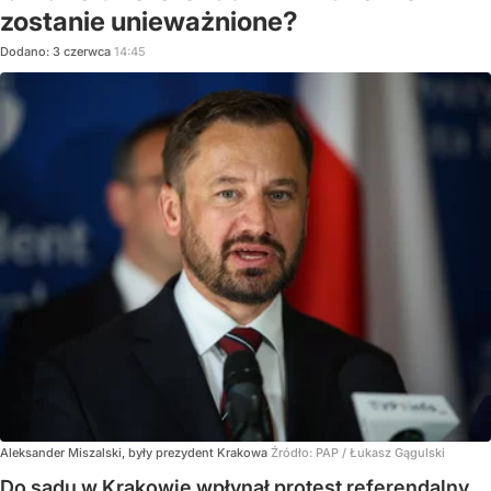
zostanie unieważnione?
Dodano:
3
czerwca
14:45
Aleksander Miszalski, były prezydent Krakowa
Źródło:
PAP
/
Łukasz Gągulski
Do sądu w Krakowie wpłynął protest referendalny.