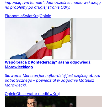
imponującym tempie". Jednocześnie media wskazują
na problemy po drugiej stronie Odry.
Ekonomia
Świat
Kraj
Opinie
Współpraca z Konfederacją? Jasna odpowiedź
Morawieckiego
Sławomir Mentzen jak najbardziej jest częścią obozu
patriotycznego – powiedział w Jagodnie Mateusz
Morawiecki.
Opinie
Obserwator mediów
Kraj