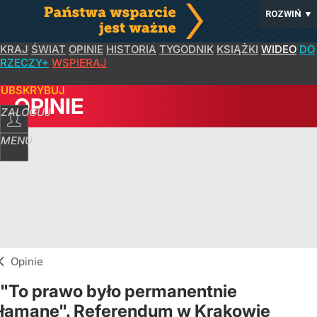
ROZWIŃ
▼
KRAJ
ŚWIAT
OPINIE
HISTORIA
TYGODNIK
KSIĄŻKI
WIDEO
DO
RZECZY+
WSPIERAJ
SUBSKRYBUJ
OPINIE
ZALOGUJ
MENU
Opinie
"To prawo było permanentnie
łamane". Referendum w Krakowie