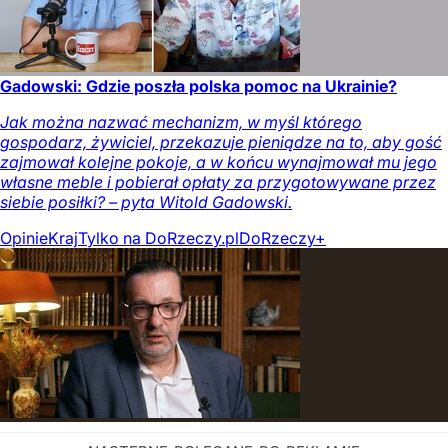
Gadowski: Gdzie poszła polska pomoc na Ukrainie?
Jak można nazwać mechanizm, w myśl którego
gospodarz, żywiciel, przekazuje pieniądze na to, aby gość
zajmował kolejne pokoje, a w końcu wynajmował mu jego
własne meble i pobierał opłaty za przygotowywane przez
siebie posiłki? – pyta Witold Gadowski.
Opinie
Kraj
Tylko na DoRzeczy.pl
DoRzeczy+