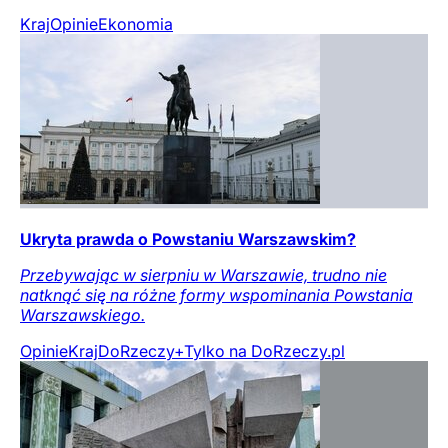
Kraj
Opinie
Ekonomia
Ukryta prawda o Powstaniu Warszawskim?
Przebywając w sierpniu w Warszawie, trudno nie
natknąć się na różne formy wspominania Powstania
Warszawskiego.
Opinie
Kraj
DoRzeczy+
Tylko na DoRzeczy.pl