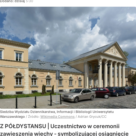
Dodano:
dzisiaj
5:30
Siedziba Wydziału Dziennikarstwa, Informacji i Bibliologii Uniwersytetu
Warszawskiego
/ Źródło:
Wikimedia Commons
/
Adrian Grycuk/CC
Z PÓŁDYSTANSU | Uczestnictwo w ceremonii
zawieszenia wiechy - symbolizującej osiągnięcie