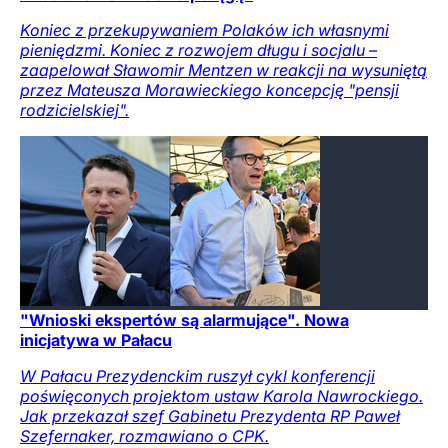
Koniec z przekupywaniem Polaków ich własnymi
pieniędzmi. Koniec z rozwojem długu i socjalu –
zaapelował Sławomir Mentzen w reakcji na wysuniętą
przez Mateusza Morawieckiego koncepcję "pensji
rodzicielskiej".
"Wnioski ekspertów są alarmujące". Nowa
inicjatywa w Pałacu
W Pałacu Prezydenckim ruszył cykl konferencji
poświęconych projektom ustaw Karola Nawrockiego.
Jak przekazał szef Gabinetu Prezydenta RP Paweł
Szefernaker, rozmawiano o CPK.