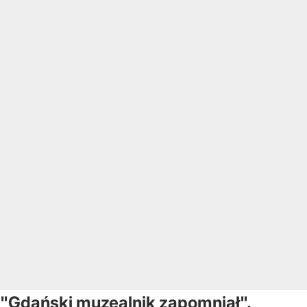
"Gdański muzealnik zapomniał".