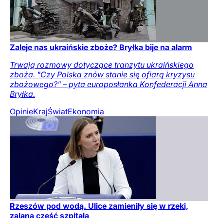
Zaleje nas ukraińskie zboże? Bryłka bije na alarm
Trwają rozmowy dotyczące tranzytu ukraińskiego
zboża. "Czy Polska znów stanie się ofiarą kryzysu
zbożowego?" – pyta europosłanka Konfederacji Anna
Bryłka.
Opinie
Kraj
Świat
Ekonomia
Rzeszów pod wodą. Ulice zamieniły się w rzeki,
zalana część szpitala