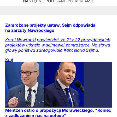
Zamrożone projekty ustaw. Sejm odpowiada
na zarzuty Nawrockiego
Karol Nawrocki powiedział, że 21 z 22 prezydenckich
projektów utknęło w sejmowej zamrażarce. Na słowa
głowy państwa zareagowała Kancelaria Sejmu.
Kraj
Mentzen ostro o propozycji Morawieckiego. "Koniec
z zadłużaniem nas na potęgę"