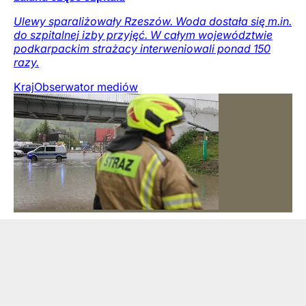
Ulewy sparaliżowały Rzeszów. Woda dostała się m.in.
do szpitalnej izby przyjęć. W całym województwie
podkarpackim strażacy interweniowali ponad 150
razy.
Kraj
Obserwator mediów