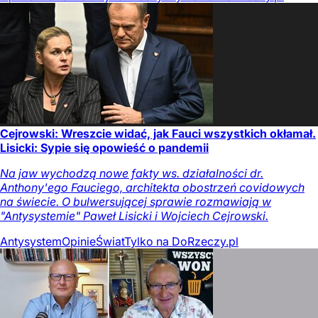
Cejrowski: Wreszcie widać, jak Fauci wszystkich okłamał.
Lisicki: Sypie się opowieść o pandemii
Na jaw wychodzą nowe fakty ws. działalności dr.
Anthony'ego Fauciego, architekta obostrzeń covidowych
na świecie. O bulwersującej sprawie rozmawiają w
"Antysystemie" Paweł Lisicki i Wojciech Cejrowski.
Antysystem
Opinie
Świat
Tylko na DoRzeczy.pl