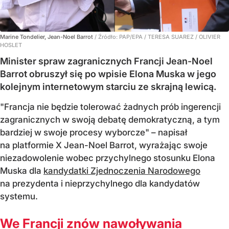
Marine Tondelier, Jean-Noel Barrot
/ Źródło:
PAP/EPA
/
TERESA SUAREZ / OLIVIER
HOSLET
Minister spraw zagranicznych Francji Jean-Noel
Barrot obruszył się po wpisie Elona Muska w jego
kolejnym internetowym starciu ze skrajną lewicą.
"Francja nie będzie tolerować żadnych prób ingerencji
zagranicznych w swoją debatę demokratyczną, a tym
bardziej w swoje procesy wyborcze" – napisał
na platformie X Jean-Noel Barrot, wyrażając swoje
niezadowolenie wobec przychylnego stosunku Elona
Muska dla
kandydatki Zjednoczenia Narodowego
na prezydenta i nieprzychylnego dla kandydatów
systemu.
We Francji znów nawoływania