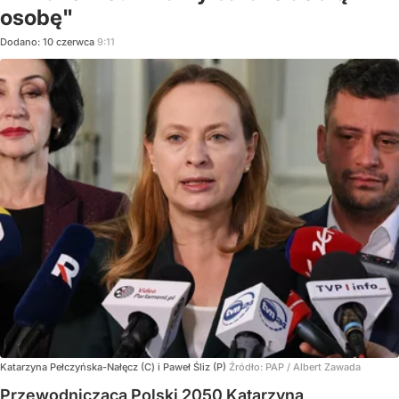
osobę"
Dodano:
10
czerwca
9:11
Katarzyna Pełczyńska-Nałęcz (C) i Paweł Śliz (P)
Źródło:
PAP
/
Albert Zawada
Przewodnicząca Polski 2050 Katarzyna