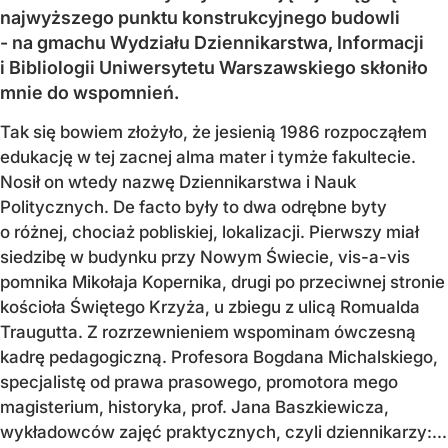
najwyższego punktu konstrukcyjnego budowli
- na gmachu Wydziału Dziennikarstwa, Informacji
i Bibliologii Uniwersytetu Warszawskiego skłoniło
mnie do wspomnień.
Tak się bowiem złożyło, że jesienią 1986 rozpocząłem
edukację w tej zacnej alma mater i tymże fakultecie.
Nosił on wtedy nazwę Dziennikarstwa i Nauk
Politycznych. De facto były to dwa odrębne byty
o różnej, chociaż pobliskiej, lokalizacji. Pierwszy miał
siedzibę w budynku przy Nowym Świecie, vis-a-vis
pomnika Mikołaja Kopernika, drugi po przeciwnej stronie
kościoła Świętego Krzyża, u zbiegu z ulicą Romualda
Traugutta. Z rozrzewnieniem wspominam ówczesną
kadrę pedagogiczną. Profesora Bogdana Michalskiego,
specjalistę od prawa prasowego, promotora mego
magisterium, historyka, prof. Jana Baszkiewicza,
wykładowców zajęć praktycznych, czyli dziennikarzy:...