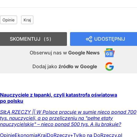
Opinie
Kraj
SKOMENTUJ
UDOSTĘPNIJ
5
Obserwuj nas
w
Google News
Dodaj jako
źródło w Google
Nauczyciele z łapanki, czyli katastrofa oświatowa
po polsku
SIŁĄ RZECZY || W Polsce pracuje w sumie nieco ponad 700
tys. nauczycieli, a po przeliczeniu na "pełne etaty
nauczycielskie" – nieco ponad 500 tys. A ilu brakuje?
Opinie
Ekonomia
Kraj
DoRzeczy+
Tylko na DoRzeczy.pl