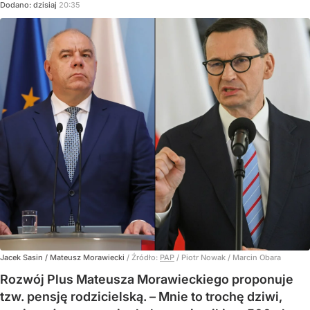
Dodano:
dzisiaj
20:35
Jacek Sasin / Mateusz Morawiecki
/ Źródło:
PAP
/
Piotr Nowak / Marcin Obara
Rozwój Plus Mateusza Morawieckiego proponuje
tzw. pensję rodzicielską. – Mnie to trochę dziwi,