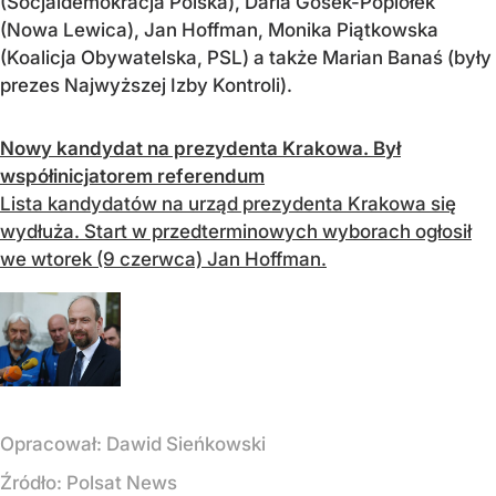
(Socjaldemokracja Polska), Daria Gosek-Popiołek
(Nowa Lewica), Jan Hoffman, Monika Piątkowska
(Koalicja Obywatelska, PSL) a także Marian Banaś (były
prezes Najwyższej Izby Kontroli).
Nowy kandydat na prezydenta Krakowa. Był
współinicjatorem referendum
Lista kandydatów na urząd prezydenta Krakowa się
wydłuża. Start w przedterminowych wyborach ogłosił
we wtorek (9 czerwca) Jan Hoffman.
Opracował:
Dawid Sieńkowski
Źródło:
Polsat News