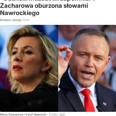
Zacharowa oburzona słowami
Nawrockiego
Dodano:
dzisiaj
19:45
Maria Zacharowa i Karol Nawrocki
/ Źródło:
PAP