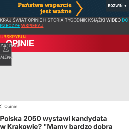
ROZWIŃ
▼
KRAJ
ŚWIAT
OPINIE
HISTORIA
TYGODNIK
KSIĄŻKI
WIDEO
DO
RZECZY+
WSPIERAJ
SUBSKRYBUJ
OPINIE
ZALOGUJ
MENU
Opinie
Polska 2050 wystawi kandydata
w Krakowie? "Mamy bardzo dobrą