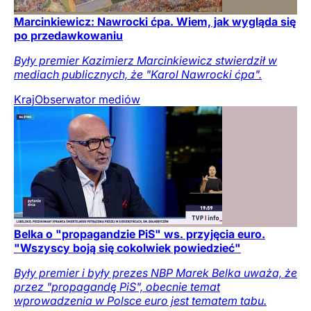
Marcinkiewicz: Nawrocki ćpa. Wiem, jak wygląda się
po przedawkowaniu
Były premier Kazimierz Marcinkiewicz stwierdził w
mediach publicznych, że "Karol Nawrocki ćpa".
Kraj
Obserwator mediów
Belka o "propagandzie PiS" ws. przyjęcia euro.
"Wszyscy boją się cokolwiek powiedzieć"
Były premier i były prezes NBP Marek Belka uważa, że
przez "propagandę PiS", obecnie temat
wprowadzenia w Polsce euro jest tematem tabu.