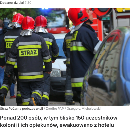
Dodano:
dzisiaj
7:30
Straż Pożarna podczas akcji
/ Źródło:
PAP
/
Grzegorz Michałowski
Ponad 200 osób, w tym blisko 150 uczestników
kolonii i ich opiekunów, ewakuowano z hotelu