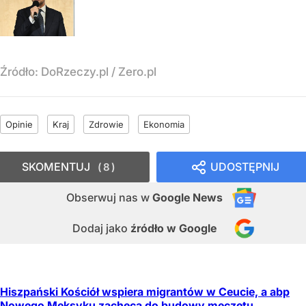
Źródło:
DoRzeczy.pl
/
Zero.pl
Opinie
Kraj
Zdrowie
Ekonomia
SKOMENTUJ
UDOSTĘPNIJ
8
Obserwuj nas
w
Google News
Dodaj jako
źródło w Google
Hiszpański Kościół wspiera migrantów w Ceucie, a abp
Nowego Meksyku zachęca do budowy meczetu