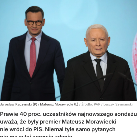
Jarosław Kaczyński (P) i Mateusz Morawiecki (L)
/ Źródło:
PAP
/
Leszek Szymański
Prawie 40 proc. uczestników najnowszego sondażu
uważa, że były premier Mateusz Morawiecki
nie wróci do PiS. Niemal tyle samo pytanych
nie ma w tej sprawie zdania.