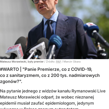
Mateusz Morawiecki, były premier
/ Źródło:
PAP
/
Marcin Obara
#WARTO | "Panie Premierze, co z COVID-19,
co z sanitaryzmem, co z 200 tys. nadmiarowych
zgonów?".
Na pytanie jednego z widzów kanału Rymanowski Live
Mateusz Morawiecki odparł, że wobec nieznanej
epidemii musiał zaufać epidemiologom, jedynym