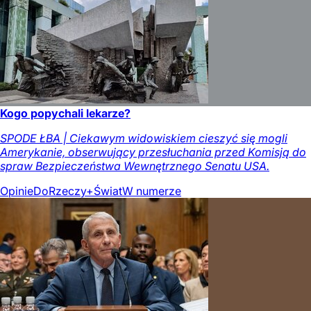
Kogo popychali lekarze?
SPODE ŁBA | Ciekawym widowiskiem cieszyć się mogli
Amerykanie, obserwujący przesłuchania przed Komisją do
spraw Bezpieczeństwa Wewnętrznego Senatu USA.
Opinie
DoRzeczy+
Świat
W numerze