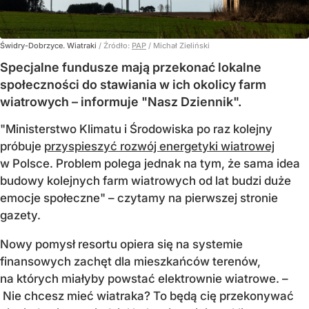
Świdry-Dobrzyce. Wiatraki
/ Źródło:
PAP
/
Michał Zieliński
Specjalne fundusze mają przekonać lokalne
społeczności do stawiania w ich okolicy farm
wiatrowych – informuje "Nasz Dziennik".
"Ministerstwo Klimatu i Środowiska po raz kolejny
próbuje
przyspieszyć rozwój energetyki wiatrowej
w Polsce. Problem polega jednak na tym, że sama idea
budowy kolejnych farm wiatrowych od lat budzi duże
emocje społeczne" – czytamy na pierwszej stronie
gazety.
Nowy pomysł resortu opiera się na systemie
finansowych zachęt dla mieszkańców terenów,
na których miałyby powstać elektrownie wiatrowe. –
Nie chcesz mieć wiatraka? To będą cię przekonywać