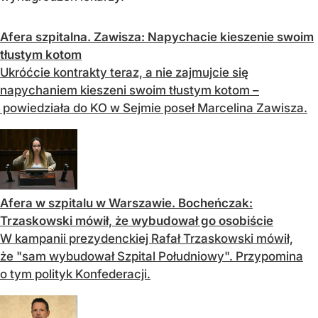
Afera szpitalna. Zawisza: Napychacie kieszenie swoim
tłustym kotom
Ukróćcie kontrakty teraz, a nie zajmujcie się
napychaniem kieszeni swoim tłustym kotom –
powiedziała do KO w Sejmie poseł Marcelina Zawisza.
Afera w szpitalu w Warszawie. Bocheńczak:
Trzaskowski mówił, że wybudował go osobiście
W kampanii prezydenckiej Rafał Trzaskowski mówił,
że "sam wybudował Szpital Południowy". Przypomina
o tym polityk Konfederacji.