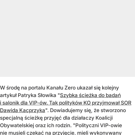
W środę na portalu Kanału Zero ukazał się kolejny
artykuł Patryka Słowika "
Szybka ścieżka do badań
i salonik dla VIP-ów. Tak polityków KO przyjmował SOR
Dawida Kacprzyka
". Dowiadujemy się, że stworzono
specjalną ścieżkę przyjęć dla działaczy Koalicji
Obywatelskiej oraz ich rodzin. "Polityczni VIP-owie
nie musieli czekać na przyjęcie, mieli wykonywany