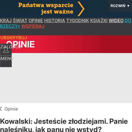
ROZWIŃ
▼
KRAJ
ŚWIAT
OPINIE
HISTORIA
TYGODNIK
KSIĄŻKI
WIDEO
DO
RZECZY+
WSPIERAJ
SUBSKRYBUJ
OPINIE
ZALOGUJ
MENU
Opinie
Kowalski: Jesteście złodziejami. Panie
naleśniku, jak panu nie wstyd?