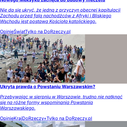
Nie da się ukryć, że jedną z przyczyn obecnej kapitulacji
Zachodu przed falą nachodźców z Afryki i Bliskiego
Wschodu jest postawa Kościoła katolickiego.
Opinie
Świat
Tylko na DoRzeczy.pl
Ukryta prawda o Powstaniu Warszawskim?
Przebywając w sierpniu w Warszawie, trudno nie natknąć
się na różne formy wspominania Powstania
Warszawskiego.
Opinie
Kraj
DoRzeczy+
Tylko na DoRzeczy.pl