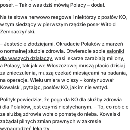
poseł. – Tak o was dziś mówią Polacy – dodał.
Na te słowa nerwowo reagowali niektórzy z posłów KO,
w tym siedzący w pierwszym rzędzie poseł Witold
Zembaczyński.
– Jesteście złodziejami. Okradacie Polaków z marzeń
o normalnej służbie zdrowia. Otwieracie sobie
saloniki
dla waszych działaczy
, wasi lekarze zarabiają miliony,
a Polacy, tak jak we Włoszczowej muszą płacić dzisiaj
za znieczulenia, muszą czekać miesiącami na badania,
na operacje. Wielu umiera w ciszy – kontynuował
Kowalski, pytając, posłów KO, jak im nie wstyd.
Polityk powiedział, że pogarda KO dla służby zdrowia
i dla Polaków, jest czymś niesłychanym. – To, co robicie
ze służbą zdrowia woła o pomstę do nieba. Kowalski
zażądał pilnych zmian prawnych w zakresie
wynagrodzeń lekarzy.