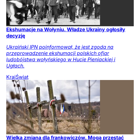
Ekshumacje na Wołyniu. Władze Ukrainy ogłosiły
decyzję
Ukraiński IPN poinformował, że jest zgoda na
przeprowadzenie ekshumacji polskich ofiar
ludobójstwa wołyńskiego w Hucie Pieniackiej i
Ugłach.
Kraj
Świat
Wielka zmiana dla frankowiczów. Mogą przestać