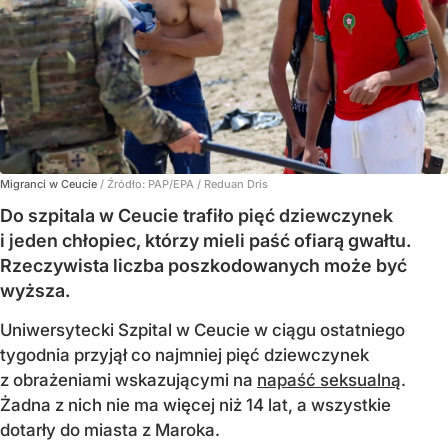
Migranci w Ceucie
/ Źródło:
PAP/EPA
/
Reduan Dris
Do szpitala w Ceucie trafiło pięć dziewczynek
i jeden chłopiec, którzy mieli paść ofiarą gwałtu.
Rzeczywista liczba poszkodowanych może być
wyższa.
Uniwersytecki Szpital w Ceucie w ciągu ostatniego
tygodnia przyjął co najmniej pięć dziewczynek
z obrażeniami wskazującymi na
napaść seksualną
.
Żadna z nich nie ma więcej niż 14 lat, a wszystkie
dotarły do miasta z Maroka.