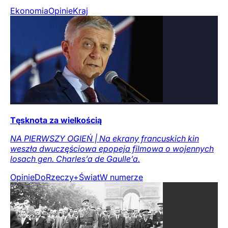
Ekonomia
Opinie
Kraj
Tęsknota za wielkością
NA PIERWSZY OGIEŃ | Na ekrany francuskich kin
weszła dwuczęściowa epopeja filmowa o wojennych
losach gen. Charles’a de Gaulle’a.
Opinie
DoRzeczy+
Świat
W numerze