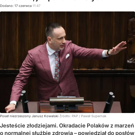
Dodano:
17
czerwca
11:47
Poseł niezrzeszony Janusz Kowalski
Źródło:
PAP
/
Paweł Supernak
Jesteście złodziejami. Okradacie Polaków z marzeń
o normalnej służbie zdrowia – powiedział do posłów