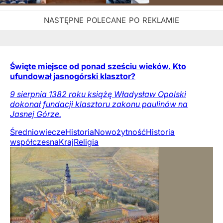
Święte miejsce od ponad sześciu wieków. Kto
ufundował jasnogórski klasztor?
9 sierpnia 1382 roku książę Władysław Opolski
dokonał fundacji klasztoru zakonu paulinów na
Jasnej Górze.
Średniowiecze
Historia
Nowożytność
Historia
współczesna
Kraj
Religia