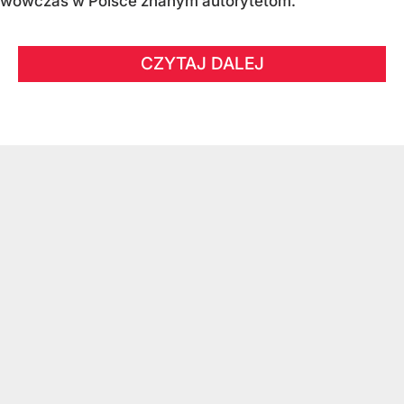
wówczas w Polsce znanym autorytetom.
CZYTAJ DALEJ