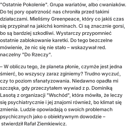
"Ostatnie Pokolenie". Grupa wariatów, albo cwaniaków.
Do tej pory opatrzność nas chroniła przed takimi
działaczami. Mieliśmy Greenpeace, który co jakiś czas
się przypinał na jakichś kominach. Ci są znacznie gorsi,
bo są bardziej szkodliwi. Wystarczy przypomnieć
ostatnie zablokowanie karetki. Do tego bezczelne
mówienie, że nic się nie stało – wskazywał red.
naczelny "Do Rzeczy".
– W obliczu tego, że planeta płonie, czymże jest jedna
śmierć, bo wszyscy zaraz zginiemy? Trudno wyczuć,
czy to poziom sfanatyzowania. Niedawno opadła mi
szczęka, gdy przeczytałem wywiad z p. Dominiką
Lasotą z organizacji "Wschód", która mówiła, że leczy
się psychiatrycznie i jej znajomi również, bo klimat się
zmienia. Ludzie opowiadają o swoich problemach
psychicznych jako o obiektywnym dowodzie –
stwierdził Rafał Ziemkiewicz.