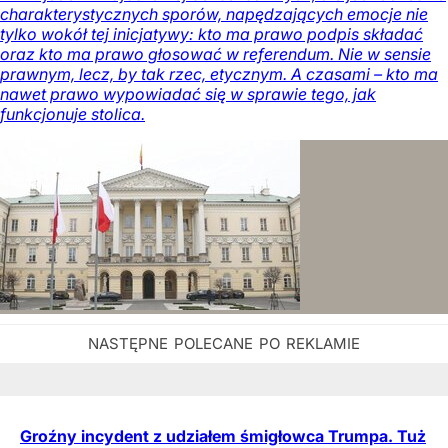
charakterystycznych sporów, napędzających emocje nie
tylko wokół tej inicjatywy: kto ma prawo podpis składać
oraz kto ma prawo głosować w referendum. Nie w sensie
prawnym, lecz, by tak rzec, etycznym. A czasami – kto ma
nawet prawo wypowiadać się w sprawie tego, jak
funkcjonuje stolica.
Groźny incydent z udziałem śmigłowca Trumpa. Tuż