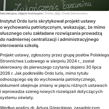
Sala lekcyjna, zdjęcie ilustracyjne
/ Źródło:
PAP
/
Darek Delmanowicz
Instytut Ordo Iuris skrytykował projekt ustawy
o wychowaniu patriotycznym, wskazując, że mimo
słusznego celu zakładane rozwiązania prowadzą
do nadmiernej centralizacji i administracyjnego
sterowania szkołą.
Projekt ustawy, zgłoszony przez grupę posłów Polskiego
Stronnictwa Ludowego w sierpniu 2024 r., został
skierowany do pierwszego czytania dopiero 30 lipca
2026 r. Jak podkreśliło Ordo Iuris, mimo tytułu
odnoszącego się do wychowania patriotycznego,
dokument obejmuje zmiany w pięciu różnych ustawach
i wprowadza szereg nowych rozwiązań dotyczących
systemu oświaty.
Według analizy dr. Artura Góreckiego, zasadniczym