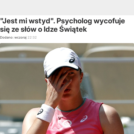
"Jest mi wstyd". Psycholog wycofuje
się ze słów o Idze Świątek
Dodano:
wczoraj
22:32