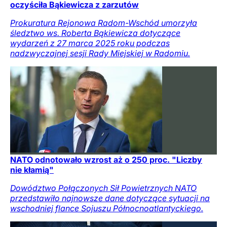
oczyściła Bąkiewicza z zarzutów
Prokuratura Rejonowa Radom-Wschód umorzyła
śledztwo ws. Roberta Bąkiewicza dotyczące
wydarzeń z 27 marca 2025 roku podczas
nadzwyczajnej sesji Rady Miejskiej w Radomiu.
NATO odnotowało wzrost aż o 250 proc. "Liczby
nie kłamią"
Dowództwo Połączonych Sił Powietrznych NATO
przedstawiło najnowsze dane dotyczące sytuacji na
wschodniej flance Sojuszu Północnoatlantyckiego.