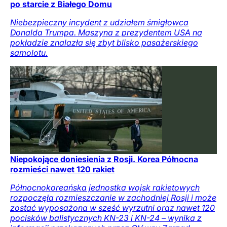
po starcie z Białego Domu
Niebezpieczny incydent z udziałem śmigłowca
Donalda Trumpa. Maszyna z prezydentem USA na
pokładzie znalazła się zbyt blisko pasażerskiego
samolotu.
Niepokojące doniesienia z Rosji. Korea Północna
rozmieści nawet 120 rakiet
Północnokoreańska jednostka wojsk rakietowych
rozpoczęła rozmieszczanie w zachodniej Rosji i może
zostać wyposażona w sześć wyrzutni oraz nawet 120
pocisków balistycznych KN-23 i KN-24 – wynika z