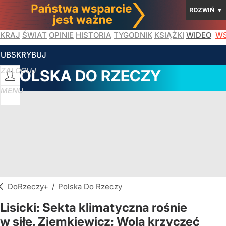
ROZWIŃ
▼
KRAJ
ŚWIAT
OPINIE
HISTORIA
TYGODNIK
KSIĄŻKI
WIDEO
WS
SUBSKRYBUJ
ZALOGUJ
POLSKA DO RZECZY
MENU
DoRzeczy+
/
Polska Do Rzeczy
Lisicki: Sekta klimatyczna rośnie
w siłę. Ziemkiewicz: Wolą krzyczeć