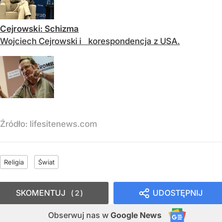
Cejrowski: Schizma
Wojciech Cejrowski i korespondencja z USA.
Źródło:
lifesitenews.com
Religia
Świat
SKOMENTUJ
UDOSTĘPNIJ
2
Obserwuj nas
w
Google News