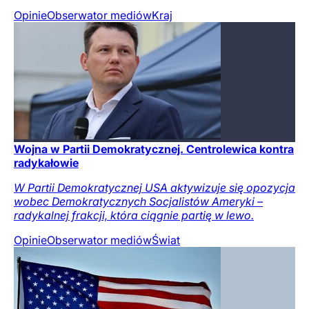
Opinie
Obserwator mediów
Kraj
Wojna w Partii Demokratycznej. Centrolewica kontra
radykałowie
W Partii Demokratycznej USA aktywizuje się opozycja
wobec Demokratycznych Socjalistów Ameryki –
radykalnej frakcji, która ciągnie partię w lewo.
Opinie
Obserwator mediów
Świat