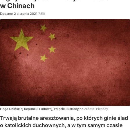
w Chinach
Dodano:
2
sierpnia
2021
7:50
Flaga Chińskiej Republiki Ludowej, zdjęcie ilustracyjne
Źródło:
Pixabay
Trwają brutalne aresztowania, po których ginie ślad
o katolickich duchownych, a w tym samym czasie