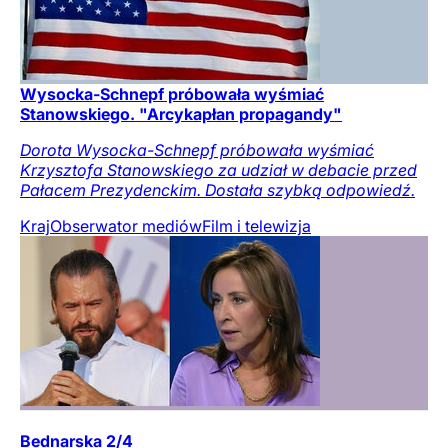
Wysocka-Schnepf próbowała wyśmiać
Stanowskiego. "Arcykapłan propagandy"
Dorota Wysocka-Schnepf próbowała wyśmiać
Krzysztofa Stanowskiego za udział w debacie przed
Pałacem Prezydenckim. Dostała szybką odpowiedź.
Kraj
Obserwator mediów
Film i telewizja
Bednarska 2/4