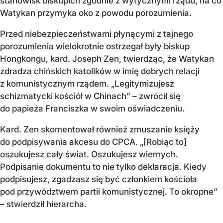
stanowisk biskupich zgodnie z wytycznymi rządu, na co
Watykan przymyka oko z powodu porozumienia.
Przed niebezpieczeństwami płynącymi z tajnego
porozumienia wielokrotnie ostrzegał były biskup
Hongkongu, kard. Joseph Zen, twierdząc, że Watykan
zdradza chińskich katolików w imię dobrych relacji
z komunistycznym rządem. „Legitymizujesz
schizmatycki kościół w Chinach” – zwrócił się
do papieża Franciszka w swoim oświadczeniu.
Kard. Zen skomentował również zmuszanie księży
do podpisywania akcesu do CPCA. „[Robiąc to]
oszukujesz cały świat. Oszukujesz wiernych.
Podpisanie dokumentu to nie tylko deklaracja. Kiedy
podpisujesz, zgadzasz się być członkiem kościoła
pod przywództwem partii komunistycznej. To okropne”
– stwierdził hierarcha.