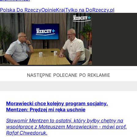
Polska Do Rzeczy
Opinie
Kraj
Tylko na DoRzeczy.pl
Morawiecki chce kolejny program socjalny.
Mentzen: Prędzej mi ręka uschnie
Sławomir Mentzen to ostatni, który byłby chętny na
współpracę z Mateuszem Morawieckim - mówi prof.
Rafał Chwedoruk.