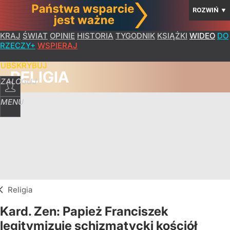
ROZWIŃ
▼
KRAJ
ŚWIAT
OPINIE
HISTORIA
TYGODNIK
KSIĄŻKI
WIDEO
DO
RZECZY+
WSPIERAJ
SUBSKRYBUJ
RELIGIA
ZALOGUJ
MENU
Religia
Kard. Zen: Papież Franciszek
legitymizuje schizmatycki kościół