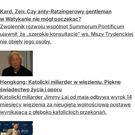
Kard. Zen: Czy anty-Ratzingerowy gentleman
w Watykanie nie mógł poczekać?
Zwolennik rozwoju wspólnot Summorum Pontificum
ujawnił, że „szerokie konsultacje” ws. Mszy Trydenckiej
nie objęły jego osoby.
Hongkong: Katolicki miliarder w więzieniu. Piękne
świadectwo życia i oporu
Katolicki miliarder Jimmy Lai od maja odbywa wyrok 14
miesięcy więzienia za nieugiętą wolnościową postawę
wynikającą z głęboko katolickich przekonań.