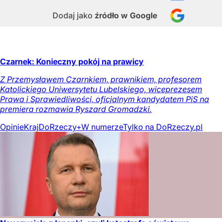
Dodaj jako
źródło w Google
Czarnek: Konieczny pokój na prawicy
Z Przemysławem Czarnkiem, prawnikiem, profesorem
Katolickiego Uniwersytetu Lubelskiego, wiceprezesem
Prawa i Sprawiedliwości, oficjalnym kandydatem PiS na
premiera rozmawia Ryszard Gromadzki.
Opinie
Kraj
DoRzeczy+
W numerze
Tylko na DoRzeczy.pl