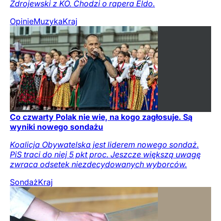
Zdrojewski z KO. Chodzi o rapera Eldo.
Opinie
Muzyka
Kraj
Co czwarty Polak nie wie, na kogo zagłosuje. Są
wyniki nowego sondażu
Koalicja Obywatelska jest liderem nowego sondaż.
PiS traci do niej 5 pkt proc. Jeszcze większą uwagę
zwraca odsetek niezdecydowanych wyborców.
Sondaż
Kraj