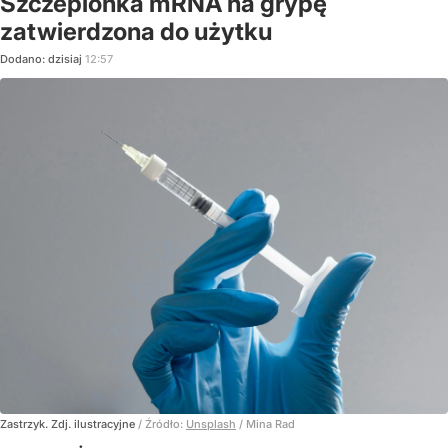
Szczepionka mRNA na grypę
zatwierdzona do użytku
Dodano:
dzisiaj
12:57
Zastrzyk. Zdj. ilustracyjne
/ Źródło:
Unsplash
/
Mina Rad