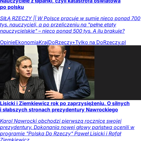
Nauczyciele z łapanki, czyli katastrofa oświatowa
po polsku
SIŁĄ RZECZY || W Polsce pracuje w sumie nieco ponad 700
tys. nauczycieli, a po przeliczeniu na "pełne etaty
nauczycielskie" – nieco ponad 500 tys. A ilu brakuje?
Opinie
Ekonomia
Kraj
DoRzeczy+
Tylko na DoRzeczy.pl
Lisicki i Ziemkiewicz rok po zaprzysiężeniu. O silnych
i słabszych stronach prezydentury Nawrockiego
Karol Nawrocki obchodzi pierwszą rocznicę swojej
prezydentury. Dokonania nowej głowy państwa ocenili w
programie "Polska Do Rzeczy" Paweł Lisicki i Rafał
Ziemkiewicz.