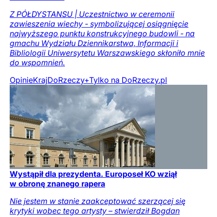
Z PÓŁDYSTANSU | Uczestnictwo w ceremonii
zawieszenia wiechy - symbolizującej osiągnięcie
najwyższego punktu konstrukcyjnego budowli - na
gmachu Wydziału Dziennikarstwa, Informacji i
Bibliologii Uniwersytetu Warszawskiego skłoniło mnie
do wspomnień.
Opinie
Kraj
DoRzeczy+
Tylko na DoRzeczy.pl
Wystąpił dla prezydenta. Europoseł KO wziął
w obronę znanego rapera
Nie jestem w stanie zaakceptować szerzącej się
krytyki wobec tego artysty – stwierdził Bogdan