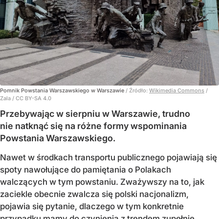
Pomnik Powstania Warszawskiego w Warszawie
/ Źródło:
Wikimedia Commons
/
Zala / CC BY-SA 4.0
Przebywając w sierpniu w Warszawie, trudno
nie natknąć się na różne formy wspominania
Powstania Warszawskiego.
Nawet w środkach transportu publicznego pojawiają się
spoty nawołujące do pamiętania o Polakach
walczących w tym powstaniu. Zważywszy na to, jak
zaciekle obecnie zwalcza się polski nacjonalizm,
pojawia się pytanie, dlaczego w tym konkretnie
przypadku mamy do czynienia z trendem zupełnie