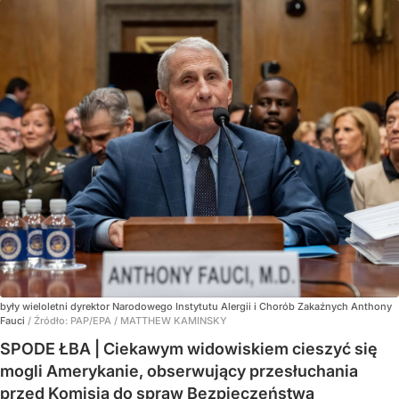
były wieloletni dyrektor Narodowego Instytutu Alergii i Chorób Zakaźnych Anthony
Fauci
/ Źródło:
PAP/EPA
/
MATTHEW KAMINSKY
SPODE ŁBA | Ciekawym widowiskiem cieszyć się
mogli Amerykanie, obserwujący przesłuchania
przed Komisją do spraw Bezpieczeństwa