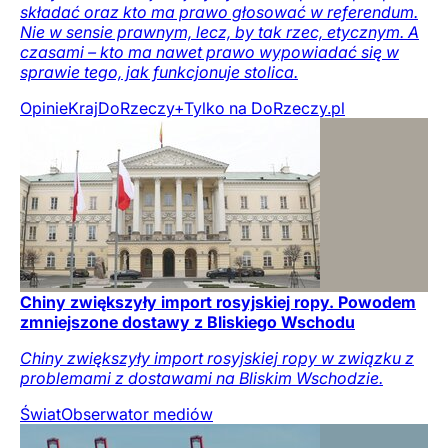
składać oraz kto ma prawo głosować w referendum.
Nie w sensie prawnym, lecz, by tak rzec, etycznym. A
czasami – kto ma nawet prawo wypowiadać się w
sprawie tego, jak funkcjonuje stolica.
Opinie
Kraj
DoRzeczy+
Tylko na DoRzeczy.pl
Chiny zwiększyły import rosyjskiej ropy. Powodem
zmniejszone dostawy z Bliskiego Wschodu
Chiny zwiększyły import rosyjskiej ropy w związku z
problemami z dostawami na Bliskim Wschodzie.
Świat
Obserwator mediów