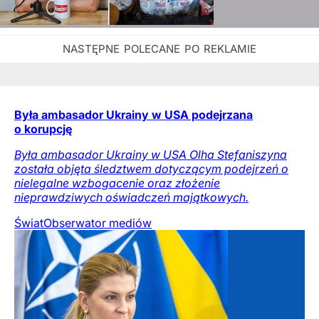
Była ambasador Ukrainy w USA podejrzana
o korupcję
Była ambasador Ukrainy w USA Olha Stefaniszyna
została objęta śledztwem dotyczącym podejrzeń o
nielegalne wzbogacenie oraz złożenie
nieprawdziwych oświadczeń majątkowych.
Świat
Obserwator mediów