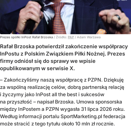
Prezes spółki InPost Rafał Brzoska
/ Źródło:
PAP
/
Adam Warżawa
Rafał Brzoska potwierdził zakończenie współpracy
InPostu z Polskim Związkiem Piłki Nożnej. Prezes
firmy odniósł się do sprawy we wpisie
opublikowanym w serwisie X.
– Zakończyliśmy naszą współpracę z PZPN. Dziękuję
za wspólną realizację celów, dobrą partnerską relację
i życzymy jako InPost all the best i sukcesów
na przyszłość – napisał Brzoska. Umowa sponsorska
między InPostem a PZPN wygasła 31 lipca 2026 roku.
Według informacji portalu SportMarketing.pl federacja
może stracić z tego tytułu około 10 mln zł rocznie.