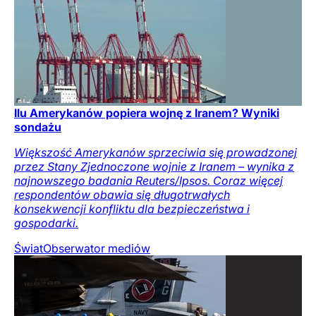
Ilu Amerykanów popiera wojnę z Iranem? Wyniki
sondażu
Większość Amerykanów sprzeciwia się prowadzonej
przez Stany Zjednoczone wojnie z Iranem – wynika z
najnowszego badania Reuters/Ipsos. Coraz więcej
respondentów obawia się długotrwałych
konsekwencji konfliktu dla bezpieczeństwa i
gospodarki.
Świat
Obserwator mediów