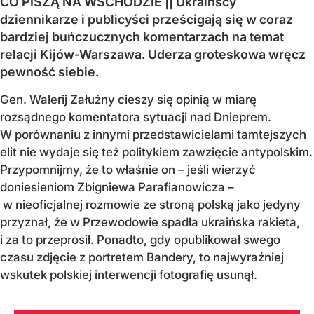
CO PISZĄ NA WSCHODZIE || Ukraińscy
dziennikarze i publicyści prześcigają się w coraz
bardziej buńczucznych komentarzach na temat
relacji Kijów-Warszawa. Uderza groteskowa wręcz
pewność siebie.
Gen. Walerij Załużny cieszy się opinią w miarę
rozsądnego komentatora sytuacji nad Dnieprem.
W porównaniu z innymi przedstawicielami tamtejszych
elit nie wydaje się też politykiem zawzięcie antypolskim.
Przypomnijmy, że to właśnie on – jeśli wierzyć
doniesieniom Zbigniewa Parafianowicza –
w nieoficjalnej rozmowie ze stroną polską jako jedyny
przyznał, że w Przewodowie spadła ukraińska rakieta,
i za to przeprosił. Ponadto, gdy opublikował swego
czasu zdjęcie z portretem Bandery, to najwyraźniej
wskutek polskiej interwencji fotografię usunął.