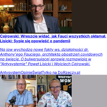
Cejrowski: Wreszcie widać, jak Fauci wszystkich okłamał.
Lisicki: Sypie się opowieść o pandemii
Na jaw wychodzą nowe fakty ws. działalności dr.
Anthony'ego Fauciego, architekta obostrzeń covidowych
na świecie. O bulwersującej sprawie rozmawiają w
"Antysystemie" Paweł Lisicki i Wojciech Cejrowski.
Antysystem
Opinie
Świat
Tylko na DoRzeczy.pl