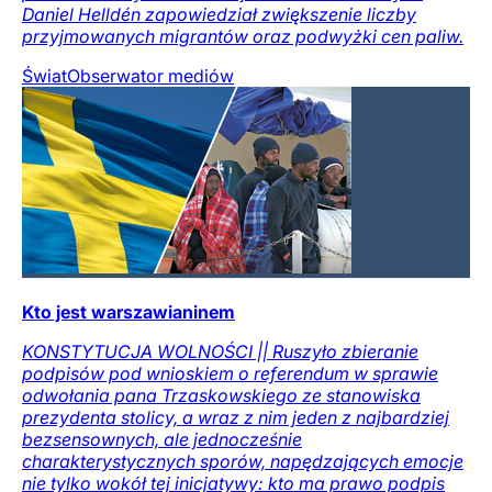
Daniel Helldén zapowiedział zwiększenie liczby
przyjmowanych migrantów oraz podwyżki cen paliw.
Świat
Obserwator mediów
Kto jest warszawianinem
KONSTYTUCJA WOLNOŚCI || Ruszyło zbieranie
podpisów pod wnioskiem o referendum w sprawie
odwołania pana Trzaskowskiego ze stanowiska
prezydenta stolicy, a wraz z nim jeden z najbardziej
bezsensownych, ale jednocześnie
charakterystycznych sporów, napędzających emocje
nie tylko wokół tej inicjatywy: kto ma prawo podpis