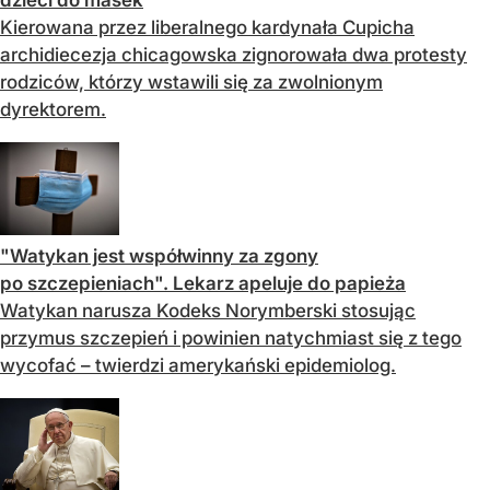
dzieci do masek
Kierowana przez liberalnego kardynała Cupicha
archidiecezja chicagowska zignorowała dwa protesty
rodziców, którzy wstawili się za zwolnionym
dyrektorem.
"Watykan jest współwinny za zgony
po szczepieniach". Lekarz apeluje do papieża
Watykan narusza Kodeks Norymberski stosując
przymus szczepień i powinien natychmiast się z tego
wycofać – twierdzi amerykański epidemiolog.