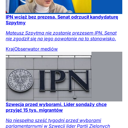
IPN wciąż bez prezesa. Senat odrzucił kandydaturę
Szpytmy
Mateusz Szpytma nie zostanie prezesem IPN. Senat
nie zgodził się na jego powołanie na to stanowisko.
Kraj
Obserwator mediów
Szwecja przed wyborami. Lider sondaży chce
przyjąć 15 tys. migrantów
Na niespełna sześć tygodni przed wyborami
parlamentarnymi w Szwecji lider Partii Zielonych