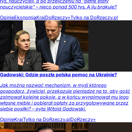
tys. nauczycieli, a po przeliczeniu na "pełne etaty
nauczycielskie" – nieco ponad 500 tys. A ilu brakuje?
Opinie
Ekonomia
Kraj
DoRzeczy+
Tylko na DoRzeczy.pl
Gadowski: Gdzie poszła polska pomoc na Ukrainie?
Jak można nazwać mechanizm, w myśl którego
gospodarz, żywiciel, przekazuje pieniądze na to, aby gość
zajmował kolejne pokoje, a w końcu wynajmował mu jego
własne meble i pobierał opłaty za przygotowywane przez
siebie posiłki? – pyta Witold Gadowski.
Opinie
Kraj
Tylko na DoRzeczy.pl
DoRzeczy+