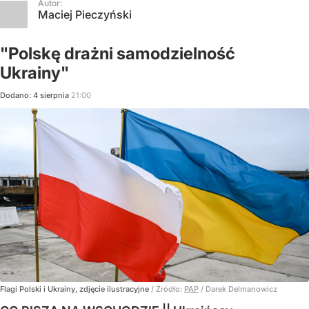
Autor:
Maciej Pieczyński
"Polskę drażni samodzielność
Ukrainy"
Dodano:
4
sierpnia
21:00
Flagi Polski i Ukrainy, zdjęcie ilustracyjne
/ Źródło:
PAP
/
Darek Delmanowicz