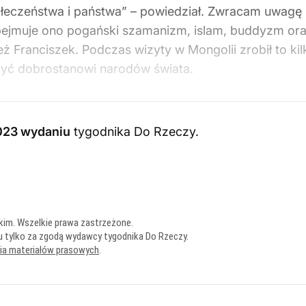
eczeństwa i państwa” – powiedział. Zwracam uwagę na 
ejmuje ono pogański szamanizm, islam, buddyzm oraz
nież Franciszek. Podczas wizyty w Mongolii zrobił to k
łużyć dobrostanowi narodów świata.
023 wydaniu
tygodnika Do Rzeczy
.
kim. Wszelkie prawa zastrzeżone.
u tylko za zgodą wydawcy tygodnika Do Rzeczy.
nia materiałów prasowych
.