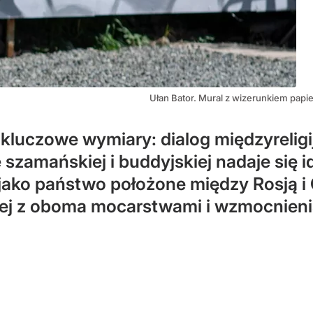
Ułan Bator. Mural z wizerunkiem papi
kluczowe wymiary: dialog międzyreligij
ie szamańskiej i buddyjskiej nadaje się
a jako państwo położone między Rosją 
kiej z oboma mocarstwami i wzmocnien