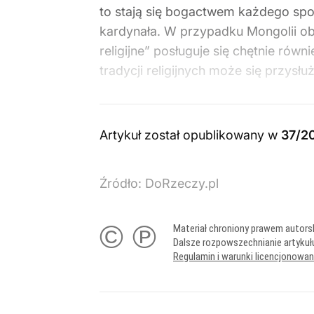
to stają się bogactwem każdego społ
kardynała. W przypadku Mongolii ob
religijne” posługuje się chętnie rów
tradycji religijnych może się przys
Artykuł został opublikowany w
37/2
Źródło:
DoRzeczy.pl
© ℗
Materiał chroniony prawem autors
Dalsze rozpowszechnianie artykuł
Regulamin i warunki licencjonowa