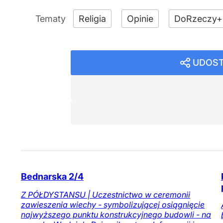
Religia
Opinie
DoRzeczy+
UDOST
Bednarska 2/4
Z PÓŁDYSTANSU | Uczestnictwo w ceremonii
zawieszenia wiechy - symbolizującej osiągnięcie
najwyższego punktu konstrukcyjnego budowli - na