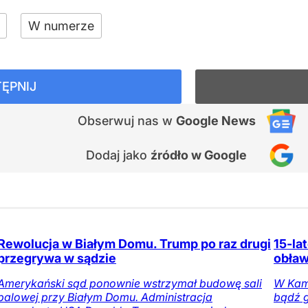
W numerze
ĘPNIJ
Obserwuj nas
w
Google News
Dodaj jako
źródło w Google
Rewolucja w Białym Domu. Trump po raz drugi
15-la
przegrywa w sądzie
obław
Amerykański sąd ponownie wstrzymał budowę sali
W Kami
balowej przy Białym Domu. Administracja
bądź 