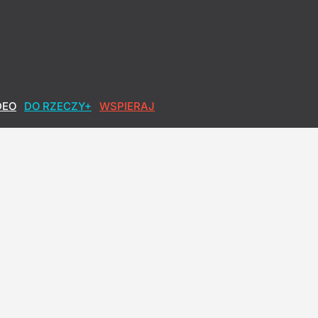
 przegrywa w sądzie
DEO
DO RZECZY+
WSPIERAJ
 obława za sprawcą
wał kwotę