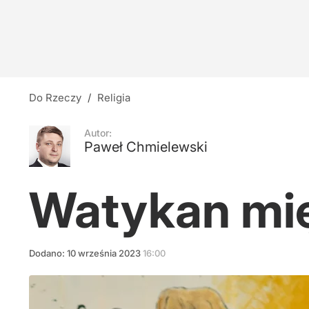
Ukryta prawda o Powstaniu Warszawskim?
45
Bednarska 2/4
Do Rzeczy
/
Religia
dodaj
Autor:
Paweł Chmielewski
Współpraca z Konfederacją? Jasna odpowied
Watykan mię
8
Dodano:
10
września
2023
16:00