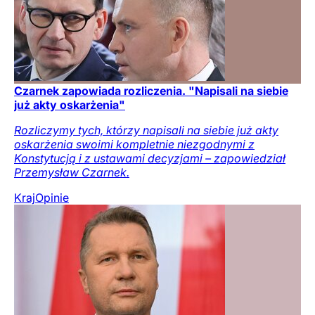
Czarnek zapowiada rozliczenia. "Napisali na siebie
już akty oskarżenia"
Rozliczymy tych, którzy napisali na siebie już akty
oskarżenia swoimi kompletnie niezgodnymi z
Konstytucją i z ustawami decyzjami – zapowiedział
Przemysław Czarnek.
Kraj
Opinie