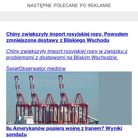
Chiny zwiększyły import rosyjskiej ropy. Powodem
zmniejszone dostawy z Bliskiego Wschodu
Chiny zwiększyły import rosyjskiej ropy w związku z
problemami z dostawami na Bliskim Wschodzie.
Świat
Obserwator mediów
Ilu Amerykanów popiera wojnę z Iranem? Wyniki
sondażu