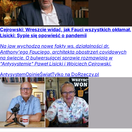
Cejrowski: Wreszcie widać, jak Fauci wszystkich okłamał.
Lisicki: Sypie się opowieść o pandemii
Na jaw wychodzą nowe fakty ws. działalności dr.
Anthony'ego Fauciego, architekta obostrzeń covidowych
na świecie. O bulwersującej sprawie rozmawiają w
"Antysystemie" Paweł Lisicki i Wojciech Cejrowski.
Antysystem
Opinie
Świat
Tylko na DoRzeczy.pl