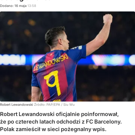
Dodano:
16
maja
13:58
Robert Lewandowski
Źródło:
PAP/EPA
/
Siu Wu
Robert Lewandowski oficjalnie poinformował,
że po czterech latach odchodzi z FC Barcelony.
Polak zamieścił w sieci pożegnalny wpis.