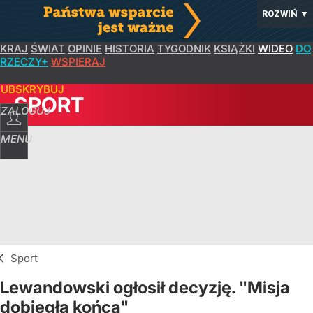
ROZWIŃ
▼
KRAJ
ŚWIAT
OPINIE
HISTORIA
TYGODNIK
KSIĄŻKI
WIDEO
DO
RZECZY+
WSPIERAJ
SUBSKRYBUJ
SPORT
ZALOGUJ
MENU
Sport
Lewandowski ogłosił decyzję. "Misja
dobiegła końca"