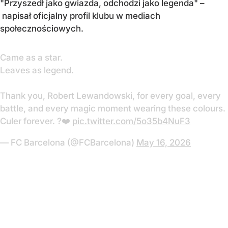
"Przyszedł jako gwiazda, odchodzi jako legenda" –
napisał oficjalny profil klubu w mediach
społecznościowych.
Came as a star.
Leaves as legend.
Thank you, Robert Lewandowski, for every goal, every
battle, and every magic moment wearing these colours.
Culer forever. ?❤️
pic.twitter.com/5o35b4NuF3
— FC Barcelona (@FCBarcelona)
May 16, 2026