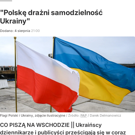
"Polskę drażni samodzielność
Ukrainy"
Dodano:
4
sierpnia
21:00
Flagi Polski i Ukrainy, zdjęcie ilustracyjne
/ Źródło:
PAP
/
Darek Delmanowicz
CO PISZĄ NA WSCHODZIE || Ukraińscy
dziennikarze i publicyści prześcigają się w coraz