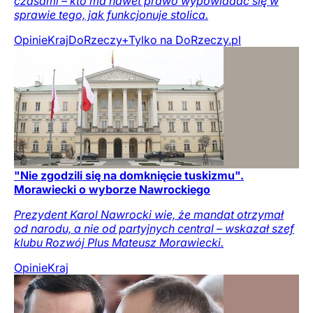
czasami – kto ma nawet prawo wypowiadać się w
sprawie tego, jak funkcjonuje stolica.
Opinie
Kraj
DoRzeczy+
Tylko na DoRzeczy.pl
"Nie zgodzili się na domknięcie tuskizmu".
Morawiecki o wyborze Nawrockiego
Prezydent Karol Nawrocki wie, że mandat otrzymał
od narodu, a nie od partyjnych central – wskazał szef
klubu Rozwój Plus Mateusz Morawiecki.
Opinie
Kraj