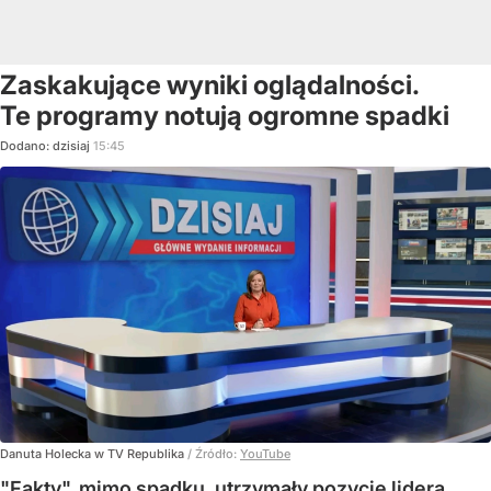
Zaskakujące wyniki oglądalności.
Te programy notują ogromne spadki
Dodano:
dzisiaj
15:45
Danuta Holecka w TV Republika
/ Źródło:
YouTube
"Fakty", mimo spadku, utrzymały pozycję lidera