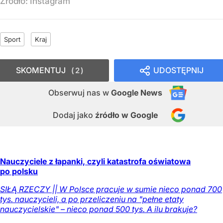
Źródło:
Instagram
Sport
Kraj
SKOMENTUJ
UDOSTĘPNIJ
2
Obserwuj nas
w
Google News
Dodaj jako
źródło w Google
Nauczyciele z łapanki, czyli katastrofa oświatowa
po polsku
SIŁĄ RZECZY || W Polsce pracuje w sumie nieco ponad 700
tys. nauczycieli, a po przeliczeniu na "pełne etaty
nauczycielskie" – nieco ponad 500 tys. A ilu brakuje?