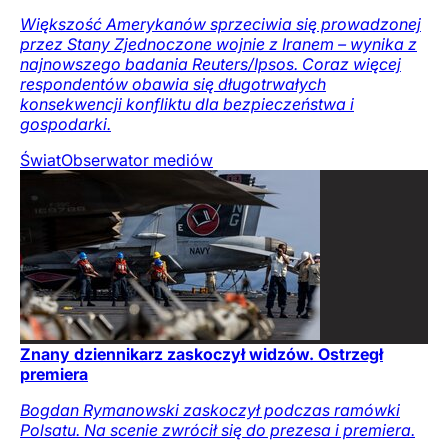
Większość Amerykanów sprzeciwia się prowadzonej
przez Stany Zjednoczone wojnie z Iranem – wynika z
najnowszego badania Reuters/Ipsos. Coraz więcej
respondentów obawia się długotrwałych
konsekwencji konfliktu dla bezpieczeństwa i
gospodarki.
Świat
Obserwator mediów
Znany dziennikarz zaskoczył widzów. Ostrzegł
premiera
Bogdan Rymanowski zaskoczył podczas ramówki
Polsatu. Na scenie zwrócił się do prezesa i premiera.