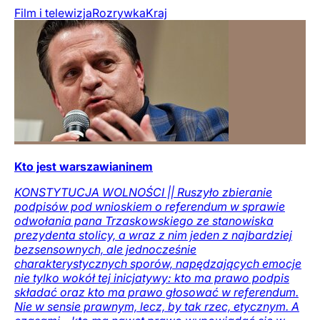
Film i telewizja
Rozrywka
Kraj
Kto jest warszawianinem
KONSTYTUCJA WOLNOŚCI || Ruszyło zbieranie
podpisów pod wnioskiem o referendum w sprawie
odwołania pana Trzaskowskiego ze stanowiska
prezydenta stolicy, a wraz z nim jeden z najbardziej
bezsensownych, ale jednocześnie
charakterystycznych sporów, napędzających emocje
nie tylko wokół tej inicjatywy: kto ma prawo podpis
składać oraz kto ma prawo głosować w referendum.
Nie w sensie prawnym, lecz, by tak rzec, etycznym. A