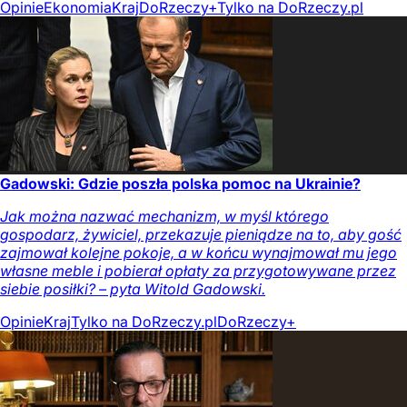
Opinie
Ekonomia
Kraj
DoRzeczy+
Tylko na DoRzeczy.pl
Gadowski: Gdzie poszła polska pomoc na Ukrainie?
Jak można nazwać mechanizm, w myśl którego
gospodarz, żywiciel, przekazuje pieniądze na to, aby gość
zajmował kolejne pokoje, a w końcu wynajmował mu jego
własne meble i pobierał opłaty za przygotowywane przez
siebie posiłki? – pyta Witold Gadowski.
Opinie
Kraj
Tylko na DoRzeczy.pl
DoRzeczy+