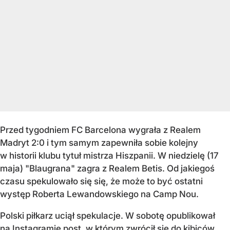
Przed tygodniem FC Barcelona wygrała z Realem
Madryt 2:0 i tym samym zapewniła sobie kolejny
w historii klubu tytuł mistrza Hiszpanii. W niedzielę (17
maja) "Blaugrana" zagra z Realem Betis. Od jakiegoś
czasu spekulowało się się, że może to być ostatni
występ Roberta Lewandowskiego na Camp Nou.
Polski piłkarz uciął spekulacje. W sobotę opublikował
na Instagramie post, w którym zwrócił się do kibiców