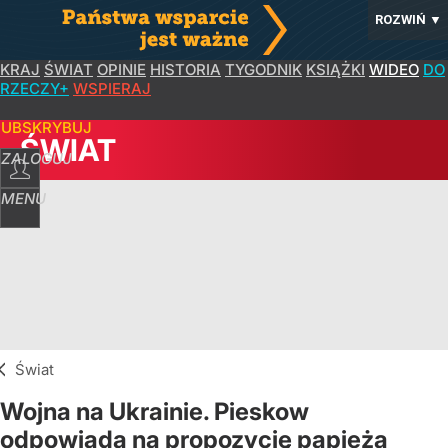
ROZWIŃ
▼
KRAJ
ŚWIAT
OPINIE
HISTORIA
TYGODNIK
KSIĄŻKI
WIDEO
DO
RZECZY+
WSPIERAJ
SUBSKRYBUJ
ŚWIAT
ZALOGUJ
MENU
Świat
Wojna na Ukrainie. Pieskow
odpowiada na propozycję papieża