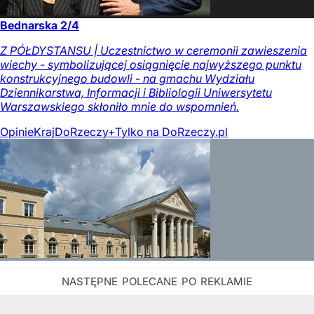
Bednarska 2/4
Z PÓŁDYSTANSU | Uczestnictwo w ceremonii zawieszenia
wiechy - symbolizującej osiągnięcie najwyższego punktu
konstrukcyjnego budowli - na gmachu Wydziału
Dziennikarstwa, Informacji i Bibliologii Uniwersytetu
Warszawskiego skłoniło mnie do wspomnień.
Opinie
Kraj
DoRzeczy+
Tylko na DoRzeczy.pl