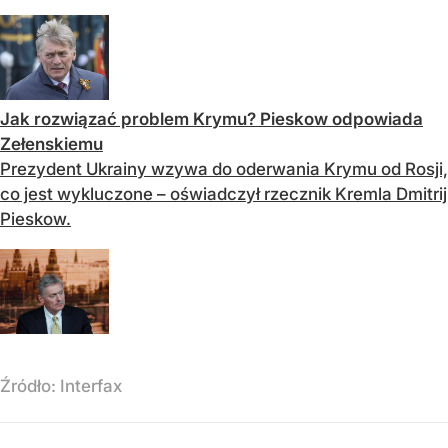
Jak rozwiązać problem Krymu? Pieskow odpowiada
Zełenskiemu
Prezydent Ukrainy wzywa do oderwania Krymu od Rosji,
co jest wykluczone – oświadczył rzecznik Kremla Dmitrij
Pieskow.
Źródło:
Interfax