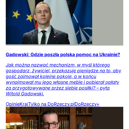
Gadowski: Gdzie poszła polska pomoc na Ukrainie?
Jak można nazwać mechanizm, w myśl którego
gospodarz, żywiciel, przekazuje pieniądze na to, aby
gość zajmował kolejne pokoje, a w końcu
wynajmował mu jego własne meble i pobierał opłaty
za przygotowywane przez siebie posiłki? – pyta
Witold Gadowski.
Opinie
Kraj
Tylko na DoRzeczy.pl
DoRzeczy+