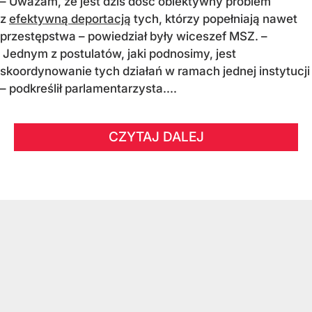
– Uważam, że jest dziś dość obiektywny problem
z
efektywną deportacją
tych, którzy popełniają nawet
przestępstwa – powiedział były wiceszef MSZ. –
Jednym z postulatów, jaki podnosimy, jest
skoordynowanie tych działań w ramach jednej instytucji
– podkreślił parlamentarzysta....
CZYTAJ DALEJ