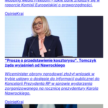
Mapping Media Freedom – takie dane znalazły się w
raporcie Komisji Europejskiej o praworządności.
Opinie
Kraj
"Proszę o przedstawienie kosztorysu". Tomczyk
żąda wyjaśnień od Nawrockiego
Wiceminister obrony narodowej złożył wniosek w
trybie ustawy o dostępie do informacji publicznej do
Kancelarii Prezydenta RP w sprawie wydarzenia
zorganizowanego na rocznicę prezydentury Karola
Nawrockiego.
Opinie
Kraj