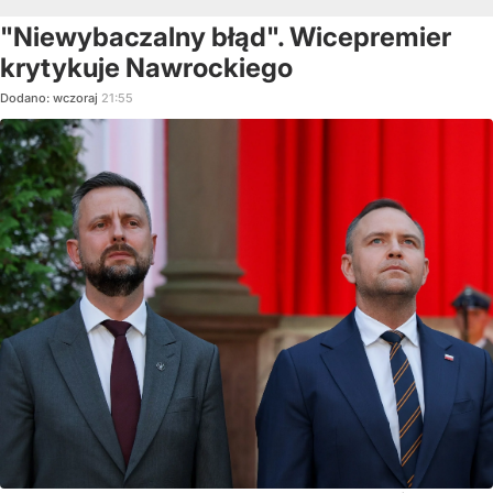
"Niewybaczalny błąd". Wicepremier
krytykuje Nawrockiego
Dodano:
wczoraj
21:55