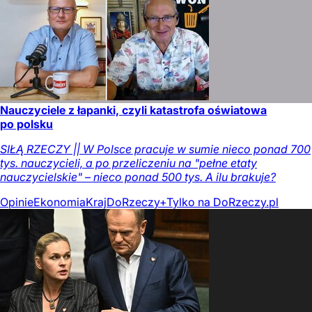
Nauczyciele z łapanki, czyli katastrofa oświatowa
po polsku
SIŁĄ RZECZY || W Polsce pracuje w sumie nieco ponad 700
tys. nauczycieli, a po przeliczeniu na "pełne etaty
nauczycielskie" – nieco ponad 500 tys. A ilu brakuje?
Opinie
Ekonomia
Kraj
DoRzeczy+
Tylko na DoRzeczy.pl