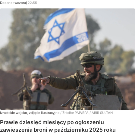
Dodano:
wczoraj
22:55
Izraelskie wojsko, zdjęcie ilustracyjne
/ Źródło:
PAP/EPA
/
ABIR SULTAN
Prawie dziesięć miesięcy po ogłoszeniu
zawieszenia broni w październiku 2025 roku