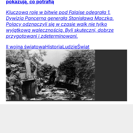
pokazują, co potrafią
Kluczową rolę w bitwie pod Falaise odegrała 1.
Dywizja Pancerna generała Stanisława Maczka.
Polacy odznaczyli się w czasie walk nie tylko
wyjątkową walecznością. Byli skuteczni, dobrze
przygotowani i zdeterminowani.
II wojna światowa
Historia
Ludzie
Świat