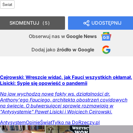
Świat
SKOMENTUJ
UDOSTĘPNIJ
5
Obserwuj nas
w
Google News
Dodaj jako
źródło w Google
Cejrowski: Wreszcie widać, jak Fauci wszystkich okłamał.
Lisicki: Sypie się opowieść o pandemii
Na jaw wychodzą nowe fakty ws. działalności dr.
Anthony'ego Fauciego, architekta obostrzeń covidowych
na świecie. O bulwersującej sprawie rozmawiają w
"Antysystemie" Paweł Lisicki i Wojciech Cejrowski.
Antysystem
Opinie
Świat
Tylko na DoRzeczy.pl