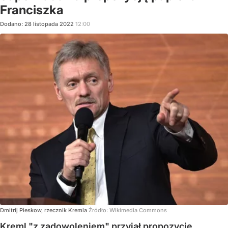
Franciszka
Dodano:
28
listopada
2022
12:00
Dmitrij Pieskow, rzecznik Kremla
Źródło:
Wikimedia Commons
Kreml "z zadowoleniem" przyjął propozycję