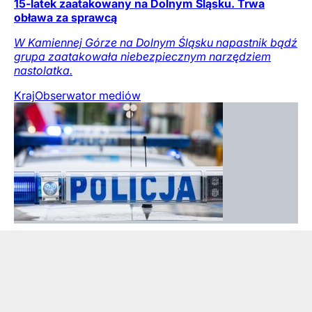
15-latek zaatakowany na Dolnym Śląsku. Trwa
obława za sprawcą
W Kamiennej Górze na Dolnym Śląsku napastnik bądź
grupa zaatakowała niebezpiecznym narzędziem
nastolatka.
Kraj
Obserwator mediów