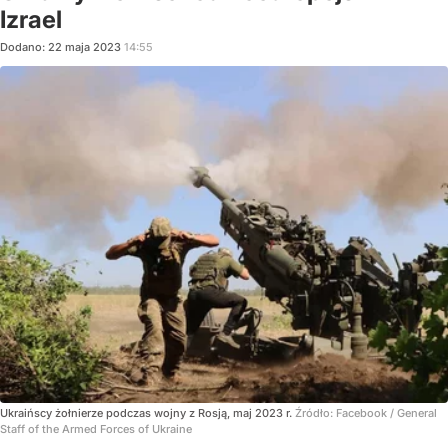
Izrael
Dodano:
22
maja
2023
14:55
Ukraińscy żołnierze podczas wojny z Rosją, maj 2023 r.
Źródło:
Facebook
/
General
Staff of the Armed Forces of Ukraine