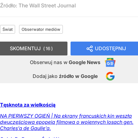
Źródło:
The Wall Street Journal
Świat
Obserwator mediów
SKOMENTUJ
UDOSTĘPNIJ
16
Obserwuj nas
w
Google News
Dodaj jako
źródło w Google
Tęsknota za wielkością
NA PIERWSZY OGIEŃ | Na ekrany francuskich kin weszła
dwuczęściowa epopeja filmowa o wojennych losach gen.
Charles’a de Gaulle’a.