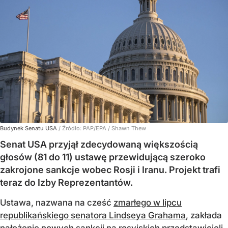
Budynek Senatu USA
/ Źródło:
PAP/EPA
/
Shawn Thew
Senat USA przyjął zdecydowaną większością
głosów (81 do 11) ustawę przewidującą szeroko
zakrojone sankcje wobec Rosji i Iranu. Projekt trafi
teraz do Izby Reprezentantów.
Ustawa, nazwana na cześć
zmarłego w lipcu
republikańskiego senatora Lindseya Grahama
, zakłada
nałożenie nowych sankcji na rosyjskich przedstawicieli