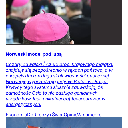
Norweski model pod lupą
Cezary Zawalski | Aż 60 proc. krajowego majątku
znajduje się bezpośrednio w rękach państwa, a w
europejskim rankingu skali własności publicznej
Norwegię wyprzedzają jedynie Białoruś i Rosja.
Krytycy tego systemu słusznie zauważają, że
zamożność Oslo to nie zasługa genialnych
urzędników, lecz unikalnej obfitości surowców
energetycznych.
Ekonomia
DoRzeczy+
Świat
Opinie
W numerze