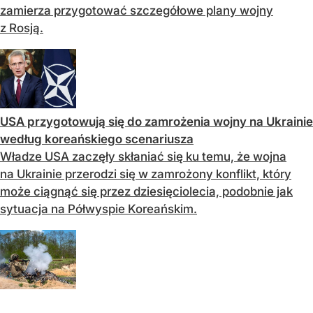
zamierza przygotować szczegółowe plany wojny
z Rosją.
USA przygotowują się do zamrożenia wojny na Ukrainie
według koreańskiego scenariusza
Władze USA zaczęły skłaniać się ku temu, że wojna
na Ukrainie przerodzi się w zamrożony konflikt, który
może ciągnąć się przez dziesięciolecia, podobnie jak
sytuacja na Półwyspie Koreańskim.