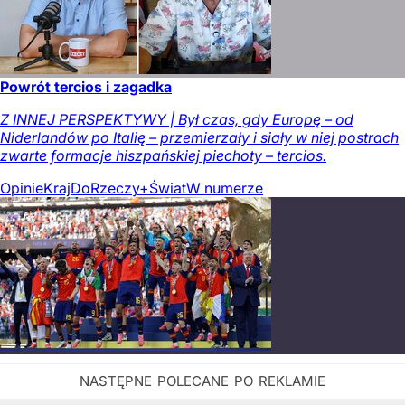
Powrót tercios i zagadka
Z INNEJ PERSPEKTYWY | Był czas, gdy Europę – od
Niderlandów po Italię – przemierzały i siały w niej postrach
zwarte formacje hiszpańskiej piechoty – tercios.
Opinie
Kraj
DoRzeczy+
Świat
W numerze