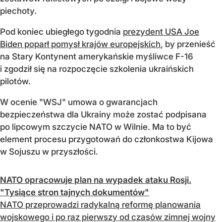
piechoty.
Pod koniec ubiegłego tygodnia
prezydent USA Joe
Biden poparł pomysł krajów europejskich
, by przenieść
na Stary Kontynent amerykańskie myśliwce F-16
i zgodził się na rozpoczęcie szkolenia ukraińskich
pilotów.
W ocenie "WSJ" umowa o gwarancjach
bezpieczeństwa dla Ukrainy może zostać podpisana
po lipcowym szczycie NATO w Wilnie. Ma to być
element procesu przygotowań do członkostwa Kijowa
w Sojuszu w przyszłości.
NATO opracowuje plan na wypadek ataku Rosji.
"Tysiące stron tajnych dokumentów"
NATO przeprowadzi radykalną reformę planowania
wojskowego i po raz pierwszy od czasów zimnej wojny