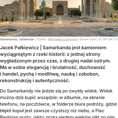
Samarkanda, Uzbekistan
/ Źródło:
Wikimedia Commons
/
Ekrem Canli, CC BY-SA 3.0
Jacek Pałkiewicz | Samarkanda jest kamieniem
wyciągniętym z rzeki historii: z jednej strony
wygładzonym przez czas, z drugiej nadal ostrym.
Ma w sobie elegancję i brutalność, duchowość
i handel, pychę i modlitwę, naukę i zabobon,
rekonstrukcję i autentyczność.
Do Samarkandy nie jedzie się po zwykły widok. Widok
można dziś kupić wszędzie: w albumie, na ekranie
telefonu, na pocztówce, w folderze biura podróży, gdzie
błękit kopuł jest zawsze czystszy niż niebo, a Plac
Registan pusty, jakby przez siedem wieków nikt po nim