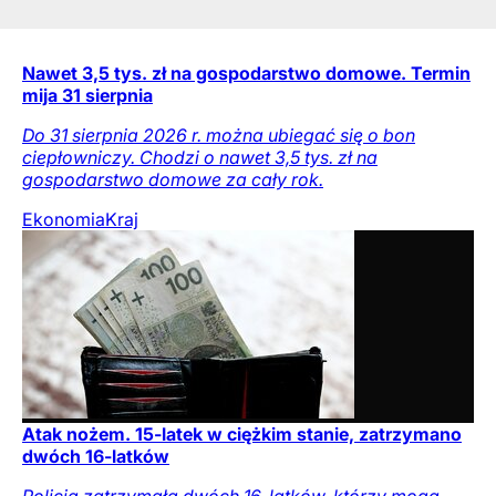
Nawet 3,5 tys. zł na gospodarstwo domowe. Termin
mija 31 sierpnia
Do 31 sierpnia 2026 r. można ubiegać się o bon
ciepłowniczy. Chodzi o nawet 3,5 tys. zł na
gospodarstwo domowe za cały rok.
Ekonomia
Kraj
Atak nożem. 15-latek w ciężkim stanie, zatrzymano
dwóch 16-latków
Policja zatrzymała dwóch 16-latków, którzy mogą