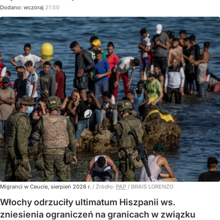
Dodano:
wczoraj
21:50
Migranci w Ceucie, sierpień 2026 r.
/ Źródło:
PAP
/
BRAIS LORENZO
Włochy odrzuciły ultimatum Hiszpanii ws.
zniesienia ograniczeń na granicach w związku