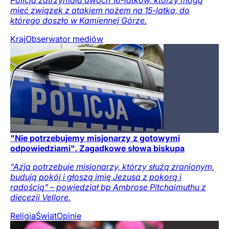
mieć związek z atakiem nożem na 15-latka, do
którego doszło w Kamiennej Górze.
Kraj
Obserwator mediów
"Nie potrzebujemy misjonarzy z gotowymi
odpowiedziami". Zagadkowe słowa biskupa
"Azja potrzebuje misjonarzy, którzy służą zranionym,
budują pokój i głoszą imię Jezusa z pokorą i
radością" – powiedział bp Ambrose Pitchaimuthu z
diecezji Vellore.
Religia
Świat
Opinie