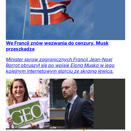
We Francji znów wezwania do cenzury. Musk
przeszkadza
Minister spraw zagranicznych Francji Jean-Noel
Barrot obruszył się po wpisie Elona Muska w jego
kolejnym internetowym starciu ze skrajną lewicą.