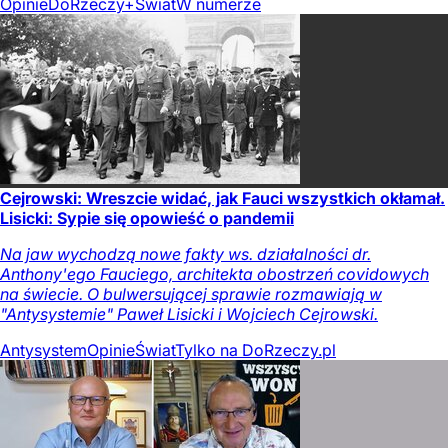
Opinie
DoRzeczy+
Świat
W numerze
Cejrowski: Wreszcie widać, jak Fauci wszystkich okłamał.
Lisicki: Sypie się opowieść o pandemii
Na jaw wychodzą nowe fakty ws. działalności dr.
Anthony'ego Fauciego, architekta obostrzeń covidowych
na świecie. O bulwersującej sprawie rozmawiają w
"Antysystemie" Paweł Lisicki i Wojciech Cejrowski.
Antysystem
Opinie
Świat
Tylko na DoRzeczy.pl