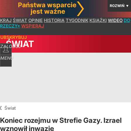
ROZWIŃ
▼
KRAJ
ŚWIAT
OPINIE
HISTORIA
TYGODNIK
KSIĄŻKI
WIDEO
DO
RZECZY+
WSPIERAJ
SUBSKRYBUJ
ŚWIAT
ZALOGUJ
MENU
Świat
Koniec rozejmu w Strefie Gazy. Izrael
wznowił inwazję