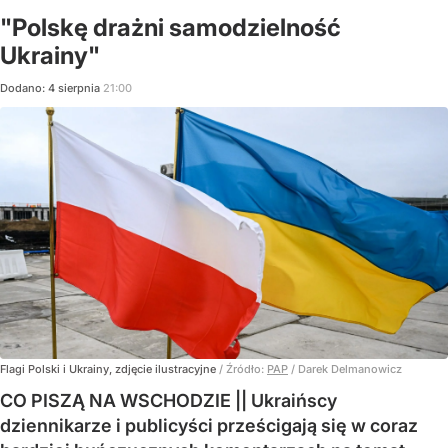
"Polskę drażni samodzielność
Ukrainy"
Dodano:
4
sierpnia
21:00
Flagi Polski i Ukrainy, zdjęcie ilustracyjne
/ Źródło:
PAP
/
Darek Delmanowicz
CO PISZĄ NA WSCHODZIE || Ukraińscy
dziennikarze i publicyści prześcigają się w coraz