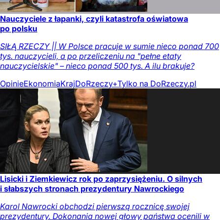
Nauczyciele z łapanki, czyli katastrofa oświatowa
po polsku
SIŁĄ RZECZY || W Polsce pracuje w sumie nieco ponad 700
tys. nauczycieli, a po przeliczeniu na "pełne etaty
nauczycielskie" – nieco ponad 500 tys. A ilu brakuje?
Opinie
Ekonomia
Kraj
DoRzeczy+
Tylko na DoRzeczy.pl
Lisicki i Ziemkiewicz rok po zaprzysiężeniu. O silnych
i słabszych stronach prezydentury Nawrockiego
Karol Nawrocki obchodzi pierwszą rocznicę swojej
prezydentury. Dokonania nowej głowy państwa ocenili w