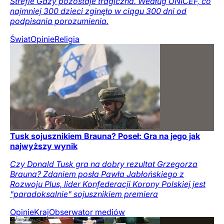
Strefie Gazy pozostaje tragiczna. Według UNICEF, co
najmniej 300 dzieci zginęło w ciągu 300 dni od
podpisania porozumienia.
Świat
Opinie
Religia
Tusk sojusznikiem Brauna? Poseł: Gra na jego jak
najwyższy wynik
Czy Donald Tusk gra na dobry rezultat Grzegorza
Brauna? Zdaniem posła Pawła Jabłońskiego z
Rozwoju Plus, lider Konfederacji Korony Polskiej jest
"paradoksalnie" sojusznikiem premiera
Opinie
Kraj
Obserwator mediów