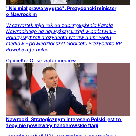
"Nie miał prawa wygrać". Prezydencki minister
o Nawrockim
W czwartek mija rok od zaprzysiężenia Karola
Nawrockiego na najwyższy urząd w państwie. –
Polacy wybrali prezydenta wbrew opinii wielu
mediów – powiedział szef Gabinetu Prezydenta RP
Paweł Szefernaker.
Opinie
Kraj
Obserwator mediów
Nawrocki: Strategicznym interesem Polski jest to,
żeby nie powiewały banderowskie flagi