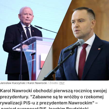
Jarosław Kaczyński i Karol Nawrocki
/ Źródło:
PAP
Karol Nawrocki obchodzi pierwszą rocznicę swojej
prezydentury. "Zabawne są te wróżby o rzekomej
rywalizacji PiS-u z prezydentem Nawrockim" –
napisał europoseł PiS Joachim Brudziński.