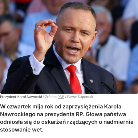
Prezydent Karol Nawrocki
/ Źródło:
PAP
/
Paweł Supernak
W czwartek mija rok od zaprzysiężenia Karola
Nawrockiego na prezydenta RP. Głowa państwa
odniosła się do oskarżeń rządzących o nadmiernie
stosowanie wet.