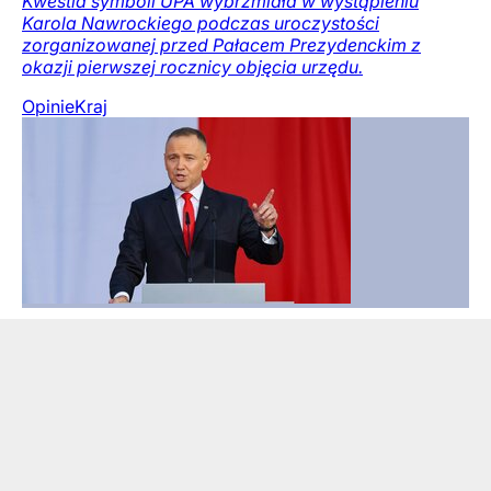
Kwestia symboli UPA wybrzmiała w wystąpieniu
Karola Nawrockiego podczas uroczystości
zorganizowanej przed Pałacem Prezydenckim z
okazji pierwszej rocznicy objęcia urzędu.
Opinie
Kraj