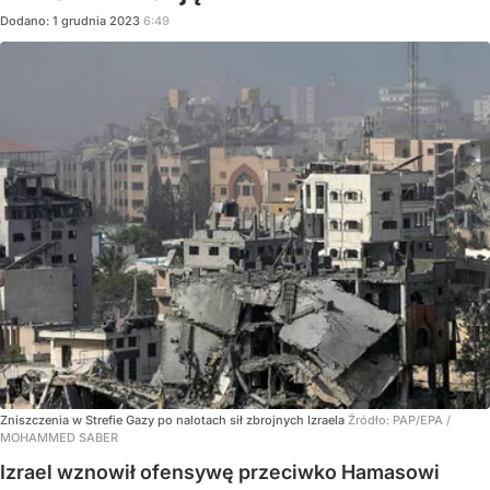
Dodano:
1
grudnia
2023
6:49
Zniszczenia w Strefie Gazy po nalotach sił zbrojnych Izraela
Źródło:
PAP/EPA
/
MOHAMMED SABER
Izrael wznowił ofensywę przeciwko Hamasowi