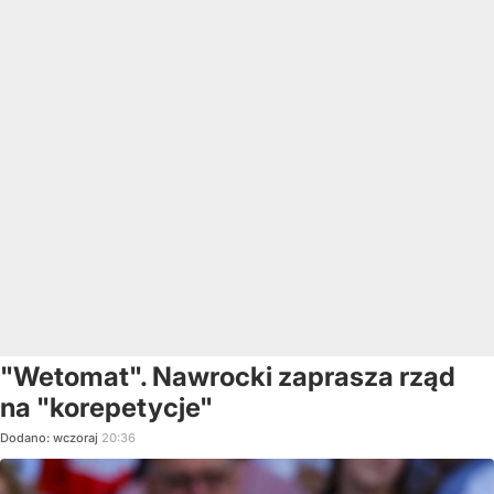
"Wetomat". Nawrocki zaprasza rząd
na "korepetycje"
Dodano:
wczoraj
20:36