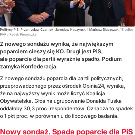
Politycy PiS: Przemysław Czarnek, Jarosław Kaczyński i Mariusz Błaszczak
/ Źródło:
PAP
/
Radek Pietruszka
Z nowego sondażu wynika, że największym
poparciem cieszy się KO. Drugi jest PiS,
ale poparcie dla partii wyraźnie spadło. Podium
zamyka Konfederacja.
Z nowego sondażu poparcia dla partii politycznych,
przeprowadzonego przez ośrodek Opinia24, wynika,
że na najwyższy wynik może liczyć Koalicja
Obywatelska. Głos na ugrupowanie Donalda Tuska
oddałoby 30,3 proc. respondentów. Oznacza to spadek
o 1 pkt proc. w porównaniu do lipcowego badania.
Nowy sondaż. Spada poparcie dla PiS