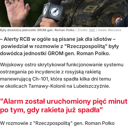
Były dowódca jednostki GROM gen. Roman Polko
/ Źródło:
PAP
/
Adam Warżawa
– Alerty RCB w ogóle są pisane jak dla idiotów –
powiedział w rozmowie z "Rzeczpospolitą" były
dowódca jednostki GROM gen. Roman Polko.
Wojskowy ostro skrytykował funkcjonowanie systemu
ostrzegania po incydencie z rosyjską rakietą
manewrującą Ch-101, która spadła kilka dni temu
w okolicach Tarnawy-Kolonii na Lubelszczyźnie.
"Alarm został uruchomiony pięć minut
po tym, gdy rakieta już spadła"
W rozmowie z "Rzeczpospolitą" gen. Roman Polko