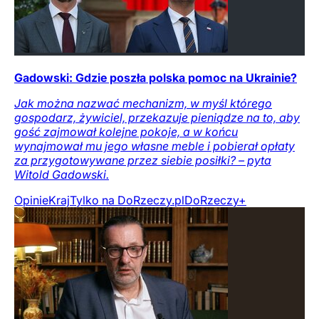
Gadowski: Gdzie poszła polska pomoc na Ukrainie?
Jak można nazwać mechanizm, w myśl którego
gospodarz, żywiciel, przekazuje pieniądze na to, aby
gość zajmował kolejne pokoje, a w końcu
wynajmował mu jego własne meble i pobierał opłaty
za przygotowywane przez siebie posiłki? – pyta
Witold Gadowski.
Opinie
Kraj
Tylko na DoRzeczy.pl
DoRzeczy+