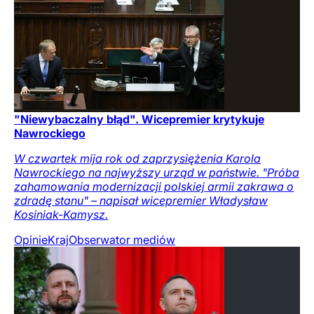
"Niewybaczalny błąd". Wicepremier krytykuje
Nawrockiego
W czwartek mija rok od zaprzysiężenia Karola
Nawrockiego na najwyższy urząd w państwie. "Próba
zahamowania modernizacji polskiej armii zakrawa o
zdradę stanu" – napisał wicepremier Władysław
Kosiniak-Kamysz.
Opinie
Kraj
Obserwator mediów