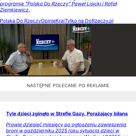
programie "Polska Do Rzeczy" Paweł Lisicki i Rafał
Ziemkiewicz.
Polska Do Rzeczy
Opinie
Kraj
Tylko na DoRzeczy.pl
Tyle dzieci zginęło w Strefie Gazy. Porażający bilans
Prawie dziesięć miesięcy po ogłoszeniu zawieszenia
broni w październiku 2025 roku sytuacja dzieci w