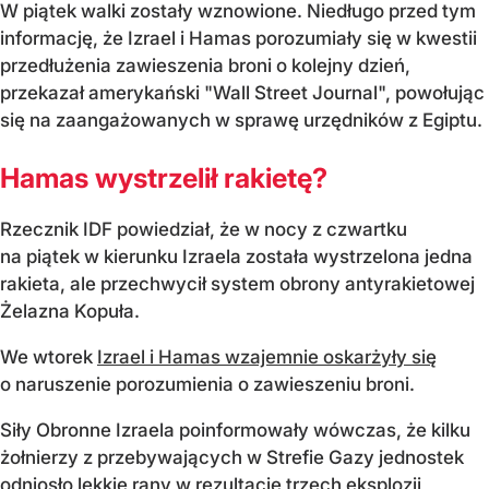
W piątek walki zostały wznowione. Niedługo przed tym
informację, że Izrael i Hamas porozumiały się w kwestii
przedłużenia zawieszenia broni o kolejny dzień,
przekazał amerykański "Wall Street Journal", powołując
się na zaangażowanych w sprawę urzędników z Egiptu.
Hamas wystrzelił rakietę?
Rzecznik IDF powiedział, że w nocy z czwartku
na piątek w kierunku Izraela została wystrzelona jedna
rakieta, ale przechwycił system obrony antyrakietowej
Żelazna Kopuła.
We wtorek
Izrael i Hamas wzajemnie oskarżyły się
o naruszenie porozumienia o zawieszeniu broni.
Siły Obronne Izraela poinformowały wówczas, że kilku
żołnierzy z przebywających w Strefie Gazy jednostek
odniosło lekkie rany w rezultacie trzech eksplozji