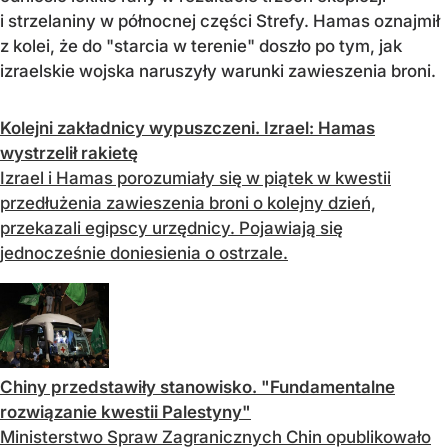
i strzelaniny w północnej części Strefy. Hamas oznajmił
z kolei, że do "starcia w terenie" doszło po tym, jak
izraelskie wojska naruszyły warunki zawieszenia broni.
Kolejni zakładnicy wypuszczeni. Izrael: Hamas
wystrzelił rakietę
Izrael i Hamas porozumiały się w piątek w kwestii
przedłużenia zawieszenia broni o kolejny dzień,
przekazali egipscy urzędnicy. Pojawiają się
jednocześnie doniesienia o ostrzale.
Chiny przedstawiły stanowisko. "Fundamentalne
rozwiązanie kwestii Palestyny"
Ministerstwo Spraw Zagranicznych Chin opublikowało