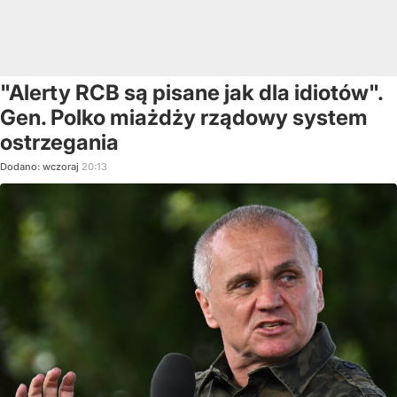
"Alerty RCB są pisane jak dla idiotów".
Gen. Polko miażdży rządowy system
ostrzegania
Dodano:
wczoraj
20:13