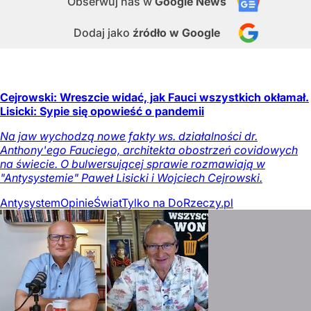
Obserwuj nas
w
Google News
Dodaj jako
źródło w Google
Cejrowski: Wreszcie widać, jak Fauci wszystkich okłamał.
Lisicki: Sypie się opowieść o pandemii
Na jaw wychodzą nowe fakty ws. działalności dr.
Anthony'ego Fauciego, architekta obostrzeń covidowych
na świecie. O bulwersującej sprawie rozmawiają w
"Antysystemie" Paweł Lisicki i Wojciech Cejrowski.
Antysystem
Opinie
Świat
Tylko na DoRzeczy.pl