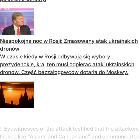
Niespokojna noc w Rosji: Zmasowany atak ukraińskich
dronów
W czasie kiedy w Rosji odbywają się wybory
prezydenckie, kraj ten musi odpierać ataki ukraińskich
dronów. Część bezzałogowców dotarła do Moskwy.
‼️ Eyewitnesses of the attack testified that the attackers
looked like "Asians and Caucasians" and communicated