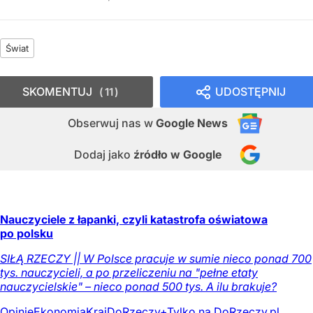
Świat
SKOMENTUJ
UDOSTĘPNIJ
11
Obserwuj nas
w
Google News
Dodaj jako
źródło w Google
Nauczyciele z łapanki, czyli katastrofa oświatowa
po polsku
SIŁĄ RZECZY || W Polsce pracuje w sumie nieco ponad 700
tys. nauczycieli, a po przeliczeniu na "pełne etaty
nauczycielskie" – nieco ponad 500 tys. A ilu brakuje?
Opinie
Ekonomia
Kraj
DoRzeczy+
Tylko na DoRzeczy.pl