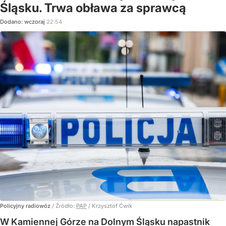
Śląsku. Trwa obława za sprawcą
Dodano:
wczoraj
22:54
Policyjny radiowóz
/ Źródło:
PAP
/
Krzysztof Ćwik
W Kamiennej Górze na Dolnym Śląsku napastnik