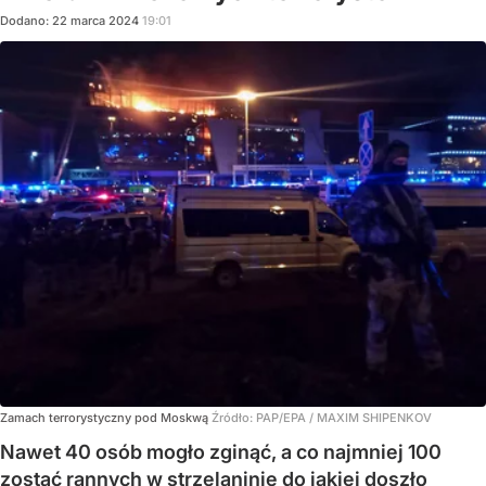
Dodano:
22
marca
2024
19:01
Zamach terrorystyczny pod Moskwą
Źródło:
PAP/EPA
/
MAXIM SHIPENKOV
Nawet 40 osób mogło zginąć, a co najmniej 100
zostać rannych w strzelaninie do jakiej doszło