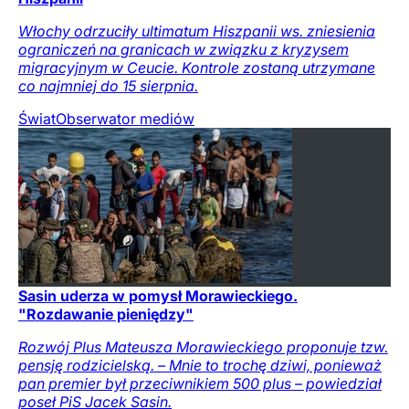
Włochy odrzuciły ultimatum Hiszpanii ws. zniesienia
ograniczeń na granicach w związku z kryzysem
migracyjnym w Ceucie. Kontrole zostaną utrzymane
co najmniej do 15 sierpnia.
Świat
Obserwator mediów
Sasin uderza w pomysł Morawieckiego.
"Rozdawanie pieniędzy"
Rozwój Plus Mateusza Morawieckiego proponuje tzw.
pensję rodzicielską. – Mnie to trochę dziwi, ponieważ
pan premier był przeciwnikiem 500 plus – powiedział
poseł PiS Jacek Sasin.