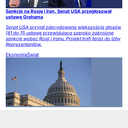
Sankcje na Rosję i Iran. Senat USA przegłosował
ustawę Grahama
Senat USA przyjął zdecydowaną większością głosów
(81 do 11) ustawę przewidującą szeroko zakrojone
sankcje wobec Rosji i Iranu. Projekt trafi teraz do Izby
Reprezentantów.
Ekonomia
Świat