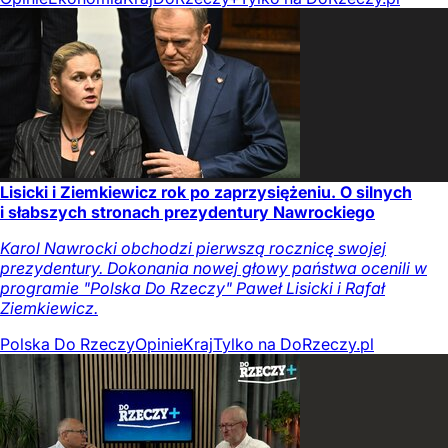
Lisicki i Ziemkiewicz rok po zaprzysiężeniu. O silnych
i słabszych stronach prezydentury Nawrockiego
Karol Nawrocki obchodzi pierwszą rocznicę swojej
prezydentury. Dokonania nowej głowy państwa ocenili w
programie "Polska Do Rzeczy" Paweł Lisicki i Rafał
Ziemkiewicz.
Polska Do Rzeczy
Opinie
Kraj
Tylko na DoRzeczy.pl