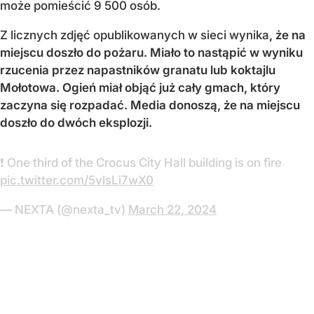
może pomieścić 9 500 osób.
Z licznych zdjęć opublikowanych w sieci wynika
, że na
miejscu doszło do pożaru. Miało to nastąpić w wyniku
rzucenia przez napastników granatu
lub koktajlu
Mołotowa. Ogień miał objąć już cały gmach, który
zaczyna się rozpadać. Media donoszą, że na miejscu
doszło do dwóch eksplozji.
❗️ One third of the Crocus City Hall building is on fire
pic.twitter.com/5vlsLi7wX0
— NEXTA (@nexta_tv)
March 22, 2024