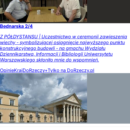
Bednarska 2/4
Z PÓŁDYSTANSU | Uczestnictwo w ceremonii zawieszenia
wiechy - symbolizującej osiągnięcie najwyższego punktu
konstrukcyjnego budowli - na gmachu Wydziału
Dziennikarstwa, Informacji i Bibliologii Uniwersytetu
Warszawskiego skłoniło mnie do wspomnień.
Opinie
Kraj
DoRzeczy+
Tylko na DoRzeczy.pl