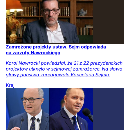
Zamrożone projekty ustaw. Sejm odpowiada
na zarzuty Nawrockiego
Karol Nawrocki powiedział, że 21 z 22 prezydenckich
projektów utknęło w sejmowej zamrażarce. Na słowa
głowy państwa zareagowała Kancelaria Sejmu.
Kraj