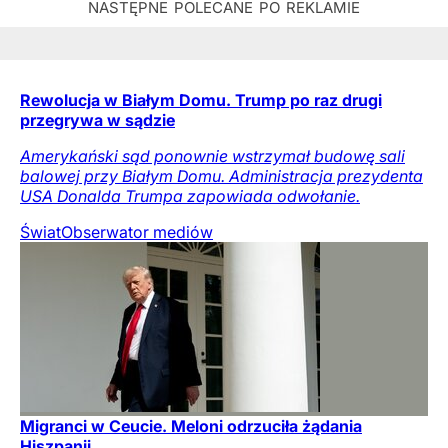
Rewolucja w Białym Domu. Trump po raz drugi
przegrywa w sądzie
Amerykański sąd ponownie wstrzymał budowę sali
balowej przy Białym Domu. Administracja prezydenta
USA Donalda Trumpa zapowiada odwołanie.
Świat
Obserwator mediów
Migranci w Ceucie. Meloni odrzuciła żądania
Hiszpanii