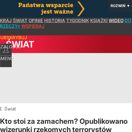
ROZWIŃ
▼
KRAJ
ŚWIAT
OPINIE
HISTORIA
TYGODNIK
KSIĄŻKI
WIDEO
DO
RZECZY+
WSPIERAJ
SUBSKRYBUJ
ŚWIAT
ZALOGUJ
MENU
Świat
Kto stoi za zamachem? Opublikowano
wizerunki rzekomych terrorystów