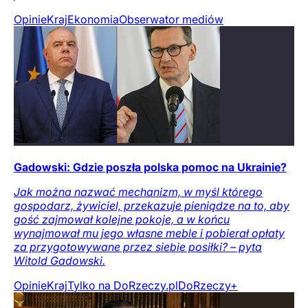
Opinie
Kraj
Ekonomia
Obserwator mediów
Gadowski: Gdzie poszła polska pomoc na Ukrainie?
Jak można nazwać mechanizm, w myśl którego
gospodarz, żywiciel, przekazuje pieniądze na to, aby
gość zajmował kolejne pokoje, a w końcu
wynajmował mu jego własne meble i pobierał opłaty
za przygotowywane przez siebie posiłki? – pyta
Witold Gadowski.
Opinie
Kraj
Tylko na DoRzeczy.pl
DoRzeczy+