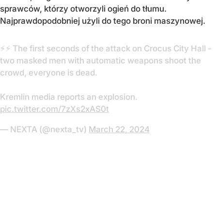
sprawców, którzy otworzyli ogień do tłumu.
Najprawdopodobniej użyli do tego broni maszynowej.
⚡️⚡️ The first seconds of the attack on Crocus City Hall -
two masked men with automatic weapons shoot the
crowd, everyone is dead.
Kremlin media reports an explosion.
pic.twitter.com/7zXs2xAS0t
— NEXTA (@nexta_tv)
March 22, 2024