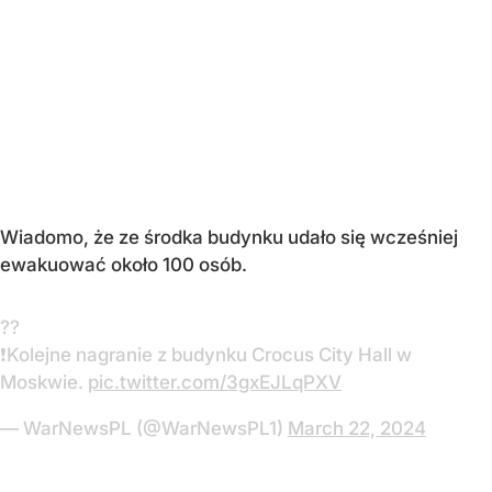
Wiadomo, że ze środka budynku udało się wcześniej
ewakuować około 100 osób.
??
❗️Kolejne nagranie z budynku Crocus City Hall w
Moskwie.
pic.twitter.com/3gxEJLqPXV
— WarNewsPL (@WarNewsPL1)
March 22, 2024