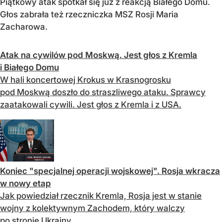
Piątkowy atak spotkał się już z reakcją Białego Domu.
Głos zabrała też rzeczniczka MSZ Rosji Maria
Zacharowa.
Atak na cywilów pod Moskwą. Jest głos z Kremla
i Białego Domu
W hali koncertowej Krokus w Krasnogrosku
pod Moskwą doszło do straszliwego ataku. Sprawcy
zaatakowali cywili. Jest głos z Kremla i z USA.
Koniec "specjalnej operacji wojskowej". Rosja wkracza
w nowy etap
Jak powiedział rzecznik Kremla, Rosja jest w stanie
wojny z kolektywnym Zachodem, który walczy
po stronie Ukrainy.