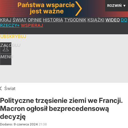
ROZWIŃ
▼
KRAJ
ŚWIAT
OPINIE
HISTORIA
TYGODNIK
KSIĄŻKI
WIDEO
DO
RZECZY+
WSPIERAJ
SUBSKRYBUJ
ZALOGUJ
MENU
Świat
Polityczne trzęsienie ziemi we Francji.
Macron ogłosił bezprecedensową
decyzję
Dodano:
9
czerwca
2024
21:38