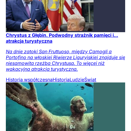
Chrystus z Głębin. Podwodny strażnik pamięci i...
atrakcja turystyczna
Na dnie zatoki San Fruttuoso, między Camogli a
Portofino na włoskiej Riwierze Liguryjskiej znajduje się
niesamowita rzeźba Chrystusa. To więcej niż
wakacyjna atrakcja turystyczna.
Historia współczesna
Historia
Ludzie
Świat