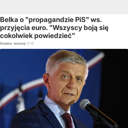
Belka o "propagandzie PiS" ws.
przyjęcia euro. "Wszyscy boją się
cokolwiek powiedzieć"
Dodano:
wczoraj
21:15