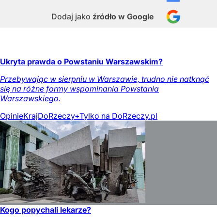
Dodaj jako
źródło w Google
Ukryta prawda o Powstaniu Warszawskim?
Przebywając w sierpniu w Warszawie, trudno nie natknąć
się na różne formy wspominania Powstania
Warszawskiego.
Opinie
Kraj
DoRzeczy+
Tylko na DoRzeczy.pl
Kogo popychali lekarze?