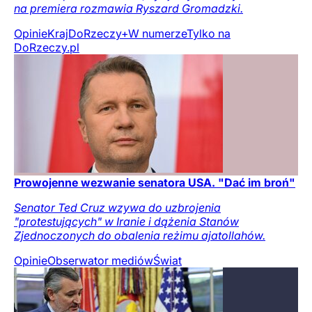
na premiera rozmawia Ryszard Gromadzki.
Opinie
Kraj
DoRzeczy+
W numerze
Tylko na
DoRzeczy.pl
Prowojenne wezwanie senatora USA. "Dać im broń"
Senator Ted Cruz wzywa do uzbrojenia
"protestujących" w Iranie i dążenia Stanów
Zjednoczonych do obalenia reżimu ajatollahów.
Opinie
Obserwator mediów
Świat