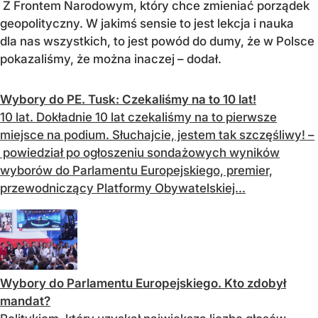
Z Frontem Narodowym, który chce zmieniać porządek
geopolityczny. W jakimś sensie to jest lekcja i nauka
dla nas wszystkich, to jest powód do dumy, że w Polsce
pokazaliśmy, że można inaczej – dodał.
Wybory do PE. Tusk: Czekaliśmy na to 10 lat!
10 lat. Dokładnie 10 lat czekaliśmy na to pierwsze
miejsce na podium. Słuchajcie, jestem tak szczęśliwy! –
powiedział po ogłoszeniu sondażowych wyników
wyborów do Parlamentu Europejskiego, premier,
przewodniczący Platformy Obywatelskiej...
Wybory do Parlamentu Europejskiego. Kto zdobył
mandat?