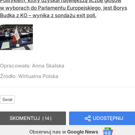
Politykiem, który uzyskał największą liczbę głosów
w wyborach do Parlamentu Europejskiego, jest Borys
Budka z KO – wynika z sondażu exit poll.
Opracowała:
Anna Skalska
Źródło:
Wirtualna Polska
Świat
SKOMENTUJ
UDOSTĘPNIJ
14
Obserwuj nas
w
Google News