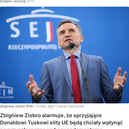
Dodano:
wczoraj
19:15
Zbigniew Ziobro (PiS)
/ Źródło:
PAP
/
Leszek Szymański
Zbigniew Ziobro alarmuje, że sprzyjające
Donaldowi Tuskowi elity UE będą chciały wpłynąć