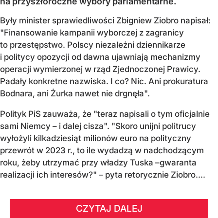
na przyszłoroczne wybory parlamentarne.
Były minister sprawiedliwości Zbigniew Ziobro napisał:
"Finansowanie kampanii wyborczej z zagranicy
to przestępstwo. Polscy niezależni dziennikarze
i politycy opozycji od dawna ujawniają mechanizmy
operacji wymierzonej w rząd Zjednoczonej Prawicy.
Padały konkretne nazwiska. I co? Nic. Ani prokuratura
Bodnara, ani Żurka nawet nie drgnęła".
Polityk PiS zauważa, że "teraz napisali o tym oficjalnie
sami Niemcy – i dalej cisza". "Skoro unijni politrucy
wyłożyli kilkadziesiąt milionów euro na polityczny
przewrót w 2023 r., to ile wydadzą w nadchodzącym
roku, żeby utrzymać przy władzy Tuska –gwaranta
realizacji ich interesów?" – pyta retorycznie Ziobro....
CZYTAJ DALEJ