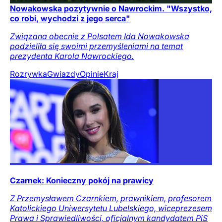
Nowakowska pozytywnie o Nawrockim. "Wszystko,
co robi, wychodzi z jego serca"
Związana obecnie z Polsatem Ida Nowakowska
podzieliła się swoimi przemyśleniami na temat
prezydenta Karola Nawrockiego.
Rozrywka
Gwiazdy
Opinie
Kraj
Czarnek: Konieczny pokój na prawicy
Z Przemysławem Czarnkiem, prawnikiem, profesorem
Katolickiego Uniwersytetu Lubelskiego, wiceprezesem
Prawa i Sprawiedliwości, oficjalnym kandydatem PiS