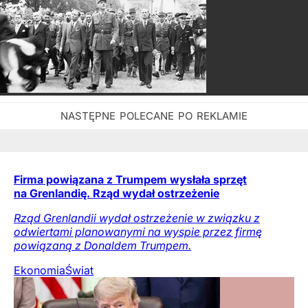
Firma powiązana z Trumpem wysłała sprzęt
na Grenlandię. Rząd wydał ostrzeżenie
Rząd Grenlandii wydał ostrzeżenie w związku z
odwiertami planowanymi na wyspie przez firmę
powiązaną z Donaldem Trumpem.
Ekonomia
Świat