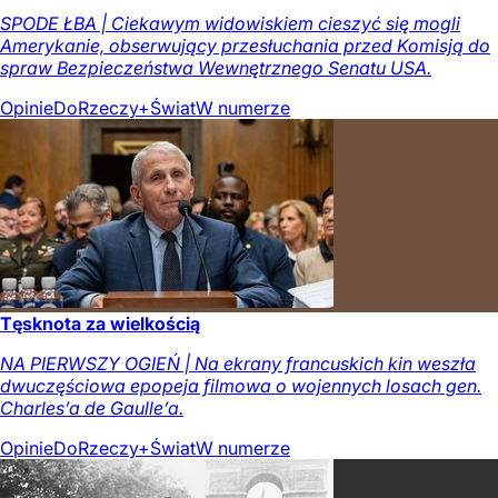
SPODE ŁBA | Ciekawym widowiskiem cieszyć się mogli
Amerykanie, obserwujący przesłuchania przed Komisją do
spraw Bezpieczeństwa Wewnętrznego Senatu USA.
Opinie
DoRzeczy+
Świat
W numerze
Tęsknota za wielkością
NA PIERWSZY OGIEŃ | Na ekrany francuskich kin weszła
dwuczęściowa epopeja filmowa o wojennych losach gen.
Charles’a de Gaulle’a.
Opinie
DoRzeczy+
Świat
W numerze