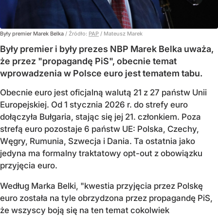
Były premier Marek Belka
/ Źródło:
PAP
/
Mateusz Marek
Były premier i były prezes NBP Marek Belka uważa,
że przez "propagandę PiS", obecnie temat
wprowadzenia w Polsce euro jest tematem tabu.
Obecnie euro jest oficjalną walutą 21 z 27 państw Unii
Europejskiej. Od 1 stycznia 2026 r. do strefy euro
dołączyła Bułgaria, stając się jej 21. członkiem.
Poza
strefą euro pozostaje 6 państw UE:
Polska, Czechy,
Węgry, Rumunia, Szwecja i Dania
. Ta ostatnia jako
jedyna ma formalny traktatowy opt-out z obowiązku
przyjęcia euro.
Według Marka Belki, "kwestia przyjęcia przez Polskę
euro została na tyle obrzydzona przez propagandę PiS,
że wszyscy boją się na ten temat cokolwiek