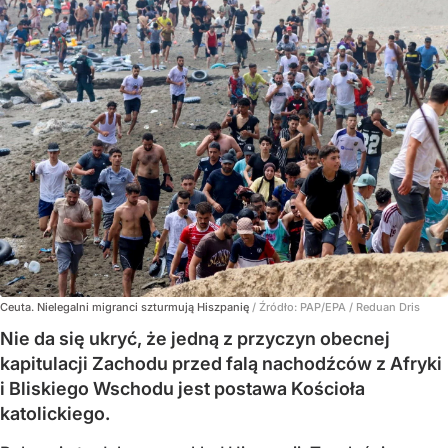
Ceuta. Nielegalni migranci szturmują Hiszpanię
/ Źródło:
PAP/EPA
/
Reduan Dris
Nie da się ukryć, że jedną z przyczyn obecnej
kapitulacji Zachodu przed falą nachodźców z Afryki
i Bliskiego Wschodu jest postawa Kościoła
katolickiego.