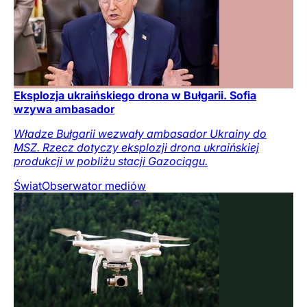
Eksplozja ukraińskiego drona w Bułgarii. Sofia
wzywa ambasador
Władze Bułgarii wezwały ambasador Ukrainy do
MSZ. Rzecz dotyczy eksplozji drona ukraińskiej
produkcji w pobliżu stacji Gazociągu.
Świat
Obserwator mediów