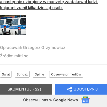
a następnie uzbrojony w maczetę zaatakował ludzi.
Imigrant zranił kilkadziesiąt osób.
Opracował:
Grzegorz Grzymowicz
Źródło:
mitti.se
Świat
Sondaż
Opinie
Obserwator mediów
SKOMENTUJ
UDOSTĘPNIJ
22
Obserwuj nas
w
Google News