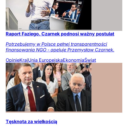
Raport Faziego. Czarnek podnosi ważny postulat
Potrzebujemy w Polsce pełnej transparentności
finansowania NGO - apeluje Przemysław Czarnek.
Opinie
Kraj
Unia Europejska
Ekonomia
Świat
Tęsknota za wielkością