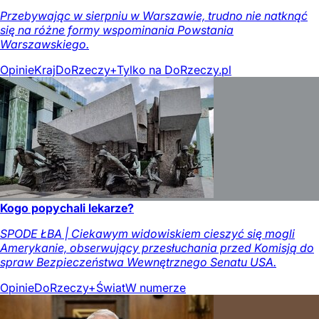
Przebywając w sierpniu w Warszawie, trudno nie natknąć
się na różne formy wspominania Powstania
Warszawskiego.
Opinie
Kraj
DoRzeczy+
Tylko na DoRzeczy.pl
Kogo popychali lekarze?
SPODE ŁBA | Ciekawym widowiskiem cieszyć się mogli
Amerykanie, obserwujący przesłuchania przed Komisją do
spraw Bezpieczeństwa Wewnętrznego Senatu USA.
Opinie
DoRzeczy+
Świat
W numerze