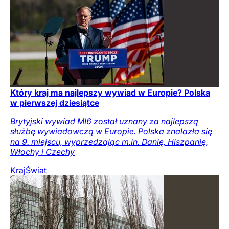
Który kraj ma najlepszy wywiad w Europie? Polska
w pierwszej dziesiątce
Brytyjski wywiad MI6 został uznany za najlepszą
służbę wywiadowczą w Europie. Polska znalazła się
na 9. miejscu, wyprzedzając m.in. Danię, Hiszpanię,
Włochy i Czechy
Kraj
Świat