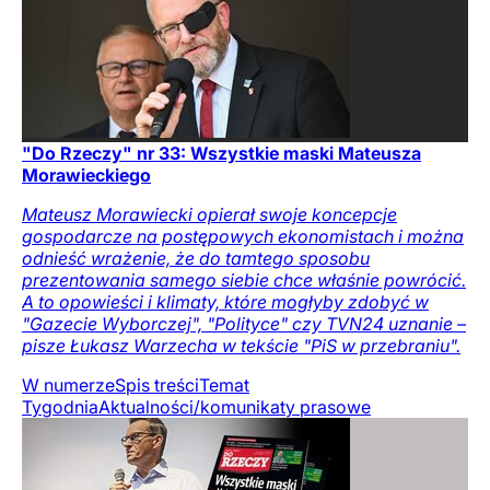
"Do Rzeczy" nr 33: Wszystkie maski Mateusza
Morawieckiego
Mateusz Morawiecki opierał swoje koncepcje
gospodarcze na postępowych ekonomistach i można
odnieść wrażenie, że do tamtego sposobu
prezentowania samego siebie chce właśnie powrócić.
A to opowieści i klimaty, które mogłyby zdobyć w
"Gazecie Wyborczej", "Polityce" czy TVN24 uznanie –
pisze Łukasz Warzecha w tekście "PiS w przebraniu".
W numerze
Spis treści
Temat
Tygodnia
Aktualności/komunikaty prasowe