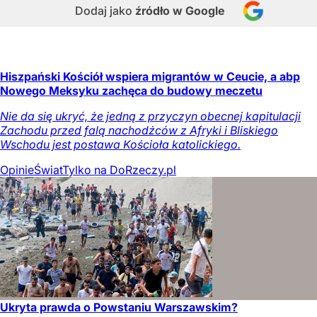
Dodaj jako
źródło w Google
Hiszpański Kościół wspiera migrantów w Ceucie, a abp
Nowego Meksyku zachęca do budowy meczetu
Nie da się ukryć, że jedną z przyczyn obecnej kapitulacji
Zachodu przed falą nachodźców z Afryki i Bliskiego
Wschodu jest postawa Kościoła katolickiego.
Opinie
Świat
Tylko na DoRzeczy.pl
Ukryta prawda o Powstaniu Warszawskim?