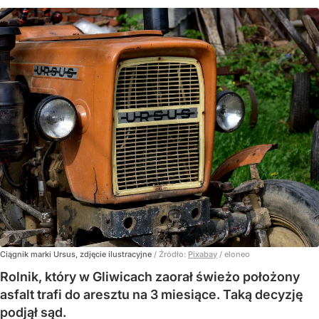
Ciągnik marki Ursus, zdjęcie ilustracyjne
/ Źródło:
Pixabay
/
eloneo
Rolnik, który w Gliwicach zaorał świeżo położony
asfalt trafi do aresztu na 3 miesiące. Taką decyzję
podjął sąd.