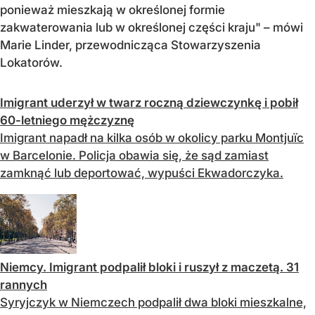
ponieważ mieszkają w określonej formie
zakwaterowania lub w określonej części kraju" – mówi
Marie Linder, przewodnicząca Stowarzyszenia
Lokatorów.
Imigrant uderzył w twarz roczną dziewczynkę i pobił
60-letniego mężczyznę
Imigrant napadł na kilka osób w okolicy parku Montjuïc
w Barcelonie. Policja obawia się, że sąd zamiast
zamknąć lub deportować, wypuści Ekwadorczyka.
Niemcy. Imigrant podpalił bloki i ruszył z maczetą. 31
rannych
Syryjczyk w Niemczech podpalił dwa bloki mieszkalne,