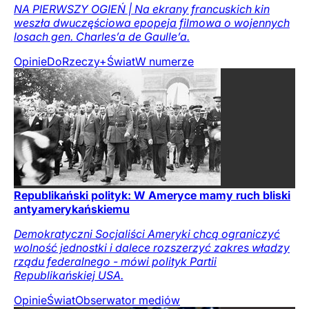
NA PIERWSZY OGIEŃ | Na ekrany francuskich kin
weszła dwuczęściowa epopeja filmowa o wojennych
losach gen. Charles’a de Gaulle’a.
Opinie
DoRzeczy+
Świat
W numerze
Republikański polityk: W Ameryce mamy ruch bliski
antyamerykańskiemu
Demokratyczni Socjaliści Ameryki chcą ograniczyć
wolność jednostki i dalece rozszerzyć zakres władzy
rządu federalnego - mówi polityk Partii
Republikańskiej USA.
Opinie
Świat
Obserwator mediów