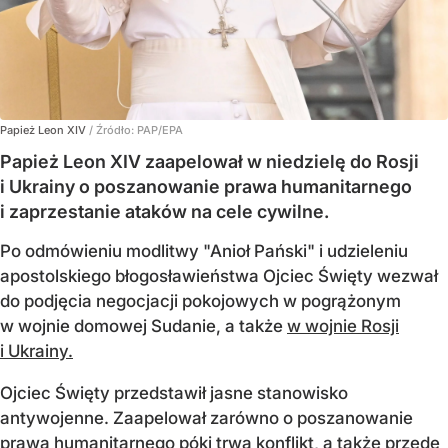
Papież Leon XIV
/ Źródło:
PAP/EPA
Papież Leon XIV zaapelował w niedzielę do Rosji
i Ukrainy o poszanowanie prawa humanitarnego
i zaprzestanie ataków na cele cywilne.
Po odmówieniu modlitwy "Anioł Pański" i udzieleniu
apostolskiego błogosławieństwa Ojciec Święty wezwał
do podjęcia negocjacji pokojowych w pogrążonym
w wojnie domowej Sudanie, a także
w wojnie Rosji
i Ukrainy.
Ojciec Święty przedstawił jasne stanowisko
antywojenne. Zaapelował zarówno o poszanowanie
prawa humanitarnego póki trwa konflikt, a także przede