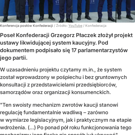
Konferencja posłów Konfederacji
/ Źródło:
YouTube
/
Konfederacja
Poseł Konfederacji Grzegorz Płaczek złożył projekt
ustawy likwidującej system kaucyjny. Pod
dokumentem podpisało się 17 parlamentarzystów
jego partii.
W uzasadnieniu projektu czytamy m.in., że system
został wprowadzony w pośpiechu i bez gruntownych
konsultacji z przedstawicielami przedsiębiorców,
samorządów oraz organizacji konsumenckich.
"Ten swoisty mechanizm zwrotów kaucji stanowi
regulację fundamentalnie wadliwą – zarówno
w wymiarze legislacyjnym, jak i praktycznym na etapie
wdrożenia. (...) Po ponad pół roku funkcjonowania tego