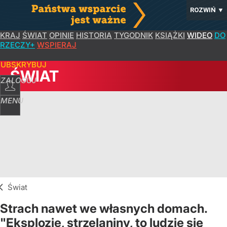
ROZWIŃ
▼
KRAJ
ŚWIAT
OPINIE
HISTORIA
TYGODNIK
KSIĄŻKI
WIDEO
DO
RZECZY+
WSPIERAJ
SUBSKRYBUJ
ŚWIAT
ZALOGUJ
MENU
Świat
Strach nawet we własnych domach.
"Eksplozje, strzelaniny, to ludzie się