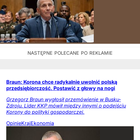
Braun: Korona chce radykalnie uwolnić polską
przedsiębiorczość. Postawić z głowy na nogi
Grzegorz Braun wygłosił przemówienie w Busku-
Zdroju. Lider KKP mówił między innymi o podejściu
Korony do polityki gospodarczej.
Opinie
Kraj
Ekonomia