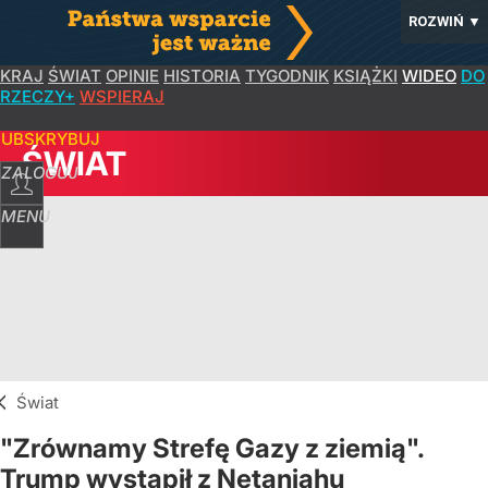
ROZWIŃ
▼
KRAJ
ŚWIAT
OPINIE
HISTORIA
TYGODNIK
KSIĄŻKI
WIDEO
DO
RZECZY+
WSPIERAJ
SUBSKRYBUJ
ŚWIAT
ZALOGUJ
MENU
Świat
"Zrównamy Strefę Gazy z ziemią".
Trump wystąpił z Netanjahu