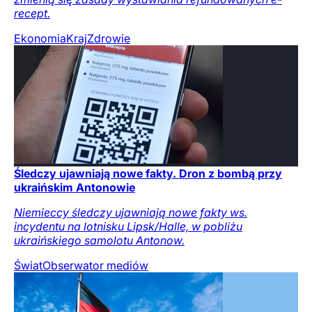
recept.
Ekonomia
Kraj
Zdrowie
Śledczy ujawniają nowe fakty. Dron z bombą przy
ukraińskim Antonowie
Niemieccy śledczy ujawniają nowe fakty ws.
incydentu na lotnisku Lipsk/Halle, w pobliżu
ukraińskiego samolotu Antonow.
Świat
Obserwator mediów