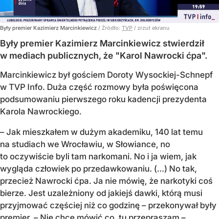
Były premier Kazimierz Marcinkiewicz
/ Źródło:
TVP
/
zrzut ekranu
Były premier Kazimierz Marcinkiewicz stwierdził
w mediach publicznych, że "Karol Nawrocki ćpa".
Marcinkiewicz był gościem Doroty Wysockiej-Schnepf
w TVP Info. Duża część rozmowy była poświęcona
podsumowaniu pierwszego roku kadencji prezydenta
Karola Nawrockiego.
– Jak mieszkałem w dużym akademiku, 140 lat temu
na studiach we Wrocławiu, w Słowiance, no
to oczywiście byli tam narkomani. No i ja wiem, jak
wygląda człowiek po przedawkowaniu. (...) No tak,
przecież Nawrocki ćpa. Ja nie mówię, że narkotyki coś
bierze. Jest uzależniony od jakiejś dawki, którą musi
przyjmować częściej niż co godzinę – przekonywał były
premier. – Nie chcę mówić co, tu przepraszam –