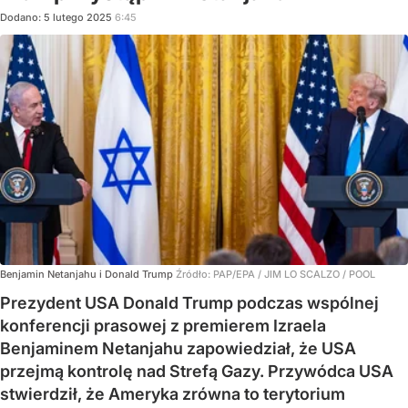
Dodano:
5
lutego
2025
6:45
Benjamin Netanjahu i Donald Trump
Źródło:
PAP/EPA
/
JIM LO SCALZO / POOL
Prezydent USA Donald Trump podczas wspólnej
konferencji prasowej z premierem Izraela
Benjaminem Netanjahu zapowiedział, że USA
przejmą kontrolę nad Strefą Gazy. Przywódca USA
stwierdził, że Ameryka zrówna to terytorium