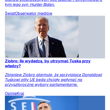
tym jego syn, Hunter Biden.
Świat
Obserwator mediów
Ziobro: Ile wydadzą, by utrzymać Tuska przy
władzy?
Zbigniew Ziobro alarmuje, że sprzyjające Donaldowi
Tuskowi elity UE będą chciały wpłynąć na
przyszłoroczne wybory parlamentarne.
Opinie
Kraj