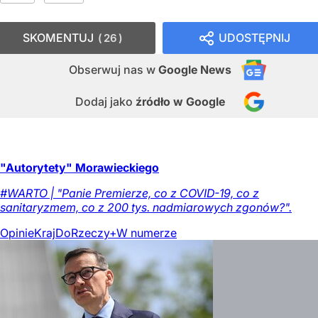
SKOMENTUJ
UDOSTĘPNIJ
26
Obserwuj nas
w
Google News
Dodaj jako
źródło w Google
"Autorytety" Morawieckiego
#WARTO | "Panie Premierze, co z COVID-19, co z
sanitaryzmem, co z 200 tys. nadmiarowych zgonów?".
Opinie
Kraj
DoRzeczy+
W numerze