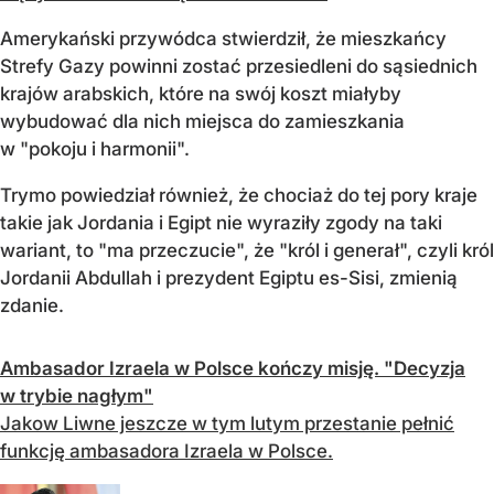
Amerykański przywódca stwierdził, że mieszkańcy
Strefy Gazy powinni zostać przesiedleni do sąsiednich
krajów arabskich, które na swój koszt miałyby
wybudować dla nich miejsca do zamieszkania
w "pokoju i harmonii".
Trymo powiedział również, że chociaż do tej pory kraje
takie jak Jordania i Egipt nie wyraziły zgody na taki
wariant, to "ma przeczucie", że "król i generał", czyli król
Jordanii Abdullah i prezydent Egiptu es-Sisi, zmienią
zdanie.
Ambasador Izraela w Polsce kończy misję. "Decyzja
w trybie nagłym"
Jakow Liwne jeszcze w tym lutym przestanie pełnić
funkcję ambasadora Izraela w Polsce.