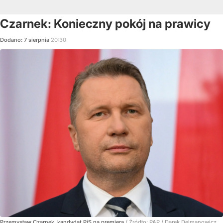
Czarnek: Konieczny pokój na prawicy
Dodano:
7
sierpnia
20:30
Przemysław Czarnek, kandydat PiS na premiera
/ Źródło:
PAP
/
Darek Delmanowicz