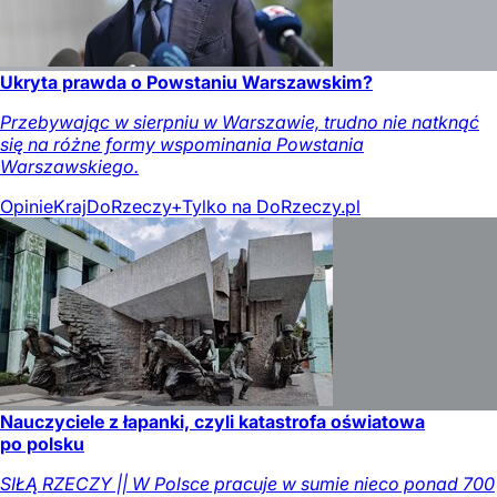
Ukryta prawda o Powstaniu Warszawskim?
Przebywając w sierpniu w Warszawie, trudno nie natknąć
się na różne formy wspominania Powstania
Warszawskiego.
Opinie
Kraj
DoRzeczy+
Tylko na DoRzeczy.pl
Nauczyciele z łapanki, czyli katastrofa oświatowa
po polsku
SIŁĄ RZECZY || W Polsce pracuje w sumie nieco ponad 700