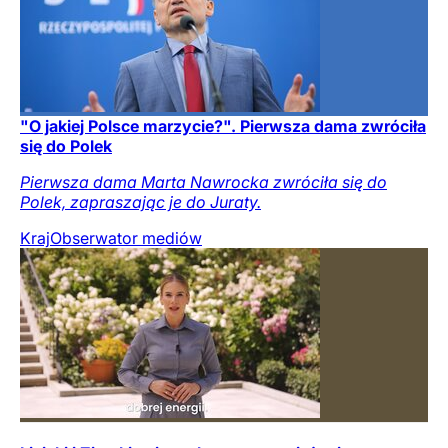
"O jakiej Polsce marzycie?". Pierwsza dama zwróciła
się do Polek
Pierwsza dama Marta Nawrocka zwróciła się do
Polek, zapraszając je do Juraty.
Kraj
Obserwator mediów