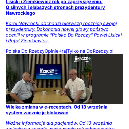
Lisicki i Ziemkiewicz rok po zaprzysiężeniu.
O silnych i słabszych stronach prezydentury
Nawrockiego
Karol Nawrocki obchodzi pierwszą rocznicę swojej
prezydentury. Dokonania nowej głowy państwa
ocenili w programie "Polska Do Rzeczy" Paweł Lisicki
i Rafał Ziemkiewicz.
Polska Do Rzeczy
Opinie
Kraj
Tylko na DoRzeczy.pl
Wielka zmiana w e-receptach. Od 13 września
system zacznie je blokować
Ważne informacje dla pacjentów. Od 13 września
zmienią się zasady wystawiania refundowanych e-