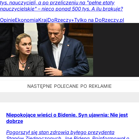
tys. nauczycieli, a po przeliczeniu na "pełne etaty
nauczycielskie" – nieco ponad 500 tys. A ilu brakuje?
Opinie
Ekonomia
Kraj
DoRzeczy+
Tylko na DoRzeczy.pl
Niepokojące wieści o Bidenie. Syn ujawnia: Nie jest
dobrze
Pogorszył się stan zdrowia byłego prezydenta
Stanów Zjednoczonych, Joe Bidena. Poinformował o