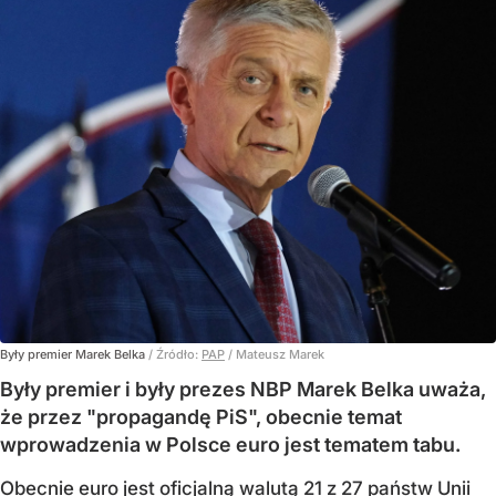
Były premier Marek Belka
/ Źródło:
PAP
/
Mateusz Marek
Były premier i były prezes NBP Marek Belka uważa,
że przez "propagandę PiS", obecnie temat
wprowadzenia w Polsce euro jest tematem tabu.
Obecnie euro jest oficjalną walutą 21 z 27 państw Unii