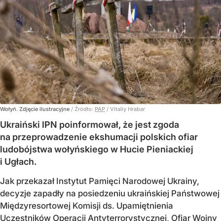
Wołyń. Zdjęcie ilustracyjne
/ Źródło:
PAP
/
Vitaliy Hrabar
Ukraiński IPN poinformował, że jest zgoda
na przeprowadzenie ekshumacji polskich ofiar
ludobójstwa wołyńskiego w Hucie Pieniackiej
i Ugłach.
Jak przekazał Instytut Pamięci Narodowej Ukrainy,
decyzje zapadły na posiedzeniu ukraińskiej Państwowej
Międzyresortowej Komisji ds. Upamiętnienia
Uczestników Operacji Antyterrorystycznej, Ofiar Wojny