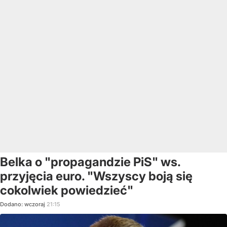
Belka o "propagandzie PiS" ws.
przyjęcia euro. "Wszyscy boją się
cokolwiek powiedzieć"
Dodano:
wczoraj
21:15