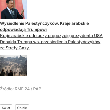
Wysiedlenie Palestyńczyków. Kraje arabskie
odpowiadają Trumpowi
Kraje arabskie odrzuciły propozycję prezydenta USA
Donalda Trumpa ws. przesiedlenia Palestyńczyków
ze Strefy Gazy.
Źródło:
RMF 24
/
PAP
Świat
Opinie