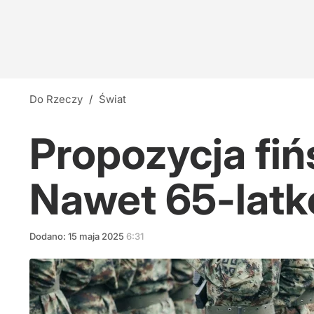
Do Rzeczy
/
Świat
Propozycja fiń
Nawet 65-latk
Dodano:
15
maja
2025
6:31