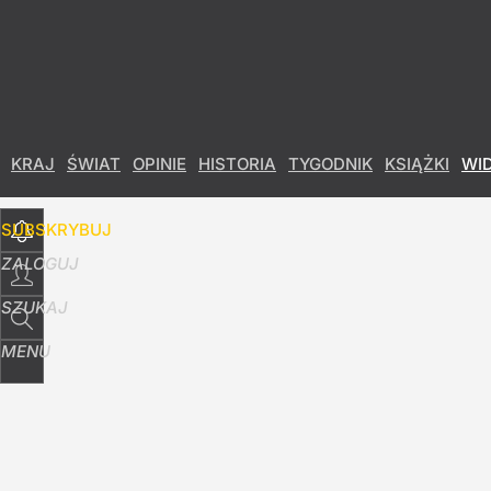
Udostępnij
12
Skomentuj
KRAJ
ŚWIAT
OPINIE
HISTORIA
TYGODNIK
KSIĄŻKI
WI
SUBSKRYBUJ
ZALOGUJ
SZUKAJ
MENU