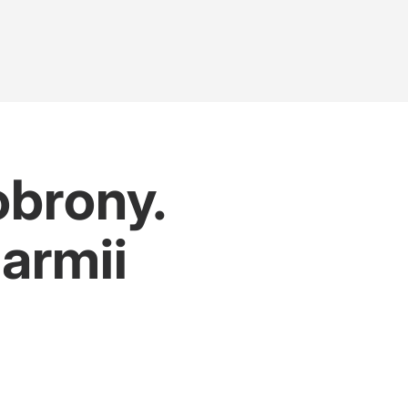
obrony.
armii