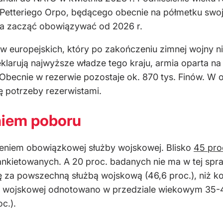
etteriego Orpo, będącego obecnie na półmetku swojej
a zacząć obowiązywać od 2026 r.
ajów europejskich, który po zakończeniu zimnej wojny
larują najwyższe władze tego kraju, armia oparta na 
becnie w rezerwie pozostaje ok. 870 tys. Finów. W ok
rę potrzeby rezerwistami.
niem poboru
eniem obowiązkowej służby wojskowej. Blisko
45 pro
ankietowanych. A 20 proc. badanych nie ma w tej spr
ę za powszechną służbą wojskową (46,6 proc.), niż ko
y wojskowej odnotowano w przedziale wiekowym 35-49 
c.).