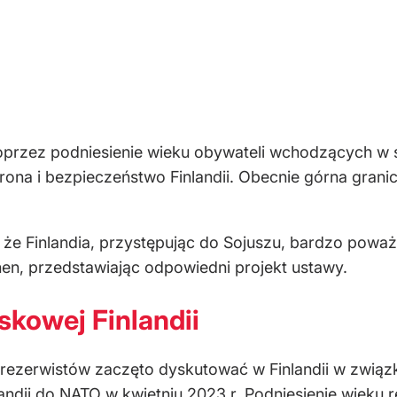
poprzez podniesienie wieku obywateli wchodzących w 
na i bezpieczeństwo Finlandii. Obecnie górna granica
 że Finlandia, przystępując do Sojuszu, bardzo powa
nen, przedstawiając odpowiedni projekt ustawy.
skowej Finlandii
 rezerwistów zaczęto dyskutować w Finlandii w związk
andii do NATO w kwietniu 2023 r. Podniesienie wieku 