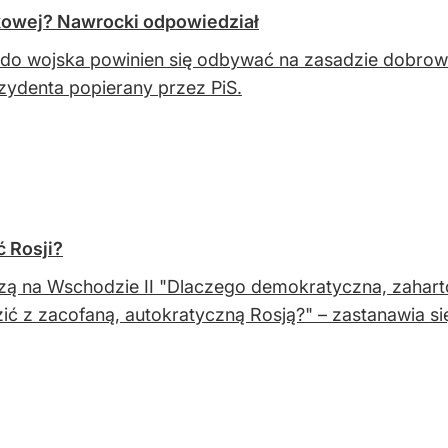
kowej? Nawrocki odpowiedział
do wojska powinien się odbywać na zasadzie dobrow
zydenta popierany przez PiS.
 Rosji?
zą na Wschodzie II "Dlaczego demokratyczna, zahar
ić z zacofaną, autokratyczną Rosją?" – zastanawia si