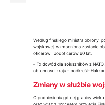
Według fińskiego ministra obrony, 
wojskowej, wzmocniona zostanie obro
oficerów i podoficerów 60 lat.
– To dowód dla sojuszników z NATO,
obronności kraju – podkreślił Hakka
Zmiany w służbie woj
O podniesieniu górnej granicy wieku
oraz wraz z procesem przyjęcia Finl