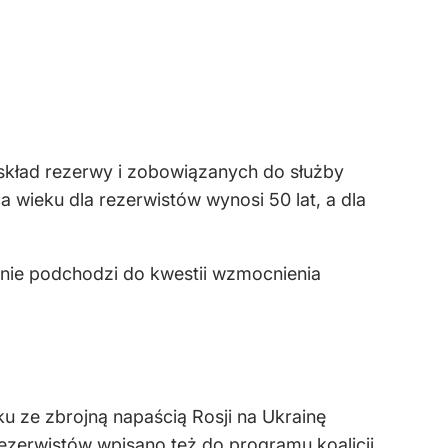
skład rezerwy i zobowiązanych do służby
 wieku dla rezerwistów wynosi 50 lat, a dla
żnie podchodzi do kwestii wzmocnienia
u ze zbrojną napaścią Rosji na Ukrainę
rezerwistów wpisano też do programu koalicji