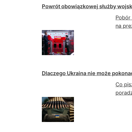
Powrót obowiązkowej służby wojs
Pobór 
na pre
Dlaczego Ukraina nie może pokonać
Co pis
poradz