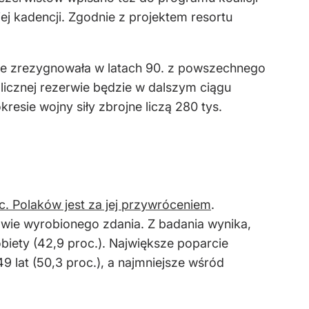
 kadencji. Zgodnie z projektem resortu
 nie zrezygnowała w latach 90. z powszechnego
licznej rezerwie będzie w dalszym ciągu
resie wojny siły zbrojne liczą 280 tys.
c. Polaków jest za jej przywróceniem
.
awie wyrobionego zdania. Z badania wynika,
biety (42,9 proc.). Największe poparcie
lat (50,3 proc.), a najmniejsze wśród