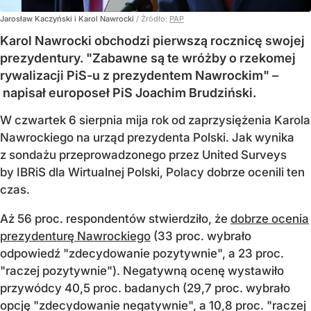
Jarosław Kaczyński i Karol Nawrocki
/ Źródło:
PAP
Karol Nawrocki obchodzi pierwszą rocznicę swojej
prezydentury. "Zabawne są te wróżby o rzekomej
rywalizacji PiS-u z prezydentem Nawrockim" –
napisał europoseł PiS Joachim Brudziński.
W czwartek 6 sierpnia mija rok od zaprzysiężenia Karola
Nawrockiego na urząd prezydenta Polski. Jak wynika
z sondażu przeprowadzonego przez United Surveys
by IBRiS dla Wirtualnej Polski, Polacy dobrze ocenili ten
czas.
Aż 56 proc. respondentów stwierdziło, że
dobrze ocenia
prezydenturę Nawrockiego
(33 proc. wybrało
odpowiedź "zdecydowanie pozytywnie", a 23 proc.
"raczej pozytywnie"). Negatywną ocenę wystawiło
przywódcy 40,5 proc. badanych (29,7 proc. wybrało
opcję "zdecydowanie negatywnie", a 10,8 proc. "raczej