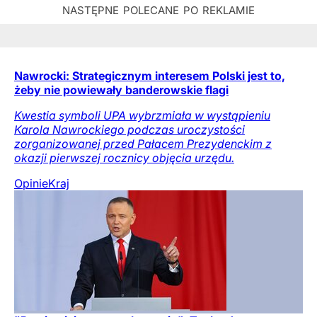
Nawrocki: Strategicznym interesem Polski jest to,
żeby nie powiewały banderowskie flagi
Kwestia symboli UPA wybrzmiała w wystąpieniu
Karola Nawrockiego podczas uroczystości
zorganizowanej przed Pałacem Prezydenckim z
okazji pierwszej rocznicy objęcia urzędu.
Opinie
Kraj