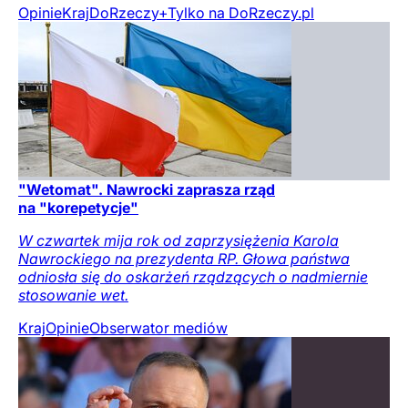
Opinie
Kraj
DoRzeczy+
Tylko na DoRzeczy.pl
"Wetomat". Nawrocki zaprasza rząd
na "korepetycje"
W czwartek mija rok od zaprzysiężenia Karola
Nawrockiego na prezydenta RP. Głowa państwa
odniosła się do oskarżeń rządzących o nadmiernie
stosowanie wet.
Kraj
Opinie
Obserwator mediów