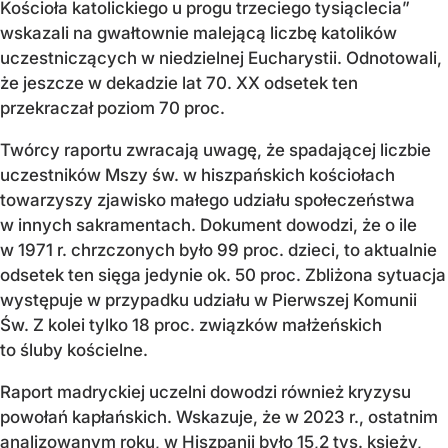
Kościoła katolickiego u progu trzeciego tysiąclecia”
wskazali na gwałtownie malejącą liczbę katolików
uczestniczących w niedzielnej Eucharystii. Odnotowali,
że jeszcze w dekadzie lat 70. XX odsetek ten
przekraczał poziom 70 proc.
Twórcy raportu zwracają uwagę, że spadającej liczbie
uczestników Mszy św. w hiszpańskich kościołach
towarzyszy zjawisko małego udziału społeczeństwa
w innych sakramentach. Dokument dowodzi, że o ile
w 1971 r. chrzczonych było 99 proc. dzieci, to aktualnie
odsetek ten sięga jedynie ok. 50 proc. Zbliżona sytuacja
występuje w przypadku udziału w Pierwszej Komunii
Św. Z kolei tylko 18 proc. związków małżeńskich
to śluby kościelne.
Raport madryckiej uczelni dowodzi również kryzysu
powołań kapłańskich. Wskazuje, że w 2023 r., ostatnim
analizowanym roku, w Hiszpanii było 15,2 tys. księży,