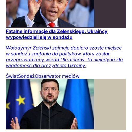
Fatalne informacje dla Zełenskiego. Ukraińcy
wypowiedzieli się w sondażu
Wołodymyr Zełenski zajmuje dopiero szóste miejsce
w sondażu zaufania do polityków, który został
przeprowadzony wśród Ukraińców. To niejedyna zła
wiadomość dla prezydenta Ukrainy.
Świat
Sondaż
Obserwator mediów