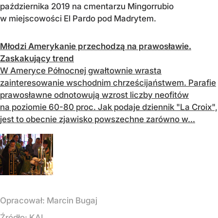
października 2019 na cmentarzu Mingorrubio
w miejscowości El Pardo pod Madrytem.
Młodzi Amerykanie przechodzą na prawosławie.
Zaskakujący trend
W Ameryce Północnej gwałtownie wrasta
zainteresowanie wschodnim chrześcijaństwem. Parafie
prawosławne odnotowują wzrost liczby neofitów
na poziomie 60-80 proc. Jak podaje dziennik "La Croix",
jest to obecnie zjawisko powszechne zarówno w...
Opracował:
Marcin Bugaj
Źródło:
KAI