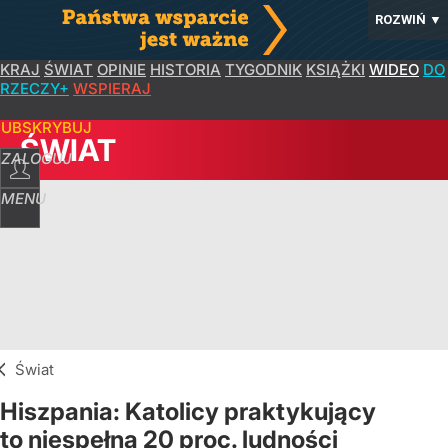
ROZWIŃ
▼
KRAJ
ŚWIAT
OPINIE
HISTORIA
TYGODNIK
KSIĄŻKI
WIDEO
DO
RZECZY+
WSPIERAJ
SUBSKRYBUJ
ŚWIAT
ZALOGUJ
MENU
Świat
Hiszpania: Katolicy praktykujący
to niespełna 20 proc. ludności