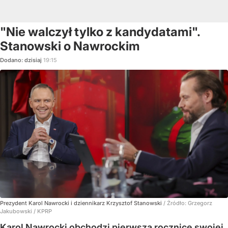
"Nie walczył tylko z kandydatami".
Stanowski o Nawrockim
Dodano:
dzisiaj
19:15
Prezydent Karol Nawrocki i dziennikarz Krzysztof Stanowski
/ Źródło:
Grzegorz
Jakubowski / KPRP
Karol Nawrocki obchodzi pierwszą rocznicę swojej