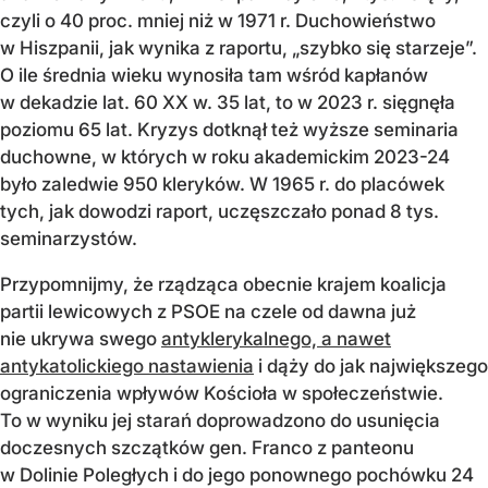
czyli o 40 proc. mniej niż w 1971 r. Duchowieństwo
w Hiszpanii, jak wynika z raportu, „szybko się starzeje”.
O ile średnia wieku wynosiła tam wśród kapłanów
w dekadzie lat. 60 XX w. 35 lat, to w 2023 r. sięgnęła
poziomu 65 lat. Kryzys dotknął też wyższe seminaria
duchowne, w których w roku akademickim 2023-24
było zaledwie 950 kleryków. W 1965 r. do placówek
tych, jak dowodzi raport, uczęszczało ponad 8 tys.
seminarzystów.
Przypomnijmy, że rządząca obecnie krajem koalicja
partii lewicowych z PSOE na czele od dawna już
nie ukrywa swego
antyklerykalnego, a nawet
antykatolickiego nastawienia
i dąży do jak największego
ograniczenia wpływów Kościoła w społeczeństwie.
To w wyniku jej starań doprowadzono do usunięcia
doczesnych szczątków gen. Franco z panteonu
w Dolinie Poległych i do jego ponownego pochówku 24