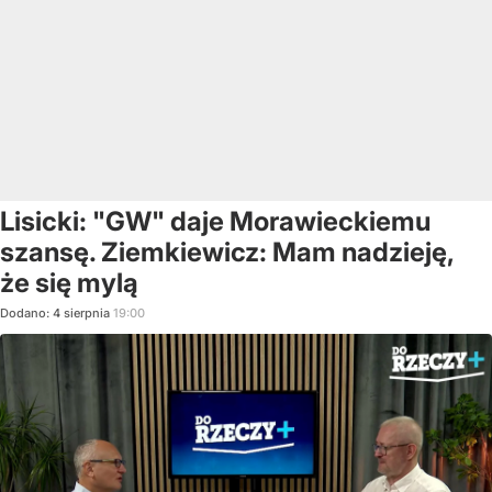
Lisicki: "GW" daje Morawieckiemu
szansę. Ziemkiewicz: Mam nadzieję,
że się mylą
Dodano:
4
sierpnia
19:00