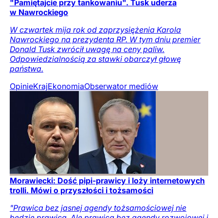
"Pamiętajcie przy tankowaniu". Tusk uderza
w Nawrockiego
W czwartek mija rok od zaprzysiężenia Karola
Nawrockiego na prezydenta RP. W tym dniu premier
Donald Tusk zwrócił uwagę na ceny paliw.
Odpowiedzialnością za stawki obarczył głowę
państwa.
Opinie
Kraj
Ekonomia
Obserwator mediów
Morawiecki: Dość pipi-prawicy i loży internetowych
trolli. Mówi o przyszłości i tożsamości
"Prawica bez jasnej agendy tożsamościowej nie
będzie prawicą. Ale prawica bez agendy rozwojowej i