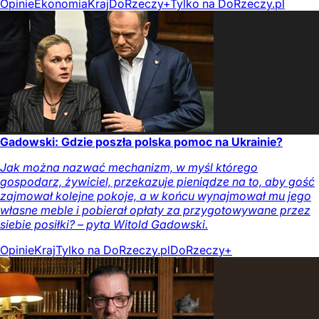
Opinie
Ekonomia
Kraj
DoRzeczy+
Tylko na DoRzeczy.pl
Gadowski: Gdzie poszła polska pomoc na Ukrainie?
Jak można nazwać mechanizm, w myśl którego
gospodarz, żywiciel, przekazuje pieniądze na to, aby gość
zajmował kolejne pokoje, a w końcu wynajmował mu jego
własne meble i pobierał opłaty za przygotowywane przez
siebie posiłki? – pyta Witold Gadowski.
Opinie
Kraj
Tylko na DoRzeczy.pl
DoRzeczy+