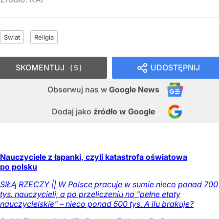
Świat
Religia
SKOMENTUJ
UDOSTĘPNIJ
5
Obserwuj nas
w
Google News
Dodaj jako
źródło w Google
Nauczyciele z łapanki, czyli katastrofa oświatowa
po polsku
SIŁĄ RZECZY || W Polsce pracuje w sumie nieco ponad 700
tys. nauczycieli, a po przeliczeniu na "pełne etaty
nauczycielskie" – nieco ponad 500 tys. A ilu brakuje?