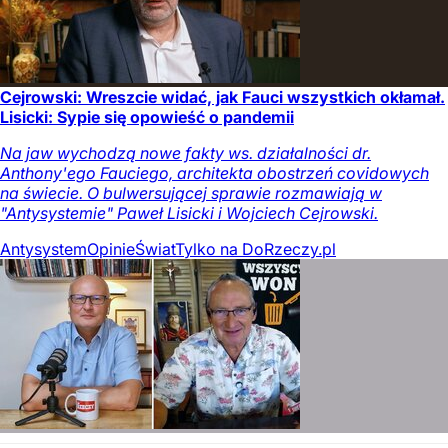
Cejrowski: Wreszcie widać, jak Fauci wszystkich okłamał.
Lisicki: Sypie się opowieść o pandemii
Na jaw wychodzą nowe fakty ws. działalności dr.
Anthony'ego Fauciego, architekta obostrzeń covidowych
na świecie. O bulwersującej sprawie rozmawiają w
"Antysystemie" Paweł Lisicki i Wojciech Cejrowski.
Antysystem
Opinie
Świat
Tylko na DoRzeczy.pl