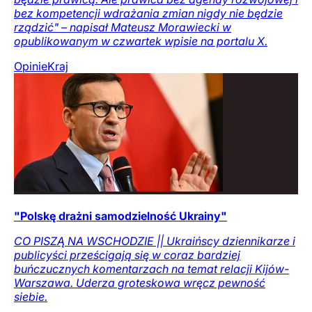
bez kompetencji wdrażania zmian nigdy nie będzie
rządzić" – napisał Mateusz Morawiecki w
opublikowanym w czwartek wpisie na portalu X.
Opinie
Kraj
"Polskę drażni samodzielność Ukrainy"
CO PISZĄ NA WSCHODZIE || Ukraińscy dziennikarze i
publicyści prześcigają się w coraz bardziej
buńczucznych komentarzach na temat relacji Kijów-
Warszawa. Uderza groteskowa wręcz pewność
siebie.