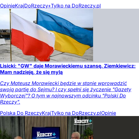
Opinie
Kraj
DoRzeczy+
Tylko na DoRzeczy.pl
Lisicki: "GW" daje Morawieckiemu szansę. Ziemkiewicz:
Mam nadzieję, że się mylą
Czy Mateusz Morawiecki będzie w stanie wprowadzić
swoją partię do Sejmu? I czy spełni się życzenie "Gazety
Wyborczej"? O tym w najnowszym odcinku "Polski Do
Rzeczy".
Polska Do Rzeczy
Kraj
Tylko na DoRzeczy.pl
Opinie