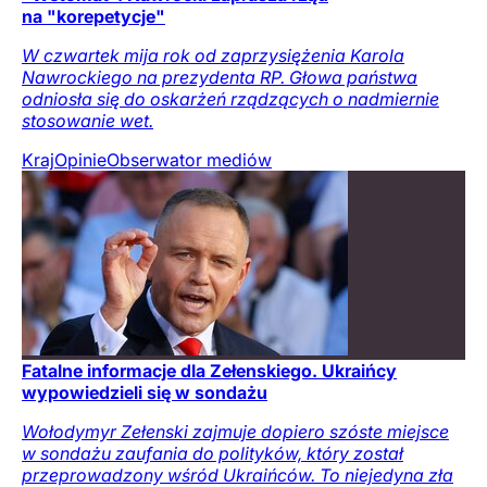
na "korepetycje"
W czwartek mija rok od zaprzysiężenia Karola
Nawrockiego na prezydenta RP. Głowa państwa
odniosła się do oskarżeń rządzących o nadmiernie
stosowanie wet.
Kraj
Opinie
Obserwator mediów
Fatalne informacje dla Zełenskiego. Ukraińcy
wypowiedzieli się w sondażu
Wołodymyr Zełenski zajmuje dopiero szóste miejsce
w sondażu zaufania do polityków, który został
przeprowadzony wśród Ukraińców. To niejedyna zła