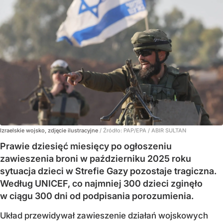
Izraelskie wojsko, zdjęcie ilustracyjne
/ Źródło:
PAP/EPA
/
ABIR SULTAN
Prawie dziesięć miesięcy po ogłoszeniu
zawieszenia broni w październiku 2025 roku
sytuacja dzieci w Strefie Gazy pozostaje tragiczna.
Według UNICEF, co najmniej 300 dzieci zginęło
w ciągu 300 dni od podpisania porozumienia.
Układ przewidywał zawieszenie działań wojskowych