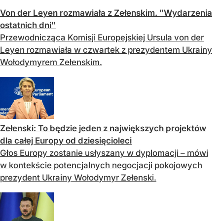
Von der Leyen rozmawiała z Zełenskim. "Wydarzenia
ostatnich dni"
Przewodnicząca Komisji Europejskiej Ursula von der
Leyen rozmawiała w czwartek z prezydentem Ukrainy
Wołodymyrem Zełenskim.
Zełenski: To będzie jeden z największych projektów
dla całej Europy od dziesięcioleci
Głos Europy zostanie usłyszany w dyplomacji – mówi
w kontekście potencjalnych negocjacji pokojowych
prezydent Ukrainy Wołodymyr Zełenski.