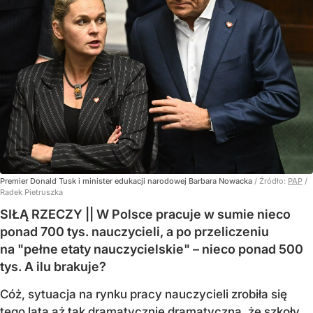
Premier Donald Tusk i minister edukacji narodowej Barbara Nowacka
/ Źródło:
PAP
/
Radek Pietruszka
SIŁĄ RZECZY || W Polsce pracuje w sumie nieco
ponad 700 tys. nauczycieli, a po przeliczeniu
na "pełne etaty nauczycielskie" – nieco ponad 500
tys. A ilu brakuje?
Cóż, sytuacja na rynku pracy nauczycieli zrobiła się
tego lata aż tak dramatycznie dramatyczna, że szkoły