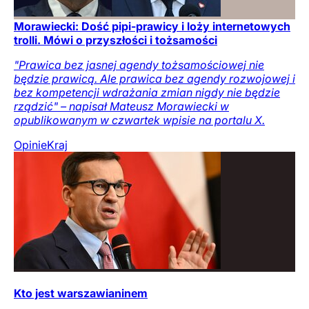
Morawiecki: Dość pipi-prawicy i loży internetowych
trolli. Mówi o przyszłości i tożsamości
"Prawica bez jasnej agendy tożsamościowej nie
będzie prawicą. Ale prawica bez agendy rozwojowej i
bez kompetencji wdrażania zmian nigdy nie będzie
rządzić" – napisał Mateusz Morawiecki w
opublikowanym w czwartek wpisie na portalu X.
Opinie
Kraj
Kto jest warszawianinem