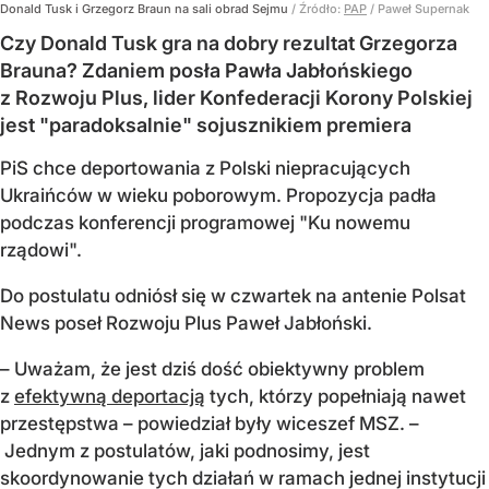
Donald Tusk i Grzegorz Braun na sali obrad Sejmu
/ Źródło:
PAP
/
Paweł Supernak
Czy Donald Tusk gra na dobry rezultat Grzegorza
Brauna? Zdaniem posła Pawła Jabłońskiego
z Rozwoju Plus, lider Konfederacji Korony Polskiej
jest "paradoksalnie" sojusznikiem premiera
PiS chce deportowania z Polski niepracujących
Ukraińców w wieku poborowym. Propozycja padła
podczas konferencji programowej "Ku nowemu
rządowi".
Do postulatu odniósł się w czwartek na antenie Polsat
News poseł Rozwoju Plus Paweł Jabłoński.
– Uważam, że jest dziś dość obiektywny problem
z
efektywną deportacją
tych, którzy popełniają nawet
przestępstwa – powiedział były wiceszef MSZ. –
Jednym z postulatów, jaki podnosimy, jest
skoordynowanie tych działań w ramach jednej instytucji