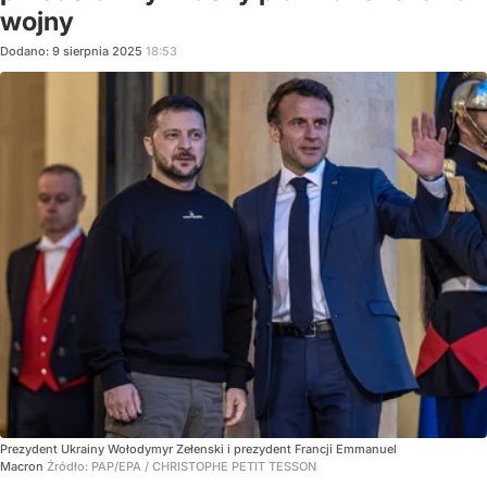
wojny
Dodano:
9
sierpnia
2025
18:53
Prezydent Ukrainy Wołodymyr Zełenski i prezydent Francji Emmanuel
Macron
Źródło:
PAP/EPA
/
CHRISTOPHE PETIT TESSON