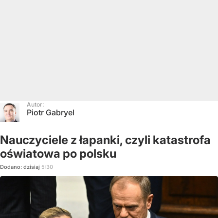
Autor:
Piotr Gabryel
Nauczyciele z łapanki, czyli katastrofa
oświatowa po polsku
Dodano:
dzisiaj
5:30