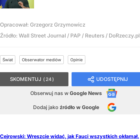
Opracował:
Grzegorz Grzymowicz
Źródło:
Wall Street Journal / PAP / Reuters / DoRzeczy.pl
Świat
Obserwator mediów
Opinie
SKOMENTUJ
UDOSTĘPNIJ
24
Obserwuj nas
w
Google News
Dodaj jako
źródło w Google
Cejrowski: Wreszcie widać, jak Fauci wszystkich okłamał.