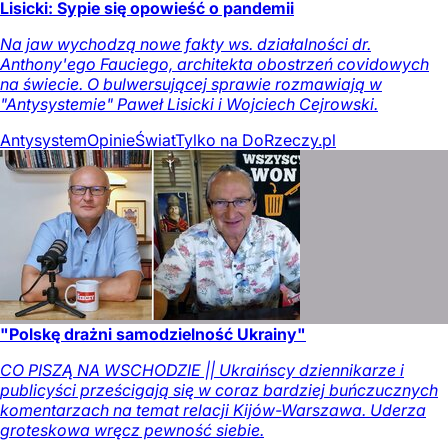
Lisicki: Sypie się opowieść o pandemii
Na jaw wychodzą nowe fakty ws. działalności dr.
Anthony'ego Fauciego, architekta obostrzeń covidowych
na świecie. O bulwersującej sprawie rozmawiają w
"Antysystemie" Paweł Lisicki i Wojciech Cejrowski.
Antysystem
Opinie
Świat
Tylko na DoRzeczy.pl
"Polskę drażni samodzielność Ukrainy"
CO PISZĄ NA WSCHODZIE || Ukraińscy dziennikarze i
publicyści prześcigają się w coraz bardziej buńczucznych
komentarzach na temat relacji Kijów-Warszawa. Uderza
groteskowa wręcz pewność siebie.