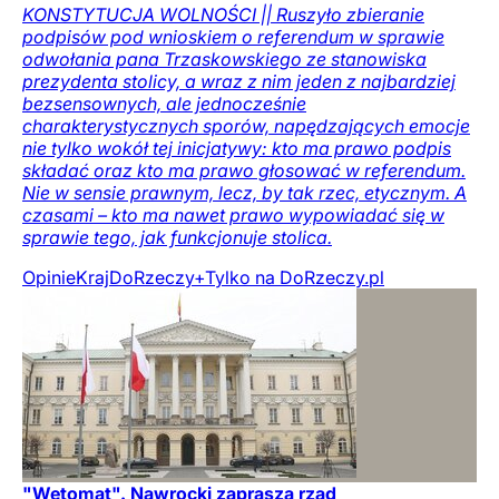
KONSTYTUCJA WOLNOŚCI || Ruszyło zbieranie
podpisów pod wnioskiem o referendum w sprawie
odwołania pana Trzaskowskiego ze stanowiska
prezydenta stolicy, a wraz z nim jeden z najbardziej
bezsensownych, ale jednocześnie
charakterystycznych sporów, napędzających emocje
nie tylko wokół tej inicjatywy: kto ma prawo podpis
składać oraz kto ma prawo głosować w referendum.
Nie w sensie prawnym, lecz, by tak rzec, etycznym. A
czasami – kto ma nawet prawo wypowiadać się w
sprawie tego, jak funkcjonuje stolica.
Opinie
Kraj
DoRzeczy+
Tylko na DoRzeczy.pl
"Wetomat". Nawrocki zaprasza rząd