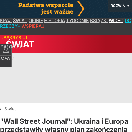
ROZWIŃ
▼
KRAJ
ŚWIAT
OPINIE
HISTORIA
TYGODNIK
KSIĄŻKI
WIDEO
DO
RZECZY+
WSPIERAJ
SUBSKRYBUJ
ŚWIAT
ZALOGUJ
MENU
Świat
"Wall Street Journal": Ukraina i Europa
przedstawiły własny plan zakończenia