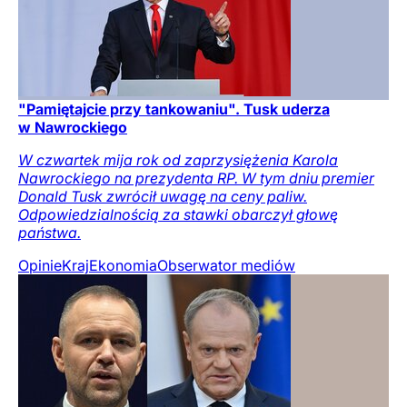
"Pamiętajcie przy tankowaniu". Tusk uderza
w Nawrockiego
W czwartek mija rok od zaprzysiężenia Karola
Nawrockiego na prezydenta RP. W tym dniu premier
Donald Tusk zwrócił uwagę na ceny paliw.
Odpowiedzialnością za stawki obarczył głowę
państwa.
Opinie
Kraj
Ekonomia
Obserwator mediów