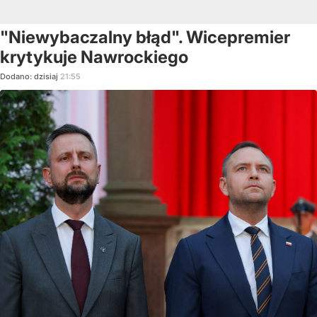
"Niewybaczalny błąd". Wicepremier
krytykuje Nawrockiego
Dodano:
dzisiaj
21:55