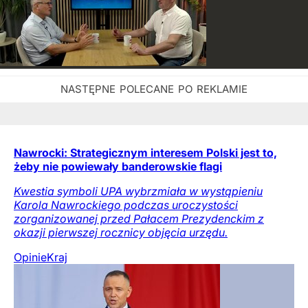
Nawrocki: Strategicznym interesem Polski jest to,
żeby nie powiewały banderowskie flagi
Kwestia symboli UPA wybrzmiała w wystąpieniu
Karola Nawrockiego podczas uroczystości
zorganizowanej przed Pałacem Prezydenckim z
okazji pierwszej rocznicy objęcia urzędu.
Opinie
Kraj