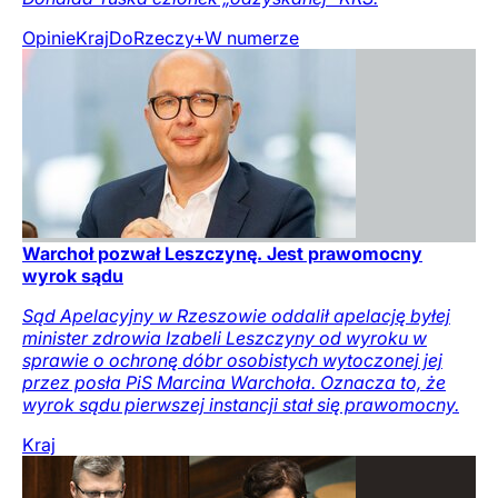
Opinie
Kraj
DoRzeczy+
W numerze
Warchoł pozwał Leszczynę. Jest prawomocny
wyrok sądu
Sąd Apelacyjny w Rzeszowie oddalił apelację byłej
minister zdrowia Izabeli Leszczyny od wyroku w
sprawie o ochronę dóbr osobistych wytoczonej jej
przez posła PiS Marcina Warchoła. Oznacza to, że
wyrok sądu pierwszej instancji stał się prawomocny.
Kraj