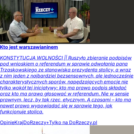
Kto jest warszawianinem
KONSTYTUCJA WOLNOŚCI || Ruszyło zbieranie podpisów
pod wnioskiem o referendum w sprawie odwołania pana
Trzaskowskiego ze stanowiska prezydenta stolicy, a wraz
z nim jeden z najbardziej bezsensownych, ale jednocześnie
charakterystycznych sporów, napędzających emocje nie
tylko wokół tej inicjatywy: kto ma prawo podpis składać
oraz kto ma prawo głosować w referendum. Nie w sensie
prawnym, lecz, by tak rzec, etycznym. A czasami – kto ma
nawet prawo wypowiadać się w sprawie tego, jak
funkcjonuje stolica.
Opinie
Kraj
DoRzeczy+
Tylko na DoRzeczy.pl