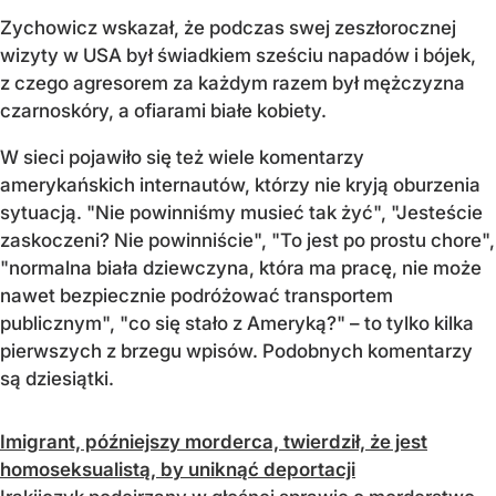
Zychowicz wskazał, że podczas swej zeszłorocznej
wizyty w USA był świadkiem sześciu napadów i bójek,
z czego agresorem za każdym razem był mężczyzna
czarnoskóry, a ofiarami białe kobiety.
W sieci pojawiło się też wiele komentarzy
amerykańskich internautów, którzy nie kryją oburzenia
sytuacją. "Nie powinniśmy musieć tak żyć", "Jesteście
zaskoczeni? Nie powinniście", "To jest po prostu chore",
"normalna biała dziewczyna, która ma pracę, nie może
nawet bezpiecznie podróżować transportem
publicznym", "co się stało z Ameryką?" – to tylko kilka
pierwszych z brzegu wpisów. Podobnych komentarzy
są dziesiątki.
Imigrant, późniejszy morderca, twierdził, że jest
homoseksualistą, by uniknąć deportacji