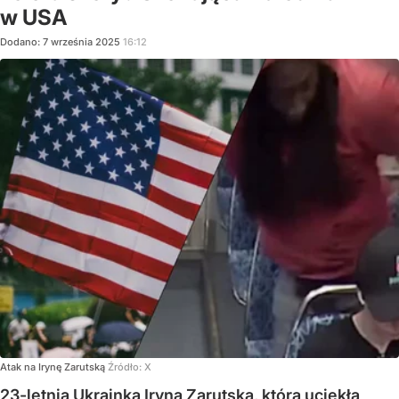
w USA
Dodano:
7
września
2025
16:12
Atak na Irynę Zarutską
Źródło:
X
23-letnia Ukrainka Iryna Zarutska, która uciekła