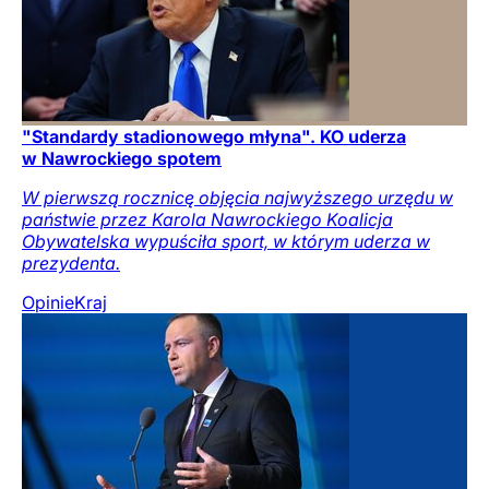
"Standardy stadionowego młyna". KO uderza
w Nawrockiego spotem
W pierwszą rocznicę objęcia najwyższego urzędu w
państwie przez Karola Nawrockiego Koalicja
Obywatelska wypuściła sport, w którym uderza w
prezydenta.
Opinie
Kraj