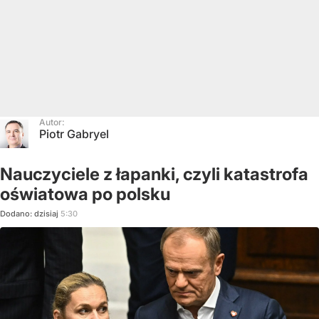
Autor:
Piotr Gabryel
Nauczyciele z łapanki, czyli katastrofa
oświatowa po polsku
Dodano:
dzisiaj
5:30