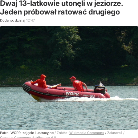
Dwaj 13-latkowie utonęli w jeziorze.
Jeden próbował ratować drugiego
Dodano:
dzisiaj
12:47
Patrol WOPR, zdjęcie ilustracyjne
/ Źródło:
Wikimedia Commons
/
Zalasem1 /
Creative Commons Attribution 4.0