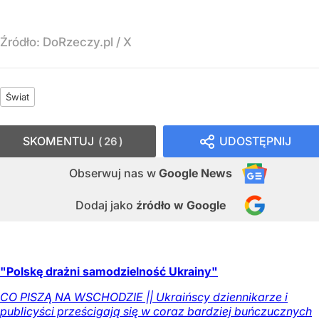
Źródło:
DoRzeczy.pl
/
X
Świat
SKOMENTUJ
UDOSTĘPNIJ
26
Obserwuj nas
w
Google News
Dodaj jako
źródło w Google
"Polskę drażni samodzielność Ukrainy"
CO PISZĄ NA WSCHODZIE || Ukraińscy dziennikarze i
publicyści prześcigają się w coraz bardziej buńczucznych