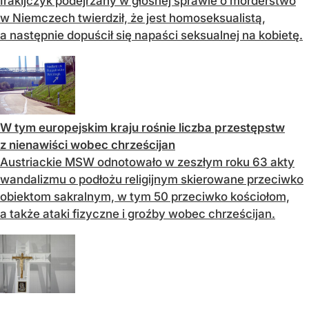
Irakijczyk podejrzany w głośnej sprawie o morderstwo
w Niemczech twierdził, że jest homoseksualistą,
a następnie dopuścił się napaści seksualnej na kobietę.
W tym europejskim kraju rośnie liczba przestępstw
z nienawiści wobec chrześcijan
Austriackie MSW odnotowało w zeszłym roku 63 akty
wandalizmu o podłożu religijnym skierowane przeciwko
obiektom sakralnym, w tym 50 przeciwko kościołom,
a także ataki fizyczne i groźby wobec chrześcijan.