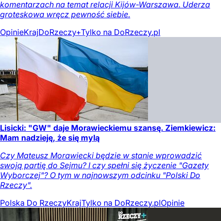
komentarzach na temat relacji Kijów-Warszawa. Uderza
groteskowa wręcz pewność siebie.
Opinie
Kraj
DoRzeczy+
Tylko na DoRzeczy.pl
Lisicki: "GW" daje Morawieckiemu szansę. Ziemkiewicz:
Mam nadzieję, że się mylą
Czy Mateusz Morawiecki będzie w stanie wprowadzić
swoją partię do Sejmu? I czy spełni się życzenie "Gazety
Wyborczej"? O tym w najnowszym odcinku "Polski Do
Rzeczy".
Polska Do Rzeczy
Kraj
Tylko na DoRzeczy.pl
Opinie