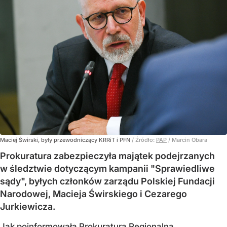
Maciej Świrski, były przewodniczący KRRiT i PFN
/ Źródło:
PAP
/
Marcin Obara
Prokuratura zabezpieczyła majątek podejrzanych
w śledztwie dotyczącym kampanii "Sprawiedliwe
sądy", byłych członków zarządu Polskiej Fundacji
Narodowej, Macieja Świrskiego i Cezarego
Jurkiewicza.
Jak poinformowała Prokuratura Regionalna