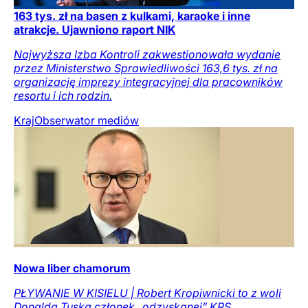
163 tys. zł na basen z kulkami, karaoke i inne
atrakcje. Ujawniono raport NIK
Najwyższa Izba Kontroli zakwestionowała wydanie
przez Ministerstwo Sprawiedliwości 163,6 tys. zł na
organizację imprezy integracyjnej dla pracowników
resortu i ich rodzin.
Kraj
Obserwator mediów
Nowa liber chamorum
PŁYWANIE W KISIELU | Robert Kropiwnicki to z woli
Donalda Tuska członek „odzyskanej” KRS.