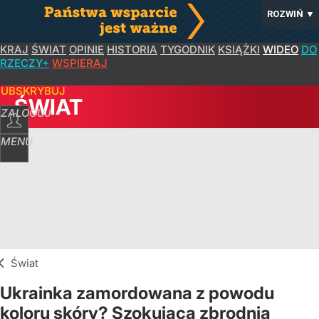
ROZWIŃ
▼
KRAJ
ŚWIAT
OPINIE
HISTORIA
TYGODNIK
KSIĄŻKI
WIDEO
DO
RZECZY+
WSPIERAJ
SUBSKRYBUJ
ŚWIAT
ZALOGUJ
MENU
Świat
Ukrainka zamordowana z powodu
koloru skóry? Szokująca zbrodnia