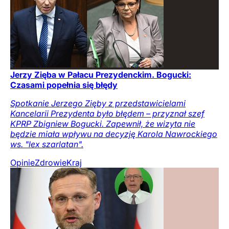
Jerzy Zięba w Pałacu Prezydenckim. Bogucki:
Czasami popełnia się błędy
Spotkanie Jerzego Zięby z przedstawicielami
Kancelarii Prezydenta było błędem – przyznał szef
KPRP Zbigniew Bogucki. Zapewnił, że wizyta nie
będzie miała wpływu na decyzję Karola Nawrockiego
ws. "lex szarlatan".
Opinie
Zdrowie
Kraj