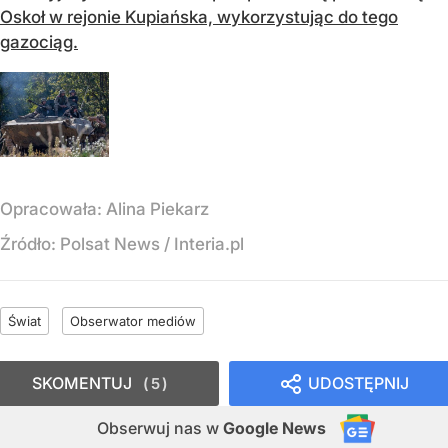
Oskoł w rejonie Kupiańska, wykorzystując do tego
gazociąg.
Opracowała:
Alina Piekarz
Źródło:
Polsat News
/
Interia.pl
Świat
Obserwator mediów
SKOMENTUJ
UDOSTĘPNIJ
5
Obserwuj nas
w
Google News