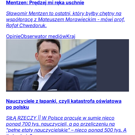
Mentzen: Prędzej mi ręka uschnie
Sławomir Mentzen to ostatni, który byłby chętny na
współpracę z Mateuszem Morawieckim - mówi prof.
Rafał Chwedoruk.
Opinie
Obserwator mediów
Kraj
Nauczyciele z łapanki, czyli katastrofa oświatowa
po polsku
SIŁĄ RZECZY || W Polsce pracuje w sumie nieco
ponad 700 tys. nauczycieli, a po przeliczeniu na
"pełne etaty nauczycielskie" – nieco ponad 500 tys. A