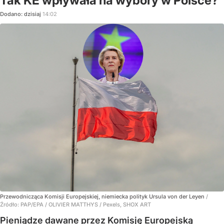
Tak KE wpływała na wybory w Polsce?
Dodano:
dzisiaj
14:02
Przewodnicząca Komisji Europejskiej, niemiecka polityk Ursula von der Leyen
/
Źródło:
PAP/EPA
/
OLIVIER MATTHYS / Pexels, SHOX ART
Pieniądze dawane przez Komisję Europejską