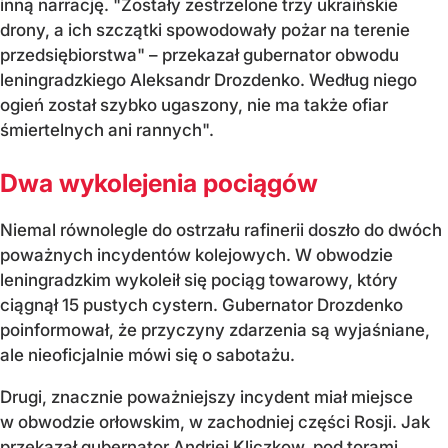
inną narrację. "Zostały zestrzelone trzy ukraińskie
drony, a ich szczątki spowodowały pożar na terenie
przedsiębiorstwa" – przekazał gubernator obwodu
leningradzkiego Aleksandr Drozdenko. Według niego
ogień został szybko ugaszony, nie ma także ofiar
śmiertelnych ani rannych".
Dwa wykolejenia pociągów
Niemal równolegle do ostrzału rafinerii doszło do dwóch
poważnych incydentów kolejowych. W obwodzie
leningradzkim wykoleił się pociąg towarowy, który
ciągnął 15 pustych cystern. Gubernator Drozdenko
poinformował, że przyczyny zdarzenia są wyjaśniane,
ale nieoficjalnie mówi się o sabotażu.
Drugi, znacznie poważniejszy incydent miał miejsce
w obwodzie orłowskim, w zachodniej części Rosji. Jak
przekazał gubernator Andriej Kliczkow, pod torami