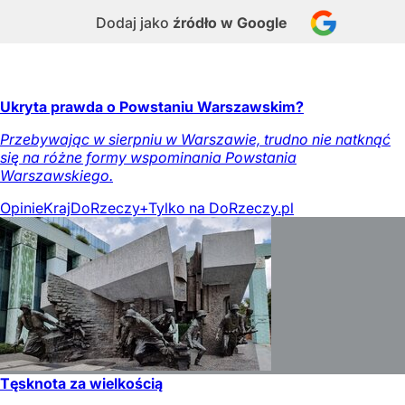
Dodaj jako
źródło w Google
Ukryta prawda o Powstaniu Warszawskim?
Przebywając w sierpniu w Warszawie, trudno nie natknąć
się na różne formy wspominania Powstania
Warszawskiego.
Opinie
Kraj
DoRzeczy+
Tylko na DoRzeczy.pl
Tęsknota za wielkością