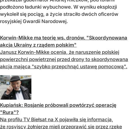
podłożono ładunki wybuchowe. W wyniku eksplozji
wykoleił się pociąg, a życie straciło dwóch oficerów
rosyjskiej Gwardii Narodowej.
Korwin-Mikke ma teorię ws. dronów. "Skoordynowana
akcja Ukrainy z rządem polskim"
Janusz Korwin-Mikke ocenia, że naruszenie polskiej
powierzchni powietrznej przed drony to skoordynowana
akcja mająca "szybko przepchnąć ustawę pomocową".
Kupiańsk: Rosjanie próbowali powtórzyć operację
"Rura"?
Na profilu TV Biełsat na X pojawiła się informacja,
że rosyjscy żołnierze mieli przeprawić się przez rzekę