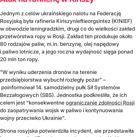
Jednym z celów ukraińskiego nalotu na Federację
Rosyjską była rafineria Kiriszynieftieorgsintez (KINIEF)
w obwodzie leningradzkim, drugi co do wielkości zakład
przetwórstwa ropy w Rosji. Zakład ten produkuje około
80 rodzajów paliw, m.in. benzynę, olej napędowy
i paliwo lotnicze, a jego roczna wydajność sięga ponad
20 mln ton ropy.
"W wyniku uderzenia dronów na terenie
przedsiębiorstwa wybuchł rozległy pożar" –
poinformował 14. samodzielny pułk Sił Systemów
Bezzałogowych (SBS). Jednostka podkreśliła, że ich
celem jest "konsekwentne
ograniczanie zdolności Rosji
do zaopatrywania wojsk w paliwo i kontynuowania
wojny przeciwko Ukrainie".
Strona rosyjska potwierdziła incydent, ale przedstawiła