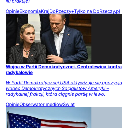
ilu brakuje?
Opinie
Ekonomia
Kraj
DoRzeczy+
Tylko na DoRzeczy.pl
Wojna w Partii Demokratycznej. Centrolewica kontra
radykałowie
W Partii Demokratycznej USA aktywizuje się opozycja
wobec Demokratycznych Socjalistów Ameryki –
radykalnej frakcji, która ciągnie partię w lewo.
Opinie
Obserwator mediów
Świat