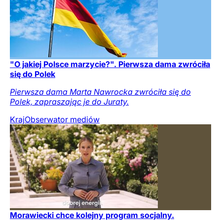
"O jakiej Polsce marzycie?". Pierwsza dama zwróciła
się do Polek
Pierwsza dama Marta Nawrocka zwróciła się do
Polek, zapraszając je do Juraty.
Kraj
Obserwator mediów
Morawiecki chce kolejny program socjalny.