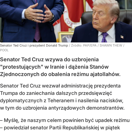
Senator Ted Cruz i prezydent Donald Trump
/ Źródło:
PAP/EPA
/
SHAWN THEW /
POOL
Senator Ted Cruz wzywa do uzbrojenia
"protestujących" w Iranie i dążenia Stanów
Zjednoczonych do obalenia reżimu ajatollahów.
Senator Ted Cruz wezwał administrację prezydenta
Trumpa do zaniechania dalszych przedsięwzięć
dyplomatycznych z Teheranem i nasilenia nacisków,
w tym do uzbrojenia antyrządowych demonstrantów.
– Myślę, że naszym celem powinien być upadek reżimu
– powiedział senator Partii Republikańskiej w piątek