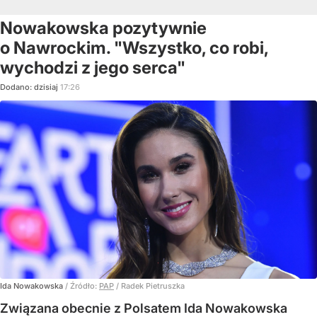
Nowakowska pozytywnie
o Nawrockim. "Wszystko, co robi,
wychodzi z jego serca"
Dodano:
dzisiaj
17:26
Ida Nowakowska
/ Źródło:
PAP
/
Radek Pietruszka
Związana obecnie z Polsatem Ida Nowakowska