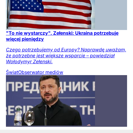
"To nie wystarczy". Zełenski: Ukraina potrzebuje
więcej pieniędzy
Czego potrzebujemy od Europy? Naprawdę uważam,
że potrzebne jest większe wsparcie – powiedział
Wołodymyr Zełenski.
Świat
Obserwator mediów