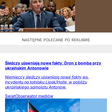
Śledczy ujawniają nowe fakty. Dron z bombą przy
ukraińskim Antonowie
Niemieccy śledczy ujawniają nowe fakty ws.
incydentu na lotnisku Lipsk/Halle, w pobliżu
ukraińskiego samolotu Antonow.
Świat
Obserwator mediów