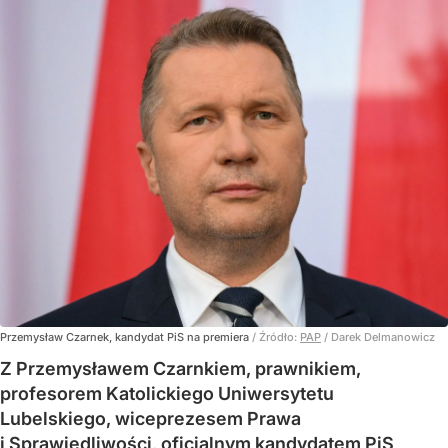
Przemysław Czarnek, kandydat PiS na premiera
/ Źródło:
PAP
/
Darek Delmanowicz
Z Przemysławem Czarnkiem, prawnikiem,
profesorem Katolickiego Uniwersytetu
Lubelskiego, wiceprezesem Prawa
i Sprawiedliwości, oficjalnym kandydatem PiS