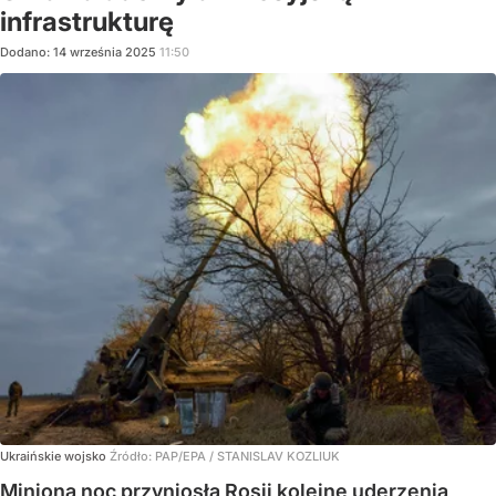
infrastrukturę
Dodano:
14
września
2025
11:50
Ukraińskie wojsko
Źródło:
PAP/EPA
/
STANISLAV KOZLIUK
Miniona noc przyniosła Rosji kolejne uderzenia