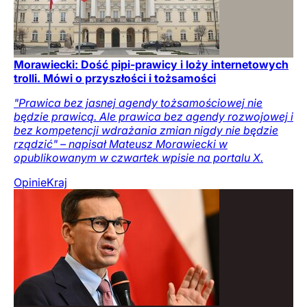
Morawiecki: Dość pipi-prawicy i loży internetowych
trolli. Mówi o przyszłości i tożsamości
"Prawica bez jasnej agendy tożsamościowej nie
będzie prawicą. Ale prawica bez agendy rozwojowej i
bez kompetencji wdrażania zmian nigdy nie będzie
rządzić" – napisał Mateusz Morawiecki w
opublikowanym w czwartek wpisie na portalu X.
Opinie
Kraj