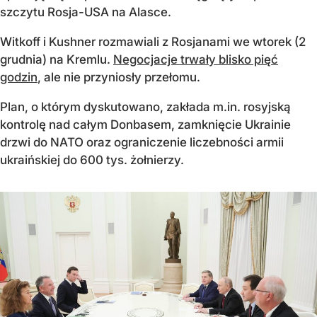
szczytu Rosja-USA na Alasce.
Witkoff i Kushner rozmawiali z Rosjanami we wtorek (2
grudnia) na Kremlu.
Negocjacje trwały blisko pięć
godzin
, ale nie przyniosły przełomu.
Plan, o którym dyskutowano, zakłada m.in. rosyjską
kontrolę nad całym Donbasem, zamknięcie Ukrainie
drzwi do NATO oraz ograniczenie liczebności armii
ukraińskiej do 600 tys. żołnierzy.