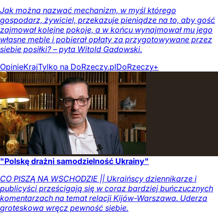
Jak można nazwać mechanizm, w myśl którego
gospodarz, żywiciel, przekazuje pieniądze na to, aby gość
zajmował kolejne pokoje, a w końcu wynajmował mu jego
własne meble i pobierał opłaty za przygotowywane przez
siebie posiłki? – pyta Witold Gadowski.
Opinie
Kraj
Tylko na DoRzeczy.pl
DoRzeczy+
"Polskę drażni samodzielność Ukrainy"
CO PISZĄ NA WSCHODZIE || Ukraińscy dziennikarze i
publicyści prześcigają się w coraz bardziej buńczucznych
komentarzach na temat relacji Kijów-Warszawa. Uderza
groteskowa wręcz pewność siebie.