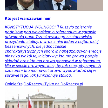
Kto jest warszawianinem
KONSTYTUCJA WOLNOŚCI || Ruszyło zbieranie
podpisów pod wnioskiem o referendum w sprawie
odwołania pana Trzaskowskiego ze stanowiska
prezydenta stolicy, a wraz z nim jeden z najbardziej
bezsensownych, ale jednocześnie
charakterystycznych sporów, napędzających emocje
nie tylko wokół tej inicjatywy: kto ma prawo podpis
składać oraz kto ma prawo głosować w referendum.
Nie w sensie prawnym, lecz, by tak rzec, etycznym. A
czasami – kto ma nawet prawo wypowiadać się w
sprawie tego, jak funkcjonuje stolica.
Opinie
Kraj
DoRzeczy+
Tylko na DoRzeczy.pl