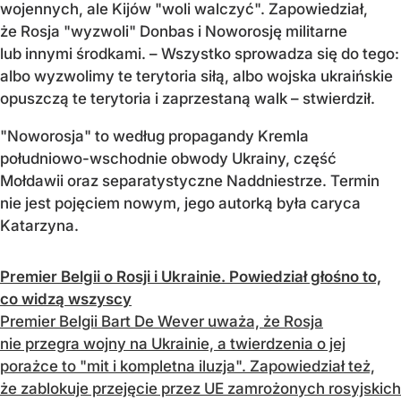
wojennych, ale Kijów "woli walczyć". Zapowiedział,
że Rosja "wyzwoli" Donbas i Noworosję militarne
lub innymi środkami. – Wszystko sprowadza się do tego:
albo wyzwolimy te terytoria siłą, albo wojska ukraińskie
opuszczą te terytoria i zaprzestaną walk – stwierdził.
"Noworosja" to według propagandy Kremla
południowo-wschodnie obwody Ukrainy, część
Mołdawii oraz separatystyczne Naddniestrze. Termin
nie jest pojęciem nowym, jego autorką była caryca
Katarzyna.
Premier Belgii o Rosji i Ukrainie. Powiedział głośno to,
co widzą wszyscy
Premier Belgii Bart De Wever uważa, że Rosja
nie przegra wojny na Ukrainie, a twierdzenia o jej
porażce to "mit i kompletna iluzja". Zapowiedział też,
że zablokuje przejęcie przez UE zamrożonych rosyjskich