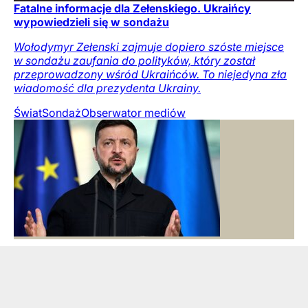
Fatalne informacje dla Zełenskiego. Ukraińcy
wypowiedzieli się w sondażu
Wołodymyr Zełenski zajmuje dopiero szóste miejsce
w sondażu zaufania do polityków, który został
przeprowadzony wśród Ukraińców. To niejedyna zła
wiadomość dla prezydenta Ukrainy.
Świat
Sondaż
Obserwator mediów