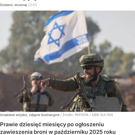
Dodano:
wczoraj
22:55
Izraelskie wojsko, zdjęcie ilustracyjne
/ Źródło:
PAP/EPA
/
ABIR SULTAN
Prawie dziesięć miesięcy po ogłoszeniu
zawieszenia broni w październiku 2025 roku