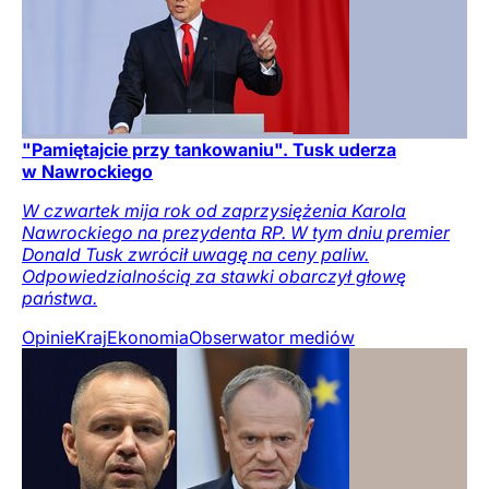
"Pamiętajcie przy tankowaniu". Tusk uderza
w Nawrockiego
W czwartek mija rok od zaprzysiężenia Karola
Nawrockiego na prezydenta RP. W tym dniu premier
Donald Tusk zwrócił uwagę na ceny paliw.
Odpowiedzialnością za stawki obarczył głowę
państwa.
Opinie
Kraj
Ekonomia
Obserwator mediów