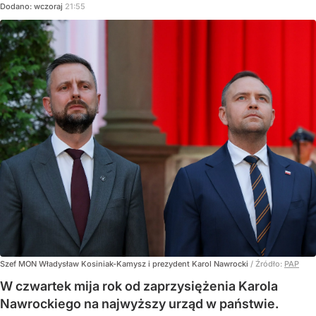
Dodano:
wczoraj
21:55
Szef MON Władysław Kosiniak-Kamysz i prezydent Karol Nawrocki
/ Źródło:
PAP
W czwartek mija rok od zaprzysiężenia Karola
Nawrockiego na najwyższy urząd w państwie.