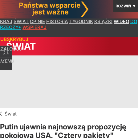
ROZWIŃ
▼
KRAJ
ŚWIAT
OPINIE
HISTORIA
TYGODNIK
KSIĄŻKI
WIDEO
DO
RZECZY+
WSPIERAJ
SUBSKRYBUJ
ŚWIAT
ZALOGUJ
MENU
Świat
Putin ujawnia najnowszą propozycję
pokojową USA. "Cztery pakiety"