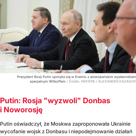
Prezydent Rosji Putin spotyka się w Kremlu z amerykańskim wysłannikiem
specjalnym Witkoffem
/ Źródło:
PAP/EPA
/
ALEXANDER KAZAKOV
Putin: Rosja "wyzwoli" Donbas
i Noworosję
Putin oświadczył, że Moskwa zaproponowała Ukrainie
wycofanie wojsk z Donbasu i niepodejmowanie działań