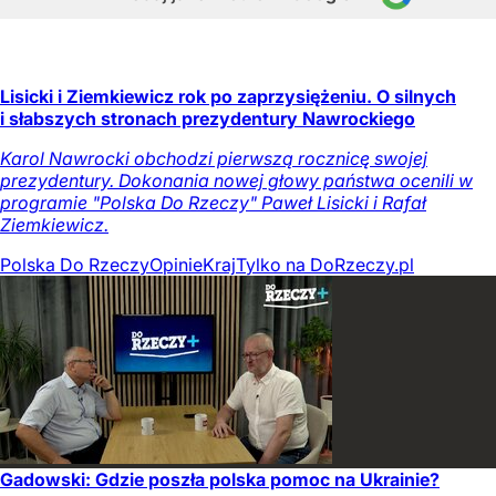
Lisicki i Ziemkiewicz rok po zaprzysiężeniu. O silnych
i słabszych stronach prezydentury Nawrockiego
Karol Nawrocki obchodzi pierwszą rocznicę swojej
prezydentury. Dokonania nowej głowy państwa ocenili w
programie "Polska Do Rzeczy" Paweł Lisicki i Rafał
Ziemkiewicz.
Polska Do Rzeczy
Opinie
Kraj
Tylko na DoRzeczy.pl
Gadowski: Gdzie poszła polska pomoc na Ukrainie?