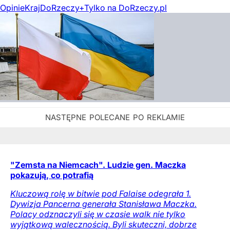
Opinie
Kraj
DoRzeczy+
Tylko na DoRzeczy.pl
"Zemsta na Niemcach". Ludzie gen. Maczka
pokazują, co potrafią
Kluczową rolę w bitwie pod Falaise odegrała 1.
Dywizja Pancerna generała Stanisława Maczka.
Polacy odznaczyli się w czasie walk nie tylko
wyjątkową walecznością. Byli skuteczni, dobrze