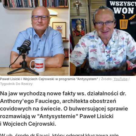
Paweł Lisicki i Wojciech Cejrowski w programie "Antysystem"
/ Źródło:
YouTube
/
Tygodnik Do Rzeczy
Na jaw wychodzą nowe fakty ws. działalności dr.
Anthony'ego Fauciego, architekta obostrzeń
covidowych na świecie. O bulwersującej sprawie
rozmawiają w "Antysystemie" Paweł Lisicki
i Wojciech Cejrowski.
W ub. środę dr Fauci, który odegrał kluczową rolę