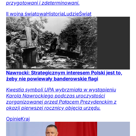
przygotowani i zdeterminowani.
II wojna światowa
Historia
Ludzie
Świat
Nawrocki: Strategicznym interesem Polski jest to,
żeby nie powiewały banderowskie flagi
Kwestia symboli UPA wybrzmiała w wystąpieniu
Karola Nawrockiego podczas uroczystości
zorganizowanej przed Pałacem Prezydenckim z
okazji pierwszej rocznicy objęcia urzędu.
Opinie
Kraj