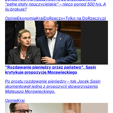
"pełne etaty nauczycielskie" – nieco ponad 500 tys. A
ilu brakuje?
Opinie
Ekonomia
Kraj
DoRzeczy+
Tylko na DoRzeczy.pl
"Rozdawanie pieniędzy przez państwo". Sasin
krytykuje propozycję Morawieckiego
Po prostu rozdawanie pieniędzy – tak Jacek Sasin
skomentował jedną z propozycji stowarzyszenia
Mateusza Morawieckiego.
Opinie
Kraj