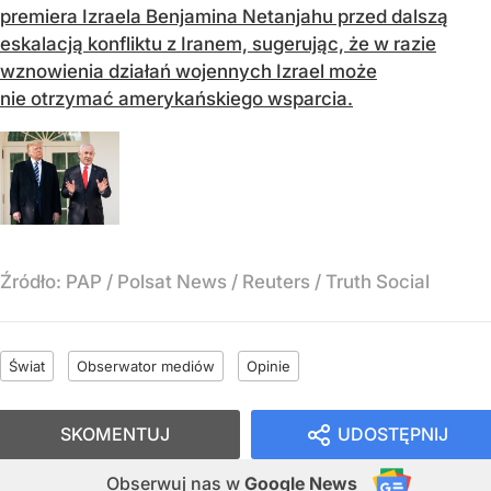
premiera Izraela Benjamina Netanjahu przed dalszą
eskalacją konfliktu z Iranem, sugerując, że w razie
wznowienia działań wojennych Izrael może
nie otrzymać amerykańskiego wsparcia.
Źródło:
PAP
/
Polsat News / Reuters / Truth Social
Świat
Obserwator mediów
Opinie
SKOMENTUJ
UDOSTĘPNIJ
Obserwuj nas
w
Google News