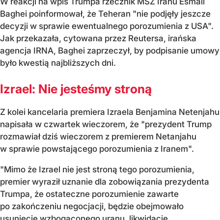
W reakcji na wpis Trumpa rzecznik MSZ Iranu Esmail
Baghei poinformował, że Teheran "nie podjęły jeszcze
decyzji w sprawie ewentualnego porozumienia z USA".
Jak przekazała, cytowana przez Reutersa, irańska
agencja IRNA, Baghei zaprzeczył, by podpisanie umowy
było kwestią najbliższych dni.
Izrael: Nie jesteśmy stroną
Z kolei kancelaria premiera Izraela Benjamina Netenjahu
napisała w czwartek wieczorem, że "prezydent Trump
rozmawiał dziś wieczorem z premierem Netanjahu
w sprawie powstającego porozumienia z Iranem".
"Mimo że Izrael nie jest stroną tego porozumienia,
premier wyraził uznanie dla zobowiązania prezydenta
Trumpa, że ostateczne porozumienie zawarte
po zakończeniu negocjacji, będzie obejmowało
usunięcie wzbogaconego uranu, likwidację