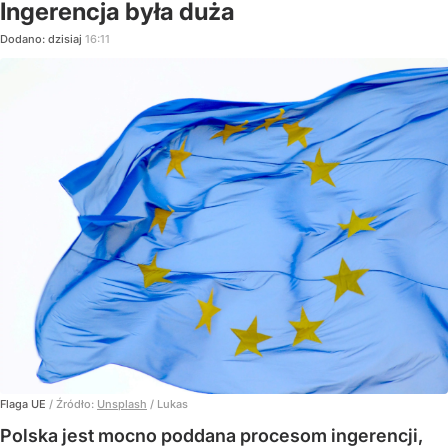
Ingerencja była duża
Dodano:
dzisiaj
16:11
Flaga UE
/ Źródło:
Unsplash
/
Lukas
Polska jest mocno poddana procesom ingerencji,