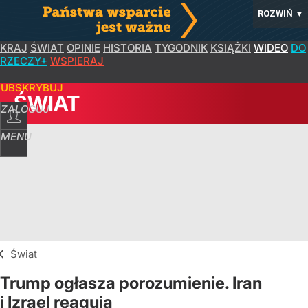
ROZWIŃ
▼
KRAJ
ŚWIAT
OPINIE
HISTORIA
TYGODNIK
KSIĄŻKI
WIDEO
DO
RZECZY+
WSPIERAJ
SUBSKRYBUJ
ŚWIAT
ZALOGUJ
MENU
Świat
Trump ogłasza porozumienie. Iran
i Izrael reagują