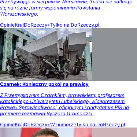
Przebywając w sierpniu w Warszawie, trudno nie natknąć
się na różne formy wspominania Powstania
Warszawskiego.
Opinie
Kraj
DoRzeczy+
Tylko na DoRzeczy.pl
Czarnek: Konieczny pokój na prawicy
Z Przemysławem Czarnkiem, prawnikiem, profesorem
Katolickiego Uniwersytetu Lubelskiego, wiceprezesem
Prawa i Sprawiedliwości, oficjalnym kandydatem PiS na
premiera rozmawia Ryszard Gromadzki.
Opinie
Kraj
DoRzeczy+
W numerze
Tylko na DoRzeczy.pl