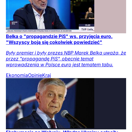
Belka o "propagandzie PiS" ws. przyjęcia euro.
"Wszyscy boją się cokolwiek powiedzieć"
Były premier i były prezes NBP Marek Belka uważa, że
przez "propagandę PiS", obecnie temat
wprowadzenia w Polsce euro jest tematem tabu.
Ekonomia
Opinie
Kraj