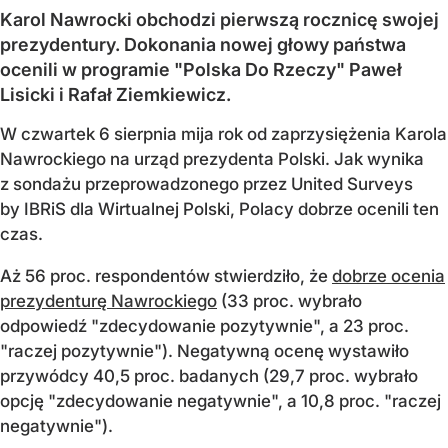
Karol Nawrocki obchodzi pierwszą rocznicę swojej
prezydentury. Dokonania nowej głowy państwa
ocenili w programie "Polska Do Rzeczy" Paweł
Lisicki i Rafał Ziemkiewicz.
W czwartek 6 sierpnia mija rok od zaprzysiężenia Karola
Nawrockiego na urząd prezydenta Polski. Jak wynika
z sondażu przeprowadzonego przez United Surveys
by IBRiS dla Wirtualnej Polski, Polacy dobrze ocenili ten
czas.
Aż 56 proc. respondentów stwierdziło, że
dobrze ocenia
prezydenturę Nawrockiego
(33 proc. wybrało
odpowiedź "zdecydowanie pozytywnie", a 23 proc.
"raczej pozytywnie"). Negatywną ocenę wystawiło
przywódcy 40,5 proc. badanych (29,7 proc. wybrało
opcję "zdecydowanie negatywnie", a 10,8 proc. "raczej
negatywnie").