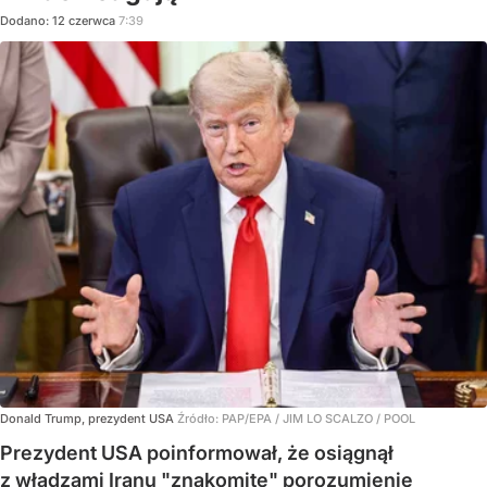
Dodano:
12
czerwca
7:39
Donald Trump, prezydent USA
Źródło:
PAP/EPA
/
JIM LO SCALZO / POOL
Prezydent USA poinformował, że osiągnął
z władzami Iranu "znakomite" porozumienie