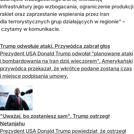
infrastruktury jego wzbogacania, ograniczenie produkcji
rakiet oraz zaprzestanie wspierania przez Iran
dla terrorystycznych grup działających w regionie" –
czytamy w komunikacie.
Trump odwołuje ataki. Przywódca zabrał głos
Prezydent USA Donald Trump odwołał "planowane ataki
i bombardowania na Iran dziś wieczorem". Amerykański
przywódca przekazał, że wkrótce podane zostaną czas
i miejsce podpisania umowy.
"Uważaj, bo zostaniesz sam". Trump ostrzegł
Netanjahu
Prezydent USA Donald Trump powiedział, że ostrzegł