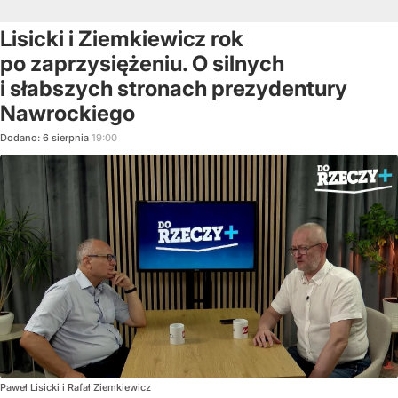
Lisicki i Ziemkiewicz rok
po zaprzysiężeniu. O silnych
i słabszych stronach prezydentury
Nawrockiego
Dodano:
6
sierpnia
19:00
Paweł Lisicki i Rafał Ziemkiewicz