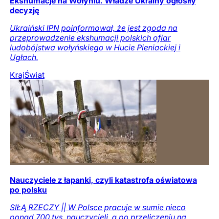
Ekshumacje na Wołyniu. Władze Ukrainy ogłosiły
decyzję
Ukraiński IPN poinformował, że jest zgoda na
przeprowadzenie ekshumacji polskich ofiar
ludobójstwa wołyńskiego w Hucie Pieniackiej i
Ugłach.
Kraj
Świat
Nauczyciele z łapanki, czyli katastrofa oświatowa
po polsku
SIŁĄ RZECZY || W Polsce pracuje w sumie nieco
ponad 700 tys. nauczycieli, a po przeliczeniu na