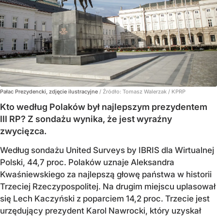
Pałac Prezydencki, zdjęcie ilustracyjne
/ Źródło:
Tomasz Walerzak / KPRP
Kto według Polaków był najlepszym prezydentem
III RP? Z sondażu wynika, że jest wyraźny
zwycięzca.
Według sondażu United Surveys by IBRIS dla Wirtualnej
Polski, 44,7 proc. Polaków uznaje Aleksandra
Kwaśniewskiego za najlepszą głowę państwa w historii
Trzeciej Rzeczypospolitej. Na drugim miejscu uplasował
się Lech Kaczyński z poparciem 14,2 proc. Trzecie jest
urzędujący prezydent Karol Nawrocki, który uzyskał