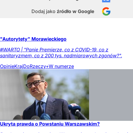
Dodaj jako
źródło w Google
"Autorytety" Morawieckiego
#WARTO | "Panie Premierze, co z COVID-19, co z
sanitaryzmem, co z 200 tys. nadmiarowych zgonów?".
Opinie
Kraj
DoRzeczy+
W numerze
Ukryta prawda o Powstaniu Warszawskim?