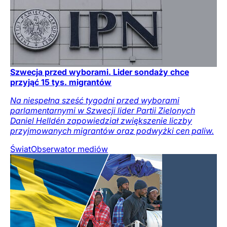
Szwecja przed wyborami. Lider sondaży chce
przyjąć 15 tys. migrantów
Na niespełna sześć tygodni przed wyborami
parlamentarnymi w Szwecji lider Partii Zielonych
Daniel Helldén zapowiedział zwiększenie liczby
przyjmowanych migrantów oraz podwyżki cen paliw.
Świat
Obserwator mediów