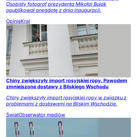
Osobisty fotograf prezydenta Mikołaj Bujak
opublikował anegdotę z dnia inauguracji.
Opinie
Kraj
Chiny zwiększyły import rosyjskiej ropy. Powodem
zmniejszone dostawy z Bliskiego Wschodu
Chiny zwiększyły import rosyjskiej ropy w związku z
problemami z dostawami na Bliskim Wschodzie.
Świat
Obserwator mediów