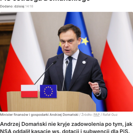
Dodano:
dzisiaj
14:18
Minister finansów i gospodarki Andrzej Domański
/ Źródło:
PAP
/
Rafał Guz
Andrzej Domański nie kryje zadowolenia po tym, jak
NSA oddalił kasację ws. dotacji i subwencji dla PiS.