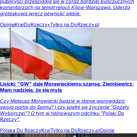
publicyści prześcigają się w coraz bardziej buńczucznych
komentarzach na temat relacji Kijów-Warszawa. Uderza
groteskowa wręcz pewność siebie.
Opinie
Kraj
DoRzeczy+
Tylko na DoRzeczy.pl
Lisicki: "GW" daje Morawieckiemu szansę. Ziemkiewicz:
Mam nadzieję, że się mylą
Czy Mateusz Morawiecki będzie w stanie wprowadzić
swoją partię do Sejmu? I czy spełni się życzenie "Gazety
Wyborczej"? O tym w najnowszym odcinku "Polski Do
Rzeczy".
Polska Do Rzeczy
Kraj
Tylko na DoRzeczy.pl
Opinie