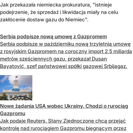
Jak przekazała niemiecka prokuratura, "istnieje
podejrzenie, że sprzedaż i likwidacja miały na celu
zakłócenie dostaw gazu do Niemiec".
Serbia podpisze nową umowę z Gazpromem
Serbia podpisze w październiku nową trzyletnią umowę
z rosyjskim Gazpromem na coroczny import 2,5 miliarda
metrów sześciennych gazu, przekazał Dusan
Bayatović, szef państwowej spółki gazowej Srbijagaz.
Nowe żądania USA wobec Ukrainy. Chodzi o rurociąg
Gazpromu
Jak podaje Reuters, Stany Zjednoczone chcą przejąć
kontrolę nad rurociągiem Gazpromu biegnącym przez