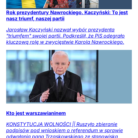
Rok prezydentury Nawrockiego. Kaczyński: To jest
nasz triumf, naszej partii
Jarosław Kaczyński nazwał wybór prezydenta
"triumfem" swojej partii. Podkreślił, że PiS odegrało
kluczową rolę w zwycięstwie Karola Nawrockiego.
Kto jest warszawianinem
KONSTYTUCJA WOLNOŚCI || Ruszyło zbieranie
podpisów pod wnioskiem o referendum w sprawie
odwołania pana Trzaskowskiego ze stanowiska