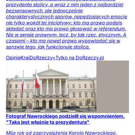
prezydenta stolicy, a wraz z nim jeden z najbardziej
bezsensownych, ale jednocześnie
charakterystycznych sporów, napędzających emocje
nie tylko wokół tej inicjatywy: kto ma prawo podpis
składać oraz kto ma prawo głosować w referendum.
Nie w sensie prawnym, lecz, by tak rzec, etycznym. A
czasami – kto ma nawet prawo wypowiadać się w
sprawie tego, jak funkcjonuje stolica.
Opinie
Kraj
DoRzeczy+
Tylko na DoRzeczy.pl
Fotograf Nawrockiego podzielił się wspomnieniem.
"Taka jest właśnie ta prezydentura"
Mija rok od zaprzysiężenia Karola Nawrockiego.