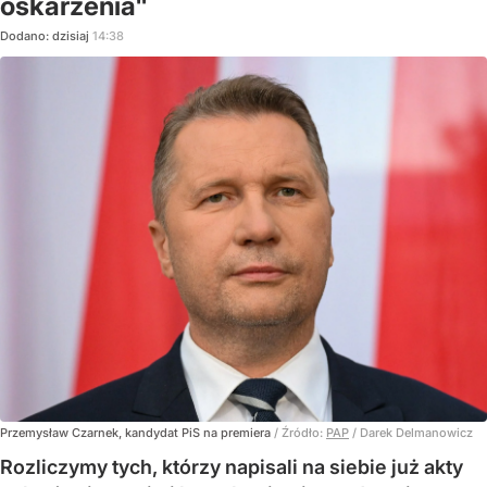
oskarżenia"
Dodano:
dzisiaj
14:38
Przemysław Czarnek, kandydat PiS na premiera
/ Źródło:
PAP
/
Darek Delmanowicz
Rozliczymy tych, którzy napisali na siebie już akty