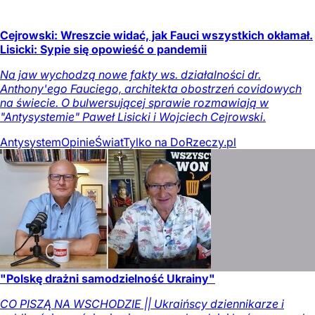
Cejrowski: Wreszcie widać, jak Fauci wszystkich okłamał.
Lisicki: Sypie się opowieść o pandemii
Na jaw wychodzą nowe fakty ws. działalności dr.
Anthony'ego Fauciego, architekta obostrzeń covidowych
na świecie. O bulwersującej sprawie rozmawiają w
"Antysystemie" Paweł Lisicki i Wojciech Cejrowski.
Antysystem
Opinie
Świat
Tylko na DoRzeczy.pl
"Polskę drażni samodzielność Ukrainy"
CO PISZĄ NA WSCHODZIE || Ukraińscy dziennikarze i