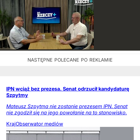
IPN wciąż bez prezesa. Senat odrzucił kandydaturę
Szpytmy
Mateusz Szpytma nie zostanie prezesem IPN. Senat
nie zgodził się na jego powołanie na to stanowisko.
Kraj
Obserwator mediów