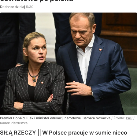
Dodano:
dzisiaj
5:30
Premier Donald Tusk i minister edukacji narodowej Barbara Nowacka
/ Źródło:
PAP
/
Radek Pietruszka
SIŁĄ RZECZY || W Polsce pracuje w sumie nieco