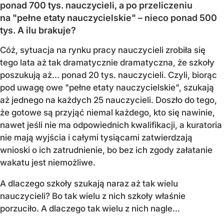
ponad 700 tys. nauczycieli, a po przeliczeniu
na "pełne etaty nauczycielskie" – nieco ponad 500
tys. A ilu brakuje?
Cóż, sytuacja na rynku pracy nauczycieli zrobiła się
tego lata aż tak dramatycznie dramatyczna, że szkoły
poszukują aż… ponad 20 tys. nauczycieli. Czyli, biorąc
pod uwagę owe "pełne etaty nauczycielskie", szukają
aż jednego na każdych 25 nauczycieli. Doszło do tego,
że gotowe są przyjąć niemal każdego, kto się nawinie,
nawet jeśli nie ma odpowiednich kwalifikacji, a kuratoria
nie mają wyjścia i całymi tysiącami zatwierdzają
wnioski o ich zatrudnienie, bo bez ich zgody załatanie
wakatu jest niemożliwe.
A dlaczego szkoły szukają naraz aż tak wielu
nauczycieli? Bo tak wielu z nich szkoły właśnie
porzuciło. A dlaczego tak wielu z nich nagle...