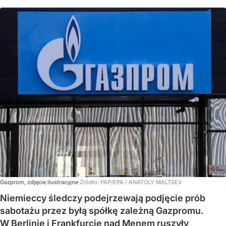
Gazprom, zdjęcie ilustracyjne
Źródło:
PAP/EPA
/
ANATOLY MALTSEV
Niemieccy śledczy podejrzewają podjęcie prób
sabotażu przez byłą spółkę zależną Gazpromu.
W Berlinie i Frankfurcie nad Menem ruszyły