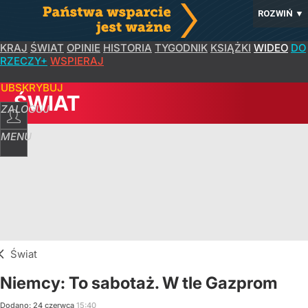
ROZWIŃ
▼
KRAJ
ŚWIAT
OPINIE
HISTORIA
TYGODNIK
KSIĄŻKI
WIDEO
DO
RZECZY+
WSPIERAJ
SUBSKRYBUJ
ŚWIAT
ZALOGUJ
MENU
Świat
Niemcy: To sabotaż. W tle Gazprom
Dodano:
24
czerwca
15:40