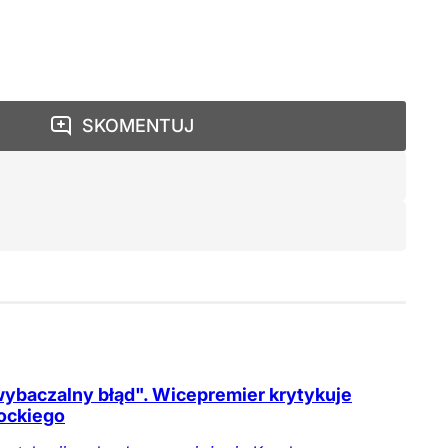
SKOMENTUJ
ybaczalny błąd". Wicepremier krytykuje
ockiego