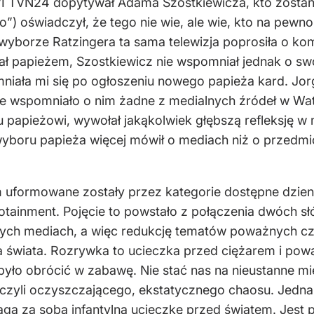
 TVN24 dopytywał Adama Szostkiewicza, kto zostani
) oświadczył, że tego nie wie, ale wie, kto na pewno
wyborze Ratzingera ta sama telewizja poprosiła o kom
ł papieżem, Szostkiewicz nie wspomniał jednak o swoj
niała mi się po ogłoszeniu nowego papieża kard. Jorge
ie wspomniało o nim żadne z medialnych źródeł w Wat
mu papieżowi, wywołał jakąkolwiek głębszą refleksję 
boru papieża więcej mówił o mediach niż o przedmio
zm uformowane zostały przez kategorie dostępne dzie
otainment. Pojęcie to powstało z połączenia dwóch sł
nych mediach, a więc redukcję tematów poważnych czy
a świata. Rozrywka to ucieczka przed ciężarem i pow
ło obrócić w zabawę. Nie stać nas na nieustanne mierz
 czyli oczyszczającego, ekstatycznego chaosu. Jed
ąga za sobą infantylną ucieczkę przed światem. Jest