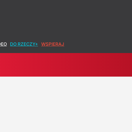
owa po polsku
DEO
DO RZECZY+
WSPIERAJ
 Nawrockiego
inie?