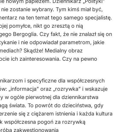
e nowym papieżem. Dziennikarz „Polityki”
 nie zostanie wybrany. Tym kimś miał być,
entarz na ten temat tego samego specjalistę.
ej pomyłce, nikt go zresztą o nią
go Bergoglia. Czy fakt, że nie znalazł się on
ykanie i nie odpowiadał parametrom, jakie
w mediach? Skądże! Medialny obraz
cie ich zainteresowania. Czy na pewno
nnikarzom i specyficzne dla współczesnych
ów: „informacja” oraz „rozrywka” i wskazuje
 w ogóle pierwotnej dla dziennikarstwa
agą świata. To powrót do dzieciństwa, gdy
enie się z ciężarem istnienia i każda kultura
nak współczesna pogoń za rozrywką
 próbą zakwestionowania