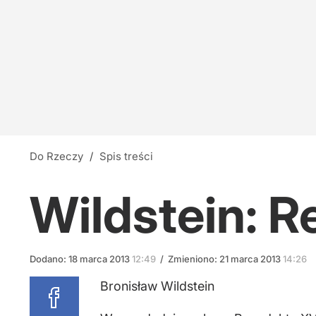
"Nie miał prawa wygrać". Prezydencki ministe
3
Nawrocki: Strategicznym interesem Polski jest
14
Do Rzeczy
/
Spis treści
Tusk sojusznikiem Brauna? Poseł: Gra na jego 
Wildstein: R
7
Dodano:
18
marca
2013
12:49
/
Zmieniono:
21
marca
2013
14:26
Bronisław Wildstein