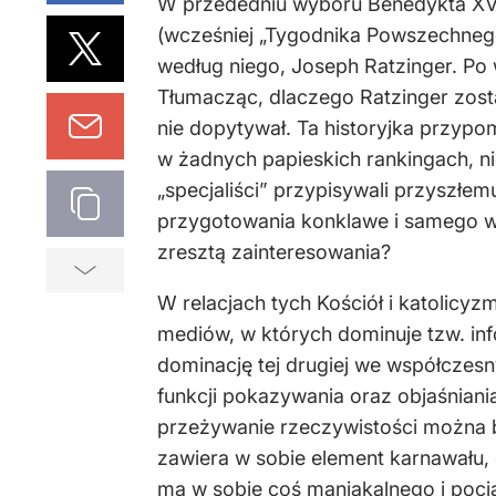
W przededniu wyboru Benedykta XVI
(wcześniej „Tygodnika Powszechnego”
według niego, Joseph Ratzinger. Po 
Tłumacząc, dlaczego Ratzinger zosta
nie dopytywał. Ta historyjka przypom
w żadnych papieskich rankingach, n
„specjaliści” przypisywali przyszłe
przygotowania konklawe i samego wy
zresztą zainteresowania?
W relacjach tych Kościół i katolicy
mediów, w których dominuje tzw. inf
dominację tej drugiej we współczes
funkcji pokazywania oraz objaśniani
przeżywanie rzeczywistości można by
zawiera w sobie element karnawału,
ma w sobie coś maniakalnego i poci