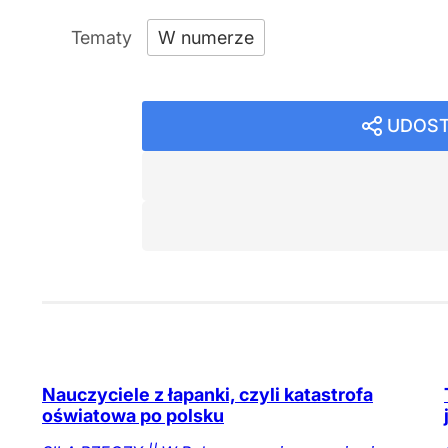
W numerze
UDOST
Nauczyciele z łapanki, czyli katastrofa
oświatowa po polsku