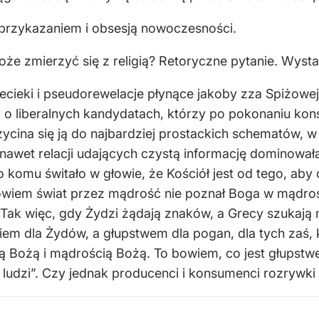
 przykazaniem i obsesją nowoczesności.
oże zmierzyć się z religią? Retoryczne pytanie. Wyst
rzecieki i pseudorewelacje płynące jakoby zza Spiżow
y o liberalnych kandydatach, którzy po pokonaniu ko
rzycina się ją do najbardziej prostackich schematów, 
 nawet relacji udających czystą informację dominowała
komu świtało w głowie, że Kościół jest od tego, aby
 bowiem świat przez mądrość nie poznał Boga w mądro
 Tak więc, gdy Żydzi żądają znaków, a Grecy szukają
em dla Żydów, a głupstwem dla pogan, dla tych zaś, 
 Bożą i mądrością Bożą. To bowiem, co jest głupstw
ludzi”. Czy jednak producenci i konsumenci rozrywki