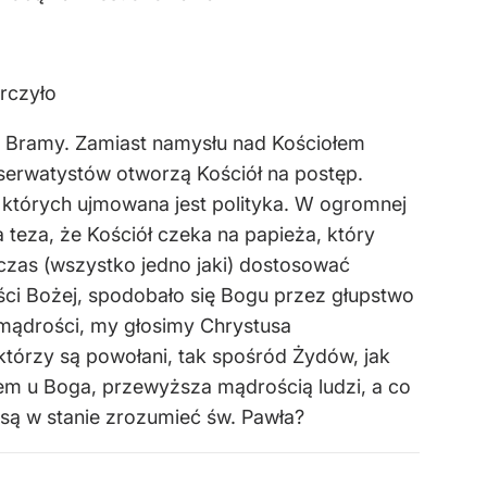
arczyło
ej Bramy. Zamiast namysłu nad Kościołem
nserwatystów otworzą Kościół na postęp.
w których ujmowana jest polityka. W ogromnej
 teza, że Kościół czeka na papieża, który
 czas (wszystko jedno jaki) dostosować
ści Bożej, spodobało się Bogu przez głupstwo
 mądrości, my głosimy Chrystusa
którzy są powołani, tak spośród Żydów, jak
em u Boga, przewyższa mądrością ludzi, a co
 są w stanie zrozumieć św. Pawła?