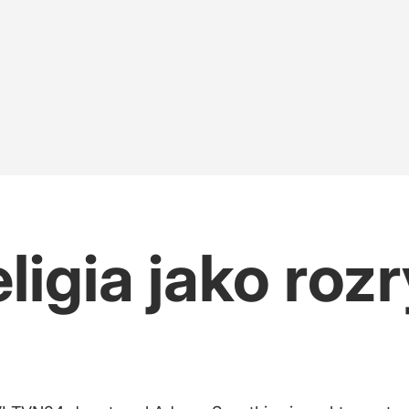
r o Nawrockim
 to, żeby nie powiewały banderowskie flagi
jak najwyższy wynik
eligia jako ro