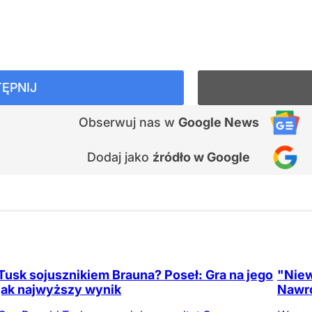
ĘPNIJ
Obserwuj nas
w
Google News
Dodaj jako
źródło w Google
Tusk sojusznikiem Brauna? Poseł: Gra na jego
"Niew
jak najwyższy wynik
Nawr