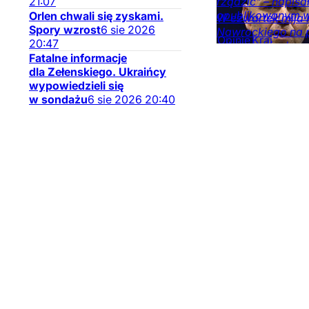
21:07
rządzić" – napis
opublikowanym w 
Orlen chwali się zyskami.
W czwartek mija 
Spory wzrost
6
sie
2026
Nawrockiego na 
Opinie
Kraj
20:47
odniosła się do 
Fatalne informacje
stosowanie wet.
dla Zełenskiego. Ukraińcy
Kraj
Opinie
Obser
wypowiedzieli się
mediów
w sondażu
6
sie
2026
20:40