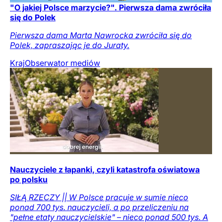
"O jakiej Polsce marzycie?". Pierwsza dama zwróciła
się do Polek
Pierwsza dama Marta Nawrocka zwróciła się do
Polek, zapraszając je do Juraty.
Kraj
Obserwator mediów
Nauczyciele z łapanki, czyli katastrofa oświatowa
po polsku
SIŁĄ RZECZY || W Polsce pracuje w sumie nieco
ponad 700 tys. nauczycieli, a po przeliczeniu na
"pełne etaty nauczycielskie" – nieco ponad 500 tys. A