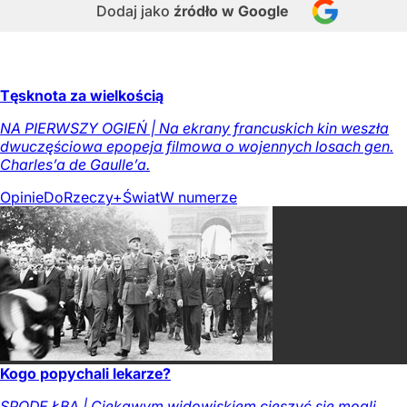
Dodaj jako
źródło w Google
Tęsknota za wielkością
NA PIERWSZY OGIEŃ | Na ekrany francuskich kin weszła
dwuczęściowa epopeja filmowa o wojennych losach gen.
Charles’a de Gaulle’a.
Opinie
DoRzeczy+
Świat
W numerze
Kogo popychali lekarze?
SPODE ŁBA | Ciekawym widowiskiem cieszyć się mogli