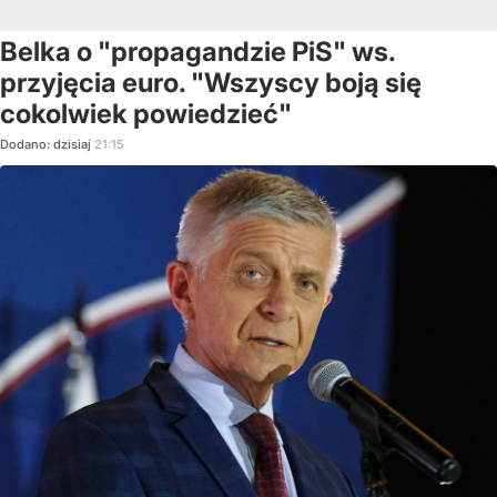
Belka o "propagandzie PiS" ws.
przyjęcia euro. "Wszyscy boją się
cokolwiek powiedzieć"
Dodano:
dzisiaj
21:15