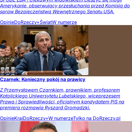
Amerykanie, obserwujący przesłuchania przed Komisją do
spraw Bezpieczeństwa Wewnętrznego Senatu USA.
Opinie
DoRzeczy+
Świat
W numerze
Czarnek: Konieczny pokój na prawicy
Z Przemysławem Czarnkiem, prawnikiem, profesorem
Katolickiego Uniwersytetu Lubelskiego, wiceprezesem
Prawa i Sprawiedliwości, oficjalnym kandydatem PiS na
premiera rozmawia Ryszard Gromadzki.
Opinie
Kraj
DoRzeczy+
W numerze
Tylko na DoRzeczy.pl