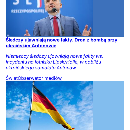
Śledczy ujawniają nowe fakty. Dron z bombą przy
ukraińskim Antonowie
Niemieccy śledczy ujawniają nowe fakty ws.
incydentu na lotnisku Lipsk/Halle, w pobliżu
ukraińskiego samolotu Antonow.
Świat
Obserwator mediów