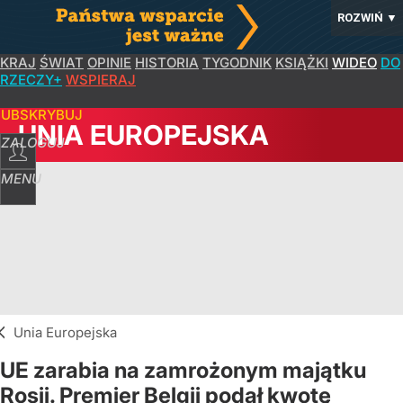
ROZWIŃ
▼
KRAJ
ŚWIAT
OPINIE
HISTORIA
TYGODNIK
KSIĄŻKI
WIDEO
DO
RZECZY+
WSPIERAJ
SUBSKRYBUJ
UNIA EUROPEJSKA
ZALOGUJ
MENU
Unia Europejska
UE zarabia na zamrożonym majątku
Rosji. Premier Belgii podał kwotę