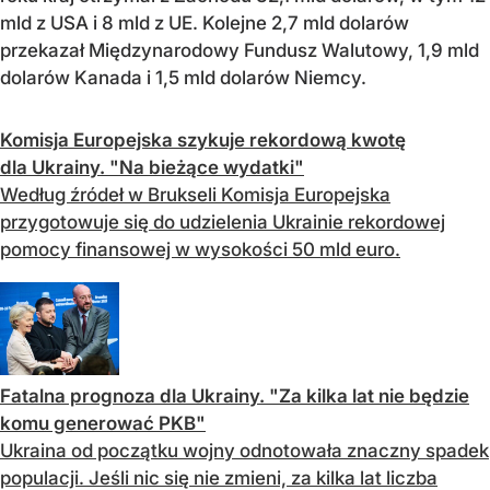
mld z USA i 8 mld z UE. Kolejne 2,7 mld dolarów
przekazał Międzynarodowy Fundusz Walutowy, 1,9 mld
dolarów Kanada i 1,5 mld dolarów Niemcy.
Komisja Europejska szykuje rekordową kwotę
dla Ukrainy. "Na bieżące wydatki"
Według źródeł w Brukseli Komisja Europejska
przygotowuje się do udzielenia Ukrainie rekordowej
pomocy finansowej w wysokości 50 mld euro.
Fatalna prognoza dla Ukrainy. "Za kilka lat nie będzie
komu generować PKB"
Ukraina od początku wojny odnotowała znaczny spadek
populacji. Jeśli nic się nie zmieni, za kilka lat liczba