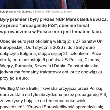
Były premier Marek Belka
/ Źródło:
PAP
/
Mateusz Marek
Były premier i były prezes NBP Marek Belka uważa,
że przez "propagandę PiS", obecnie temat
wprowadzenia w Polsce euro jest tematem tabu.
Obecnie euro jest oficjalną walutą 21 z 27 państw Unii
Europejskiej. Od 1 stycznia 2026 r. do strefy euro
dołączyła Bułgaria, stając się jej 21. członkiem.
Poza
strefą euro pozostaje 6 państw UE:
Polska, Czechy,
Węgry, Rumunia, Szwecja i Dania
. Ta ostatnia jako
jedyna ma formalny traktatowy opt-out z obowiązku
przyjęcia euro.
Według Marka Belki, "kwestia przyjęcia przez Polskę
euro została na tyle obrzydzona przez propagandę PiS,
że wszyscy boją się na ten temat cokolwiek
powiedzieć". "Prawo i Sprawiedliwość sprzeciwia się