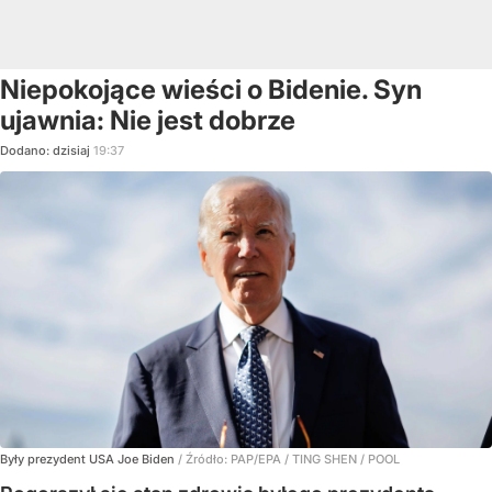
Niepokojące wieści o Bidenie. Syn
ujawnia: Nie jest dobrze
Dodano:
dzisiaj
19:37
Były prezydent USA Joe Biden
/ Źródło:
PAP/EPA
/
TING SHEN / POOL