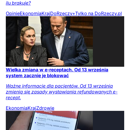
ilu brakuje?
Opinie
Ekonomia
Kraj
DoRzeczy+
Tylko na DoRzeczy.pl
Wielka zmiana w e-receptach. Od 13 września
system zacznie je blokować
Ważne informacje dla pacjentów. Od 13 września
zmienią się zasady wystawiania refundowanych e-
recept.
Ekonomia
Kraj
Zdrowie