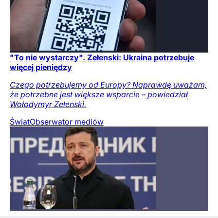
"To nie wystarczy". Zełenski: Ukraina potrzebuje
więcej pieniędzy
Czego potrzebujemy od Europy? Naprawdę uważam,
że potrzebne jest większe wsparcie – powiedział
Wołodymyr Zełenski.
Świat
Obserwator mediów