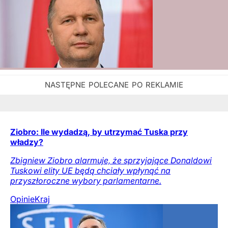
Ziobro: Ile wydadzą, by utrzymać Tuska przy
władzy?
Zbigniew Ziobro alarmuje, że sprzyjające Donaldowi
Tuskowi elity UE będą chciały wpłynąć na
przyszłoroczne wybory parlamentarne.
Opinie
Kraj