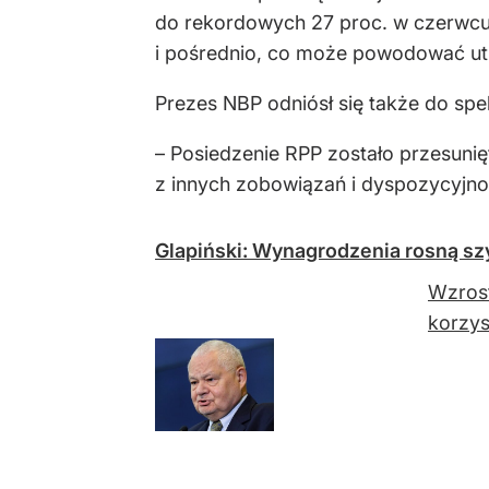
do rekordowych 27 proc. w czerwcu 2
i pośrednio, co może powodować utr
Prezes NBP odniósł się także do spek
– Posiedzenie RPP zostało przesunię
z innych zobowiązań i dyspozycyjnoś
Glapiński: Wynagrodzenia rosną szyb
Wzrost
korzys