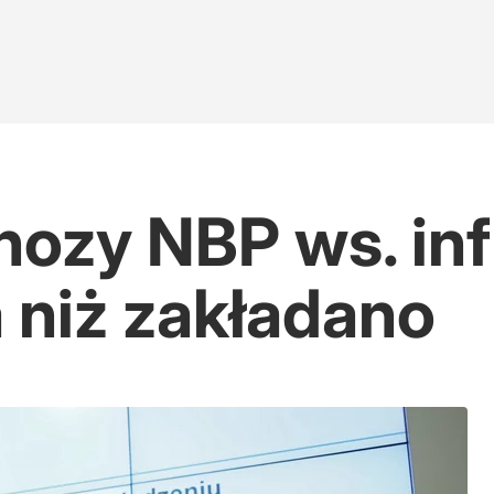
zy NBP ws. infl
 niż zakładano