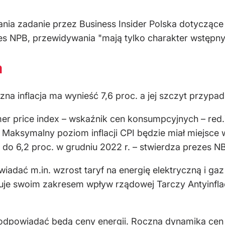
nia zadanie przez Business Insider Polska dotyczące 
es NPB, przewidywania "mają tylko charakter wstępny
a
zna inflacja ma wynieść 7,6 proc. a jej szczyt przypa
er price index – wskaźnik cen konsumpcyjnych – red.) 
 Maksymalny poziom inflacji CPI będzie miał miejsce w
do 6,2 proc. w grudniu 2022 r. – stwierdza prezes N
wiadać m.in. wzrost taryf na energię elektryczną i ga
muje swoim zakresem wpływ rządowej Tarczy Antyinfl
r. odpowiadać będą ceny energii. Roczna dynamika ce