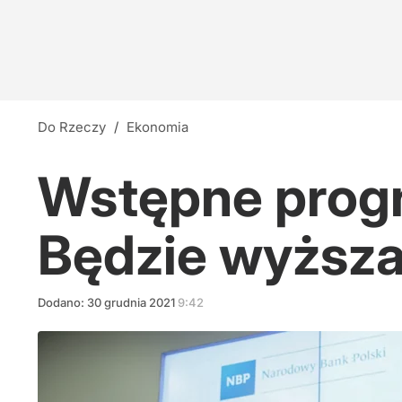
Do Rzeczy
/
Ekonomia
Wstępne progno
Będzie wyższa
Dodano:
30
grudnia
2021
9:42