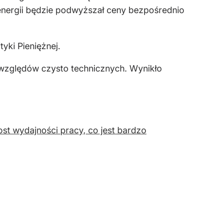
 energii będzie podwyższał ceny bezpośrednio
yki Pieniężnej.
e względów czysto technicznych. Wynikło
st wydajności pracy, co jest bardzo