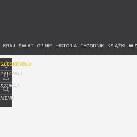
Udostępnij
14
Skomentuj
KRAJ
ŚWIAT
OPINIE
HISTORIA
TYGODNIK
KSIĄŻKI
WI
SUBSKRYBUJ
ZALOGUJ
SZUKAJ
MENU