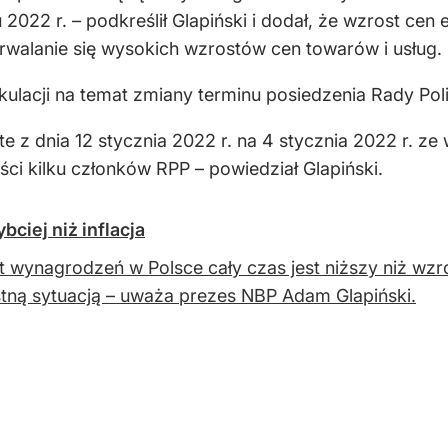
022 r. – podkreślił Glapiński i dodał, że wzrost cen
walanie się wysokich wzrostów cen towarów i usług.
ulacji na temat zmiany terminu posiedzenia Rady Polit
te z dnia 12 stycznia 2022 r. na 4 stycznia 2022 r. z
ci kilku członków RPP – powiedział Glapiński.
ciej niż inflacja
 wynagrodzeń w Polsce cały czas jest niższy niż wzro
tną sytuacją – uważa prezes NBP Adam Glapiński.