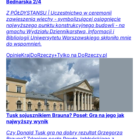
Bednarska 2/4
Z PÓŁDYSTANSU | Uczestnictwo w ceremonii
zawieszenia wiechy - symbolizującej osiągnięcie
najwyższego punktu konstrukcyjnego budowli - na
gmachu Wydziału Dziennikarstwa, Informacji i
Bibliologii Uniwersytetu Warszawskiego skłoniło mnie
do wspomnień.
Opinie
Kraj
DoRzeczy+
Tylko na DoRzeczy.pl
Tusk sojusznikiem Brauna? Poseł: Gra na jego jak
najwyższy wynik
Czy Donald Tusk gra na dobry rezultat Grzegorza
Brauna? Zdaniem posła Pawła Jabłońskiego z