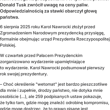
Donald Tusk zwrócił uwagę na ceny paliw.
Odpowiedzialnością za stawki obarczył głowę
państwa.
6 sierpnia 2025 roku Karol Nawrocki złożył przed
Zgromadzeniem Narodowym prezydencką przysięgę,
formalnie obejmując urząd Prezydenta Rzeczypospolitej
Polskiej.
W czwartek przed Pałacem Prezydenckim
zorganizowano wydarzenie upamiętniające
to wydarzenie. Karol Nawrocki podsumował pierwszy
rok swojej prezydentury.
– Choć określenie "wetomat" jest bardzo pieszczotliwe
dla mnie i zupełnie, drodzy państwo, nie dotyka mnie
osobiście (…), ale 259 podpisanych ustaw pokazuje,
że tylko tam, gdzie mogę znaleźć odrobinę kompromisu,
gdzie mogę dostrzec, że to prawo pisane jest