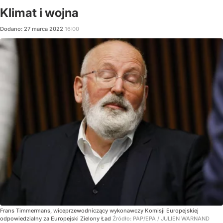
Klimat i wojna
Dodano:
27
marca
2022
16:00
Frans Timmermans, wiceprzewodniczący wykonawczy Komisji Europejskiej
odpowiedzialny za Europejski Zielony Ład
Źródło:
PAP/EPA
/
JULIEN WARNAND