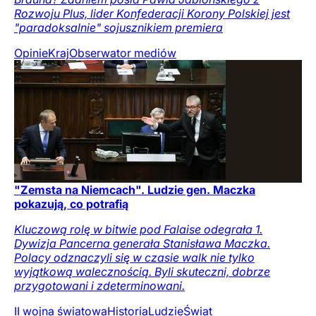
Rozwoju Plus, lider Konfederacji Korony Polskiej jest
"paradoksalnie" sojusznikiem premiera
Opinie
Kraj
Obserwator mediów
"Zemsta na Niemcach". Ludzie gen. Maczka
pokazują, co potrafią
Kluczową rolę w bitwie pod Falaise odegrała 1.
Dywizja Pancerna generała Stanisława Maczka.
Polacy odznaczyli się w czasie walk nie tylko
wyjątkową walecznością. Byli skuteczni, dobrze
przygotowani i zdeterminowani.
II wojna światowa
Historia
Ludzie
Świat