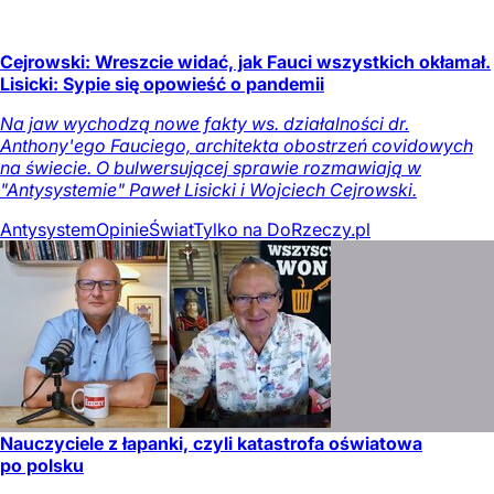
Cejrowski: Wreszcie widać, jak Fauci wszystkich okłamał.
Lisicki: Sypie się opowieść o pandemii
Na jaw wychodzą nowe fakty ws. działalności dr.
Anthony'ego Fauciego, architekta obostrzeń covidowych
na świecie. O bulwersującej sprawie rozmawiają w
"Antysystemie" Paweł Lisicki i Wojciech Cejrowski.
Antysystem
Opinie
Świat
Tylko na DoRzeczy.pl
Nauczyciele z łapanki, czyli katastrofa oświatowa
po polsku