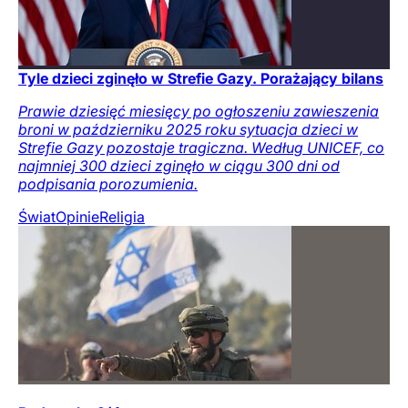
Tyle dzieci zginęło w Strefie Gazy. Porażający bilans
Prawie dziesięć miesięcy po ogłoszeniu zawieszenia
broni w październiku 2025 roku sytuacja dzieci w
Strefie Gazy pozostaje tragiczna. Według UNICEF, co
najmniej 300 dzieci zginęło w ciągu 300 dni od
podpisania porozumienia.
Świat
Opinie
Religia