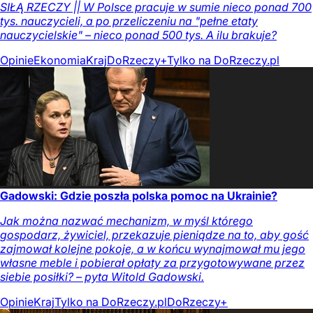
SIŁĄ RZECZY || W Polsce pracuje w sumie nieco ponad 700
tys. nauczycieli, a po przeliczeniu na "pełne etaty
nauczycielskie" – nieco ponad 500 tys. A ilu brakuje?
Opinie
Ekonomia
Kraj
DoRzeczy+
Tylko na DoRzeczy.pl
Gadowski: Gdzie poszła polska pomoc na Ukrainie?
Jak można nazwać mechanizm, w myśl którego
gospodarz, żywiciel, przekazuje pieniądze na to, aby gość
zajmował kolejne pokoje, a w końcu wynajmował mu jego
własne meble i pobierał opłaty za przygotowywane przez
siebie posiłki? – pyta Witold Gadowski.
Opinie
Kraj
Tylko na DoRzeczy.pl
DoRzeczy+