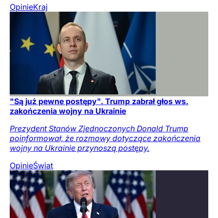
Opinie
Kraj
"Są już pewne postępy". Trump zabrał głos ws.
zakończenia wojny na Ukrainie
Prezydent Stanów Zjednoczonych Donald Trump
poinformował, że rozmowy dotyczące zakończenia
wojny na Ukrainie przynoszą postępy.
Opinie
Świat