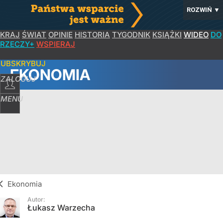
ROZWIŃ
▼
KRAJ
ŚWIAT
OPINIE
HISTORIA
TYGODNIK
KSIĄŻKI
WIDEO
DO
RZECZY+
WSPIERAJ
SUBSKRYBUJ
EKONOMIA
ZALOGUJ
MENU
Ekonomia
Autor:
Łukasz Warzecha