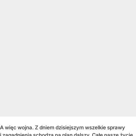
A więc wojna. Z dniem dzisiejszym wszelkie sprawy
i zagadnienia schodzą na plan dalszy. Całe nasze życie