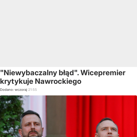
"Niewybaczalny błąd". Wicepremier
krytykuje Nawrockiego
Dodano:
wczoraj
21:55