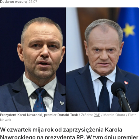
Dodano:
wczoraj
21:07
Prezydent Karol Nawrocki, premier Donald Tusk
/ Źródło:
PAP
/
Marcin Obara / Piotr
Nowak
W czwartek mija rok od zaprzysiężenia Karola
Nawrockiego na prezydenta RP. W tym dniu premier