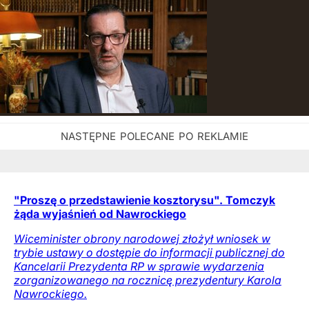
"Proszę o przedstawienie kosztorysu". Tomczyk
żąda wyjaśnień od Nawrockiego
Wiceminister obrony narodowej złożył wniosek w
trybie ustawy o dostępie do informacji publicznej do
Kancelarii Prezydenta RP w sprawie wydarzenia
zorganizowanego na rocznicę prezydentury Karola
Nawrockiego.