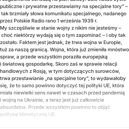
publiczne i prywatne przestawiamy na specjalne tory” –
tak brzmiały słowa komunikatu specjalnego, nadanego
przez Polskie Radio rano 1 września 1939 r.
My szczęśliwie w stanie wojny z nikim nie jesteśmy –
choć niektórzy wydają się o tym zapominać – i oby tak
zostało. Faktem jest jednak, że trwa wojna w Europie,
tuż za naszą granicą. Wojna, która już zmieniła mnóstwo
spraw, a przede wszystkim poraziła europejską
i światową gospodarkę. Skoro zaś w sprawie relacji
handlowych z Rosją, w tym dotyczących surowców,
trwa przestawianie „na specjalne tory”, to wydawałoby
się, że to samo powinno dotyczyć tej polityki UE, która
miała niewielki sens nawet w czasach przed pandemią
i wojną na Ukrainie, a teraz jest już całkowicie
absurdalna. Przede wszystkim powinno to objąć
politykę klimatyczną UE.