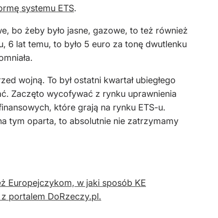
formę systemu ETS
.
we, bo żeby było jasne, gazowe, to też również
, 6 lat temu, to było 5 euro za tonę dwutlenku
omniała.
zed wojną. To był ostatni kwartał ubiegłego
ać. Zaczęto wycofywać z rynku uprawnienia
 finansowych, które grają na rynku ETS-u.
t na tym oparta, to absolutnie nie zatrzymamy
eż Europejczykom, w jaki sposób KE
 z portalem DoRzeczy.pl.