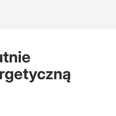
utnie
ergetyczną