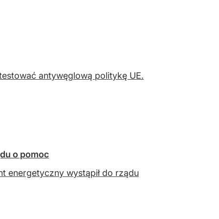
ntestować antywęglową politykę UE.
ądu o pomoc
nt energetyczny wystąpił do rządu