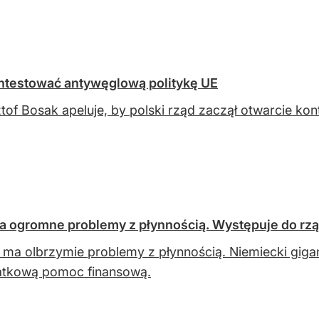
ntestować antywęglową politykę UE
tof Bosak apeluje, by polski rząd zaczął otwarcie ko
a ogromne problemy z płynnością. Występuje do rz
 ma olbrzymie problemy z płynnością. Niemiecki giga
atkową pomoc finansową.