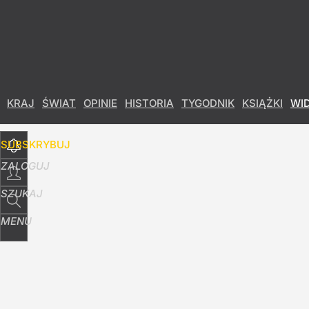
Udostępnij
14
Skomentuj
KRAJ
ŚWIAT
OPINIE
HISTORIA
TYGODNIK
KSIĄŻKI
WI
SUBSKRYBUJ
ZALOGUJ
SZUKAJ
MENU