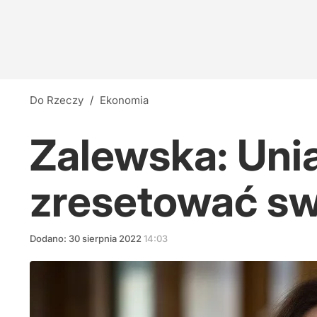
Do Rzeczy
/
Ekonomia
Zalewska: Uni
zresetować sw
Dodano:
30
sierpnia
2022
14:03