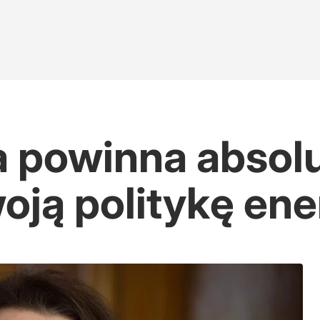
a powinna absol
oją politykę en