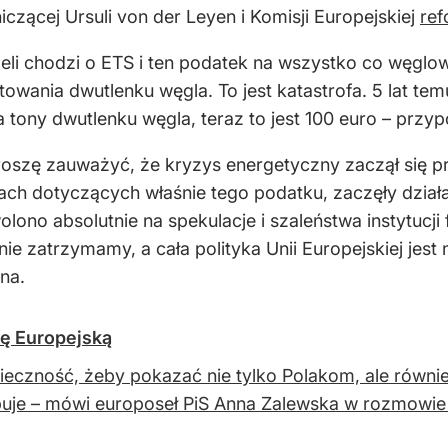
ącej Ursuli von der Leyen i Komisji Europejskiej
re
eżeli chodzi o ETS i ten podatek na wszystko co węglo
wania dwutlenku węgla. To jest katastrofa. 5 lat temu
 tony dwutlenku węgla, teraz to jest 100 euro – przyp
roszę zauważyć, że kryzys energetyczny zaczął się pr
ach dotyczących właśnie tego podatku, zaczęły dział
ono absolutnie na spekulacje i szaleństwa instytucji
 nie zatrzymamy, a cała polityka Unii Europejskiej jes
na.
ję Europejską
ieczność, żeby pokazać nie tylko Polakom, ale równi
uje – mówi europoseł PiS Anna Zalewska w rozmowie