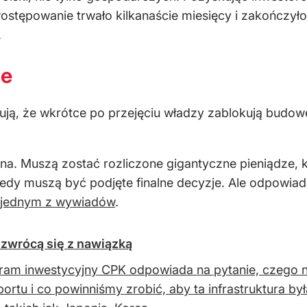
Postępowanie trwało kilkanaście miesięcy i zakończyło
.
ie
ują, że wkrótce po przejęciu władzy zablokują budo
na. Muszą zostać rozliczone gigantyczne pieniądze, 
edy muszą być podjęte finalne decyzje. Ale odpowiada
jednym z wywiadów
.
 zwrócą się z nawiązką
ram inwestycyjny CPK odpowiada na pytanie, czego n
sportu i co powinniśmy zrobić, aby ta infrastruktura by