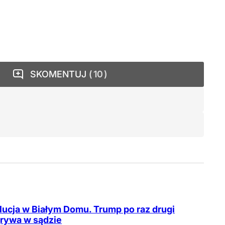
SKOMENTUJ
10
ucja w Białym Domu. Trump po raz drugi
rywa w sądzie