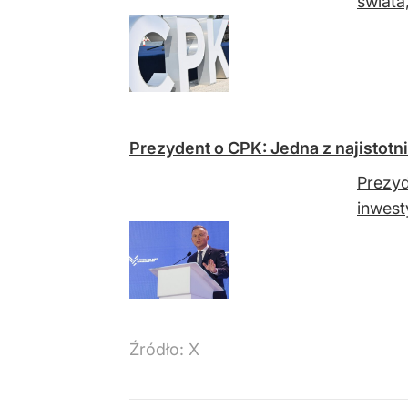
świata,
Prezydent o CPK: Jedna z najistotn
Prezyd
inwest
Źródło:
X