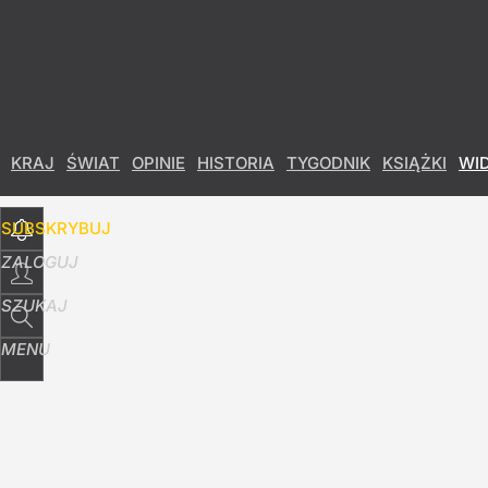
Udostępnij
10
Skomentuj
KRAJ
ŚWIAT
OPINIE
HISTORIA
TYGODNIK
KSIĄŻKI
WI
SUBSKRYBUJ
ZALOGUJ
SZUKAJ
MENU