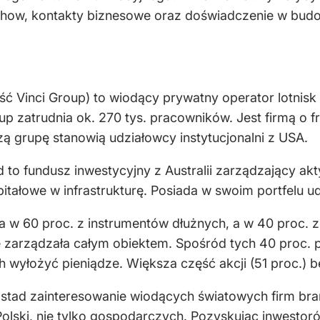
-how, kontakty biznesowe oraz doświadczenie w budow
ęść Vinci Group) to wiodący prywatny operator lotnis
oup zatrudnia ok. 270 tys. pracowników. Jest firmą o 
szą grupę stanowią udziałowcy instytucjonalni z USA.
nd to fundusz inwestycyjny z Australii zarządzający a
itałowe w infrastrukturę. Posiada w swoim portfelu ud
a w 60 proc. z instrumentów dłużnych, a w 40 proc. 
 zarządzała całym obiektem. Spośród tych 40 proc. pa
wyłożyć pieniądze. Większa część akcji (51 proc.) b
stad zainteresowanie wiodących światowych firm bran
 Polski, nie tylko gospodarczych. Pozyskując inwesto