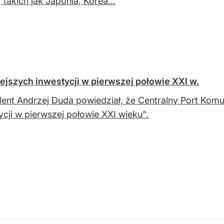
 takich jak Japonia, Korea...
iejszych inwestycji w pierwszej połowie XXI w.
ent Andrzej Duda powiedział, że Centralny Port Komuni
ycji w pierwszej połowie XXI wieku".