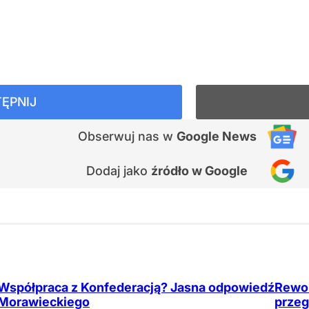
ĘPNIJ
Obserwuj nas
w
Google News
Dodaj jako
źródło w Google
Współpraca z Konfederacją? Jasna odpowiedź
Rewol
Morawieckiego
przeg