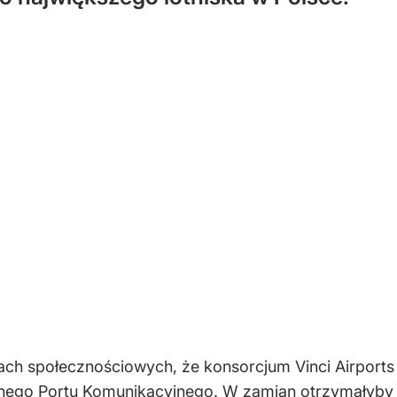
h społecznościowych, że konsorcjum Vinci Airports i
nego Portu Komunikacyjnego. W zamian otrzymałyby 