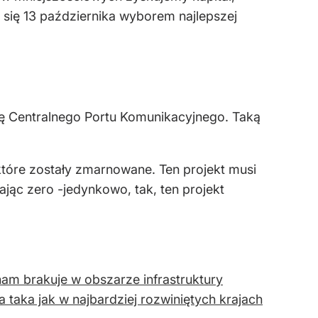
 się 13 października wyborem najlepszej
wę Centralnego Portu Komunikacyjnego. Taką
które zostały zmarnowane. Ten projekt musi
jąc zero -jedynkowo, tak, ten projekt
am brakuje w obszarze infrastruktury
ła taka jak w najbardziej rozwiniętych krajach