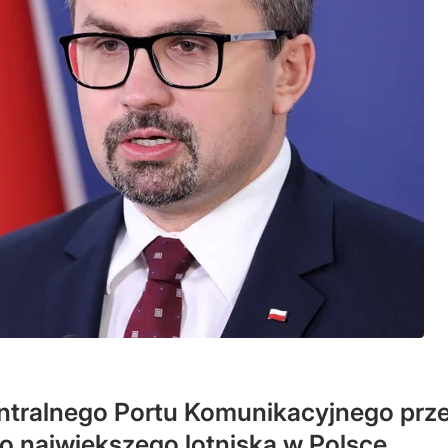
ntralnego Portu Komunikacyjnego prze
o największego lotniska w Polsce.