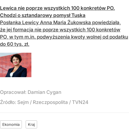
Lewica nie poprze wszystkich 100 konkretów PO.
Chodzi o sztandarowy pomysł Tuska
Posłanka Lewicy Anna Maria Żukowska powiedziała,
że jej formacja nie poprze wszystkich 100 konkretów
PO, w tym m.in. podwyższenia kwoty wolnej od podatku
do 60 tys. zł.
Opracował:
Damian Cygan
Źródło:
Sejm
/
Rzeczpospolita / TVN24
Ekonomia
Kraj