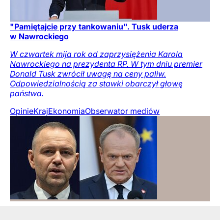
"Pamiętajcie przy tankowaniu". Tusk uderza
w Nawrockiego
W czwartek mija rok od zaprzysiężenia Karola
Nawrockiego na prezydenta RP. W tym dniu premier
Donald Tusk zwrócił uwagę na ceny paliw.
Odpowiedzialnością za stawki obarczył głowę
państwa.
Opinie
Kraj
Ekonomia
Obserwator mediów