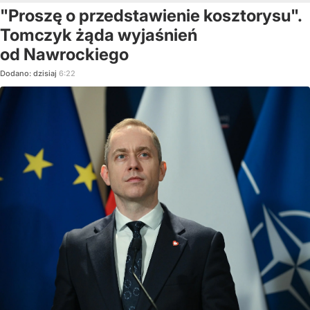
"Proszę o przedstawienie kosztorysu".
Tomczyk żąda wyjaśnień
od Nawrockiego
Dodano:
dzisiaj
6:22