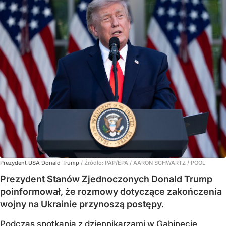
Prezydent USA Donald Trump
/ Źródło:
PAP/EPA
/
AARON SCHWARTZ / POOL
Prezydent Stanów Zjednoczonych Donald Trump
poinformował, że rozmowy dotyczące zakończenia
wojny na Ukrainie przynoszą postępy.
Podczas spotkania z dziennikarzami w Gabinecie