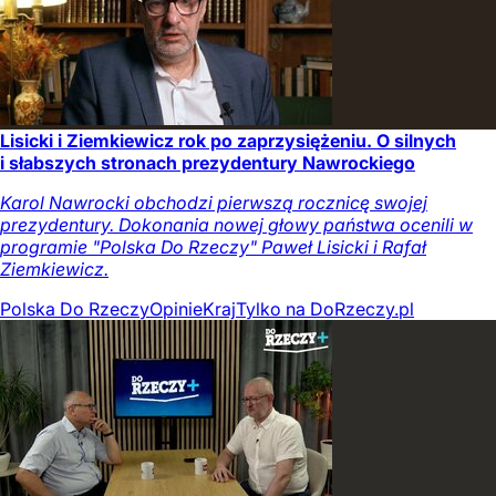
Lisicki i Ziemkiewicz rok po zaprzysiężeniu. O silnych
i słabszych stronach prezydentury Nawrockiego
Karol Nawrocki obchodzi pierwszą rocznicę swojej
prezydentury. Dokonania nowej głowy państwa ocenili w
programie "Polska Do Rzeczy" Paweł Lisicki i Rafał
Ziemkiewicz.
Polska Do Rzeczy
Opinie
Kraj
Tylko na DoRzeczy.pl