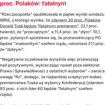
proc. Polaków: fatalnym
"Rzeczpospolita" opublikowała w piątek wyniki sondażu
IBRiS, z którego wynika, że
zdaniem 30 proc. Polaków
Donald Tusk będzie "fatalnym premierem"
. 22,1 proc.
twierdzi, że "przeciętnym", a 11,4 proc. że "złym". 10,1
proc. pytanych spodziewa się, że przewodniczący PO
będzie "znakomitym" szefem rządu, natomiast 21,1 proc.
że "dobrym".
"Negatywne oczekiwania wyraźnie więc przeważają
nad pozytywnymi, wykraczając nawet poza elektorat
Prawa i Sprawiedliwości z ostatnich wyborów" – zwraca
uwagę "Rz", dodając, że najbardziej sceptyczni wobec
premierostwa Tuska są wyborcy Konfederacji (zdaniem
93 proc. z nich lider KO będzie "fatalnym" szefem
rządu).