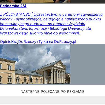
Bednarska 2/4
Z PÓŁDYSTANSU | Uczestnictwo w ceremonii zawieszenia
wiechy - symbolizującej osiągnięcie najwyższego punktu
konstrukcyjnego budowli - na gmachu Wydziału
Dziennikarstwa, Informacji i Bibliologii Uniwersytetu
Warszawskiego skłoniło mnie do wspomnień.
Opinie
Kraj
DoRzeczy+
Tylko na DoRzeczy.pl