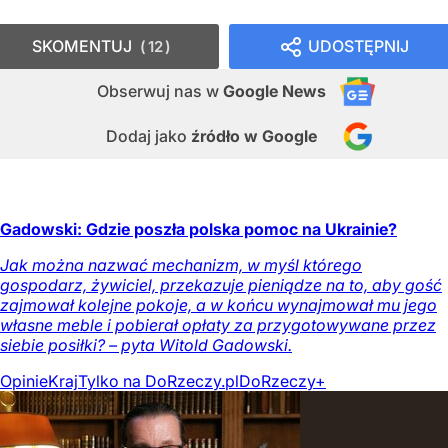
SKOMENTUJ
UDOSTĘPNIJ
12
Obserwuj nas
w
Google News
Dodaj jako
źródło w Google
Gadowski: Gdzie poszła polska pomoc na Ukrainie?
Jak można nazwać mechanizm, w myśl którego
gospodarz, żywiciel, przekazuje pieniądze na to, aby gość
zajmował kolejne pokoje, a w końcu wynajmował mu jego
własne meble i pobierał opłaty za przygotowywane przez
siebie posiłki? – pyta Witold Gadowski.
Opinie
Kraj
Tylko na DoRzeczy.pl
DoRzeczy+