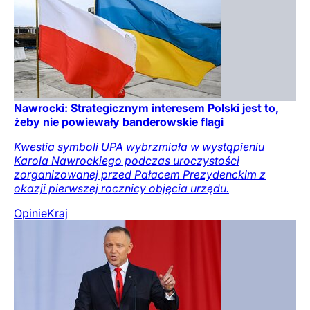
Nawrocki: Strategicznym interesem Polski jest to,
żeby nie powiewały banderowskie flagi
Kwestia symboli UPA wybrzmiała w wystąpieniu
Karola Nawrockiego podczas uroczystości
zorganizowanej przed Pałacem Prezydenckim z
okazji pierwszej rocznicy objęcia urzędu.
Opinie
Kraj