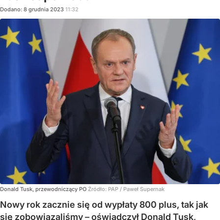
Dodano:
8
grudnia
2023
11:32
Donald Tusk, przewodniczący PO
Źródło:
PAP
/
Paweł Supernak
Nowy rok zacznie się od wypłaty 800 plus, tak jak
się zobowiązaliśmy – oświadczył Donald Tusk,