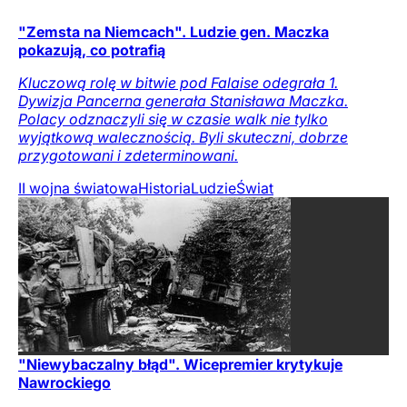
"Zemsta na Niemcach". Ludzie gen. Maczka
pokazują, co potrafią
Kluczową rolę w bitwie pod Falaise odegrała 1.
Dywizja Pancerna generała Stanisława Maczka.
Polacy odznaczyli się w czasie walk nie tylko
wyjątkową walecznością. Byli skuteczni, dobrze
przygotowani i zdeterminowani.
II wojna światowa
Historia
Ludzie
Świat
"Niewybaczalny błąd". Wicepremier krytykuje
Nawrockiego