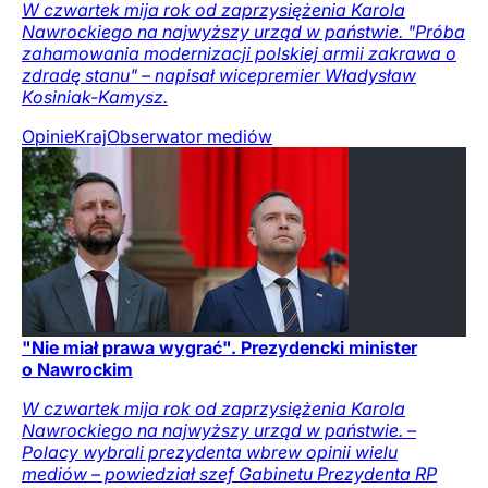
W czwartek mija rok od zaprzysiężenia Karola
Nawrockiego na najwyższy urząd w państwie. "Próba
zahamowania modernizacji polskiej armii zakrawa o
zdradę stanu" – napisał wicepremier Władysław
Kosiniak-Kamysz.
Opinie
Kraj
Obserwator mediów
"Nie miał prawa wygrać". Prezydencki minister
o Nawrockim
W czwartek mija rok od zaprzysiężenia Karola
Nawrockiego na najwyższy urząd w państwie. –
Polacy wybrali prezydenta wbrew opinii wielu
mediów – powiedział szef Gabinetu Prezydenta RP