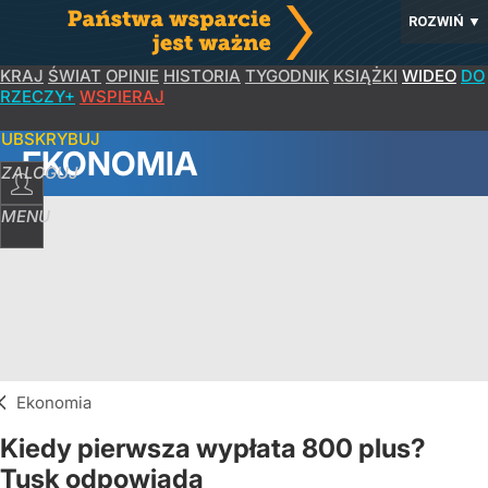
ROZWIŃ
▼
KRAJ
ŚWIAT
OPINIE
HISTORIA
TYGODNIK
KSIĄŻKI
WIDEO
DO
RZECZY+
WSPIERAJ
SUBSKRYBUJ
EKONOMIA
ZALOGUJ
MENU
Ekonomia
Kiedy pierwsza wypłata 800 plus?
Tusk odpowiada