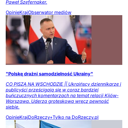
Paweł Szefernaker.
Opinie
Kraj
Obserwator mediów
"Polskę drażni samodzielność Ukrainy"
CO PISZĄ NA WSCHODZIE || Ukraińscy dziennikarze i
publicyści prześcigają się w coraz bardziej
buńczucznych komentarzach na temat relacji Kijów-
Warszawa. Uderza groteskowa wręcz pewność
siebie.
Opinie
Kraj
DoRzeczy+
Tylko na DoRzeczy.pl