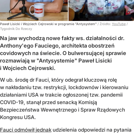
Paweł Lisicki i Wojciech Cejrowski w programie "Antysystem"
/ Źródło:
YouTube
/
Tygodnik Do Rzeczy
Na jaw wychodzą nowe fakty ws. działalności dr.
Anthony'ego Fauciego, architekta obostrzeń
covidowych na świecie. O bulwersującej sprawie
rozmawiają w "Antysystemie" Paweł Lisicki
i Wojciech Cejrowski.
W ub. środę dr Fauci, który odegrał kluczową rolę
w nakładaniu tzw. restrykcji, lockdownów i kierowaniu
działaniami USA w trakcie ogłoszonej tzw. pandemii
COVID-19, stanął przed senacką Komisją
Bezpieczeństwa Wewnętrznego i Spraw Rządowych
Kongresu USA.
Fauci odmówił jednak
udzielenia odpowiedzi na pytania