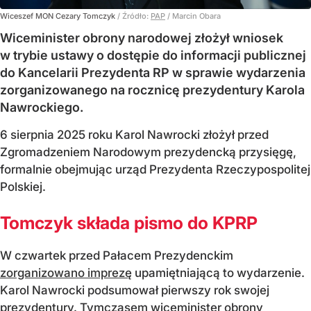
Wiceszef MON Cezary Tomczyk
/ Źródło:
PAP
/
Marcin Obara
Wiceminister obrony narodowej złożył wniosek
w trybie ustawy o dostępie do informacji publicznej
do Kancelarii Prezydenta RP w sprawie wydarzenia
zorganizowanego na rocznicę prezydentury Karola
Nawrockiego.
6 sierpnia 2025 roku Karol Nawrocki złożył przed
Zgromadzeniem Narodowym prezydencką przysięgę,
formalnie obejmując urząd Prezydenta Rzeczypospolitej
Polskiej.
Tomczyk składa pismo do KPRP
W czwartek przed Pałacem Prezydenckim
zorganizowano imprezę
upamiętniającą to wydarzenie.
Karol Nawrocki podsumował pierwszy rok swojej
prezydentury. Tymczasem wiceminister obrony