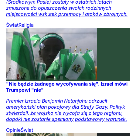
(Środkowym Pasie) zostały w ostatnich latach
zmuszone do opuszczenia swoich rodzinnych
miejscowości wskutek przemocy i ataków zbrojnych.
Świat
Religia
"Nie będzie żadnego wycofywania się". Izrael mówi
Trumpowi "nie"
Premier Izraela Benjamin Netanjahu odrzucił
amerykański plan pokojowy dla Strefy Gazy. Polityk
stwierdził, że wojsko nie wycofa się z tego regionu,
dopóki nie zostanie spełniony podstawowy warunek.
Opinie
Świat