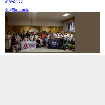
w Rybnicy.
Kraj
Ekonomia