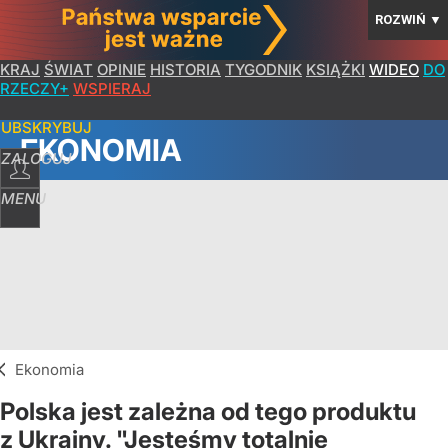
ROZWIŃ
▼
KRAJ
ŚWIAT
OPINIE
HISTORIA
TYGODNIK
KSIĄŻKI
WIDEO
DO
RZECZY+
WSPIERAJ
SUBSKRYBUJ
EKONOMIA
ZALOGUJ
MENU
Ekonomia
Polska jest zależna od tego produktu
z Ukrainy. "Jesteśmy totalnie