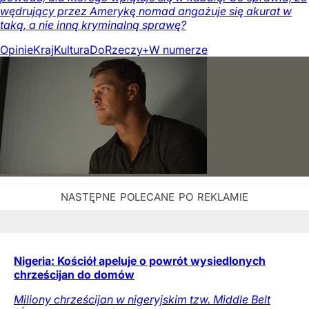
wędrujący przez Amerykę nomad angażuje się akurat w
taką, a nie inną kryminalną sprawę?
Opinie
Kraj
Kultura
DoRzeczy+
W numerze
Nigeria: Kościół apeluje o powrót wysiedlonych
chrześcijan do domów
Miliony chrześcijan w nigeryjskim tzw. Middle Belt