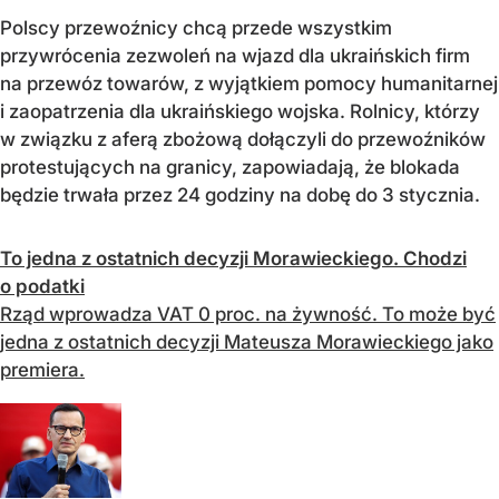
Polscy przewoźnicy chcą przede wszystkim
przywrócenia zezwoleń na wjazd dla ukraińskich firm
na przewóz towarów, z wyjątkiem pomocy humanitarnej
i zaopatrzenia dla ukraińskiego wojska. Rolnicy, którzy
w związku z aferą zbożową dołączyli do przewoźników
protestujących na granicy, zapowiadają, że blokada
będzie trwała przez 24 godziny na dobę do 3 stycznia.
To jedna z ostatnich decyzji Morawieckiego. Chodzi
o podatki
Rząd wprowadza VAT 0 proc. na żywność. To może być
jedna z ostatnich decyzji Mateusza Morawieckiego jako
premiera.