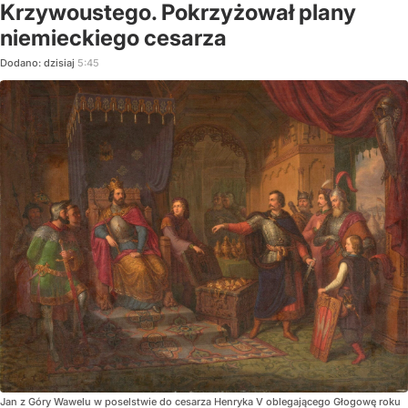
Krzywoustego. Pokrzyżował plany
niemieckiego cesarza
Dodano:
dzisiaj
5:45
Jan z Góry Wawelu w poselstwie do cesarza Henryka V oblegającego Głogowę roku