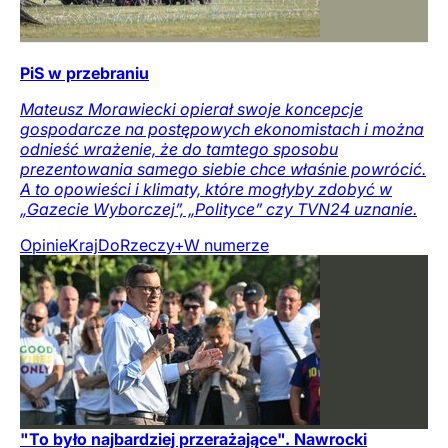
PiS w przebraniu
Mateusz Morawiecki opierał swoje koncepcje
gospodarcze na postępowych ekonomistach i można
odnieść wrażenie, że do tamtego sposobu
prezentowania samego siebie chce właśnie powrócić.
A to opowieści i klimaty, które mogłyby zdobyć w
„Gazecie Wyborczej”, „Polityce” czy TVN24 uznanie.
Opinie
Kraj
DoRzeczy+
W numerze
"To było najbardziej przerażające". Nawrocki