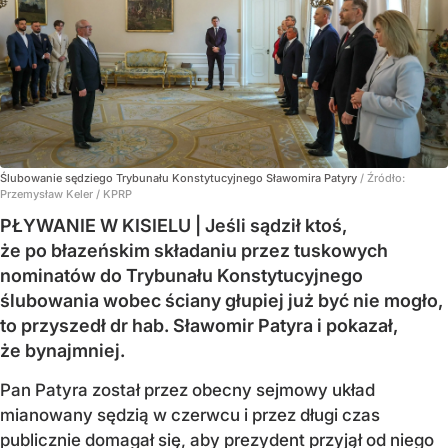
Ślubowanie sędziego Trybunału Konstytucyjnego Sławomira Patyry
/ Źródło:
Przemysław Keler / KPRP
PŁYWANIE W KISIELU | Jeśli sądził ktoś,
że po błazeńskim składaniu przez tuskowych
nominatów do Trybunału Konstytucyjnego
ślubowania wobec ściany głupiej już być nie mogło,
to przyszedł dr hab. Sławomir Patyra i pokazał,
że bynajmniej.
Pan Patyra został przez obecny sejmowy układ
mianowany sędzią w czerwcu i przez długi czas
publicznie domagał się, aby prezydent przyjął od niego