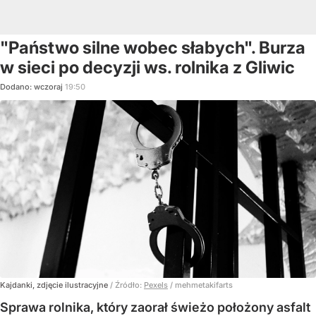
"Państwo silne wobec słabych". Burza
w sieci po decyzji ws. rolnika z Gliwic
Dodano:
wczoraj
19:50
Kajdanki, zdjęcie ilustracyjne
/ Źródło:
Pexels
/
mehmetakifarts
Sprawa rolnika, który zaorał świeżo położony asfalt