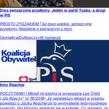
Dwa sensacyjne przełomy. Jeden w partii Tuska, a drugi
w PiS
PROSTO ZYGZAKIEM | Są dwa wielkie, sensacyjne
przełomy. Najpierw o pierwszym z nich.
Opinie
Kraj
DoRzeczy+
W numerze
Inny Reacher
POCZYTANKI | Mówił mi kiedyś w wywiadzie Lee Child
(„Do Rzeczy” nr 19/2018), że największy kłopot w pisaniu
powieści o Jacku Reacherze to wymyślenie wiarygodnego
powodu, dla którego wplątuje się w kabałę: Co sprawia, że