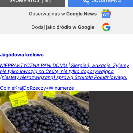
SKOMENTUJ
UDOSTĘPNIJ
19
Obserwuj nas
w
Google News
Dodaj jako
źródło w Google
Jagodowa królowa
NIEPRAKTYCZNA PANI DOMU | Sierpień, wakacje. Żyjemy
nie tylko inwazją na Ceutę, nie tylko dogorywającą
(niestety nierozwiązaną) sprawą Szpitala Południowego.
Opinie
Kraj
DoRzeczy+
W numerze