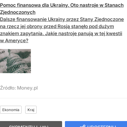
Pomoc finansowa dla Ukrainy. Oto nastroje w Stanach
Zjednoczonych
Dalsze finansowanie Ukrainy przez Stany Zjednoczone
na rzecz jej obrony przed Rosją stanęło pod dużym
znakiem zapytania. Jakie nastroje panują w tej kwestii
w Ameryce?
Źródło:
Money.pl
Ekonomia
Kraj