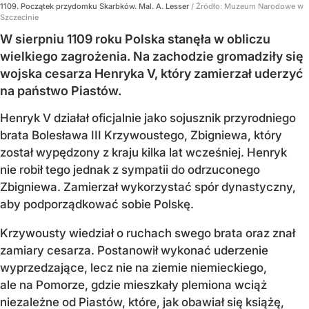
1109. Początek przydomku Skarbków. Mal. A. Lesser
/ Źródło:
Muzeum Narodowe w
Szczecinie
W sierpniu 1109 roku Polska stanęła w obliczu
wielkiego zagrożenia. Na zachodzie gromadziły się
wojska cesarza Henryka V, który zamierzał uderzyć
na państwo Piastów.
Henryk V działał oficjalnie jako sojusznik przyrodniego
brata Bolesława III Krzywoustego, Zbigniewa, który
został wypędzony z kraju kilka lat wcześniej. Henryk
nie robił tego jednak z sympatii do odrzuconego
Zbigniewa. Zamierzał wykorzystać spór dynastyczny,
aby podporządkować sobie Polskę.
Krzywousty wiedział o ruchach swego brata oraz znał
zamiary cesarza. Postanowił wykonać uderzenie
wyprzedzające, lecz nie na ziemie niemieckiego,
ale na Pomorze, gdzie mieszkały plemiona wciąż
niezależne od Piastów, które, jak obawiał się książę,