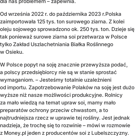
dla nas problemem – zapewnia.
Od września 2022 r. do października 2023 r.Polska
zaimportowała 125 tys. ton surowego ziarna. Z kolei
oleju sojowego sprowadzono ok. 250 tys. ton. Dzieje się
tak ponieważ surowe ziarna soi przetwarza w Polsce
tylko Zakład Uszlachetniania Białka Roślinnego
w Osieku.
W Polsce popyt na soję znacznie przewyższa podać,
a polscy przedsiębiorcy nie są w stanie sprostać
wymaganiom. – Jesteśmy totalnie uzależnieni
od importu. Zapotrzebowanie Polaków na soję jest dużo
wyższe niż nasze możliwości produkcyjne. Rolnicy
za mało wiedzą na temat upraw soi, mamy mało
preparatów ochrony przeciw chwastom, a to
najtrudniejsza rzecz w uprawie tej rośliny. Jest jednak
nadzieja, że trochę się to rozwinie – mówi w rozmowie
z Money.pl jeden z producentów soi z Lubelszczyzny.