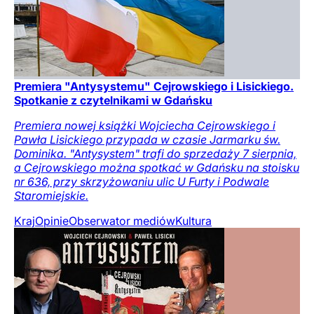
Premiera "Antysystemu" Cejrowskiego i Lisickiego.
Spotkanie z czytelnikami w Gdańsku
Premiera nowej książki Wojciecha Cejrowskiego i
Pawła Lisickiego przypada w czasie Jarmarku św.
Dominika. "Antysystem" trafi do sprzedaży 7 sierpnia,
a Cejrowskiego można spotkać w Gdańsku na stoisku
nr 636, przy skrzyżowaniu ulic U Furty i Podwale
Staromiejskie.
Kraj
Opinie
Obserwator mediów
Kultura