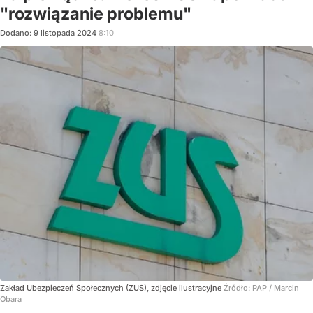
"rozwiązanie problemu"
Dodano:
9
listopada
2024
8:10
Zakład Ubezpieczeń Społecznych (ZUS), zdjęcie ilustracyjne
Źródło:
PAP
/
Marcin
Obara