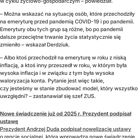
w cyklu życiowo-gospodarczym – powiedział.
– Można wskazać na sytuację osób, które przechodziły
na emeryturę przed pandemią COVID-19 i po pandemii.
Emerytury obu tych grup są różne, bo po pandemii
dalsze przeciętne trwanie życia statystycznie się
zmieniło – wskazał Derdziuk.
– Albo ktoś przechodził na emeryturę w roku z niską
inflacją, a ktoś inny przeszedł w roku, w którym była
wysoka inflacja i w związku z tym była wysoka
waloryzacja konta. Pytanie jest więc takie,
czy jesteśmy w stanie zbudować model, który wszystko
uwzględni? – zastanawiał się szef ZUS.
Nowe świadczenie już od 2025 r. Prezydent podpisał
ustawę
Prezydent Andrzej Duda podpisał nowelizację ustawy
o rencie socjalnej, która wprowadza nowe świadczenie