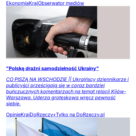
Ekonomia
Kraj
Obserwator mediów
"Polskę drażni samodzielność Ukrainy"
CO PISZĄ NA WSCHODZIE || Ukraińscy dziennikarze i
publicyści prześcigają się w coraz bardziej
buńczucznych komentarzach na temat relacji Kijów-
Warszawa. Uderza groteskowa wręcz pewność
siebie.
Opinie
Kraj
DoRzeczy+
Tylko na DoRzeczy.pl