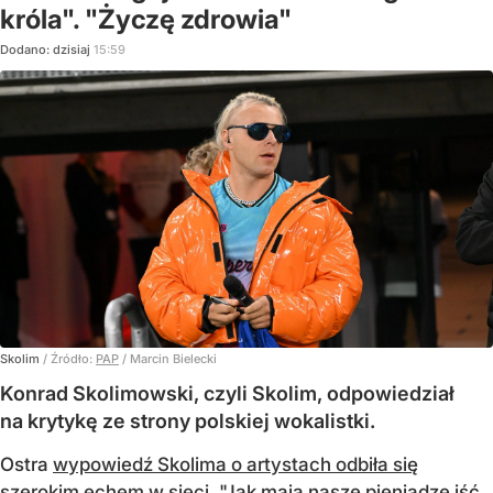
króla". "Życzę zdrowia"
Dodano:
dzisiaj
15:59
Skolim
/ Źródło:
PAP
/
Marcin Bielecki
Konrad Skolimowski, czyli Skolim, odpowiedział
na krytykę ze strony polskiej wokalistki.
Ostra
wypowiedź Skolima o artystach odbiła się
szerokim echem w sieci
. "Jak mają nasze pieniądze iść,