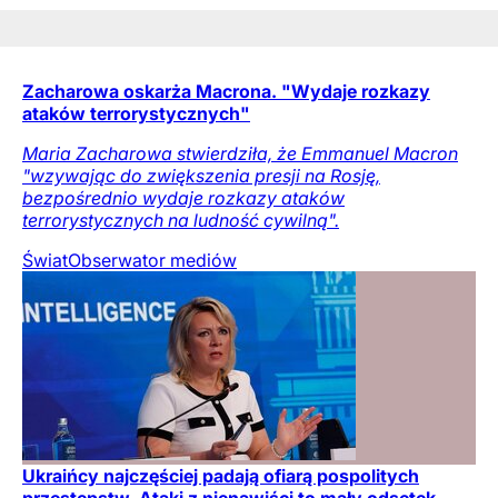
Zacharowa oskarża Macrona. "Wydaje rozkazy
ataków terrorystycznych"
Maria Zacharowa stwierdziła, że Emmanuel Macron
"wzywając do zwiększenia presji na Rosję,
bezpośrednio wydaje rozkazy ataków
terrorystycznych na ludność cywilną".
Świat
Obserwator mediów
Ukraińcy najczęściej padają ofiarą pospolitych