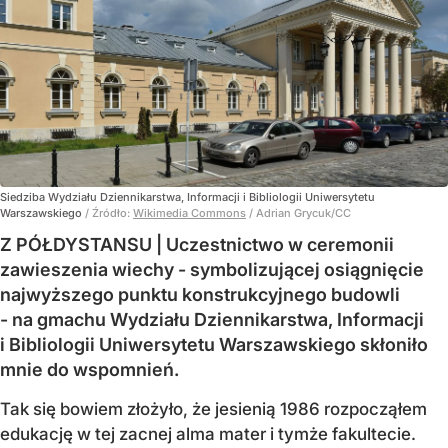
Siedziba Wydziału Dziennikarstwa, Informacji i Bibliologii Uniwersytetu
Warszawskiego
/ Źródło:
Wikimedia Commons
/
Adrian Grycuk/CC
Z PÓŁDYSTANSU | Uczestnictwo w ceremonii
zawieszenia wiechy - symbolizującej osiągnięcie
najwyższego punktu konstrukcyjnego budowli
- na gmachu Wydziału Dziennikarstwa, Informacji
i Bibliologii Uniwersytetu Warszawskiego skłoniło
mnie do wspomnień.
Tak się bowiem złożyło, że jesienią 1986 rozpocząłem
edukację w tej zacnej alma mater i tymże fakultecie.