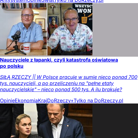
Antysystem
Opinie
Świat
Tylko na DoRzeczy.pl
Nauczyciele z łapanki, czyli katastrofa oświatowa
po polsku
SIŁĄ RZECZY || W Polsce pracuje w sumie nieco ponad 700
tys. nauczycieli, a po przeliczeniu na "pełne etaty
nauczycielskie" – nieco ponad 500 tys. A ilu brakuje?
Opinie
Ekonomia
Kraj
DoRzeczy+
Tylko na DoRzeczy.pl