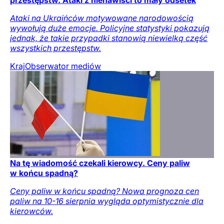
przestępstw. Ataki z nienawiści to mały odsetek
Ataki na Ukraińców motywowane narodowością
wywołują duże emocje. Policyjne statystyki pokazują
jednak, że takie przypadki stanowią niewielką część
wszystkich przestępstw.
Kraj
Obserwator mediów
Na tę wiadomość czekali kierowcy. Ceny paliw
w końcu spadną?
Ceny paliw w końcu spadną? Nowa prognoza cen
paliw na 10-16 sierpnia wygląda optymistycznie dla
kierowców.