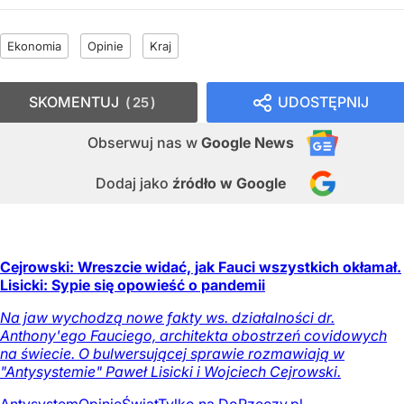
Ekonomia
Opinie
Kraj
SKOMENTUJ
UDOSTĘPNIJ
25
Obserwuj nas
w
Google News
Dodaj jako
źródło w Google
Cejrowski: Wreszcie widać, jak Fauci wszystkich okłamał.
Lisicki: Sypie się opowieść o pandemii
Na jaw wychodzą nowe fakty ws. działalności dr.
Anthony'ego Fauciego, architekta obostrzeń covidowych
na świecie. O bulwersującej sprawie rozmawiają w
"Antysystemie" Paweł Lisicki i Wojciech Cejrowski.