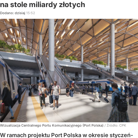
na stole miliardy złotych
Dodano:
dzisiaj
15:52
Wizualizacja Centralnego Portu Komunikacyjnego (Port Polska)
/ Źródło:
CPK
W ramach projektu Port Polska w okresie styczeń-