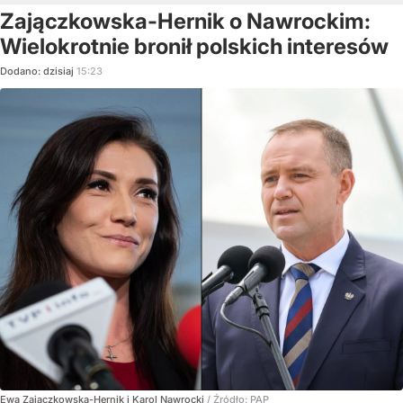
Zajączkowska-Hernik o Nawrockim:
Wielokrotnie bronił polskich interesów
Dodano:
dzisiaj
15:23
Ewa Zajączkowska-Hernik i Karol Nawrocki
/ Źródło:
PAP