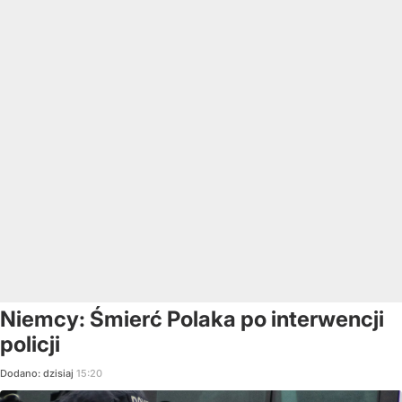
Niemcy: Śmierć Polaka po interwencji
policji
Dodano:
dzisiaj
15:20