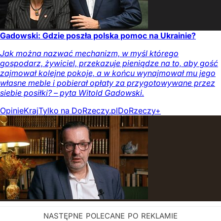
Gadowski: Gdzie poszła polska pomoc na Ukrainie?
Jak można nazwać mechanizm, w myśl którego
gospodarz, żywiciel, przekazuje pieniądze na to, aby gość
zajmował kolejne pokoje, a w końcu wynajmował mu jego
własne meble i pobierał opłaty za przygotowywane przez
siebie posiłki? – pyta Witold Gadowski.
Opinie
Kraj
Tylko na DoRzeczy.pl
DoRzeczy+