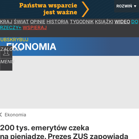
ROZWIŃ
▼
KRAJ
ŚWIAT
OPINIE
HISTORIA
TYGODNIK
KSIĄŻKI
WIDEO
DO
RZECZY+
WSPIERAJ
SUBSKRYBUJ
EKONOMIA
ZALOGUJ
MENU
Ekonomia
200 tys. emerytów czeka
na pieniądze. Prezes ZUS zapowiada