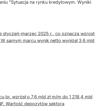
niu "Sytuacja na rynku kredytowym. Wyniki
ie styczeń-marzec 2025 r., co oznacza wzrost
). W samym marcu wynik netto wyniósł 3,6 mld
 br. wzrósł o 7,6 mld zł m/m do 1 218,4 mld
 KNF. Wartość depozytów sektora