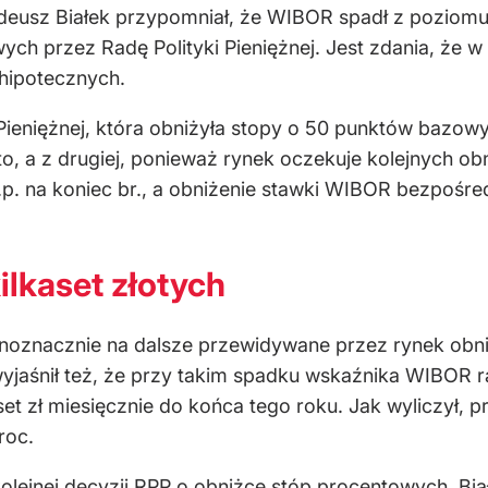
eusz Białek przypomniał, że WIBOR spadł z poziomu
ch przez Radę Polityki Pieniężnej. Jest zdania, że 
 hipotecznych.
i Pieniężnej, która obniżyła stopy o 50 punktów bazow
ęto, a z drugiej, ponieważ rynek oczekuje kolejnych 
p.p. na koniec br., a obniżenie stawki WIBOR bezpośre
ilkaset złotych
dnoznacznie na dalsze przewidywane przez rynek obn
 wyjaśnił też, że przy takim spadku wskaźnika WIBOR
aset zł miesięcznie do końca tego roku. Jak wyliczył,
roc.
lejnej decyzji RPP o obniżce stóp procentowych, Białe