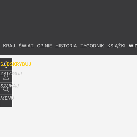
Udostępnij
0
Skomentuj
KRAJ
ŚWIAT
OPINIE
HISTORIA
TYGODNIK
KSIĄŻKI
WI
SUBSKRYBUJ
ZALOGUJ
SZUKAJ
MENU