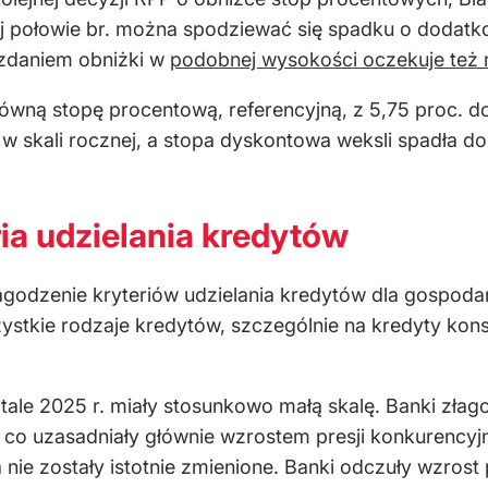
ej połowie br. można spodziewać się spadku o doda
 zdaniem obniżki w
podobnej wysokości oczekuje też 
ówną stopę procentową, referencyjną, z 5,75 proc. d
w skali rocznej, a stopa dyskontowa weksli spadła do
ia udzielania kredytów
agodzenie kryteriów udzielania kredytów dla gospodar
ystkie rodzaje kredytów, szczególnie na kredyty ko
tale 2025 r. miały stosunkowo małą skalę. Banki złago
 co uzasadniały głównie wzrostem presji konkurency
a nie zostały istotnie zmienione. Banki odczuły wzros