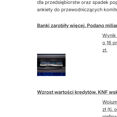
dla przedsiębiorstw oraz spadek po
ankiety do przewodniczących komite
Banki zarobiły więcej. Podano mili
Wynik 
o 16 p
zł.
Wzrost wartości kredytów. KNF wsk
Wolume
zł (tj
niefin