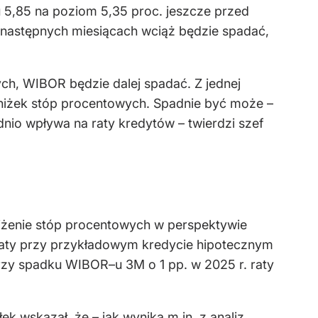
 5,85 na poziom 5,35 proc. jeszcze przed
w następnych miesiącach wciąż będzie spadać,
ych, WIBOR będzie dalej spadać. Z jednej
obniżek stóp procentowych. Spadnie być może –
dnio wpływa na raty kredytów – twierdzi szef
iżenie stóp procentowych w perspektywie
 raty przy przykładowym kredycie hipotecznym
 przy spadku WIBOR–u 3M o 1 pp. w 2025 r. raty
k wskazał, że – jak wynika m.in. z analiz