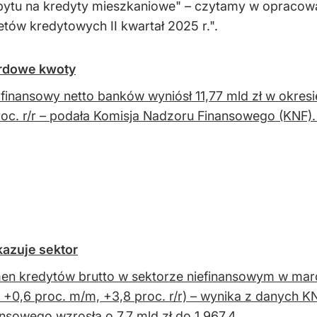
pytu na kredyty mieszkaniowe" – czytamy w opracowa
tów kredytowych II kwartał 2025 r.".
ardowe kwoty
finansowy netto banków wyniósł 11,77 mld zł w okres
roc. r/r – podała Komisja Nadzoru Finansowego (KNF
azuje sektor
n kredytów brutto w sektorze niefinansowym w marcu
. o +0,6 proc. m/m, +3,8 proc. r/r) – wynika z danych
ansowego wzrosła o 7,7 mld zł do 1 967,4...