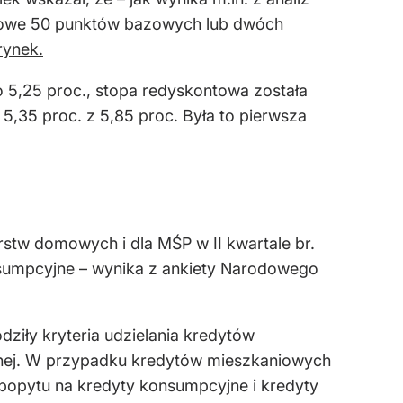
tkowe 50 punktów bazowych lub dwóch
rynek.
o 5,25 proc., stopa redyskontowa została
 5,35 proc. z 5,85 proc. Była to pierwsza
stw domowych i dla MŚP w II kwartale br.
nsumpcyjne – wynika z ankiety Narodowego
dziły kryteria udzielania kredytów
jnej. W przypadku kredytów mieszkaniowych
t popytu na kredyty konsumpcyjne i kredyty