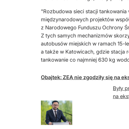
"Rozbudowa sieci stacji tankowania
międzynarodowych projektów współf
z Narodowego Funduszu Ochrony Środ
Z tych samych mechanizmów skorzyst
autobusów miejskich w ramach 15-let
a także w Katowicach, gdzie stacja
tankowanie co najmniej 630 kg wodo
Obajtek: ZEA nie zgodziły się na e
Były p
na eks