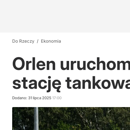
Do Rzeczy
/
Ekonomia
Orlen uruchom
stację tankow
Dodano:
31
lipca
2025
17:00