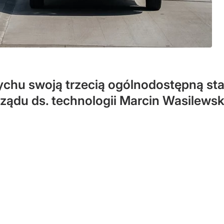
ychu swoją trzecią ogólnodostępną st
ądu ds. technologii Marcin Wasilewsk