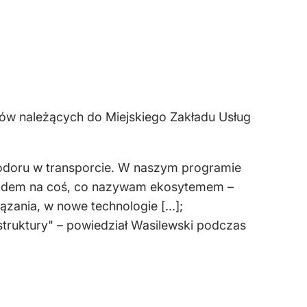
usów należących do Miejskiego Zakładu Usług
wodoru w transporcie. W naszym programie
st dowodem na coś, co nazywam ekosytemem –
zania, w nowe technologie [...];
struktury" – powiedział Wasilewski podczas