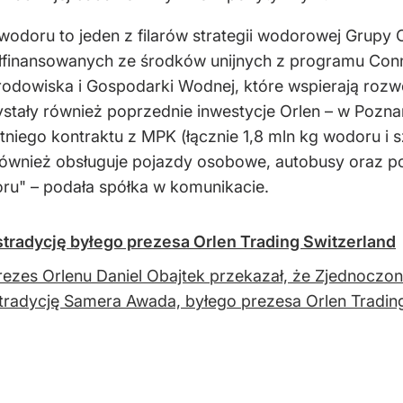
 wodoru to jeden z filarów strategii wodorowej Grupy
inansowanych ze środków unijnych z programu Connec
owiska i Gospodarki Wodnej, które wspierają rozwój
ały również poprzednie inwestycje Orlen – w Poznan
niego kontraktu z MPK (łącznie 1,8 mln kg wodoru i s
 również obsługuje pojazdy osobowe, autobusy oraz 
ru" – podała spółka w komunikacie.
kstradycję byłego prezesa Orlen Trading Switzerland
rezes Orlenu Daniel Obajtek przekazał, że Zjednoczone
tradycję Samera Awada, byłego prezesa Orlen Trading