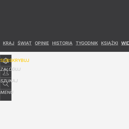
Udostępnij
2
Skomentuj
KRAJ
ŚWIAT
OPINIE
HISTORIA
TYGODNIK
KSIĄŻKI
WI
SUBSKRYBUJ
ZALOGUJ
SZUKAJ
MENU