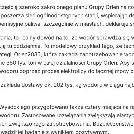
częścią szeroko zakrojonego planu Grupy Orlen na r
poszerza sieć ogólnodostępnych stacji, wspierając d
misyjne paliwa, szczególnie w miastach, deklaruje s
owania, to realny dowód na to, że wodór sprawdza się 
ą tu codziennie. To modelowy przykład tego, że tech
ategii Orlen2035, która zakłada zapotrzebowanie wodo
ie 350 tys. ton w całej działalności Grupy Orlen. Aby
 wodoru poprzez proces elektrolizy do łącznej mocy o
kłada dostawy ok. 202 tys. kg wodoru w ciągu najbli
l. Wysockiego przygotowano także cztery miejsca na
wodoru. Zastosowane rozwiązania zwiększają elastyc
esach zwiększonego zapotrzebowania. Bezpieczeństwo 
wadził jej badanie z wynikiem pozytywnym.