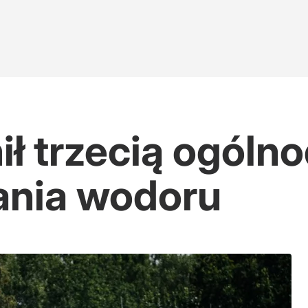
ił trzecią ogóln
ania wodoru