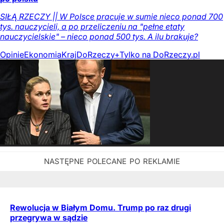
SIŁĄ RZECZY || W Polsce pracuje w sumie nieco ponad 700
tys. nauczycieli, a po przeliczeniu na "pełne etaty
nauczycielskie" – nieco ponad 500 tys. A ilu brakuje?
Opinie
Ekonomia
Kraj
DoRzeczy+
Tylko na DoRzeczy.pl
Rewolucja w Białym Domu. Trump po raz drugi
przegrywa w sądzie