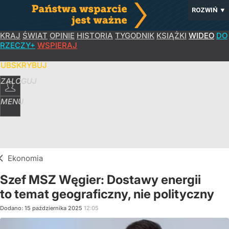
ROZWIŃ
▼
KRAJ
ŚWIAT
OPINIE
HISTORIA
TYGODNIK
KSIĄŻKI
WIDEO
DO
RZECZY+
WSPIERAJ
SUBSKRYBUJ
ZALOGUJ
MENU
Ekonomia
Szef MSZ Węgier: Dostawy energii
to temat geograficzny, nie polityczny
Dodano:
15
października
2025
12:05