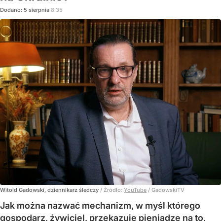
Dodano:
5
sierpnia
8:35
Witold Gadowski, dziennikarz śledczy
/ Źródło:
YouTube
/
GadowskiTV
Jak można nazwać mechanizm, w myśl którego
gospodarz, żywiciel, przekazuje pieniądze na to,