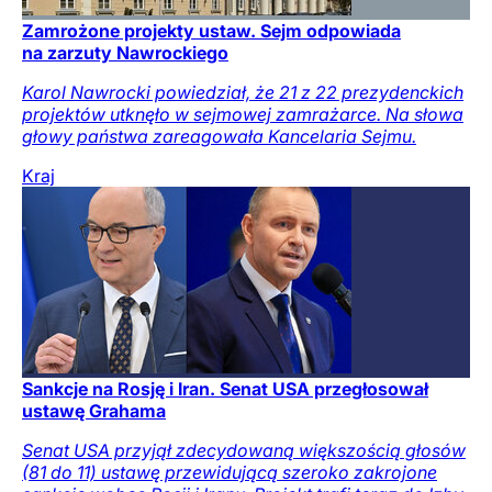
Zamrożone projekty ustaw. Sejm odpowiada
na zarzuty Nawrockiego
Karol Nawrocki powiedział, że 21 z 22 prezydenckich
projektów utknęło w sejmowej zamrażarce. Na słowa
głowy państwa zareagowała Kancelaria Sejmu.
Kraj
Sankcje na Rosję i Iran. Senat USA przegłosował
ustawę Grahama
Senat USA przyjął zdecydowaną większością głosów
(81 do 11) ustawę przewidującą szeroko zakrojone