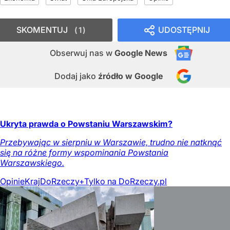
SKOMENTUJ
UDOSTĘPNIJ
1
Obserwuj nas
w
Google News
Dodaj jako
źródło w Google
Ukryta prawda o Powstaniu Warszawskim?
Przebywając w sierpniu w Warszawie, trudno nie natknąć
się na różne formy wspominania Powstania
Warszawskiego.
Opinie
Kraj
DoRzeczy+
Tylko na DoRzeczy.pl