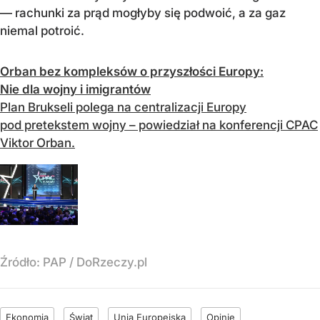
— rachunki za prąd mogłyby się podwoić, a za gaz
niemal potroić.
Orban bez kompleksów o przyszłości Europy:
Nie dla wojny i imigrantów
Plan Brukseli polega na centralizacji Europy
pod pretekstem wojny – powiedział na konferencji CPAC
Viktor Orban.
Źródło:
PAP
/
DoRzeczy.pl
Ekonomia
Świat
Unia Europejska
Opinie