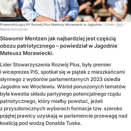
Przewodniczący KP Rozwój Plus Mateusz Morawiecki w Jagodnie
/ Źródło:
PAP
/
Maciej Kulczyński
Sławomir Mentzen jak najbardziej jest częścią
obozu patriotycznego – powiedział w Jagodnie
Mateusz Morawiecki.
Lider Stowarzyszenia Rozwój Plus, były premier
i wiceprezes PiS, spotkał się w piątek z mieszkańcami
słynnego z wyborów parlamentarnych 2023 osiedla
Jagodno we Wrocławiu. Wśród poruszonych tematów
była kwestia składu partyjnego potencjalnego rządu
patriotycznego, który miałby powstać, jeżeli
z przyszłorocznych wyborach formacje tzw. szeroko
pojętej prawicy uzyskają w parlamencie przewagę nad
koalicją pod wodzą Donalda Tuska.