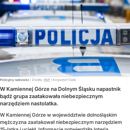
Policyjny radiowóz
/ Źródło:
PAP
/
Krzysztof Ćwik
W Kamiennej Górze na Dolnym Śląsku napastnik
bądź grupa zaatakowała niebezpiecznym
narzędziem nastolatka.
W Kamiennej Górze w województwie dolnośląskim
mężczyzna zaatakował niebezpiecznym narzędziem
15-latka i uciekł. Informację potwierdziła Interia.