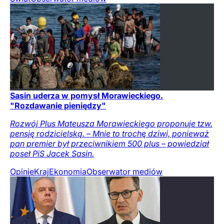
Sasin uderza w pomysł Morawieckiego.
"Rozdawanie pieniędzy"
Rozwój Plus Mateusza Morawieckiego proponuje tzw.
pensję rodzicielską. – Mnie to trochę dziwi, ponieważ
pan premier był przeciwnikiem 500 plus – powiedział
poseł PiS Jacek Sasin.
Opinie
Kraj
Ekonomia
Obserwator mediów