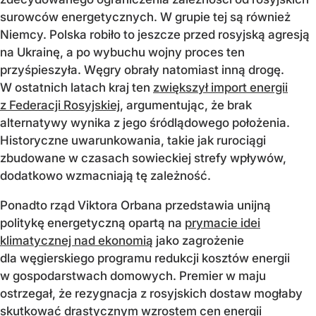
surowców energetycznych. W grupie tej są również
Niemcy. Polska robiło to jeszcze przed rosyjską agresją
na Ukrainę, a po wybuchu wojny proces ten
przyśpieszyła. Węgry obrały natomiast inną drogę.
W ostatnich latach kraj ten
zwiększył import energii
z Federacji Rosyjskiej
, argumentując, że brak
alternatywy wynika z jego śródlądowego położenia.
Historyczne uwarunkowania, takie jak rurociągi
zbudowane w czasach sowieckiej strefy wpływów,
dodatkowo wzmacniają tę zależność.
Ponadto rząd Viktora Orbana przedstawia unijną
politykę energetyczną opartą na
prymacie idei
klimatycznej nad ekonomią
jako zagrożenie
dla węgierskiego programu redukcji kosztów energii
w gospodarstwach domowych. Premier w maju
ostrzegał, że rezygnacja z rosyjskich dostaw mogłaby
skutkować drastycznym wzrostem cen energii