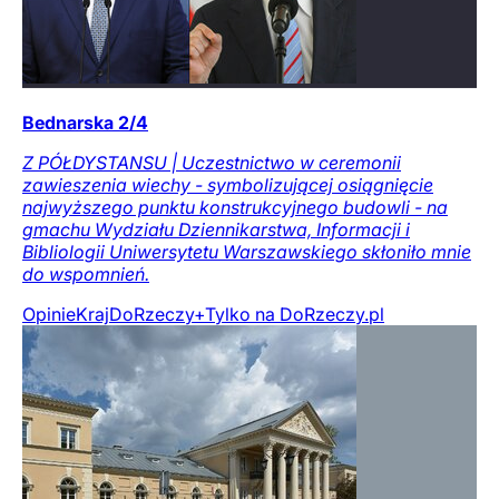
Bednarska 2/4
Z PÓŁDYSTANSU | Uczestnictwo w ceremonii
zawieszenia wiechy - symbolizującej osiągnięcie
najwyższego punktu konstrukcyjnego budowli - na
gmachu Wydziału Dziennikarstwa, Informacji i
Bibliologii Uniwersytetu Warszawskiego skłoniło mnie
do wspomnień.
Opinie
Kraj
DoRzeczy+
Tylko na DoRzeczy.pl