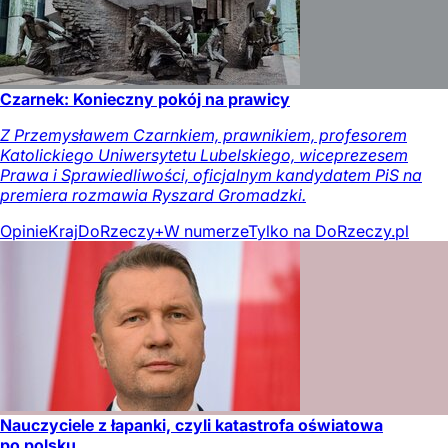
Czarnek: Konieczny pokój na prawicy
Z Przemysławem Czarnkiem, prawnikiem, profesorem
Katolickiego Uniwersytetu Lubelskiego, wiceprezesem
Prawa i Sprawiedliwości, oficjalnym kandydatem PiS na
premiera rozmawia Ryszard Gromadzki.
Opinie
Kraj
DoRzeczy+
W numerze
Tylko na DoRzeczy.pl
Nauczyciele z łapanki, czyli katastrofa oświatowa
po polsku