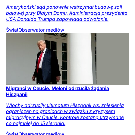
Amerykański sąd ponownie wstrzymał budowę sali
balowej przy Białym Domu. Administracja prezydenta
USA Donalda Trumpa zapowiada odwołanie.
Świat
Obserwator mediów
Migranci w Ceucie. Meloni odrzuciła żądania
Hiszpanii
Włochy odrzuciły ultimatum Hiszpanii ws. zniesienia
ograniczeń na granicach w związku z kryzysem
migracyjnym w Ceucie. Kontrole zostaną utrzymane
co najmniej do 15 sierpnia.
Świat
Obserwator mediów