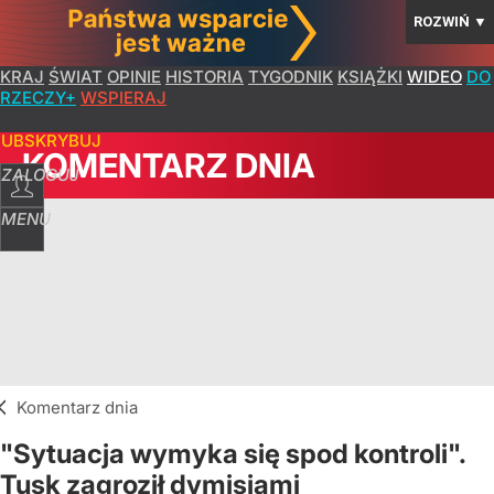
ROZWIŃ
▼
KRAJ
ŚWIAT
OPINIE
HISTORIA
TYGODNIK
KSIĄŻKI
WIDEO
DO
RZECZY+
WSPIERAJ
SUBSKRYBUJ
KOMENTARZ DNIA
ZALOGUJ
MENU
Komentarz dnia
"Sytuacja wymyka się spod kontroli".
Tusk zagroził dymisjami