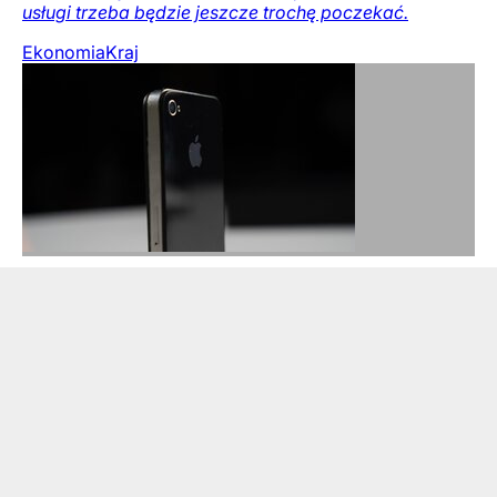
usługi trzeba będzie jeszcze trochę poczekać.
Ekonomia
Kraj