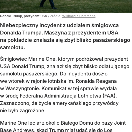
Donald Trump, prezydent USA
/ Źródło:
Wikimedia Commons
Niebezpieczny incydent z udziałem śmigłowca
Donalda Trumpa. Maszyna z prezydentem USA
na pokładzie znalazła się zbyt blisko pasażerskiego
samolotu.
Śmigłowiec Marine One, którym podróżował prezydent
USA Donald Trump, znalazł się zbyt blisko odlatującego
samolotu pasażerskiego. Do incydentu doszło
we wtorek w rejonie lotniska im. Ronalda Reagana
w Waszyngtonie. Komunikat w tej sprawie wydała
w środę Federalna Administracja Lotnictwa (FAA).
Zaznaczono, że życie amerykańskiego przywódcy
nie było zagrożone.
Marine One leciał z okolic Białego Domu do bazy Joint
Base Andrews, skąd Trump miał udać się do Los