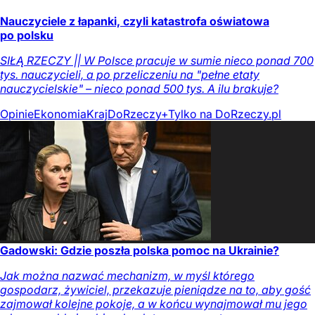
Nauczyciele z łapanki, czyli katastrofa oświatowa
po polsku
SIŁĄ RZECZY || W Polsce pracuje w sumie nieco ponad 700
tys. nauczycieli, a po przeliczeniu na "pełne etaty
nauczycielskie" – nieco ponad 500 tys. A ilu brakuje?
Opinie
Ekonomia
Kraj
DoRzeczy+
Tylko na DoRzeczy.pl
Gadowski: Gdzie poszła polska pomoc na Ukrainie?
Jak można nazwać mechanizm, w myśl którego
gospodarz, żywiciel, przekazuje pieniądze na to, aby gość
zajmował kolejne pokoje, a w końcu wynajmował mu jego