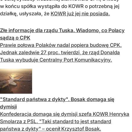
w końcu spółka wystąpiła do KOWR o potrzebną jej
działkę, usłyszała, że
KOWR już jej nie posiada.
Złe informacje dla rządu Tuska. Wiadomo, co Polacy
sądzą o CPK
Prawie połowa Polaków nadal popiera budowę CPK.
Jednak zaledwie 27 proc. twierdzi, że rząd Donalda
Tuska wybuduje Centralny Port Komunikacyjny.
"Standard państwa z dykty". Bosak domaga się
dymisji
Konfederacja domaga się dymisji szefa KOWR Henryka
Smolarza z PSL. "Taki standard to jest standard
państwa z dykty" – ocenił Krzysztof Bosak.