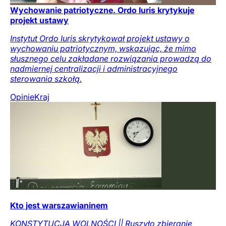
Wychowanie patriotyczne. Ordo Iuris krytykuje
projekt ustawy
Instytut Ordo Iuris skrytykował projekt ustawy o
wychowaniu patriotycznym, wskazując, że mimo
słusznego celu zakładane rozwiązania prowadzą do
nadmiernej centralizacji i administracyjnego
sterowania szkołą.
Opinie
Kraj
Kto jest warszawianinem
KONSTYTUCJA WOLNOŚCI || Ruszyło zbieranie