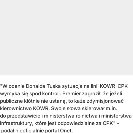
"W ocenie Donalda Tuska sytuacja na linii KOWR-CPK
wymyka si
ę spod kontroli. Premier zagroził, że jeżeli
publiczne kł
ótnie nie ustan
ą, to każe zdymisjonować
kierownictwo KOWR. Swoje słowa skierował m.in.
do przedstawicieli ministerstwa rolnictwa i ministerstwa
infrastruktury, kt
óre jest odpowiedzialne za CPK" –
podał nieoficjalnie portal Onet.