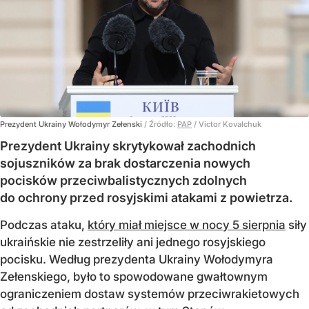
Prezydent Ukrainy Wołodymyr Zełenski
/ Źródło:
PAP
/
Victor Kovalchuk
Prezydent Ukrainy skrytykował zachodnich
sojuszników za brak dostarczenia nowych
pocisków przeciwbalistycznych zdolnych
do ochrony przed rosyjskimi atakami z powietrza.
Podczas ataku,
który miał miejsce w nocy 5 sierpnia
siły
ukraińskie nie zestrzeliły ani jednego rosyjskiego
pocisku. Według prezydenta Ukrainy Wołodymyra
Zełenskiego, było to spowodowane gwałtownym
ograniczeniem dostaw systemów przeciwrakietowych