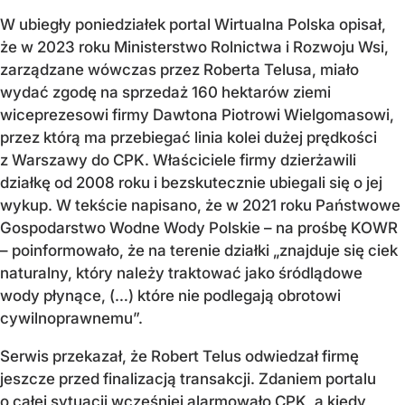
W ubiegły poniedziałek portal Wirtualna Polska opisał,
że w 2023 roku Ministerstwo Rolnictwa i Rozwoju Wsi,
zarządzane wówczas przez Roberta Telusa, miało
wydać zgodę na sprzedaż 160 hektarów ziemi
wiceprezesowi firmy Dawtona Piotrowi Wielgomasowi,
przez którą ma przebiegać linia kolei dużej prędkości
z Warszawy do CPK. Właściciele firmy dzierżawili
działkę od 2008 roku i bezskutecznie ubiegali się o jej
wykup. W tekście napisano, że w 2021 roku Państwowe
Gospodarstwo Wodne Wody Polskie – na prośbę KOWR
– poinformowało, że na terenie działki „znajduje się ciek
naturalny, który należy traktować jako śródlądowe
wody płynące, (…) które nie podlegają obrotowi
cywilnoprawnemu”.
Serwis przekazał, że Robert Telus odwiedzał firmę
jeszcze przed finalizacją transakcji. Zdaniem portalu
o całej sytuacji wcześniej alarmowało CPK, a kiedy