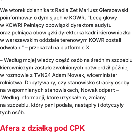
We wtorek dziennikarz Radia Zet Mariusz Gierszewski
poinformował o dymisjach w KOWR. "Lecą głowy
w KOWR! Pełniący obowiązki dyrektora audytu
oraz pełniąca obowiązki dyrektorka kadr i kierowniczka
w warszawskim oddziale terenowym KOWR zostali
odwołani" – przekazał na platformie X.
– Wed
ług mojej wiedzy część os
ób na
średnim szczeblu
kierowniczym zostało zwolnionych
potwierdzi
ł p
ó
źniej
w rozmowie z TVN24 Adam Nowak, wiceminister
rolnictwa. Dopytywany, czy stanowisko straciły osoby
na wspomnianych stanowiskach, Nowak odparł: –
Według informacji, kt
óre uzyska
łem, zmiany
na szczeblu, kt
óry pani poda
ła, nastąpiły i dotyczyły
tych os
ób.
Afera z działką pod CPK