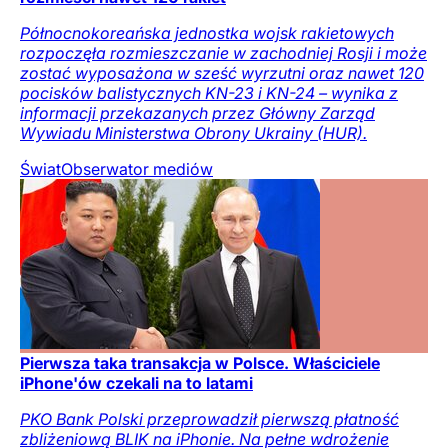
Północnokoreańska jednostka wojsk rakietowych
rozpoczęła rozmieszczanie w zachodniej Rosji i może
zostać wyposażona w sześć wyrzutni oraz nawet 120
pocisków balistycznych KN-23 i KN-24 – wynika z
informacji przekazanych przez Główny Zarząd
Wywiadu Ministerstwa Obrony Ukrainy (HUR).
Świat
Obserwator mediów
Pierwsza taka transakcja w Polsce. Właściciele
iPhone'ów czekali na to latami
PKO Bank Polski przeprowadził pierwszą płatność
zbliżeniową BLIK na iPhonie. Na pełne wdrożenie