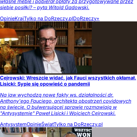
własne meble i pobierał opłaty za przygotowywane przez
siebie posiłki? – pyta Witold Gadowski.
Opinie
Kraj
Tylko na DoRzeczy.pl
DoRzeczy+
Cejrowski: Wreszcie widać, jak Fauci wszystkich okłamał.
Lisicki: Sypie się opowieść o pandemii
Na jaw wychodzą nowe fakty ws. działalności dr.
Anthony'ego Fauciego, architekta obostrzeń covidowych
na świecie. O bulwersującej sprawie rozmawiają w
"Antysystemie" Paweł Lisicki i Wojciech Cejrowski.
Antysystem
Opinie
Świat
Tylko na DoRzeczy.pl