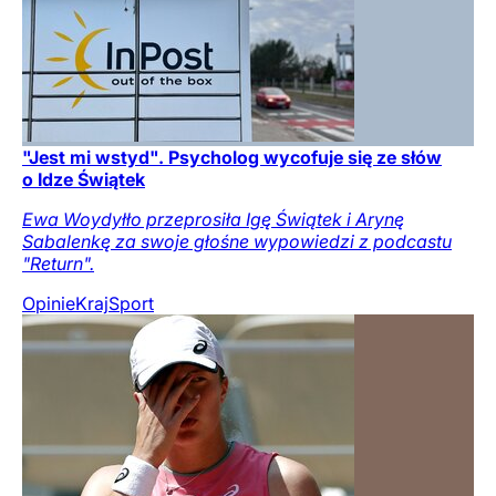
"Jest mi wstyd". Psycholog wycofuje się ze słów
o Idze Świątek
Ewa Woydyłło przeprosiła Igę Świątek i Arynę
Sabalenkę za swoje głośne wypowiedzi z podcastu
"Return".
Opinie
Kraj
Sport