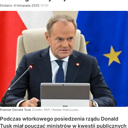
Dodano:
4
listopada
2025
19:02
Premier Donald Tusk
Źródło:
PAP
/
Radek Pietruszka
Podczas wtorkowego posiedzenia rządu Donald
Tusk miał pouczać ministrów w kwestii publicznych