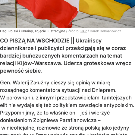
Flagi Polski i Ukrainy, zdjęcie ilustracyjne
/ Źródło:
PAP
/
Darek Delmanowicz
CO PISZĄ NA WSCHODZIE || Ukraińscy
dziennikarze i publicyści prześcigają się w coraz
bardziej buńczucznych komentarzach na temat
relacji Kijów-Warszawa. Uderza groteskowa wręcz
pewność siebie.
Gen. Walerij Załużny cieszy się opinią w miarę
rozsądnego komentatora sytuacji nad Dnieprem.
W porównaniu z innymi przedstawicielami tamtejszych
elit nie wydaje się też politykiem zawzięcie antypolskim.
Przypomnijmy, że to właśnie on – jeśli wierzyć
doniesieniom Zbigniewa Parafianowicza –
w nieoficjalnej rozmowie ze stroną polską jako jedyny