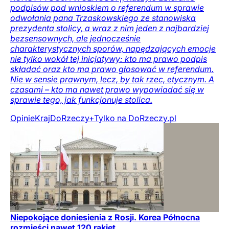
podpisów pod wnioskiem o referendum w sprawie
odwołania pana Trzaskowskiego ze stanowiska
prezydenta stolicy, a wraz z nim jeden z najbardziej
bezsensownych, ale jednocześnie
charakterystycznych sporów, napędzających emocje
nie tylko wokół tej inicjatywy: kto ma prawo podpis
składać oraz kto ma prawo głosować w referendum.
Nie w sensie prawnym, lecz, by tak rzec, etycznym. A
czasami – kto ma nawet prawo wypowiadać się w
sprawie tego, jak funkcjonuje stolica.
Opinie
Kraj
DoRzeczy+
Tylko na DoRzeczy.pl
Niepokojące doniesienia z Rosji. Korea Północna
rozmieści nawet 120 rakiet