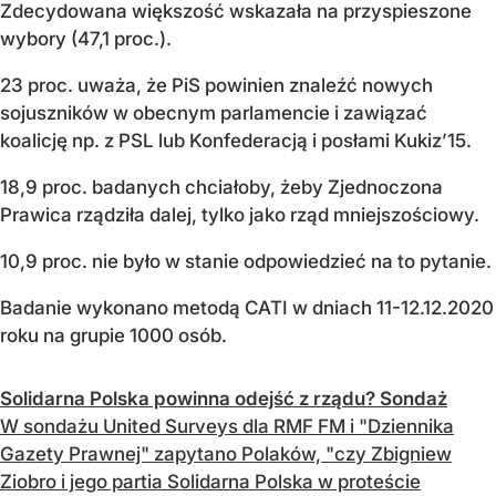
Zdecydowana większość wskazała na przyspieszone
wybory (47,1 proc.).
23 proc. uważa, że PiS powinien znaleźć nowych
sojuszników w obecnym parlamencie i zawiązać
koalicję np. z PSL lub Konfederacją i posłami Kukiz’15.
18,9 proc. badanych chciałoby, żeby Zjednoczona
Prawica rządziła dalej, tylko jako rząd mniejszościowy.
10,9 proc. nie było w stanie odpowiedzieć na to pytanie.
Badanie wykonano metodą CATI w dniach 11-12.12.2020
roku na grupie 1000 osób.
Solidarna Polska powinna odejść z rządu? Sondaż
W sondażu United Surveys dla RMF FM i "Dziennika
Gazety Prawnej" zapytano Polaków, "czy Zbigniew
Ziobro i jego partia Solidarna Polska w proteście