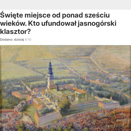
Święte miejsce od ponad sześciu
wieków. Kto ufundował jasnogórski
klasztor?
Dodano:
dzisiaj
6:10