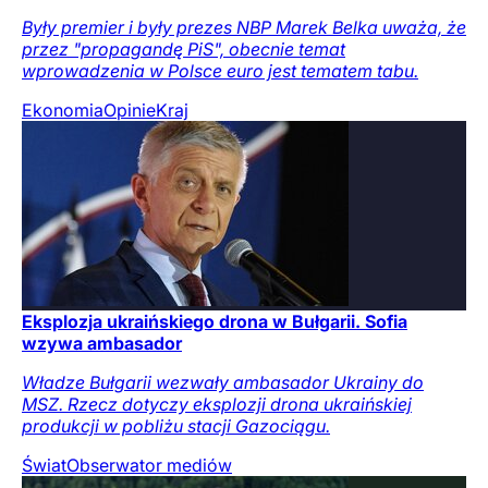
Były premier i były prezes NBP Marek Belka uważa, że
przez "propagandę PiS", obecnie temat
wprowadzenia w Polsce euro jest tematem tabu.
Ekonomia
Opinie
Kraj
Eksplozja ukraińskiego drona w Bułgarii. Sofia
wzywa ambasador
Władze Bułgarii wezwały ambasador Ukrainy do
MSZ. Rzecz dotyczy eksplozji drona ukraińskiej
produkcji w pobliżu stacji Gazociągu.
Świat
Obserwator mediów