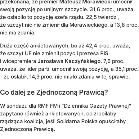
przekonana, że premier
Mateusz Morawiecki
umocnił
swoją pozycję po unijnym szczycie. 31,6 proc., uważa,
że osłabiło to pozycję szefa rządu. 22,5 twierdzi,
że szczyt nic nie zmienił dla Morawieckiego, a 13,8 proc.
nie ma zdania.
Duża część ankietowanych, bo aż 42,4 proc. uważa,
że szczyt UE nie zmienił pozycji prezesa PiS
i wicepremiera
Jarosława Kaczyńskiego
. 7,6 proc.
uważa, że lider partii umocnił swoją pozycję, a 35,1 proc.
- że osłabił. 14,9 proc. nie miało zdania w tej sprawie.
Co dalej ze Zjednoczoną Prawicą?
W sondażu dla RMF FM i "Dziennika Gazety Prawnej"
zapytano również ankietowanych, co zrobiłaby
rządząca koalicja, jeśli Solidarna Polska opuściłaby
Zjednoczoną Prawicę.