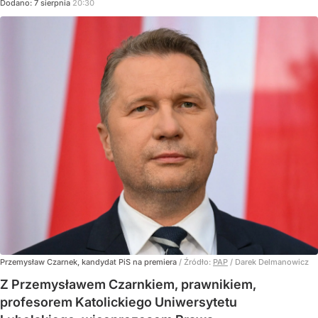
Dodano:
7
sierpnia
20:30
Przemysław Czarnek, kandydat PiS na premiera
/ Źródło:
PAP
/
Darek Delmanowicz
Z Przemysławem Czarnkiem, prawnikiem,
profesorem Katolickiego Uniwersytetu