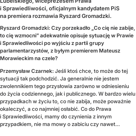
Lubelskiego, wiceprezesem Prawa
i Sprawiedliwości, oficjalnym kandydatem PiS
na premiera rozmawia Ryszard Gromadzki.
Ryszard Gromadzki: Czy porzekadło „Co cię nie zabije,
to cię wzmocni” adekwatnie opisuje sytuację w Prawie
i Sprawiedliwości po wyjściu z partii grupy
parlamentarzystów, z byłym premierem Mateusz
Morawieckim na czele?
Przemysław Czarnek:
Jeśli ktoś chce, to może do tej
sytuacji tak podchodzić. Ja generalnie nie jestem
zwolennikiem tego przysłowia zarówno w odniesieniu
do życia codziennego, jak i publicznego. W bardzo wielu
przypadkach w życiu to, co nie zabija, może poważnie
okaleczyć, a co najmniej osłabić. Co do Prawa
i Sprawiedliwości, mamy do czynienia z innym
przypadkiem, nie ma mowy o zabiciu czy nawet...