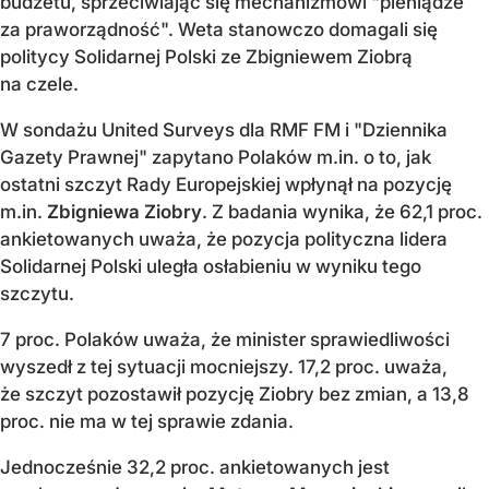
budżetu, sprzeciwiając się mechanizmowi "pieniądze
za praworządność". Weta stanowczo domagali się
politycy Solidarnej Polski ze Zbigniewem Ziobrą
na czele.
W sondażu United Surveys dla RMF FM i "Dziennika
Gazety Prawnej" zapytano Polaków m.in. o to, jak
ostatni szczyt Rady Europejskiej wpłynął na pozycję
m.in.
Zbigniewa Ziobry
. Z badania wynika, że 62,1 proc.
ankietowanych uważa, że pozycja polityczna lidera
Solidarnej Polski uległa osłabieniu w wyniku tego
szczytu.
7 proc. Polaków uważa, że minister sprawiedliwości
wyszedł z tej sytuacji mocniejszy. 17,2 proc. uważa,
że szczyt pozostawił pozycję Ziobry bez zmian, a 13,8
proc. nie ma w tej sprawie zdania.
Jednocześnie 32,2 proc. ankietowanych jest