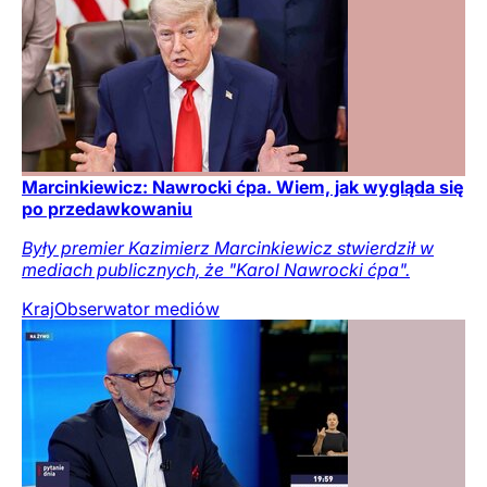
Marcinkiewicz: Nawrocki ćpa. Wiem, jak wygląda się
po przedawkowaniu
Były premier Kazimierz Marcinkiewicz stwierdził w
mediach publicznych, że "Karol Nawrocki ćpa".
Kraj
Obserwator mediów