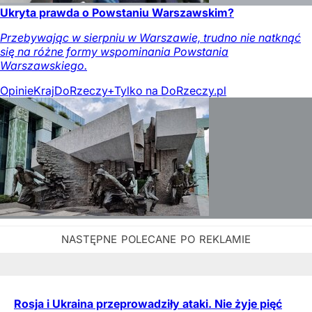
Ukryta prawda o Powstaniu Warszawskim?
Przebywając w sierpniu w Warszawie, trudno nie natknąć
się na różne formy wspominania Powstania
Warszawskiego.
Opinie
Kraj
DoRzeczy+
Tylko na DoRzeczy.pl
Rosja i Ukraina przeprowadziły ataki. Nie żyje pięć