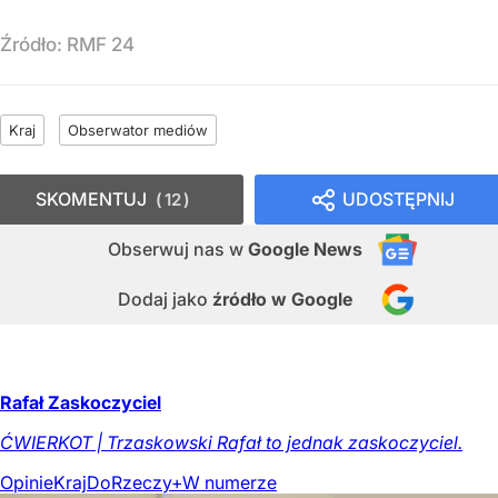
Źródło:
RMF 24
Kraj
Obserwator mediów
SKOMENTUJ
UDOSTĘPNIJ
12
Obserwuj nas
w
Google News
Dodaj jako
źródło w Google
Rafał Zaskoczyciel
ĆWIERKOT | Trzaskowski Rafał to jednak zaskoczyciel.
Opinie
Kraj
DoRzeczy+
W numerze