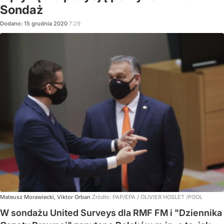
Sondaż
Dodano:
15
grudnia
2020
7:29
Mateusz Morawiecki, Viktor Orban
Źródło:
PAP/EPA
/
OLIVIER HOSLET /POOL
W sondażu United Surveys dla RMF FM i "Dziennika