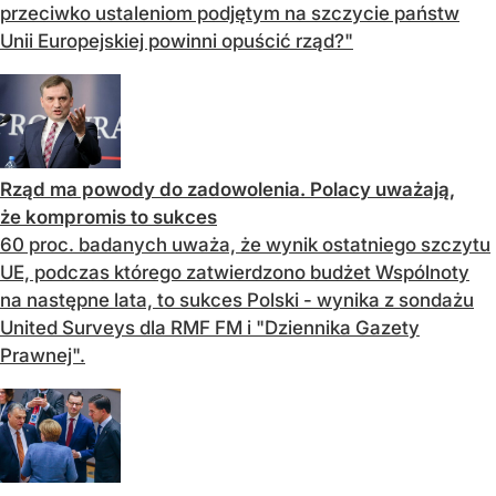
przeciwko ustaleniom podjętym na szczycie państw
Unii Europejskiej powinni opuścić rząd?"
Rząd ma powody do zadowolenia. Polacy uważają,
że kompromis to sukces
60 proc. badanych uważa, że wynik ostatniego szczytu
UE, podczas którego zatwierdzono budżet Wspólnoty
na następne lata, to sukces Polski - wynika z sondażu
United Surveys dla RMF FM i "Dziennika Gazety
Prawnej".