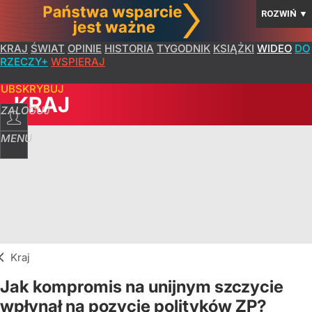
ROZWIŃ
▼
KRAJ
ŚWIAT
OPINIE
HISTORIA
TYGODNIK
KSIĄŻKI
WIDEO
DO
RZECZY+
WSPIERAJ
SUBSKRYBUJ
KRAJ
ZALOGUJ
MENU
Kraj
Jak kompromis na unijnym szczycie
wpłynął na pozycję polityków ZP?