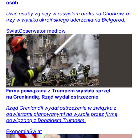
osób
Dwie osoby zginęły w rosyjskim ataku na Charków, a
trzy w wyniku ukraińskiego uderzenia na Biełgorod.
Świat
Obserwator mediów
Firma powiązana z Trumpem wysłała sprzęt
na Grenlandię. Rząd wydał ostrzeżenie
Rząd Grenlandii wydał ostrzeżenie w związku z
odwiertami planowanymi na wyspie przez firmę
powiązaną z Donaldem Trumpem.
Ekonomia
Świat