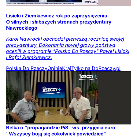
Lisicki i Ziemkiewicz rok po zaprzysiężeniu.
O silnych i słabszych stronach prezydentury
Nawrockiego
Karol Nawrocki obchodzi pierwszą rocznicę swojej
prezydentury. Dokonania nowej głowy państwa
ocenili w programie "Polska Do Rzeczy" Paweł Lisicki
i Rafał Ziemkiewicz.
Polska Do Rzeczy
Opinie
Kraj
Tylko na DoRzeczy.pl
Belka o "propagandzie PiS" ws. przyjęcia euro.
"Wszyscy boją się cokolwiek powiedzieć"