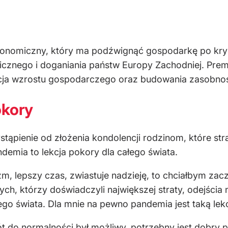
ekonomiczny, który ma podźwignąć gospodarkę po kr
cznego i doganiania państw Europy Zachodniej. Premi
pcja wzrostu gospodarczego oraz budowania zasobnoś
okory
tąpienie od złożenia kondolencji rodzinom, które str
demia to lekcja pokory dla całego świata.
izm, lepszy czas, zwiastuje nadzieję, to chciałbym z
tych, którzy doświadczyli największej straty, odejścia
ego świata. Dla mnie na pewno pandemia jest taką lekc
 do normalności był możliwy, potrzebny jest dobry pla