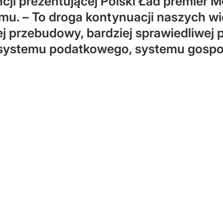
ji prezentującej Polski Ład premier M
amu. – To droga kontynuacji naszych 
ej przebudowy, bardziej sprawiedliwe
systemu podatkowego, systemu gospod