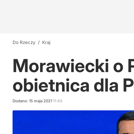
Do Rzeczy
/
Kraj
Morawiecki o 
obietnica dla 
Dodano:
15
maja
2021
11:49