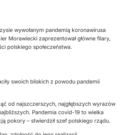
yzysie wywołanym pandemią koronawirusa
er Morawiecki zaprezentował główne filary,
ci polskiego społeczeństwa.
aciły swoich bliskich z powodu pandemii
acząć od najszczerszych, najgłębszych wyrazów
 najbliższych. Pandemia covid-19 to wielka
ją pokory – stwierdził szef polskiego rządu.
n, zdolność do jego realizacji