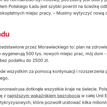
em Polskiego Ładu jest szybki powrót na ścieżkę od
okopłatnych miejsc pracy. – Musimy wytyczyć nową 
adu
edstawione przez Morawieckiego to: plan na zdrowie
óre wygenerują 500 tys. nowych miejsc prac, mój dom 
bez podatku do 2500 zł.
zede wszystkim za pomocą kontynuacji i rozszerzen
ego.
ronawirusa dotknęła wszystkie kraje na świecie. Pols
ię z
najniższym wskaźnikiem bezrobocia
w całej Unii 
tykryzysowych, które pozwolił uratować kilka milionó