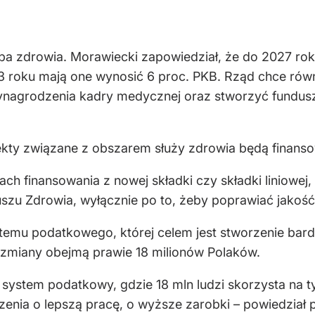
żba zdrowia. Morawiecki zapowiedział, że do 2027 ro
3 roku mają one wynosić 6 proc. PKB. Rząd chce równ
wynagrodzenia kadry medycznej oraz stworzyć fundusz 
jekty związane z obszarem służy zdrowia będą finanso
ch finansowania z nowej składki czy składki liniowej,
zu Zdrowia, wyłącznie po to, żeby poprawiać jakość s
temu podatkowego, której celem jest stworzenie bar
 zmiany obejmą prawie 18 milionów Polaków.
wy system podatkowy, gdzie 18 mln ludzi skorzysta na 
zenia o lepszą pracę, o wyższe zarobki – powiedział 