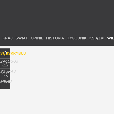
Udostępnij
37
Skomentuj
KRAJ
ŚWIAT
OPINIE
HISTORIA
TYGODNIK
KSIĄŻKI
WI
SUBSKRYBUJ
ZALOGUJ
SZUKAJ
MENU