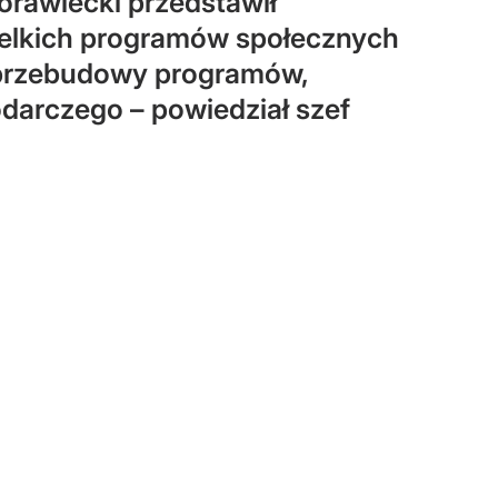
orawiecki przedstawił
wielkich programów społecznych
j przebudowy programów,
arczego – powiedział szef