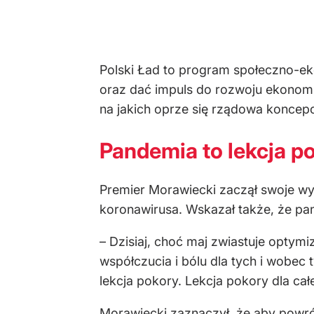
Polski Ład to program społeczno-
oraz dać impuls do rozwoju ekonomi
na jakich oprze się rządowa konce
Pandemia to lekcja p
Premier Morawiecki zaczął swoje wys
koronawirusa. Wskazał także, że pan
– Dzisiaj, choć maj zwiastuje optym
współczucia i bólu dla tych i wobec 
lekcja pokory. Lekcja pokory dla cał
Morawiecki zaznaczył, że aby powrót