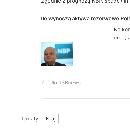
Zgodnie z prognozą NBP, spadek infl
Ile wynoszą aktywa rezerwowe Pol
Na kon
euro, 
Źródło:
ISBnews
Kraj