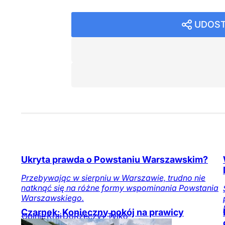
UDOST
Ukryta prawda o Powstaniu Warszawskim?
Przebywając w sierpniu w Warszawie, trudno nie
natknąć się na różne formy wspominania Powstania
Warszawskiego.
Czarnek: Konieczny pokój na prawicy
Opinie
Kraj
DoRzeczy+
Tylko