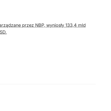
zarządzane przez NBP, wyniosły 133,4 mld
USD.