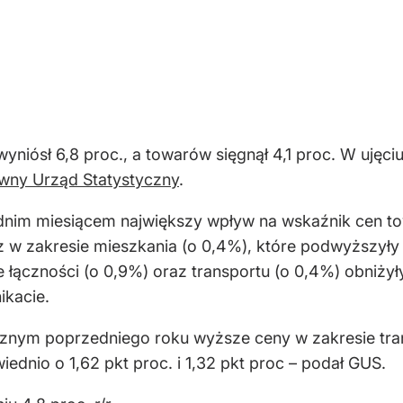
yniósł 6,8 proc., a towarów sięgnął 4,1 proc. W ujęci
wny Urząd Statystyczny
.
dnim miesiącem największy wpływ na wskaźnik cen t
 w zakresie mieszkania (o 0,4%), które podwyższyły 
ie łączności (o 0,9%) oraz transportu (o 0,4%) obniży
ikacie.
nym poprzedniego roku wyższe ceny w zakresie transp
ednio o 1,62 pkt proc. i 1,32 pkt proc – podał GUS.