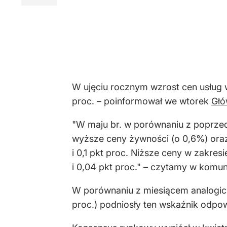
W ujęciu rocznym wzrost cen usług w
proc. – poinformował we wtorek
Głó
"W maju br. w porównaniu z poprze
wyższe ceny żywności (o 0,6%) oraz
i 0,1 pkt proc. Niższe ceny w zakres
i 0,04 pkt proc." – czytamy w komun
W porównaniu z miesiącem analogicz
proc.) podniosły ten wskaźnik odpowi