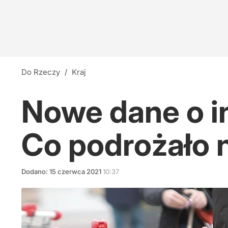
Do Rzeczy
/
Kraj
Nowe dane o in
Co podrożało n
Dodano:
15
czerwca
2021
10:37