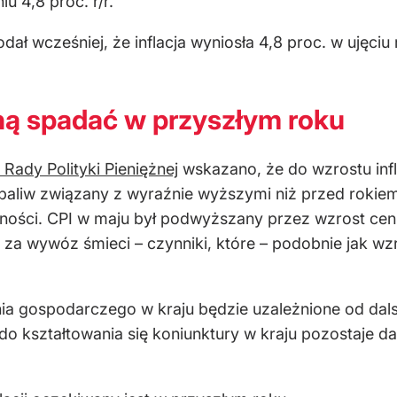
u 4,8 proc. r/r.
 wcześniej, że inflacja wyniosła 4,8 proc. w ujęciu 
ną spadać w przyszłym roku
ady Polityki Pieniężnej
wskazano, że do wzrostu infl
 paliw związany z wyraźnie wyższymi niż przed rokie
ości. CPI w maju był podwyższany przez wzrost cen en
 za wywóz śmieci – czynniki, które – podobnie jak wz
a gospodarczego w kraju będzie uzależnione od dalsz
 kształtowania się koniunktury w kraju pozostaje dal