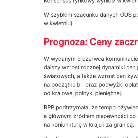
Konsensus rynkowy wyniósł w kwietni
W szybkim szacunku danych GUS podał
w kwietniu).
Prognoza: Ceny zacz
W wydanym 9 czerwca komunikacie R
dalszy wzrost rocznej dynamiki cen
światowych, a także wzrost cen żywn
na początku br. oraz podwyżki opłat
od krajowej polityki pieniężnej.
RPP podtrzymała, że tempo ożywieni
a głównym źródłem niepewności co do
na koniunkturę w kraju i za granicą.