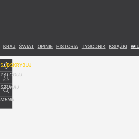
Udostępnij
2
Skomentuj
KRAJ
ŚWIAT
OPINIE
HISTORIA
TYGODNIK
KSIĄŻKI
WI
SUBSKRYBUJ
ZALOGUJ
SZUKAJ
MENU