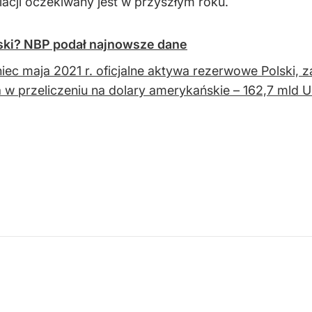
acji oczekiwany jest w przyszłym roku.
ski? NBP podał najnowsze dane
iec maja 2021 r. oficjalne aktywa rezerwowe Polski, 
a w przeliczeniu na dolary amerykańskie – 162,7 mld 