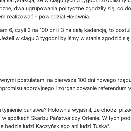
ą satysfakcją, że w ciągu tych 3 tygodni zrobiliśmy c
lityczne, dwa ugrupowania polityczne zgodziły się, c
em realizować – powiedział Hołownia.
m 6, czyli 3 na 100 dni i 3 na całą kadencję, to post
 Jeżeli w ciągu 3 tygodni byliśmy w stanie zgodzić s
ównymi postulatami na pierwsze 100 dni nowego rządu 
mpromisu aborcyjnego i zorganizowanie referendum 
tyjnienie państwa? Hołownia wyjaśnił, że chodzi prz
 w spółkach Skarbu Państwa czy Orlenie. W tych podmi
nie będzie ludzi Kaczyńskiego ani ludzi Tuska".