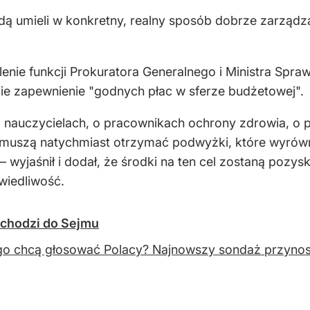
ędą umieli w konkretny, realny sposób dobrze zarzą
enie funkcji Prokuratora Generalnego i Ministra Spraw
ie zapewnienie "godnych płac w sferze budżetowej".
o nauczycielach, o pracownikach ochrony zdrowia, o 
i muszą natychmiast otrzymać podwyżki, które wyrównaj
yjaśnił i dodał, że środki na ten cel zostaną pozysk
wiedliwość.
chodzi do Sejmu
o chcą głosować Polacy? Najnowszy sondaż przynosi