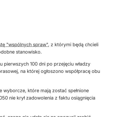
listę "wspólnych spraw"
, z którymi będą chcieli
podobne stanowisko.
u pierwszych 100 dni po przejęciu władzy
i prasowej, na której ogłoszono współpracę obu
ce wyborcze, które mają zostać spełnione
50 nie krył zadowolenia z faktu osiągnięcia