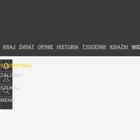
Udostępnij
18
Skomentuj
KRAJ
ŚWIAT
OPINIE
HISTORIA
TYGODNIK
KSIĄŻKI
WI
SUBSKRYBUJ
ZALOGUJ
SZUKAJ
MENU