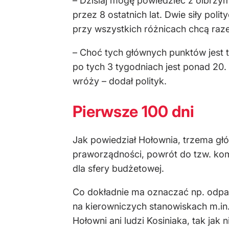
– Dzisiaj mogę powiedzieć z olbrzymi
przez 8 ostatnich lat. Dwie siły po
przy wszystkich różnicach chcą raz
– Choć tych głównych punktów jest ta
po tych 3 tygodniach jest ponad 20.
wróży – dodał polityk.
Pierwsze 100 dni
Jak powiedział Hołownia, trzema gł
praworządności, powrót do tzw. ko
dla sfery budżetowej.
Co dokładnie ma oznaczać np. odpar
na kierowniczych stanowiskach m.in.
Hołowni ani ludzi Kosiniaka, tak jak 