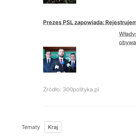
Prezes PSL zapowiada: Rejestruje
Władys
obywat
Źródło:
300polityka.pl
Kraj