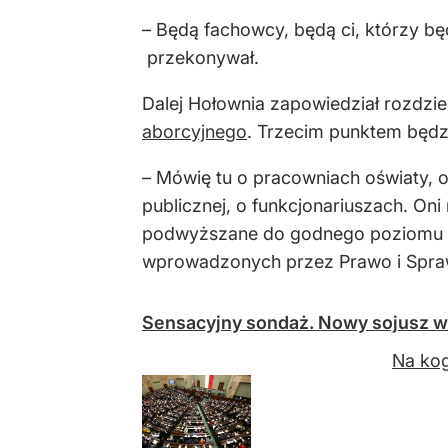
– Będą fachowcy, będą ci, którzy b
przekonywał.
Dalej Hołownia zapowiedział rozdziel
aborcyjnego
. Trzecim punktem będz
– Mówię tu o pracowniach oświaty, 
publicznej, o funkcjonariuszach. On
podwyższane do godnego poziomu – w
wprowadzonych przez Prawo i Spra
Sensacyjny sondaż. Nowy sojusz w
Na kog