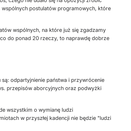
oś, czego nie udało się na opozycji zrobić
o do wspólnych postulatów programowych, które
ulatów wspólnych, na które już się zgadzamy
ię co do ponad 20 rzeczy, to naprawdę dobrze
są: odpartyjnienie państwa i przywrócenie
ws. przepisów aborcyjnych oraz podwyżki
ede wszystkim o wymianę ludzi
otach w przyszłej kadencji nie będzie "ludzi