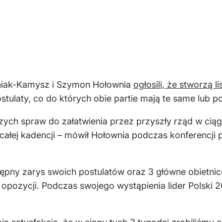
iniak-Kamysz i Szymon Hołownia
ogłosili, że stworzą 
stulaty, co do których obie partie mają te same lub 
zych spraw do załatwienia przez przyszły rząd w ciąg
u całej kadencji – mówił Hołownia podczas konferencj
wstępny zarys swoich postulatów oraz 3 główne obietni
pozycji. Podczas swojego wystąpienia lider Polski 20