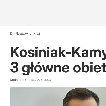
Do Rzeczy
/
Kraj
Kosiniak-Kamy
3 główne obie
Dodano:
1
marca
2023
13:03