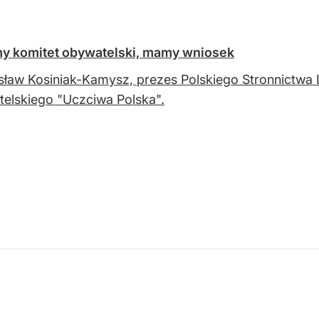
my komitet obywatelski, mamy wniosek
ław Kosiniak-Kamysz, prezes Polskiego Stronnictwa 
elskiego "Uczciwa Polska".