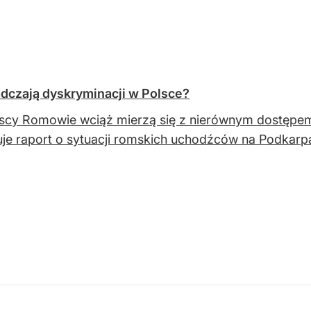
dczają dyskryminacji w Polsce?
scy Romowie wciąż mierzą się z nierównym dostępem
uje raport o sytuacji romskich uchodźców na Podkarp