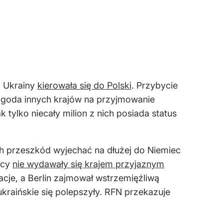
i Ukrainy
kierowała się do Polski
. Przybycie
a zgoda innych krajów na przyjmowanie
tylko niecały milion z nich posiada status
ch przeszkód wyjechać na dłużej do Niemiec
mcy
nie wydawały się krajem przyjaznym
cje, a Berlin zajmował wstrzemięźliwą
kraińskie się polepszyły. RFN przekazuje