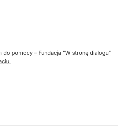
 do pomocy – Fundacja "W stronę dialogu"
aciu.