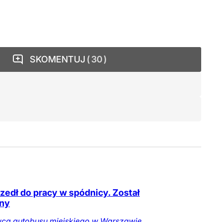
SKOMENTUJ
30
zedł do pracy w spódnicy. Został
ny
wca autobusu miejskiego w Warszawie