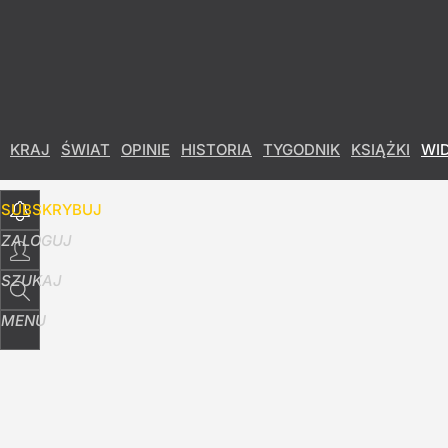
Udostępnij
30
Skomentuj
KRAJ
ŚWIAT
OPINIE
HISTORIA
TYGODNIK
KSIĄŻKI
WI
SUBSKRYBUJ
ZALOGUJ
SZUKAJ
MENU