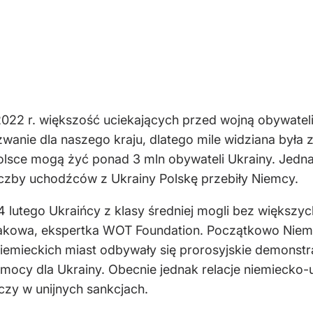
 2022 r. większość uciekających przed wojną obywatel
yzwanie dla naszego kraju, dlatego mile widziana był
lsce mogą żyć ponad 3 mln obywateli Ukrainy. Jednak 
czby uchodźców z Ukrainy Polskę przebiły Niemcy.
 lutego Ukraińcy z klasy średniej mogli bez większy
abakowa, ekspertka WOT Foundation. Początkowo Nie
iemieckich miast odbywały się prorosyjskie demonstra
mocy dla Ukrainy. Obecnie jednak relacje niemiecko-u
czy w unijnych sankcjach.