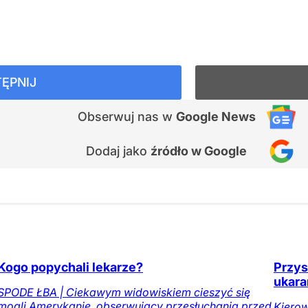
ĘPNIJ
Obserwuj nas
w
Google News
Dodaj jako
źródło w Google
Kogo popychali lekarze?
Przys
ukara
SPODE ŁBA | Ciekawym widowiskiem cieszyć się
mogli Amerykanie, obserwujący przesłuchania przed
Kiero