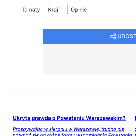
Kraj
Opinie
UDOST
Ukryta prawda o Powstaniu Warszawskim?
Przebywając w sierpniu w Warszawie, trudno nie
natknąć się na różne formy wspominania Powstania