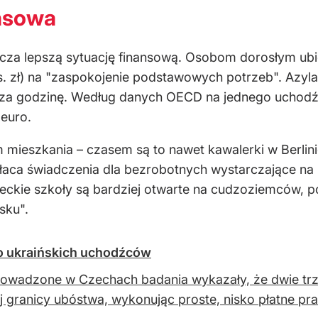
ansowa
a lepszą sytuację finansową. Osobom dorosłym ubieg
s. zł) na "zaspokojenie podstawowych potrzeb". Azyl
 za godzinę. Według danych OECD na jednego uchodźc
 euro.
mieszkania – czasem są to nawet kawalerki w Berlini
łaca świadczenia dla bezrobotnych wystarczające n
ckie szkoły są bardziej otwarte na cudzoziemców, p
sku".
 o ukraińskich uchodźców
owadzone w Czechach badania wykazały, że dwie trze
j granicy ubóstwa, wykonując proste, nisko płatne pra