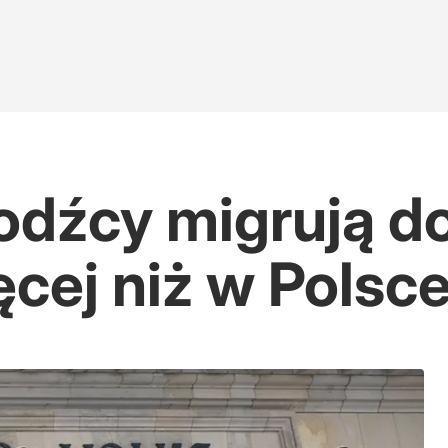
odźcy migrują do
ęcej niż w Polsc