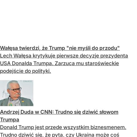
Wałęsa twierdzi, że Trump "nie myśli do przodu"
Lech Wałęsa krytykuje pierwsze decyzje prezydenta
USA Donalda Trumpa. Zarzuca mu staroświeckie
podejście do polityki.
Andrzej Duda w CNN: Trudno się dziwić słowom
Trumpa
Donald Trump jest przede wszystkim biznesmenem.
Trudno dziwić się, że pyta, czy Ukraina może coś