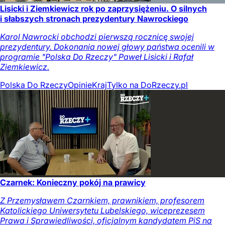
Lisicki i Ziemkiewicz rok po zaprzysiężeniu. O silnych
i słabszych stronach prezydentury Nawrockiego
Karol Nawrocki obchodzi pierwszą rocznicę swojej
prezydentury. Dokonania nowej głowy państwa ocenili w
programie "Polska Do Rzeczy" Paweł Lisicki i Rafał
Ziemkiewicz.
Polska Do Rzeczy
Opinie
Kraj
Tylko na DoRzeczy.pl
Czarnek: Konieczny pokój na prawicy
Z Przemysławem Czarnkiem, prawnikiem, profesorem
Katolickiego Uniwersytetu Lubelskiego, wiceprezesem
Prawa i Sprawiedliwości, oficjalnym kandydatem PiS na