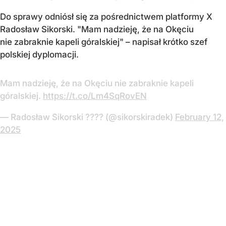
Do sprawy odniósł się za pośrednictwem platformy X
Radosław Sikorski. "Mam nadzieję, że na Okęciu
nie zabraknie kapeli góralskiej" – napisał krótko szef
polskiej dyplomacji.
Mam nadzieję, że na Okęciu nie zabraknie kapeli
góralskiej.
https://t.co/Lm4SqRovEN
— Radosław Sikorski ???? (@sikorskiradek)
February 12,
2025