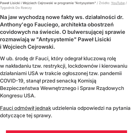
Paweł Lisicki i Wojciech Cejrowski w programie "Antysystem"
/ Źródło:
YouTube
/
Tygodnik Do Rzeczy
Na jaw wychodzą nowe fakty ws. działalności dr.
Anthony'ego Fauciego, architekta obostrzeń
covidowych na świecie. O bulwersującej sprawie
rozmawiają w "Antysystemie" Paweł Lisicki
i Wojciech Cejrowski.
W ub. środę dr Fauci, który odegrał kluczową rolę
w nakładaniu tzw. restrykcji, lockdownów i kierowaniu
działaniami USA w trakcie ogłoszonej tzw. pandemii
COVID-19, stanął przed senacką Komisją
Bezpieczeństwa Wewnętrznego i Spraw Rządowych
Kongresu USA.
Fauci odmówił jednak
udzielenia odpowiedzi na pytania
dotyczące tej sprawy.