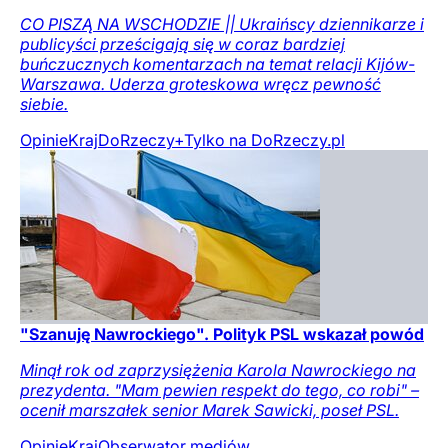
CO PISZĄ NA WSCHODZIE || Ukraińscy dziennikarze i
publicyści prześcigają się w coraz bardziej
buńczucznych komentarzach na temat relacji Kijów-
Warszawa. Uderza groteskowa wręcz pewność
siebie.
Opinie
Kraj
DoRzeczy+
Tylko na DoRzeczy.pl
"Szanuję Nawrockiego". Polityk PSL wskazał powód
Minął rok od zaprzysiężenia Karola Nawrockiego na
prezydenta. "Mam pewien respekt do tego, co robi" –
ocenił marszałek senior Marek Sawicki, poseł PSL.
Opinie
Kraj
Obserwator mediów