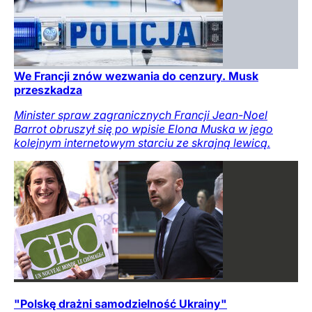
We Francji znów wezwania do cenzury. Musk
przeszkadza
Minister spraw zagranicznych Francji Jean-Noel
Barrot obruszył się po wpisie Elona Muska w jego
kolejnym internetowym starciu ze skrajną lewicą.
"Polskę drażni samodzielność Ukrainy"