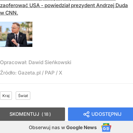
zaoferować USA - powiedział prezydent Andrzej Duda
w CNN.
Opracował:
Dawid Sieńkowski
Źródło:
Gazeta.pl
/
PAP / X
Kraj
Świat
SKOMENTUJ
UDOSTĘPNIJ
18
Obserwuj nas
w
Google News