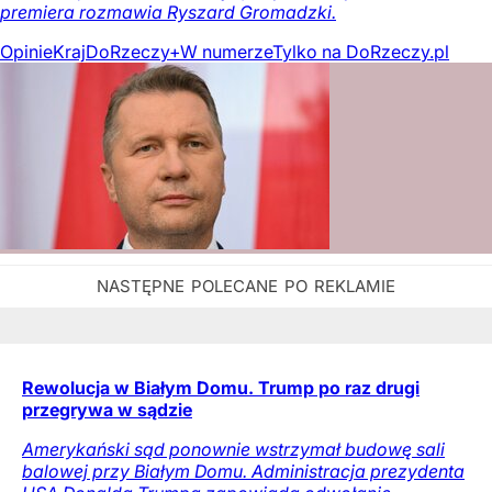
premiera rozmawia Ryszard Gromadzki.
Opinie
Kraj
DoRzeczy+
W numerze
Tylko na DoRzeczy.pl
Rewolucja w Białym Domu. Trump po raz drugi
przegrywa w sądzie
Amerykański sąd ponownie wstrzymał budowę sali
balowej przy Białym Domu. Administracja prezydenta