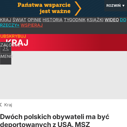
ROZWIŃ
▼
KRAJ
ŚWIAT
OPINIE
HISTORIA
TYGODNIK
KSIĄŻKI
WIDEO
DO
RZECZY+
WSPIERAJ
SUBSKRYBUJ
KRAJ
ZALOGUJ
MENU
Kraj
Dwóch polskich obywateli ma być
deportowanych z USA. MSZ