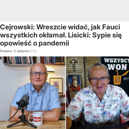
Cejrowski: Wreszcie widać, jak Fauci
wszystkich okłamał. Lisicki: Sypie się
opowieść o pandemii
Dodano:
5
sierpnia
9:23