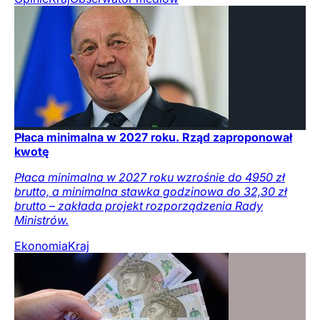
Płaca minimalna w 2027 roku. Rząd zaproponował
kwotę
Płaca minimalna w 2027 roku wzrośnie do 4950 zł
brutto, a minimalna stawka godzinowa do 32,30 zł
brutto – zakłada projekt rozporządzenia Rady
Ministrów.
Ekonomia
Kraj