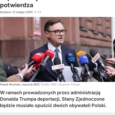
potwierdza
Dodano:
12
lutego
2025
15:34
Paweł Wroński, rzecznik MSZ
Źródło:
PAP
/
Szymon Pulcyn
W ramach prowadzonych przez administrację
Donalda Trumpa deportacji, Stany Zjednoczone
będzie musiało opuścić dwóch obywateli Polski.