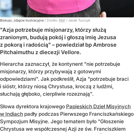
Biskupi, zdjęcie ilustracyjne
/ Źródło:
PAP
/
Jacek Turczyk
"Azja potrzebuje misjonarzy, którzy służą
zranionym, budują pokój i głoszą imię Jezusa
z pokorą i radością" – powiedział bp Ambrose
Pitchaimuthu z diecezji Vellore.
Hierarcha zaznaczył, że kontynent "nie potrzebuje
misjonarzy, którzy przybywają z gotowymi
odpowiedziami". Jak podkreślił, Azja "potrzebuje braci
i sióstr, którzy niosą Chrystusa, kroczą z ludźmi,
słuchają głęboko, cierpliwie rozeznają".
Słowa dyrektora krajowego
Papieskich Dzieł Misyjnych
w Indiach
padły podczas Pierwszego Franciszkańskiego
Sympozjum Misyjne. Jego tematem było "Głoszenie
Chrystusa we współczesnej Azji ze św. Franciszkiem