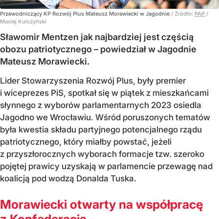
Przewodniczący KP Rozwój Plus Mateusz Morawiecki w Jagodnie
/ Źródło:
PAP
/
Maciej Kulczyński
Sławomir Mentzen jak najbardziej jest częścią
obozu patriotycznego – powiedział w Jagodnie
Mateusz Morawiecki.
Lider Stowarzyszenia Rozwój Plus, były premier
i wiceprezes PiS, spotkał się w piątek z mieszkańcami
słynnego z wyborów parlamentarnych 2023 osiedla
Jagodno we Wrocławiu. Wśród poruszonych tematów
była kwestia składu partyjnego potencjalnego rządu
patriotycznego, który miałby powstać, jeżeli
z przyszłorocznych wyborach formacje tzw. szeroko
pojętej prawicy uzyskają w parlamencie przewagę nad
koalicją pod wodzą Donalda Tuska.
Morawiecki otwarty na współpracę
z Konfederacją