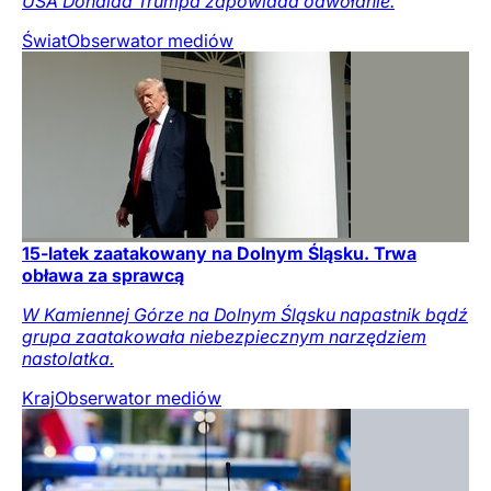
USA Donalda Trumpa zapowiada odwołanie.
Świat
Obserwator mediów
15-latek zaatakowany na Dolnym Śląsku. Trwa
obława za sprawcą
W Kamiennej Górze na Dolnym Śląsku napastnik bądź
grupa zaatakowała niebezpiecznym narzędziem
nastolatka.
Kraj
Obserwator mediów