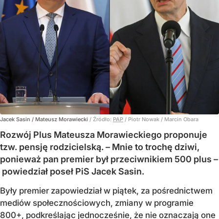
Jacek Sasin / Mateusz Morawiecki
/ Źródło:
PAP
/
Piotr Nowak / Marcin Obara
Rozwój Plus Mateusza Morawieckiego proponuje
tzw. pensję rodzicielską. – Mnie to trochę dziwi,
ponieważ pan premier był przeciwnikiem 500 plus –
powiedział poseł PiS Jacek Sasin.
Były premier zapowiedział w piątek, za pośrednictwem
mediów społecznościowych, zmiany w programie
800+, podkreślając jednocześnie, że nie oznaczają one