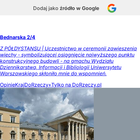
Dodaj jako
źródło w Google
Bednarska 2/4
Z PÓŁDYSTANSU | Uczestnictwo w ceremonii zawieszenia
wiechy - symbolizującej osiągnięcie najwyższego punktu
konstrukcyjnego budowli - na gmachu Wydziału
Dziennikarstwa, Informacji i Bibliologii Uniwersytetu
Warszawskiego skłoniło mnie do wspomnień.
Opinie
Kraj
DoRzeczy+
Tylko na DoRzeczy.pl