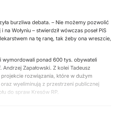
szyła burzliwa debata. – Nie możemy pozwolić
 i na Wołyniu – stwierdził wówczas poseł PiS
„lekarstwem na tę ranę, tak żeby ona wreszcie,
ści wymordowali ponad 600 tys. obywateli
f. Andrzej Zapałowski. Z kolei Tadeusz
 projekcie rozwiązania, które w dużym
oraz wyeliminują z przestrzeni publicznej
połu do spraw Kresów RP.