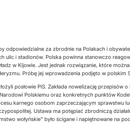
by odpowiedzialne za zbrodnie na Polakach i obywatel
ulic i stadionów. Polska powinna stanowczo reagować
ładz w Kijowie. Jest jednak rozwiązanie, które można 
nderyzmu. Próbę jej wprowadzenia podjęto w polskim S
złożyli posłowie PiS. Zakłada nowelizację przepisów o
 Narodowi Polskiemu oraz konkretnych punktów Kodek
rocesu karnego osobom zaprzeczającym sprawstwu lu
czypospolitej. Ustawa ma potępiać zbrodniczą działal
mstwo wołyńskie” było ścigane i napiętnowane na po