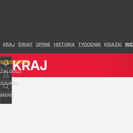
Udostępnij
5
Skomentuj
KRAJ
ŚWIAT
OPINIE
HISTORIA
TYGODNIK
KSIĄŻKI
WI
KRAJ
SUBSKRYBUJ
ZALOGUJ
SZUKAJ
MENU