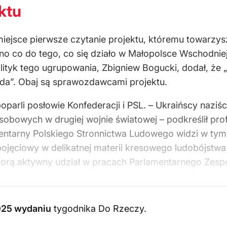
ktu
miejsce pierwsze czytanie projektu, któremu towarzy
ano co do tego, co się działo w Małopolsce Wschodniej
lityk tego ugrupowania, Zbigniew Bogucki, dodał, że 
rawda”. Obaj są sprawozdawcami projektu.
oparli posłowie Konfederacji i PSL. – Ukraińscy nazi
 osobowych w drugiej wojnie światowej – podkreślił pro
mentarny Polskiego Stronnictwa Ludowego widzi w tym
ojęciowy w delikatnej materii kresowego ludobójstwa 
 biorą aktywny udział w pracach Parlamentarnego Zes
025 wydaniu
tygodnika Do Rzeczy
.