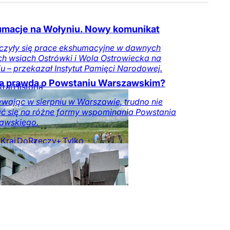
macje na Wołyniu. Nowy komunikat
czyły się prace ekshumacyjne w dawnych
ch wsiach Ostrówki i Wola Ostrowiecka na
u – przekazał Instytut Pamięci Narodowej.
a prawda o Powstaniu Warszawskim?
Kraj
Historia
wając w sierpniu w Warszawie, trudno nie
ć się na różne formy wspominania Powstania
awskiego.
Kraj
DoRzeczy+
Tylko
zeczy.pl