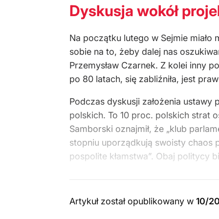
Dyskusja wokół proje
Na początku lutego w Sejmie miało 
sobie na to, żeby dalej nas oszukiw
Przemysław Czarnek. Z kolei inny po
po 80 latach, się zabliźniła, jest p
Podczas dyskusji założenia ustawy p
polskich. To 10 proc. polskich strat
Samborski oznajmił, że „klub parla
stopniu uporządkują swoisty chaos p
pospolite kłamstwa”. Obaj politycy
Artykuł został opublikowany w
10/2