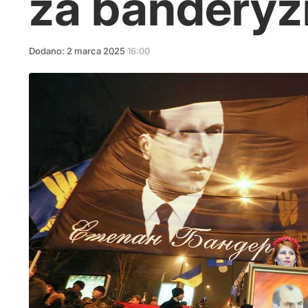
za bandery
Dodano:
2
marca
2025
16:00