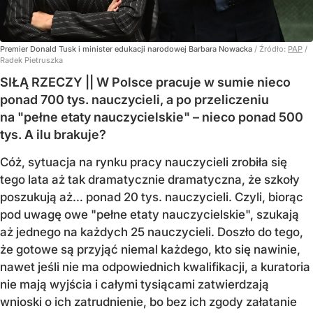
Premier Donald Tusk i minister edukacji narodowej Barbara Nowacka
/ Źródło:
PAP
/
Radek Pietruszka
SIŁĄ RZECZY || W Polsce pracuje w sumie nieco
ponad 700 tys. nauczycieli, a po przeliczeniu
na "pełne etaty nauczycielskie" – nieco ponad 500
tys. A ilu brakuje?
Cóż, sytuacja na rynku pracy nauczycieli zrobiła się
tego lata aż tak dramatycznie dramatyczna, że szkoły
poszukują aż… ponad 20 tys. nauczycieli. Czyli, biorąc
pod uwagę owe "pełne etaty nauczycielskie", szukają
aż jednego na każdych 25 nauczycieli. Doszło do tego,
że gotowe są przyjąć niemal każdego, kto się nawinie,
nawet jeśli nie ma odpowiednich kwalifikacji, a kuratoria
nie mają wyjścia i całymi tysiącami zatwierdzają
wnioski o ich zatrudnienie, bo bez ich zgody załatanie