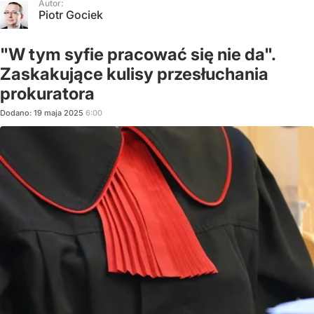
Autor:
Piotr Gociek
"W tym syfie pracować się nie da".
Zaskakujące kulisy przesłuchania
prokuratora
Dodano:
19
maja
2025
6:00