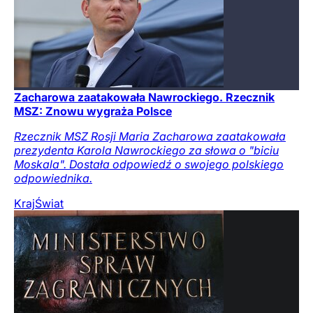
Zacharowa zaatakowała Nawrockiego. Rzecznik
MSZ: Znowu wygraża Polsce
Rzecznik MSZ Rosji Maria Zacharowa zaatakowała
prezydenta Karola Nawrockiego za słowa o "biciu
Moskala". Dostała odpowiedź o swojego polskiego
odpowiednika.
Kraj
Świat