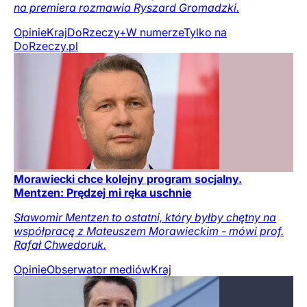
na premiera rozmawia Ryszard Gromadzki.
Opinie
Kraj
DoRzeczy+
W numerze
Tylko na
DoRzeczy.pl
Morawiecki chce kolejny program socjalny.
Mentzen: Prędzej mi ręka uschnie
Sławomir Mentzen to ostatni, który byłby chętny na
współpracę z Mateuszem Morawieckim - mówi prof.
Rafał Chwedoruk.
Opinie
Obserwator mediów
Kraj