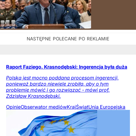
Raport Faziego. Krasnodębski: Ingerencja była duża
Polska jest mocno poddana procesom ingerencji,
ponieważ bardzo niewiele zrobiła, aby o tym
problemie mówić i go rozwiązać - mówi prof.
Zdzisław Krasnodębski.
Opinie
Obserwator mediów
Kraj
Świat
Unia Europejska