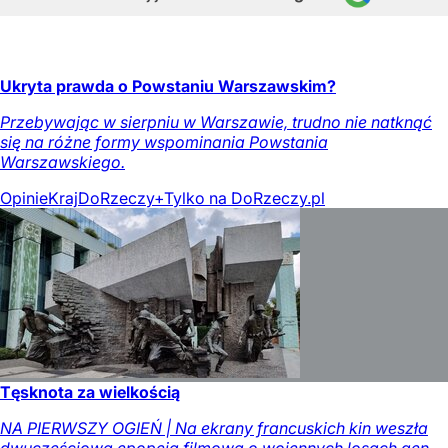
Ukryta prawda o Powstaniu Warszawskim?
Przebywając w sierpniu w Warszawie, trudno nie natknąć
się na różne formy wspominania Powstania
Warszawskiego.
Opinie
Kraj
DoRzeczy+
Tylko na DoRzeczy.pl
Tęsknota za wielkością
NA PIERWSZY OGIEŃ | Na ekrany francuskich kin weszła