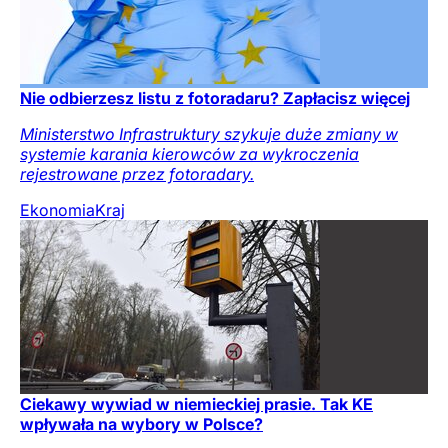
Nie odbierzesz listu z fotoradaru? Zapłacisz więcej
Ministerstwo Infrastruktury szykuje duże zmiany w
systemie karania kierowców za wykroczenia
rejestrowane przez fotoradary.
Ekonomia
Kraj
Ciekawy wywiad w niemieckiej prasie. Tak KE
wpływała na wybory w Polsce?