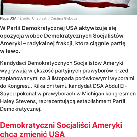
Flaga USA
/ Źródło:
Unsplash
/
Cristina Glebova
W Partii Demokratycznej USA aktywizuje się
opozycja wobec Demokratycznych Socjalistów
Ameryki – radykalnej frakcji, która ciągnie partię
w lewo.
Kandydaci Demokratycznych Socjalistów Ameryki
wygrywają większość partyjnych prawyborów przed
zaplanowanymi na 3 listopada połówkowymi wyborami
do Kongresu. Kilka dni temu kandydat DSA Abdul El-
Sayed pokonał w
prawyborach w Michigan
kongresmen
Haley Stevens, reprezentującą establishment Partii
Demokratycznej.
Demokratyczni Socjaliści Ameryki
chcą zmienić USA