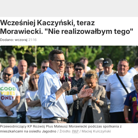
Wcześniej Kaczyński, teraz
Morawiecki. "Nie realizowałbym tego"
Dodano:
wczoraj
21:16
Przewodniczący KP Rozwój Plus Mateusz Morawiecki podczas spotkania z
mieszkańcami na osiedlu Jagodno
/ Źródło:
PAP
/
Maciej Kulczyński