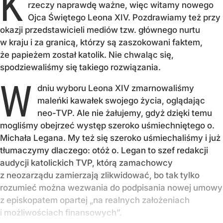
K
rzeczy naprawdę ważne, więc witamy nowego
Ojca Świętego Leona XIV. Pozdrawiamy też przy
okazji przedstawicieli mediów tzw. głównego nurtu
w kraju i za granicą, którzy są zaszokowani faktem,
że papieżem został katolik. Nie chwaląc się,
spodziewaliśmy się takiego rozwiązania.
W
dniu wyboru Leona XIV zmarnowaliśmy
maleńki kawałek swojego życia, oglądając
neo-TVP. Ale nie żałujemy, gdyż dzięki temu
mogliśmy obejrzeć występ szeroko uśmiechniętego o.
Michała Legana. My też się szeroko uśmiechaliśmy i już
tłumaczymy dlaczego: otóż o. Legan to szef redakcji
audycji katolickich TVP, którą zamachowcy
z neozarządu zamierzają zlikwidować, bo tak tylko
rozumieć można wezwania do podpisania nowej umowy
z episkopatem opartej „na realnych założeniach
i możliwościach finansowych”.