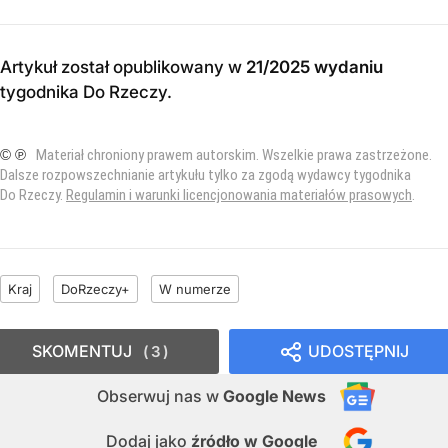
Artykuł został opublikowany w
21/2025 wydaniu
tygodnika Do Rzeczy
.
© ℗
Materiał chroniony prawem autorskim. Wszelkie prawa zastrzeżone.
Dalsze rozpowszechnianie artykułu tylko za zgodą wydawcy tygodnika
Do Rzeczy.
Regulamin i warunki licencjonowania materiałów prasowych
.
Kraj
DoRzeczy+
W numerze
SKOMENTUJ
UDOSTĘPNIJ
3
Obserwuj nas
w
Google News
Dodaj jako
źródło w Google