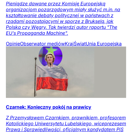
Pieniądze dawane przez Komisję Europejską
organizacjom pozarządowym miały służyć m.in. na
kształtowanie debaty politycznej w państwach z
rządami pozostającymi w sporze z Brukselą, jak
Polska czy Węgry. Tak twierdzi autor raportu "The
EU’s Propaganda Machine".
Opinie
Obserwator mediów
Kraj
Świat
Unia Europejska
Czarnek: Konieczny pokój na prawicy
Z Przemysławem Czarnkiem, prawnikiem, profesorem
Katolickiego Uniwersytetu Lubelskiego, wiceprezesem
Prawa i Sprawiedliwości, oficjalnym kandydatem PiS