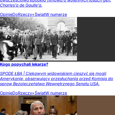
dwuczęściowa epopeja filmowa o wojennych losach gen.
Charles’a de Gaulle’a.
Opinie
DoRzeczy+
Świat
W numerze
Kogo popychali lekarze?
SPODE ŁBA | Ciekawym widowiskiem cieszyć się mogli
Amerykanie, obserwujący przesłuchania przed Komisją do
spraw Bezpieczeństwa Wewnętrznego Senatu USA.
Opinie
DoRzeczy+
Świat
W numerze