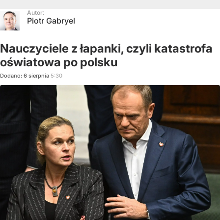
Autor:
Piotr Gabryel
Nauczyciele z łapanki, czyli katastrofa
oświatowa po polsku
Dodano:
6
sierpnia
5:30