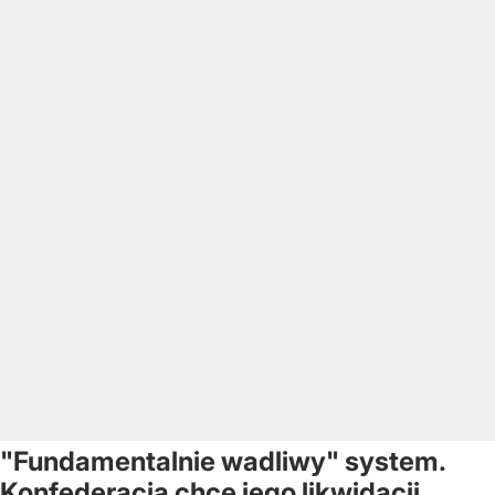
"Fundamentalnie wadliwy" system.
Konfederacja chce jego likwidacji