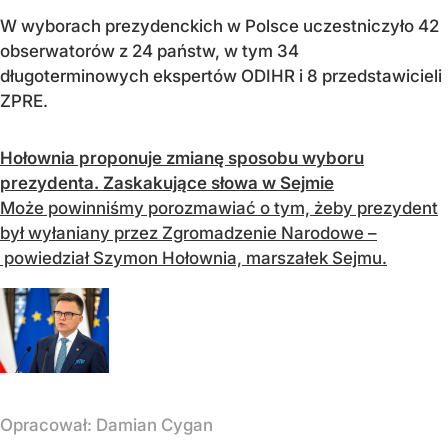
W wyborach prezydenckich w Polsce uczestniczyło 42
obserwatorów z 24 państw, w tym 34
długoterminowych ekspertów ODIHR i 8 przedstawicieli
ZPRE.
Hołownia proponuje zmianę sposobu wyboru
prezydenta. Zaskakujące słowa w Sejmie
Może powinniśmy porozmawiać o tym, żeby prezydent
był wyłaniany przez Zgromadzenie Narodowe –
powiedział Szymon Hołownia, marszałek Sejmu.
Opracował:
Damian Cygan