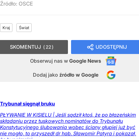
Źródło:
OSCE
Kraj
Świat
SKOMENTUJ
UDOSTĘPNIJ
22
Obserwuj nas
w
Google News
Dodaj jako
źródło w Google
Trybunał sięgnął bruku
PŁYWANIE W KISIELU | Jeśli sądził ktoś, że po błazeńskim
składaniu przez tuskowych nominatów do Trybunału
Konstytucyjnego ślubowania wobec ściany głupiej już być
nie mogło, to przyszedł dr hab. Sławomir Patyra i pokazał,