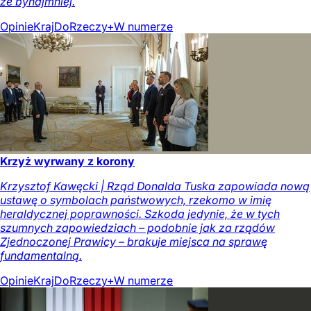
że bynajmniej.
Opinie
Kraj
DoRzeczy+
W numerze
Krzyż wyrwany z korony
Krzysztof Kawęcki | Rząd Donalda Tuska zapowiada nową
ustawę o symbolach państwowych, rzekomo w imię
heraldycznej poprawności. Szkoda jedynie, że w tych
szumnych zapowiedziach – podobnie jak za rządów
Zjednoczonej Prawicy – brakuje miejsca na sprawę
fundamentalną.
Opinie
Kraj
DoRzeczy+
W numerze