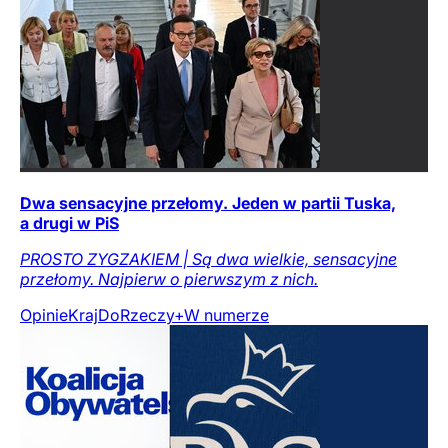
Dwa sensacyjne przełomy. Jeden w partii Tuska,
a drugi w PiS
PROSTO ZYGZAKIEM | Są dwa wielkie, sensacyjne
przełomy. Najpierw o pierwszym z nich.
Opinie
Kraj
DoRzeczy+
W numerze