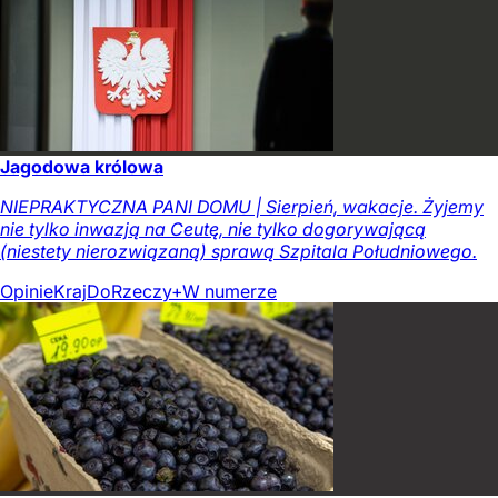
Jagodowa królowa
NIEPRAKTYCZNA PANI DOMU | Sierpień, wakacje. Żyjemy
nie tylko inwazją na Ceutę, nie tylko dogorywającą
(niestety nierozwiązaną) sprawą Szpitala Południowego.
Opinie
Kraj
DoRzeczy+
W numerze