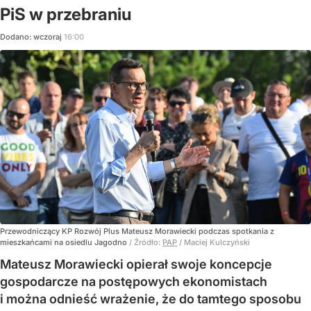
PiS w przebraniu
Dodano:
wczoraj
16:00
Przewodniczący KP Rozwój Plus Mateusz Morawiecki podczas spotkania z
mieszkańcami na osiedlu Jagodno
/ Źródło:
PAP
/
Maciej Kulczyński
Mateusz Morawiecki opierał swoje koncepcje
gospodarcze na postępowych ekonomistach
i można odnieść wrażenie, że do tamtego sposobu