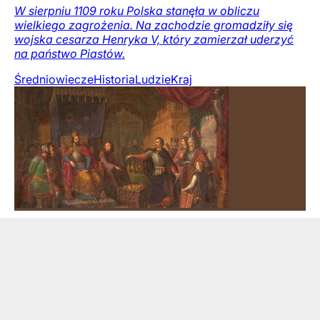
W sierpniu 1109 roku Polska stanęła w obliczu
wielkiego zagrożenia. Na zachodzie gromadziły się
wojska cesarza Henryka V, który zamierzał uderzyć
na państwo Piastów.
Średniowiecze
Historia
Ludzie
Kraj