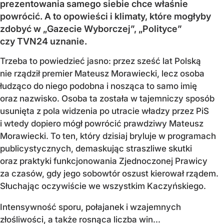
prezentowania samego siebie chce właśnie
powrócić. A to opowieści i klimaty, które mogłyby
zdobyć w „Gazecie Wyborczej”, „Polityce”
czy TVN24 uznanie.
Trzeba to powiedzieć jasno: przez sześć lat Polską
nie rządził premier Mateusz Morawiecki, lecz osoba
łudząco do niego podobna i nosząca to samo imię
oraz nazwisko. Osoba ta została w tajemniczy sposób
usunięta z pola widzenia po utracie władzy przez PiS
i wtedy dopiero mógł powrócić prawdziwy Mateusz
Morawiecki. To ten, który dzisiaj bryluje w programach
publicystycznych, demaskując straszliwe skutki
oraz praktyki funkcjonowania Zjednoczonej Prawicy
za czasów, gdy jego sobowtór oszust kierował rządem.
Słuchając oczywiście we wszystkim Kaczyńskiego.
Intensywność sporu, połajanek i wzajemnych
złośliwości, a także rosnąca liczba win...