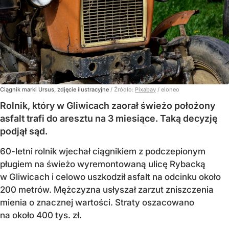
Ciągnik marki Ursus, zdjęcie ilustracyjne
/ Źródło:
Pixabay
/
eloneo
Rolnik, który w Gliwicach zaorał świeżo położony
asfalt trafi do aresztu na 3 miesiące. Taką decyzję
podjął sąd.
60-letni rolnik wjechał ciągnikiem z podczepionym
pługiem na świeżo wyremontowaną ulicę Rybacką
w Gliwicach i celowo uszkodził asfalt na odcinku około
200 metrów. Mężczyzna usłyszał zarzut zniszczenia
mienia o znacznej wartości. Straty oszacowano
na około 400 tys. zł.