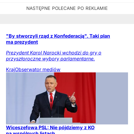
"By stworzyli rząd z Konfederacją". Taki plan
ma prezydent
Prezydent Karol Narocki wchodzi do gry o
przyszłoroczne wybory parlamentarne.
Kraj
Obserwator mediów
Wiceszefowa PSL: Nie pójdziemy z KO
na wspólnych listach