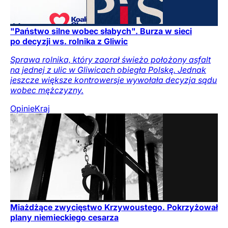
"Państwo silne wobec słabych". Burza w sieci
po decyzji ws. rolnika z Gliwic
Sprawa rolnika, który zaorał świeżo położony asfalt
na jednej z ulic w Gliwicach obiegła Polskę. Jednak
jeszcze większe kontrowersje wywołała decyzja sądu
wobec mężczyzny.
Opinie
Kraj
Miażdżące zwycięstwo Krzywoustego. Pokrzyżował
plany niemieckiego cesarza