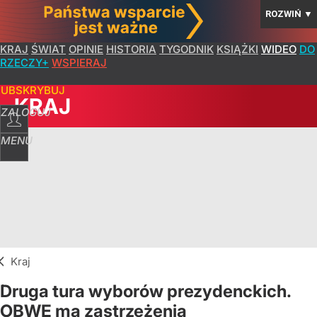
ROZWIŃ
▼
KRAJ
ŚWIAT
OPINIE
HISTORIA
TYGODNIK
KSIĄŻKI
WIDEO
DO
RZECZY+
WSPIERAJ
SUBSKRYBUJ
KRAJ
ZALOGUJ
MENU
Kraj
Druga tura wyborów prezydenckich.
OBWE ma zastrzeżenia