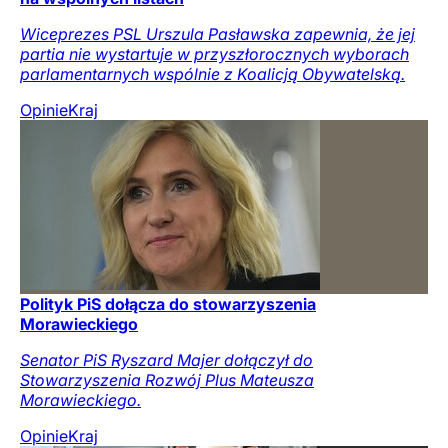
Wiceprezes PSL Urszula Pasławska zapewnia, że jej
partia nie wystartuje w przyszłorocznych wyborach
parlamentarnych wspólnie z Koalicją Obywatelską.
Opinie
Kraj
Polityk PiS dołącza do stowarzyszenia
Morawieckiego
Senator PiS Ryszard Majer dołączył do
Stowarzyszenia Rozwój Plus Mateusza
Morawieckiego.
Opinie
Kraj