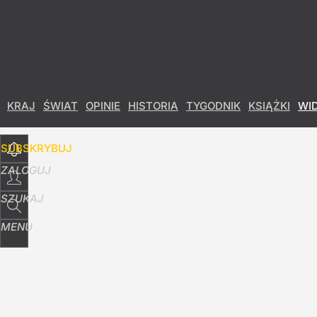
Udostępnij
37
Skomentuj
KRAJ
ŚWIAT
OPINIE
HISTORIA
TYGODNIK
KSIĄŻKI
WI
SUBSKRYBUJ
ZALOGUJ
SZUKAJ
MENU