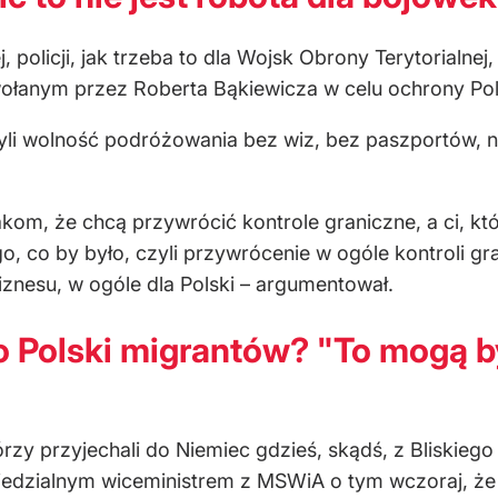
j, policji, jak trzeba to dla Wojsk Obrony Terytorialne
ołanym przez Roberta Bąkiewicza w celu ochrony Po
czyli wolność podróżowania bez wiz, bez paszportów
akom, że chcą przywrócić kontrole graniczne, a ci, kt
o, co by było, czyli przywrócenie w ogóle kontroli gra
biznesu, w ogóle dla Polski – argumentował.
 Polski migrantów? "To mogą b
órzy przyjechali do Niemiec gdzieś, skądś, z Bliskieg
edzialnym wiceministrem z MSWiA o tym wczoraj, że 