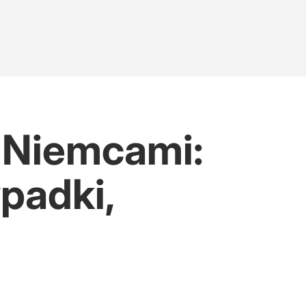
z Niemcami:
padki,