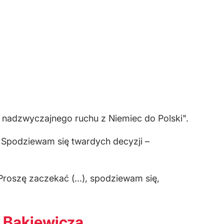
a nadzwyczajnego ruchu z Niemiec do Polski".
– Spodziewam się twardych decyzji –
Proszę zaczekać (...), spodziewam się,
k Bąkiewicza