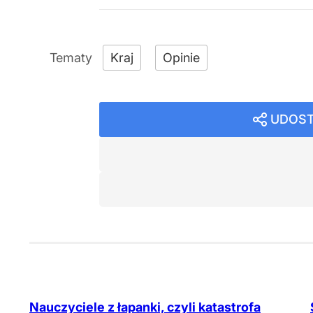
Kraj
Opinie
UDOST
Nauczyciele z łapanki, czyli katastrofa