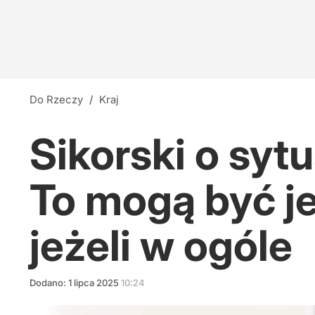
Do Rzeczy
/
Kraj
Sikorski o syt
To mogą być j
jeżeli w ogóle
Dodano:
1
lipca
2025
10:24