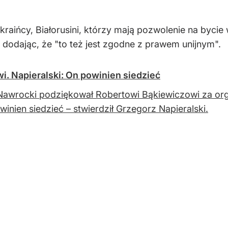
Ukraińcy, Białorusini, którzy mają pozwolenie na bycie
, dodając, że "to też jest zgodne z prawem unijnym".
. Napieralski: On powinien siedzieć
Nawrocki podziękował Robertowi Bąkiewiczowi za orga
inien siedzieć – stwierdził Grzegorz Napieralski.