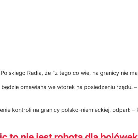
Polskiego Radia, że "z tego co wie, na granicy nie m
cy będzie omawiana we wtorek na posiedzeniu rządu. 
ie kontroli na granicy polsko-niemieckiej, odparł: – 
ic to nie jest robota dla bojówe