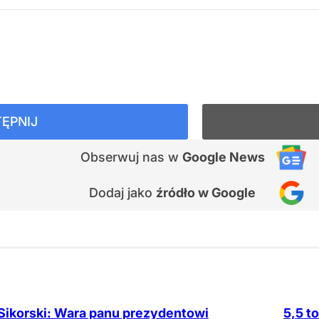
ĘPNIJ
Obserwuj nas
w
Google News
Dodaj jako
źródło w Google
Sikorski: Wara panu prezydentowi
5,5 t