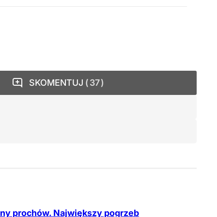
SKOMENTUJ
37
ony prochów. Największy pogrzeb