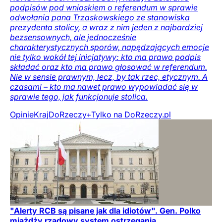
podpisów pod wnioskiem o referendum w sprawie
odwołania pana Trzaskowskiego ze stanowiska
prezydenta stolicy, a wraz z nim jeden z najbardziej
bezsensownych, ale jednocześnie
charakterystycznych sporów, napędzających emocje
nie tylko wokół tej inicjatywy: kto ma prawo podpis
składać oraz kto ma prawo głosować w referendum.
Nie w sensie prawnym, lecz, by tak rzec, etycznym. A
czasami – kto ma nawet prawo wypowiadać się w
sprawie tego, jak funkcjonuje stolica.
Opinie
Kraj
DoRzeczy+
Tylko na DoRzeczy.pl
"Alerty RCB są pisane jak dla idiotów". Gen. Polko
miażdży rządowy system ostrzegania