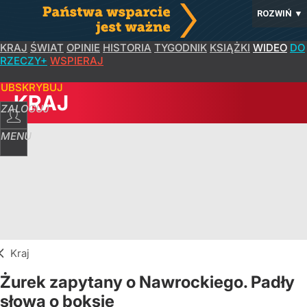
ROZWIŃ
▼
KRAJ
ŚWIAT
OPINIE
HISTORIA
TYGODNIK
KSIĄŻKI
WIDEO
DO
RZECZY+
WSPIERAJ
SUBSKRYBUJ
KRAJ
ZALOGUJ
MENU
Kraj
Żurek zapytany o Nawrockiego. Padły
słowa o boksie