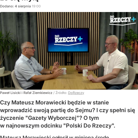
Dodano:
4
sierpnia
19:00
Paweł Lisicki i Rafał Ziemkiewicz
/ Źródło:
DoRzeczy
Czy Mateusz Morawiecki będzie w stanie
wprowadzić swoją partię do Sejmu? I czy spełni się
życzenie "Gazety Wyborczej"? O tym
w najnowszym odcinku "Polski Do Rzeczy".
Mateusz Morawiecki ogłosił w minioną środę,