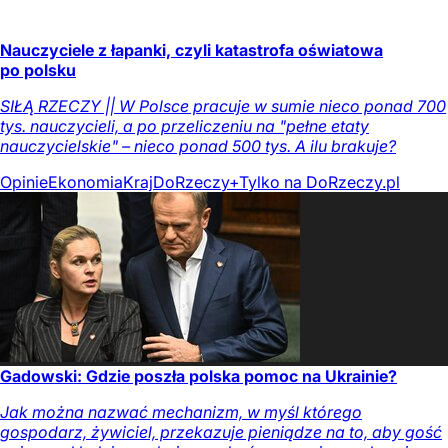
Nauczyciele z łapanki, czyli katastrofa oświatowa
po polsku
SIŁĄ RZECZY || W Polsce pracuje w sumie nieco ponad 700
tys. nauczycieli, a po przeliczeniu na "pełne etaty
nauczycielskie" – nieco ponad 500 tys. A ilu brakuje?
Opinie
Ekonomia
Kraj
DoRzeczy+
Tylko na DoRzeczy.pl
Gadowski: Gdzie poszła polska pomoc na Ukrainie?
Jak można nazwać mechanizm, w myśl którego
gospodarz, żywiciel, przekazuje pieniądze na to, aby gość