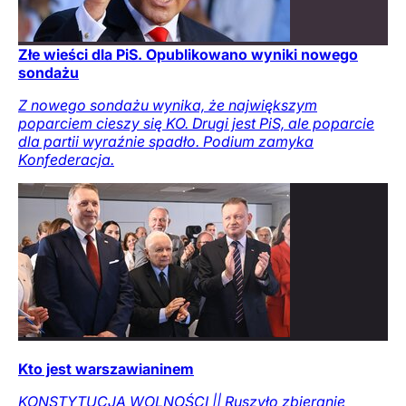
Złe wieści dla PiS. Opublikowano wyniki nowego
sondażu
Z nowego sondażu wynika, że największym
poparciem cieszy się KO. Drugi jest PiS, ale poparcie
dla partii wyraźnie spadło. Podium zamyka
Konfederacja.
Kto jest warszawianinem
KONSTYTUCJA WOLNOŚCI || Ruszyło zbieranie