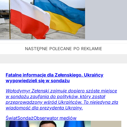
Fatalne informacje dla Zełenskiego. Ukraińcy
wypowiedzieli się w sondażu
Wołodymyr Zełenski zajmuje dopiero szóste miejsce
w sondażu zaufania do polityków, który został
przeprowadzony wśród Ukraińców. To niejedyna zła
wiadomość dla prezydenta Ukrainy.
Świat
Sondaż
Obserwator mediów