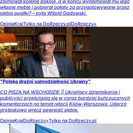
zajmował kolejne pokoje, a w końcu wynajmował mu jego
własne meble i pobierał opłaty za przygotowywane przez
siebie posiłki? – pyta Witold Gadowski.
Opinie
Kraj
Tylko na DoRzeczy.pl
DoRzeczy+
"Polskę drażni samodzielność Ukrainy"
CO PISZĄ NA WSCHODZIE || Ukraińscy dziennikarze i
publicyści prześcigają się w coraz bardziej buńczucznych
komentarzach na temat relacji Kijów-Warszawa. Uderza
groteskowa wręcz pewność siebie.
Opinie
Kraj
DoRzeczy+
Tylko na DoRzeczy.pl