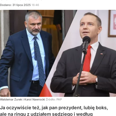
Dodano:
31
lipca
2025
16:46
Waldemar Żurek i Karol Nawrocki
Źródło:
PAP
Ja oczywiście też, jak pan prezydent, lubię boks,
ale na ringu z udziałem sędziego i według