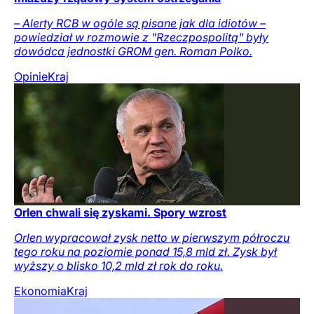
– Alerty RCB w ogóle są pisane jak dla idiotów –
powiedział w rozmowie z "Rzeczpospolitą" były
dowódca jednostki GROM gen. Roman Polko.
Opinie
Kraj
Orlen chwali się zyskami. Spory wzrost
Orlen wypracował zysk netto w pierwszym półroczu
tego roku na poziomie ponad 15,8 mld zł. Zysk był
wyższy o blisko 10,2 mld zł rok do roku.
Ekonomia
Kraj