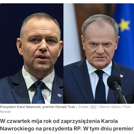
Prezydent Karol Nawrocki, premier Donald Tusk
/ Źródło:
PAP
/
Marcin Obara / Piotr
Nowak
W czwartek mija rok od zaprzysiężenia Karola
Nawrockiego na prezydenta RP. W tym dniu premier