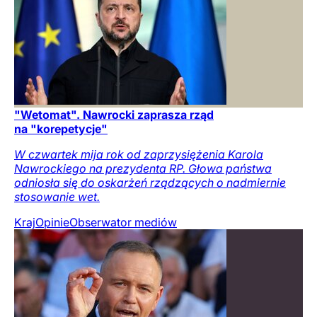
"Wetomat". Nawrocki zaprasza rząd
na "korepetycje"
W czwartek mija rok od zaprzysiężenia Karola
Nawrockiego na prezydenta RP. Głowa państwa
odniosła się do oskarżeń rządzących o nadmiernie
stosowanie wet.
Kraj
Opinie
Obserwator mediów