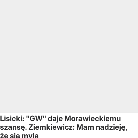
Lisicki: "GW" daje Morawieckiemu
szansę. Ziemkiewicz: Mam nadzieję,
że się mylą