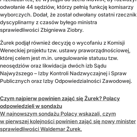
odwołanie 44 sędziów, którzy pełnią funkcję komisarzy
wyborczych. Dodał, że został odwołany ostatni rzecznik
dyscyplinarny z czasów byłego ministra
sprawiedliwości Zbigniewa Ziobry.
Żurek podjął również decyzję o wycofaniu z Komisji
Weneckiej projektu tzw. ustawy praworządnościowej,
której celem jest m.in. uregulowanie statusu tzw.
neosędziów oraz likwidacja dwóch izb Sądu
Najwyższego – Izby Kontroli Nadzwyczajnej i Spraw
Publicznych oraz Izby Odpowiedzialności Zawodowej.
Czym najpierw powinien zająć się Żurek? Polacy
odpowiedzieli w sondażu
W najnowszym sondażu Polacy wskazali, czym
w pierwszej kolejności powinien zająć się nowy minister
sprawiedliwości Waldemar Żurek.